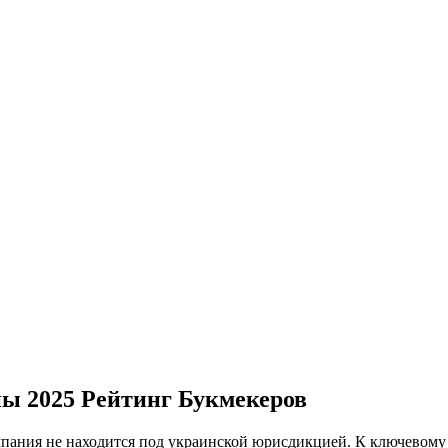
ы 2025 Рейтинг Букмекеров
компания не находится под украинской юрисдикцией. К ключевом