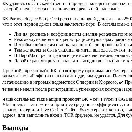
БК удалось создать качественный продукт, который включает в
которой предлагается шанс получить реальный выигрыш.
БК Parimatch дает бонус 100 percent на первый депозит – до 2
что в этот период даже нельзя заключать пари. В остальном ж
Линия, роспись и коэффициенты анализировались по мно
Рекомендуем вводить в регистрационную форму данные в 
И чтобы любителям ставок на спорт было проще найти са
Там же должны быть указаны лимиты вывода за сутки, не
В ПариМатч регистрация еще не означает немедленный до
Давайте рассмотрим, насколько выгодно делать ставки в
Прежний адрес онлайн БК, по которому принимались беттеры и
запустит новый официальный сайт с другим адресом. Постепен
легализацию в игровых ведомствах Олдерни и Кюрасао. ✔️ При
течении недели после регистрации. Букмекерская контора Пар
Чаще остальных такие акции проводят БК Vbet, Favbet и GGBet,
Vbet предлагает немного приятнее средние коэффициенты, но п
казино, покер или Live Casino. Сайты букмекерских контор, 
адреса, или выполнить вход в TOR браузере, не удастся. Для 
Выводы