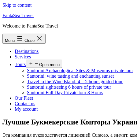
Skip to content
FantaSea Travel
Welcome to FantaSea Travel
Menu
Close
Destinations
Services
Tours
Open menu
Santorini Archaeological Sites & Museums private tour
Santorini: wine tasting and enchanting sunset
Travel to the Wine Island: 4 – 5 hours guided tour
Santorini sightseeing 6 hours of private tour
Santorini Full Day Private tour 8 Hours
Our Fleet
Contact us
My account
Лучшие Букмекерские Конторы Украин
Эта компания руководствуется лицензией Curacao, а значит, 