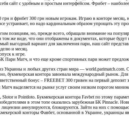
 себя сайт с удобным и простым интерфейсом. Фрибет – наиболее
500 грн и фрибет 300 грн новым игрокам. Играю в конторе месяц,
е все устраивает, но надо кардинальным образом упрощать эту п
гим позициям, но, прежде всего, обращали внимание на популя
том же виде, что они отображены в документах, которые будут
мый выгодный вариант для заключения пари, наш сайт представ
делю и месяц.
пуск к игре.
 БК Пари Матч, и что еще кроме спортивных пари может предлож
з Украины и любых других стран мира — world.parimatch.com. 
но, букмекерская контора завоевала международный рынок. Для 
ветственный бонус – FREEBET 300 гривен на первый депозит за 
и Матч выделяется на рынке услуг своим низким порогом миним
 Slotor и Pointloto. Букмекерская контора Favbet по этому пара
обедителями в этом топе оказались зарубежная БК Pinnacle. Но
чьи лицензии аннулируются, блокируются. Зайти на них с помо
букмекерской конторы Фавбет, основанной в Украине, украинцы яв