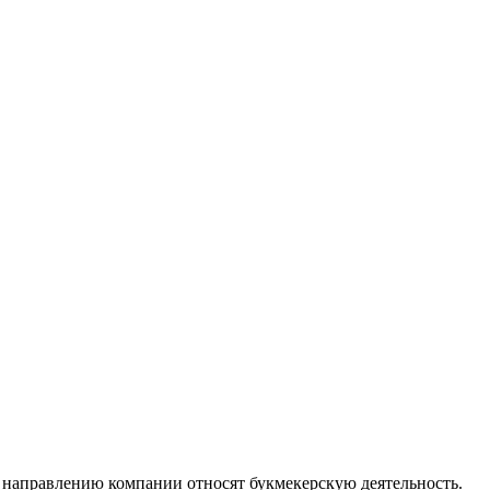
у направлению компании относят букмекерскую деятельность.