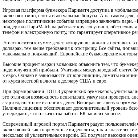
Игровая платформа букмекера Париматч доступна в мобильном в
включая казино, слоты и актуальные бонусы. А на самом деле,
некоторые политические события запрещено заключать пари. «П
поддержки ПариMatch ua работает круглосуточно, обеспечивая 
телефон и электронную почту, что гарантирует оперативное р
Это относится к сумме денег, которую вы должны поставить в 
долларах, тем выше требования к отыгрышу. Все сайты, попавш
максимально подходящий. Европейские букмекерские конторы 
Высокие процент маржи возможно объяснить тем, что букмекер
недополученной прибыли. Учитывая международный статус бу
к евро. Однако в зависимости от юрисдикции, лимиты на мини
от курса местной валюты к доллару США и евро.
При формировании ТОП-3 украинских букмекеров, учитывались
это отличная возможность испытывать удачу или проверить ана
азартом, но это не источник денег. Выбирая легальную букмек
Наличие лицензии обеспечивает дополнительный уровень безо
утверждают, что от качества работы БК зависит многое.
Современный игровой портал Париматч радует пользователей 
включающей как современные видеослоты, так и классические 
несколько её увлекательных версий. БК получает высокие оце