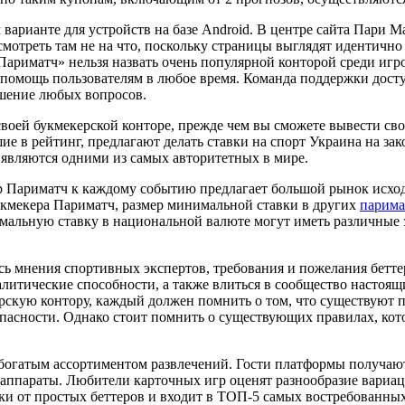
арианте для устройств на базе Android. В центре сайта Пари Ма
 смотреть там не на что, поскольку страницы выглядят идентичн
ариматч» нельзя назвать очень популярной конторой среди игро
помощь пользователям в любое время. Команда поддержки доступ
ешение любых вопросов.
своей букмекерской конторе, прежде чем вы сможете вывести сво
ие в рейтинг, предлагают делать ставки на спорт Украина на за
являются одними из самых авторитетных в мире.
 Париматч к каждому событию предлагает большой рынок исход.
кмекера Париматч, размер минимальной ставки в других
парим
мальную ставку в национальной валюте могут иметь различные з
 мнения спортивных экспертов, требования и пожелания беттер
литические способности, а также влиться в сообщество настоящ
ерскую контору, каждый должен помнить о том, что существуют 
пасности. Однако стоит помнить о существующих правилах, ко
богатым ассортиментом развлечений. Гости платформы получаю
аппараты. Любители карточных игр оценят разнообразие вариац
нки от простых беттеров и входит в ТОП-5 самых востребованн