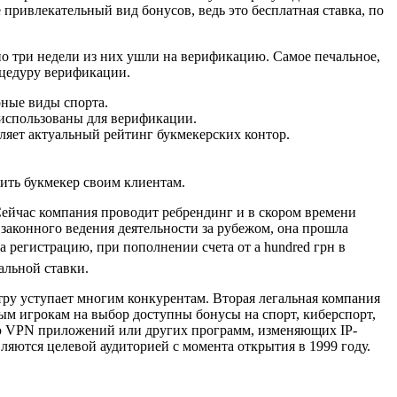
 привлекательный вид бонусов, ведь это бесплатная ставка, по
 но три недели из них ушли на верификацию. Самое печальное,
роцедуру верификации.
рные виды спорта.
 использованы для верификации.
ляет актуальный рейтинг букмекерских контор.
ить букмекер своим клиентам.
Сейчас компания проводит ребрендинг и в скором времени
законного ведения деятельности за рубежом, она прошла
регистрацию, при пополнении счета от a hundred грн в
альной ставки.
метру уступает многим конкурентам. Вторая легальная компания
вым игрокам на выбор доступны бонусы на спорт, киберспорт,
щью VPN приложений или других программ, изменяющих IP-
ляются целевой аудиторией с момента открытия в 1999 году.