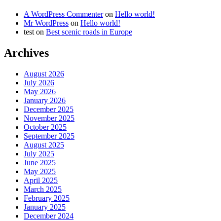
A WordPress Commenter
on
Hello world!
Mr WordPress
on
Hello world!
test
on
Best scenic roads in Europe
Archives
August 2026
July 2026
May 2026
January 2026
December 2025
November 2025
October 2025
September 2025
August 2025
July 2025
June 2025
May 2025
April 2025
March 2025
February 2025
January 2025
December 2024