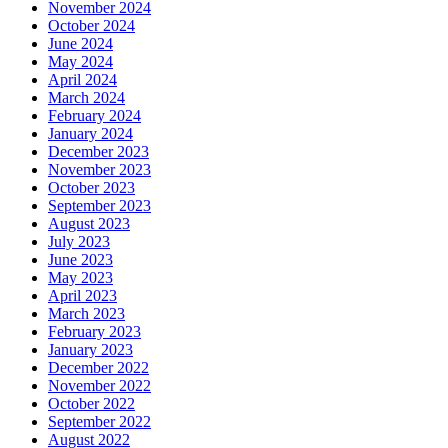
November 2024
October 2024
June 2024
May 2024
April 2024
March 2024
February 2024
January 2024
December 2023
November 2023
October 2023
September 2023
August 2023
July 2023
June 2023
May 2023
April 2023
March 2023
February 2023
January 2023
December 2022
November 2022
October 2022
September 2022
August 2022