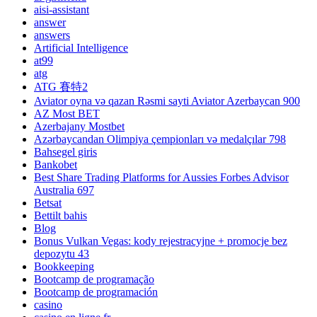
aisi-assistant
answer
answers
Artificial Intelligence
at99
atg
ATG 賽特2
Aviator oyna və qazan Rəsmi sayti Aviator Azerbaycan 900
AZ Most BET
Azerbajany Mostbet
Azərbaycandan Olimpiya çempionları və medalçılar 798
Bahsegel giris
Bankobet
Best Share Trading Platforms for Aussies Forbes Advisor
Australia 697
Betsat
Bettilt bahis
Blog
Bonus Vulkan Vegas: kody rejestracyjne + promocje bez
depozytu 43
Bookkeeping
Bootcamp de programação
Bootcamp de programación
casino