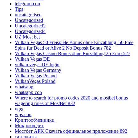
telegram-con
Tips
uncategorised
Uncategorized
Uncategorized2
Uncategorized4
UZ Most bet
Vulkan Vegas 50 Freispiele Bonus ohne Einzahlung ️ 50 Free
Spins für Dead or Alive 2 No Deposit Bonus 782
Vulkan Vegas Casino Bonus ohne Einzahlung 25 Euro 527
Vulkan Vegas DE
vulkan vegas DE login
Vulkan Vegas Germany
Vulkan Vegas Poland
VulkanVegas Poland
whatsapp
whatsapp-con
Where to search for promo codes 2020 and mostbet bonus
wagering rules of MostBet 832
wps
wps-con
Криптообменники
Микрокредит
Мостбет APK Скачать официальное приложение 892
сателлиты