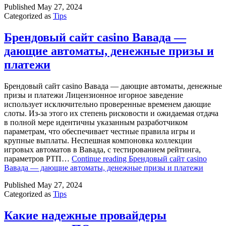
Published
May 27, 2024
Categorized as
Tips
Брендовый сайт casino Вавада —
дающие автоматы, денежные призы и
платежи
Брендовый сайт casino Вавада — дающие автоматы, денежные
призы и платежи Лицензионное игорное заведение
использует исключительно проверенные временем дающие
слоты. Из-за этого их степень рисковости и ожидаемая отдача
в полной мере идентичны указанным разработчиком
параметрам, что обеспечивает честные правила игры и
крупные выплаты. Неспешная компоновка коллекции
игровых автоматов в Вавада, с тестированием рейтинга,
параметров РТП…
Continue reading
Брендовый сайт casino
Вавада — дающие автоматы, денежные призы и платежи
Published
May 27, 2024
Categorized as
Tips
Какие надежные провайдеры