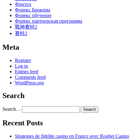
Финтех
Форекс Брокеры
Форекс обучение
Форекс партнерская программа
戰神賽特2
賽特2
Meta
Register
Log in
Entries feed
Comments feed
WordPress.org
Search
Search…
Recent Posts
Strategies de fidelite casino en France avec Roobet Casino