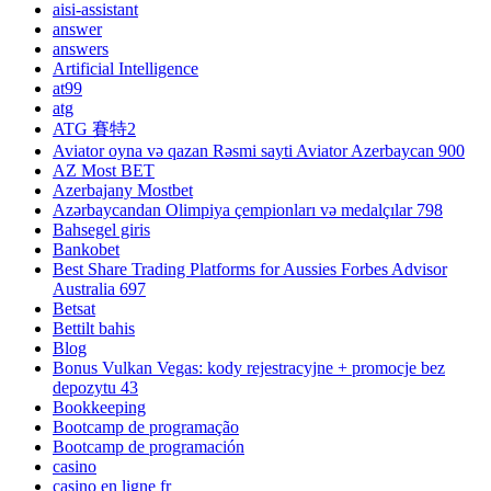
aisi-assistant
answer
answers
Artificial Intelligence
at99
atg
ATG 賽特2
Aviator oyna və qazan Rəsmi sayti Aviator Azerbaycan 900
AZ Most BET
Azerbajany Mostbet
Azərbaycandan Olimpiya çempionları və medalçılar 798
Bahsegel giris
Bankobet
Best Share Trading Platforms for Aussies Forbes Advisor
Australia 697
Betsat
Bettilt bahis
Blog
Bonus Vulkan Vegas: kody rejestracyjne + promocje bez
depozytu 43
Bookkeeping
Bootcamp de programação
Bootcamp de programación
casino
casino en ligne fr