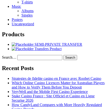
T-shirts
Music
Albums
Singles
Posters
Uncategorized
Products
SEMI-PRIVATE TRANSFER
Transfers Product
Search…
Recent Posts
Strategies de fidelite casino en France avec Roobet Casino
Which Online Casino Licences Matter for Australian Players
and How to Verify Them Before You Deposit
VeryWell and the Mobile First Casino Experience
Stake Casino France : Site Officiel et Casino en Ligne
Securise 2026
How CandyLand Compares with More Heavily Regulated