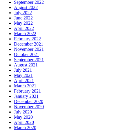
September 2022
August 2022
July 2022
June 2022
May 2022
April 2022
March 2022
February 2022
December 2021
November 2021
October 2021
September 2021
August 2021
July 2021
May 2021
April 2021
March 2021
February 2021
January 2021
December 2020
November 2020
July 2020
May 2020
April 2020
March 2020