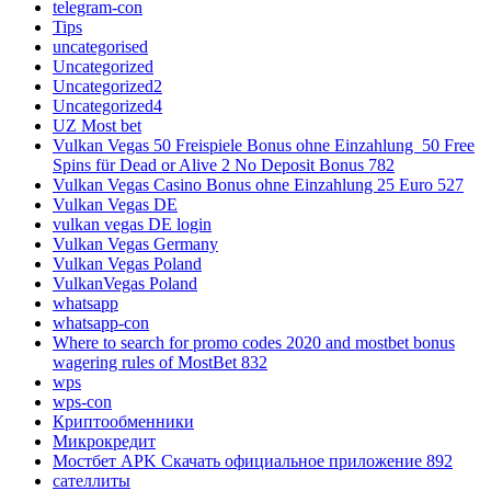
telegram-con
Tips
uncategorised
Uncategorized
Uncategorized2
Uncategorized4
UZ Most bet
Vulkan Vegas 50 Freispiele Bonus ohne Einzahlung ️ 50 Free
Spins für Dead or Alive 2 No Deposit Bonus 782
Vulkan Vegas Casino Bonus ohne Einzahlung 25 Euro 527
Vulkan Vegas DE
vulkan vegas DE login
Vulkan Vegas Germany
Vulkan Vegas Poland
VulkanVegas Poland
whatsapp
whatsapp-con
Where to search for promo codes 2020 and mostbet bonus
wagering rules of MostBet 832
wps
wps-con
Криптообменники
Микрокредит
Мостбет APK Скачать официальное приложение 892
сателлиты