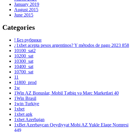
January 2019
August 2015
June 2015
Categories
! Без рубрики
¿1xbet acepta pesos argentinos? Y métodos de pago 2023 858
10100_sat2
10200_sat
10300_sat
10400_sat
10700_sat
11
11800_prod
1w
1Win AZ Bonuslar, Mobil Tətbiq və Mərc Marketləri 40
1Win Brasil
1win Turkiye
1xbet
1xbet apk
1xbet Azerbajan
1xBet Azerbaycan Qeydiyyat Mobi AZ Yukle Elaqe Nomresi
449