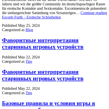
Jahren sind wir die größte Community im deutschsprachigen Raum
für erotische Kontakte und Sexkontakte. Escortmentor.de präsentiert
die umfangreichste Sammlung von Sexanzeigen…
Continue reading
Escorte Furth – Erotische Schönheiten
Published
May 25, 2024
Categorized as
Blog
Фаворитные интерпретации
старинных игровых устройств
Published
May 22, 2024
Categorized as
Tips
Фаворитные интерпретации
старинных игровых устройств
Published
May 22, 2024
Categorized as
Tips
Базовые правила и условия игры в