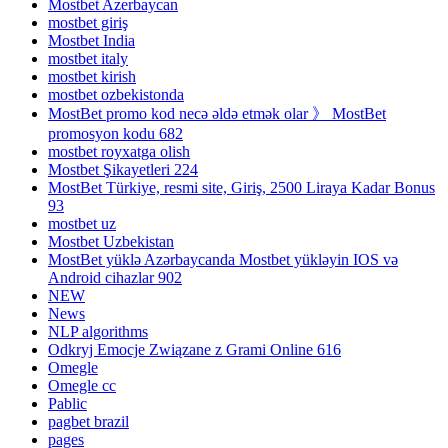
Mostbet Azerbaycan
mostbet giriş
Mostbet India
mostbet italy
mostbet kirish
mostbet ozbekistonda
MostBet promo kod necə əldə etmək olar 》 MostBet
promosyon kodu 682
mostbet royxatga olish
Mostbet Şikayetleri 224
MostBet Türkiye, resmi site, Giriş, 2500 Liraya Kadar Bonus
93
mostbet uz
Mostbet Uzbekistan
MostBet yüklə Azərbaycanda Mostbet yükləyin IOS və
Android cihazlar 902
NEW
News
NLP algorithms
Odkryj Emocje Związane z Grami Online 616
Omegle
Omegle cc
Pablic
pagbet brazil
pages