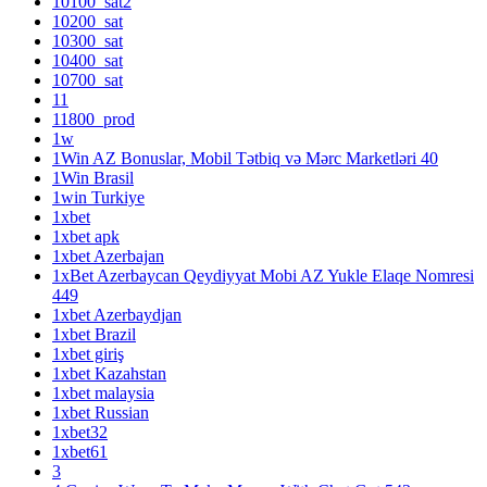
10100_sat2
10200_sat
10300_sat
10400_sat
10700_sat
11
11800_prod
1w
1Win AZ Bonuslar, Mobil Tətbiq və Mərc Marketləri 40
1Win Brasil
1win Turkiye
1xbet
1xbet apk
1xbet Azerbajan
1xBet Azerbaycan Qeydiyyat Mobi AZ Yukle Elaqe Nomresi
449
1xbet Azerbaydjan
1xbet Brazil
1xbet giriş
1xbet Kazahstan
1xbet malaysia
1xbet Russian
1xbet32
1xbet61
3