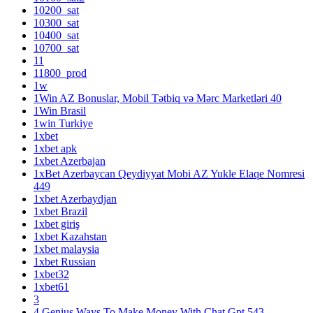
10200_sat
10300_sat
10400_sat
10700_sat
11
11800_prod
1w
1Win AZ Bonuslar, Mobil Tətbiq və Mərc Marketləri 40
1Win Brasil
1win Turkiye
1xbet
1xbet apk
1xbet Azerbajan
1xBet Azerbaycan Qeydiyyat Mobi AZ Yukle Elaqe Nomresi
449
1xbet Azerbaydjan
1xbet Brazil
1xbet giriş
1xbet Kazahstan
1xbet malaysia
1xbet Russian
1xbet32
1xbet61
3
4 Genius Ways To Make Money With Chat Gpt 543