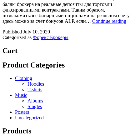
баллы брокера на реальные депозиты для торговли
фиксированными контрактами. Таким образом,
познакомиться с бинарными опционами на реальном счету
Капит
здесь можно за счет бонусов ALP, если…
Continue reading
Капит
Published
July 10, 2020
отзыв
Categorized as
Форекс Брокеры
2021
от
реаль
Cart
клиен
описа
Product Categories
броке
Clothing
Hoodies
T-shirts
Music
Albums
Singles
Posters
Uncategorized
Products