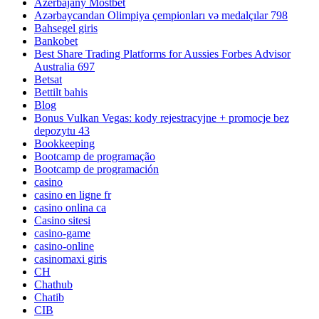
Azerbajany Mostbet
Azərbaycandan Olimpiya çempionları və medalçılar 798
Bahsegel giris
Bankobet
Best Share Trading Platforms for Aussies Forbes Advisor
Australia 697
Betsat
Bettilt bahis
Blog
Bonus Vulkan Vegas: kody rejestracyjne + promocje bez
depozytu 43
Bookkeeping
Bootcamp de programação
Bootcamp de programación
casino
casino en ligne fr
casino onlina ca
Casino sitesi
casino-game
casino-online
casinomaxi giris
CH
Chathub
Chatib
CIB