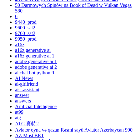
50 Darmowych Spinów na Book of Dead w Vulkan Vegas
580
6
9440_prod
9600_sat2
9700_sat2
9950_prod
a16z
a16z generative ai
a16z generative ai 1
adobe generative ai 1
adobe generative ai 2
ai chat bot python 9
AI News
ai-girlfriend
aisi-assistant
answer
answers
Artificial Intelligence
at99
atg
ATG 賽特2
Aviator oyna və qazan Rəsmi sayti Aviator Azerbaycan 900
AZ Most BET