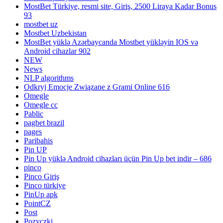
MostBet Türkiye, resmi site, Giriş, 2500 Liraya Kadar Bonus
93
mostbet uz
Mostbet Uzbekistan
MostBet yüklə Azərbaycanda Mostbet yükləyin IOS və
Android cihazlar 902
NEW
News
NLP algorithms
Odkryj Emocje Związane z Grami Online 616
Omegle
Omegle cc
Pablic
pagbet brazil
pages
Paribahis
Pin UP
Pin Up yüklə Android cihazları üçün Pin Up bet indir – 686
pinco
Pinco Giriş
Pinco türkiye
PinUp apk
PointCZ
Post
Pozyczki