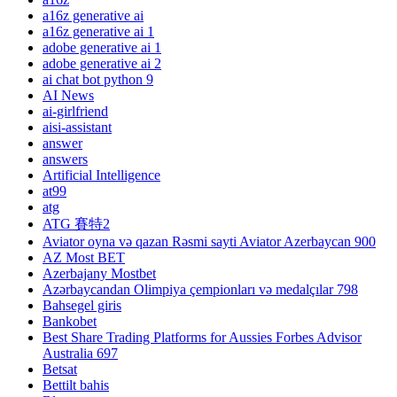
a16z generative ai
a16z generative ai 1
adobe generative ai 1
adobe generative ai 2
ai chat bot python 9
AI News
ai-girlfriend
aisi-assistant
answer
answers
Artificial Intelligence
at99
atg
ATG 賽特2
Aviator oyna və qazan Rəsmi sayti Aviator Azerbaycan 900
AZ Most BET
Azerbajany Mostbet
Azərbaycandan Olimpiya çempionları və medalçılar 798
Bahsegel giris
Bankobet
Best Share Trading Platforms for Aussies Forbes Advisor
Australia 697
Betsat
Bettilt bahis