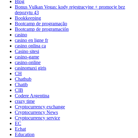
Blog
Bonus Vulkan Vegas: kody rejestracyjne + promocje bez
depozytu 43
Bookkeeping
Bootcamp de programação
Bootcamp de programación
casino
casino en ligne fr
casino onlina ca
Casino sitesi
casino-game
casino-online
casinomaxi giris
CH
Chathub
Chatib
CIB
Codere Argentina
crazy time
Cryptocurrency exchange
Cryptocurrency News
Cryptocurrency service
EC
Echat
Education