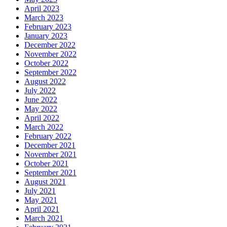
April 2023
March 2023
February 2023
January 2023
December 2022
November 2022
October 2022
September 2022
August 2022
July 2022
June 2022
May 2022
April 2022
March 2022
February 2022
December 2021
November 2021
October 2021
September 2021
August 2021
July 2021
May 2021
April 2021
March 2021