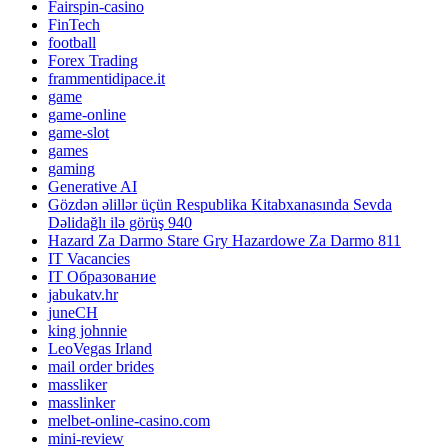
Fairspin-casino
FinTech
football
Forex Trading
frammentidipace.it
game
game-online
game-slot
games
gaming
Generative AI
Gözdən əlillər üçün Respublika Kitabxanasında Sevda
Dəlidağlı ilə görüş 940
Hazard Za Darmo Stare Gry Hazardowe Za Darmo 811
IT Vacancies
IT Образование
jabukatv.hr
juneCH
king johnnie
LeoVegas Irland
mail order brides
massliker
masslinker
melbet-online-casino.com
mini-review