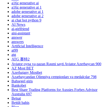
a16z generative ai
a16z generative ai 1
adobe generative ai 1
adobe generative ai 2
ai chat bot python 9
AI News
ai-girlfriend
aisi-assistant
answer
answers
Artificial Intelligence
at99
atg
ATG 賽特2
Aviator oyna və qazan Rəsmi sayti Aviator Azerbaycan 900
AZ Most BET
Azerbajany Mostbet
Azərbaycandan Olimpiya çempionları və medalçılar 798
Bahsegel giris
Bankobet
Best Share Trading Platforms for Aussies Forbes Advisor
Australia 697
Betsat
Bettilt bahis
Blog