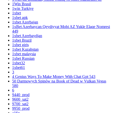
1Win Brasil
1win Turkiye
1xbet
1xbet apk
1xbet Azerbajan
1xBet Azerbaycan Qeydiyyat Mobi AZ Yukle Elaqe Nomresi
449
1xbet Azerbaydjan
1xbet Brazil
1xbet giriş
1xbet Kazahstan
1xbet malaysia
1xbet Russian
1xbet32
1xbet61
3
4 Genius Ways To Make Money With Chat Gpt 543
50 Darmowych Spinów na Book of Dead w Vulkan Vegas
580
6
9440_prod
9600_sat2
9700_sat2
9950_prod
a16z