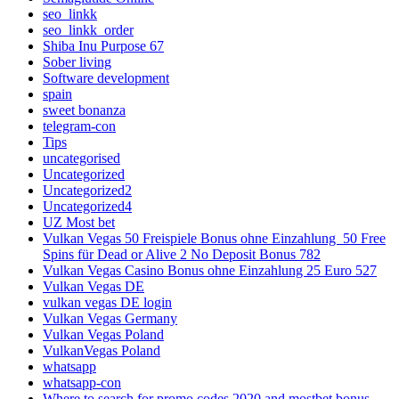
seo_linkk
seo_linkk_order
Shiba Inu Purpose 67
Sober living
Software development
spain
sweet bonanza
telegram-con
Tips
uncategorised
Uncategorized
Uncategorized2
Uncategorized4
UZ Most bet
Vulkan Vegas 50 Freispiele Bonus ohne Einzahlung ️ 50 Free
Spins für Dead or Alive 2 No Deposit Bonus 782
Vulkan Vegas Casino Bonus ohne Einzahlung 25 Euro 527
Vulkan Vegas DE
vulkan vegas DE login
Vulkan Vegas Germany
Vulkan Vegas Poland
VulkanVegas Poland
whatsapp
whatsapp-con
Where to search for promo codes 2020 and mostbet bonus