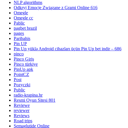
NLP algorithms
Odkryj Emocje Związane z Grami Online 616
Omegle
Omegle cc
Pablic
pagbet brazil
pages
Paribahis
Pin UP
Pin Up yüklə Android cihazları üçün Pin Up bet indir – 686
pinco
Pinco Giriş
Pinco türkiye
PinUp apk
PointCZ
Post
Pozyczki
Public
radio-krapina.hr
Resmi Oyun Sitesi 801
Reviewe
reviewer
Reviews
Road trips
Semaglutide Online