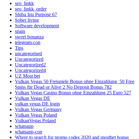
seo_linkk
seo_linkk_order
Shiba Inu Purpose 67
Sober living
Software development
spain
sweet bonanza
telegram-con
Tips
uncategorised
Uncategorized
Uncategorized2
Uncategorized4
UZ Most bet
Vulkan Vegas 50 Freispiele Bonus ohne Einzahlung ️ 50 Free
Spins für Dead or Alive 2 No Deposit Bonus 782
Vulkan Vegas Casino Bonus ohne Einzahlung 25 Euro 527
Vulkan Vegas DE
vulkan vegas DE login
Vulkan Vegas Germany
Vulkan Vegas Poland
VulkanVegas Poland
whatsapp
whatsapp-con
Where to search for promo codes 2020 and mostbet bonus