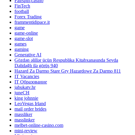
Fairspin-casino
FinTech
football
Forex Trading
frammentidipace.it
game
game-online
game-slot
games
gaming
Generative AI
Gözdən əlillər üçün Respublika Kitabxanasında Sevda
Dəlidağlı ilə görüş 940
Hazard Za Darmo Stare Gry Hazardowe Za Darmo 811
IT Vacancies
IT Образование
jabukatv.hr
juneCH
king johnnie
LeoVegas Irland
mail order brides
massliker
masslinker
melbet-online-casino.com
mini-review