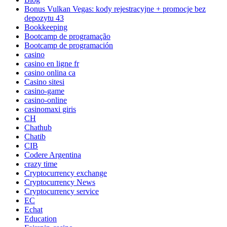
Bonus Vulkan Vegas: kody rejestracyjne + promocje bez
depozytu 43
Bookkeeping
Bootcamp de programação
Bootcamp de programación
casino
casino en ligne fr
casino onlina ca
Casino sitesi
casino-game
casino-online
casinomaxi giris
CH
Chathub
Chatib
CIB
Codere Argentina
crazy time
Cryptocurrency exchange
Cryptocurrency News
Cryptocurrency service
EC
Echat
Education