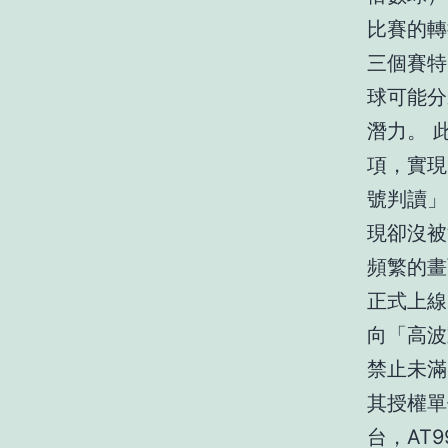
比賽的轉
三個賽特
球可能分
潛力。 
項，實現
號判讀」
現卻沒被
頻繁的畫
正式上線
向「高波
禁止未滿
其授權單
台，AT