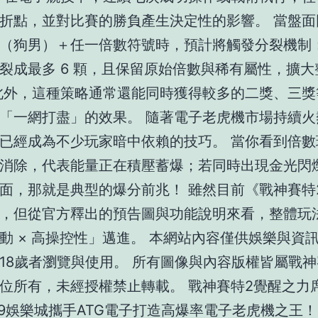
折點，並對比賽的勝負產生決定性的影響。 當盤面
（狗男）＋任一倍數符號時，預計將觸發分裂機制
裂成最多 6 顆，且保留原始倍數與稀有屬性，擴大
此外，這種策略通常還能同時獲得較多的二獎、三獎
「一網打盡」的效果。 隨著電子老虎機市場持續火
已經成為不少玩家暗中依賴的技巧。 當你看到倍數
消除，代表能量正在積壓蓄爆；若同時出現金光閃
面，那就是典型的爆分前兆！ 雖然目前《戰神賽特
，但從官方釋出的預告圖與功能說明來看，整體玩
動 × 高操控性」邁進。 本網站內容僅供娛樂與資
18歲者瀏覽與使用。 所有圖像與內容版權皆屬戰神
位所有，未經授權禁止轉載。 戰神賽特2覺醒之力
99娛樂城攜手ATG電子打造高爆率電子老虎機之王！