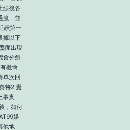
上線後各
過渡，並
統延續第一
根據以下
盤面出現
機會分裂
，有機會
得單次回
特2 覺
但事實
後，如何
T99娛
其他地