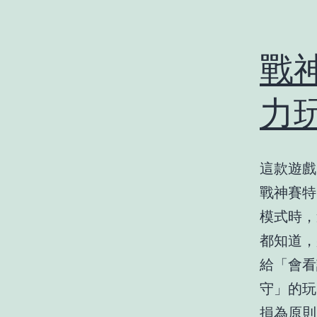
戰
力
這款遊戲
戰神賽特
模式時，
都知道，
給「會看
守」的玩
損為原則