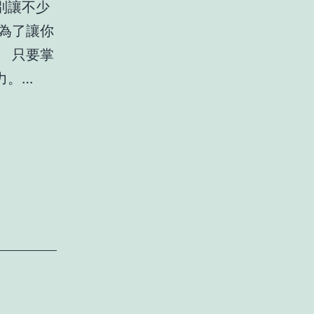
別讓不少
為了讓你
 只要掌
力。…