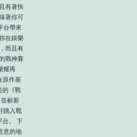
且有著快
意味著你可
平台帶來
你在娛樂
，而且有
的戰神賽
榮耀再
在原作基
造的《戰
，並嶄新
備好跳入戰
台。 下
注意的地