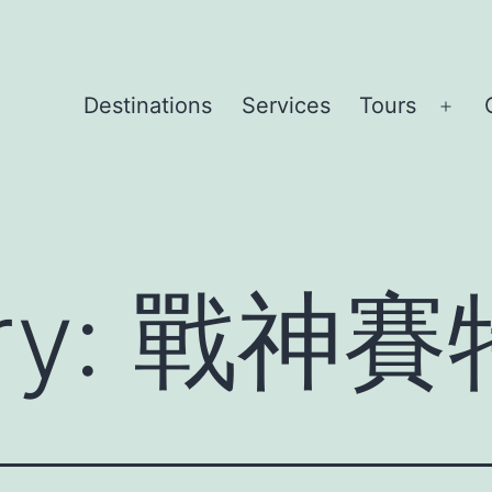
Destinations
Services
Tours
Ope
men
ry:
戰神賽