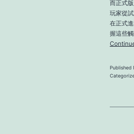
而正式版
玩家從試
在正式進
握這些觸
Continu
Published
Categoriz