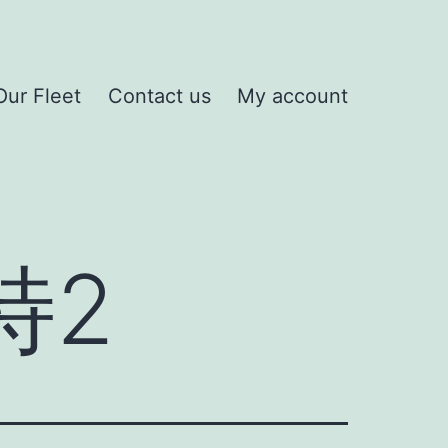
Our Fleet
Contact us
My account
n
u
特2