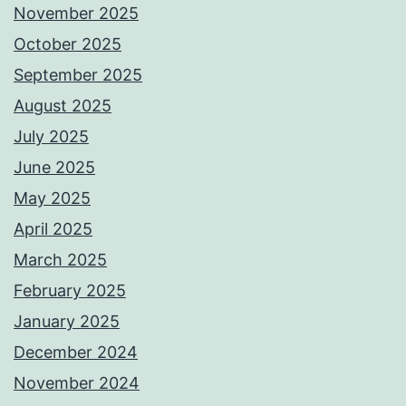
November 2025
October 2025
September 2025
August 2025
July 2025
June 2025
May 2025
April 2025
March 2025
February 2025
January 2025
December 2024
November 2024