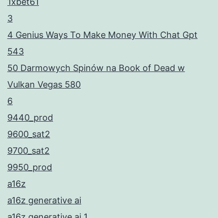
1xbet61
3
4 Genius Ways To Make Money With Chat Gpt
543
50 Darmowych Spinów na Book of Dead w
Vulkan Vegas 580
6
9440_prod
9600_sat2
9700_sat2
9950_prod
a16z
a16z generative ai
a16z generative ai 1