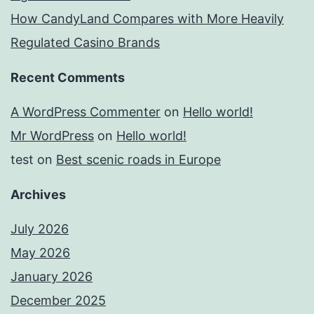
How CandyLand Compares with More Heavily
Regulated Casino Brands
Recent Comments
A WordPress Commenter
on
Hello world!
Mr WordPress
on
Hello world!
test
on
Best scenic roads in Europe
Archives
July 2026
May 2026
January 2026
December 2025