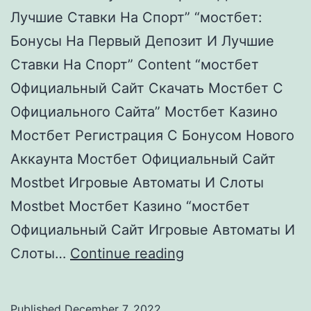
Лучшие Ставки На Спорт” “мостбет:
Бонусы На Первый Депозит И Лучшие
Ставки На Спорт” Content “мостбет
Официальный Сайт Скачать Мостбет С
Официального Сайта” Мостбет Казино
Мостбет Регистрация С Бонусом Нового
Аккаунта Мостбет Официальный Сайт
Mostbet Игровые Автоматы И Слоты
Mostbet Мостбет Казино “мостбет
Официальный Сайт Игровые Автоматы И
“мостбет:
Слоты…
Continue reading
Бонусы
На
Published
December 7, 2022