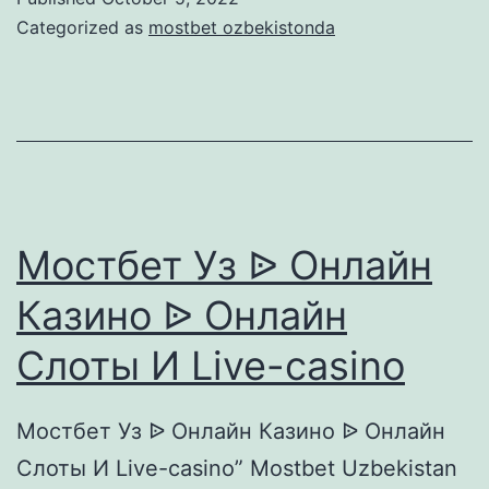
Перв
Categorized as
mostbet ozbekistonda
Депо
И
Лучш
Став
На
Спор
Мостбет Уз ᐉ Онлайн
Казино ᐉ Онлайн
Слоты И Live-casino
Мостбет Уз ᐉ Онлайн Казино ᐉ Онлайн
Слоты И Live-casino” Mostbet Uzbekistan