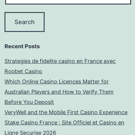
Recent Posts
Strategies de fidelite casino en France avec
Roobet Casino
Which Online Casino Licences Matter for
Australian Players and How to Verify Them
Before You Deposit
VeryWell and the Mobile First Casino Experience
Stake Casino France : Site Officiel et Casino en
Ligne Securise 2026