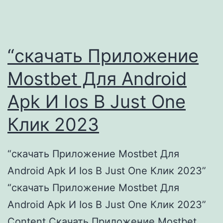
“скачать Приложение
Mostbet Для Android
Apk И Ios В Just One
Клик 2023
“скачать Приложение Mostbet Для
Android Apk И Ios В Just One Клик 2023”
“скачать Приложение Mostbet Для
Android Apk И Ios В Just One Клик 2023”
Content Скачать Приложение Mostbet