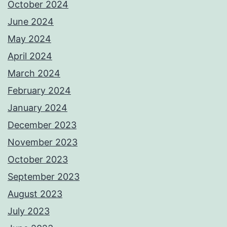
October 2024
June 2024
May 2024
April 2024
March 2024
February 2024
January 2024
December 2023
November 2023
October 2023
September 2023
August 2023
July 2023