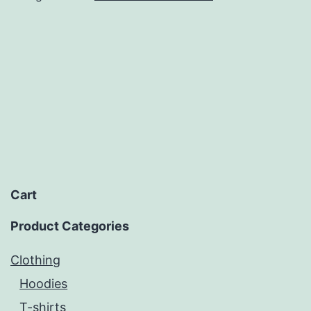
Спор
Став
И
Онла
кази
Uz
2023
Cart
Product Categories
Clothing
Hoodies
T-shirts