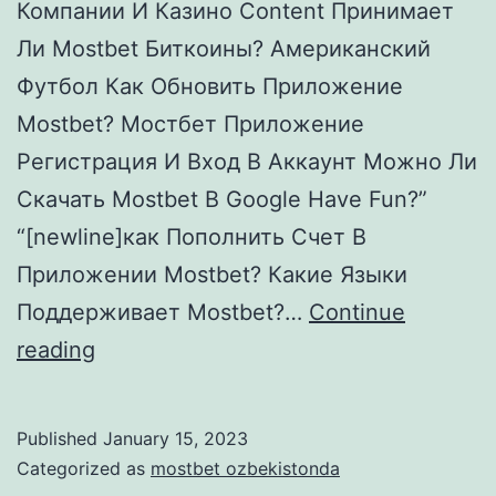
Компании И Казино Content Принимает
Ли Mostbet Биткоины? Американский
Футбол Как Обновить Приложение
Mostbet? Мостбет Приложение
Регистрация И Вход В Аккаунт Можно Ли
Скачать Mostbet В Google Have Fun?”
“[newline]как Пополнить Счет В
Приложении Mostbet? Какие Языки
Поддерживает Mostbet?…
Continue
Mostbet
reading
Приложение
Установить
Published
January 15, 2023
Приложение
Categorized as
mostbet ozbekistonda