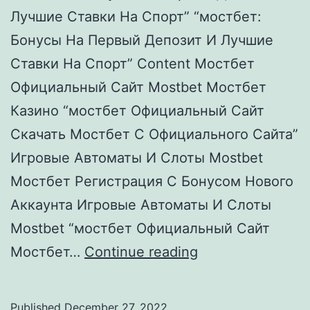
Лучшие Ставки На Спорт” “мостбет:
Бонусы На Первый Депозит И Лучшие
Ставки На Спорт” Content Мостбет
Официальный Сайт Mostbet Мостбет
Казино “мостбет Официальный Сайт
Скачать Мостбет С Официального Сайта”
Игровые Автоматы И Слоты Mostbet
Мостбет Регистрация С Бонусом Нового
Аккаунта Игровые Автоматы И Слоты
Mostbet “мостбет Официальный Сайт
“мостбет:
Мостбет…
Continue reading
Бонусы
На
Published
December 27, 2022