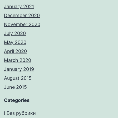
January 2021
December 2020
November 2020
July 2020
May 2020
April 2020
March 2020
January 2019
August 2015
June 2015
Categories
! Без рубрики