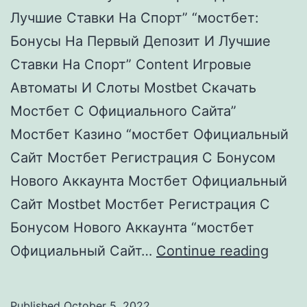
Лучшие Ставки На Спорт” “мостбет:
Бонусы На Первый Депозит И Лучшие
Ставки На Спорт” Content Игровые
Автоматы И Слоты Mostbet Скачать
Мостбет С Официального Сайта”
Мостбет Казино “мостбет Официальный
Сайт Мостбет Регистрация С Бонусом
Нового Аккаунта Мостбет Официальный
Сайт Mostbet Мостбет Регистрация С
Бонусом Нового Аккаунта “мостбет
“мост
Официальный Сайт…
Continue reading
Бону
На
Published
October 5, 2022