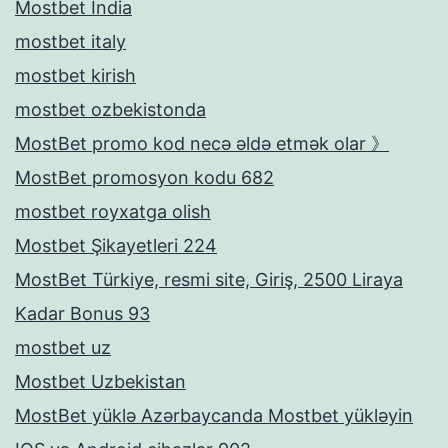
Mostbet India
mostbet italy
mostbet kirish
mostbet ozbekistonda
MostBet promo kod necə əldə etmək olar 》
MostBet promosyon kodu 682
mostbet royxatga olish
Mostbet Şikayetleri 224
MostBet Türkiye, resmi site, Giriş, 2500 Liraya
Kadar Bonus 93
mostbet uz
Mostbet Uzbekistan
MostBet yüklə Azərbaycanda Mostbet yükləyin