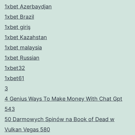
1xbet Azerbaydjan
1xbet Brazil
1xbet giriş
1xbet Kazahstan
1xbet malaysia
1xbet Russian
1xbet32
1xbet61
3
4 Genius Ways To Make Money With Chat Gpt
543
50 Darmowych Spinów na Book of Dead w
Vulkan Vegas 580