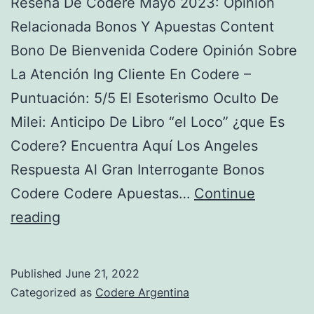
Reseña De Codere Mayo 2023: Opinión
Los
Relacionada Bonos Y Apuestas Content
Trabajadores
Bono De Bienvenida Codere Opinión Sobre
De
La Atención Ing Cliente En Codere –
Stop
Puntuación: 5/5 El Esoterismo Oculto De
Yogonet
Milei: Anticipo De Libro “el Loco” ¿que Es
Latinoaméric
Codere? Encuentra Aquí Los Angeles
Respuesta Al Gran Interrogante Bonos
Codere Codere Apuestas…
Continue
Bingo
reading
Codere
Producción
Published
June 21, 2022
Audiovisua
Categorized as
Codere Argentina