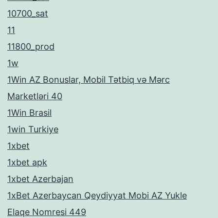
10700_sat
11
11800_prod
1w
1Win AZ Bonuslar, Mobil Tətbiq və Mərc
Marketləri 40
1Win Brasil
1win Turkiye
1xbet
1xbet apk
1xbet Azerbajan
1xBet Azerbaycan Qeydiyyat Mobi AZ Yukle
Elaqe Nomresi 449