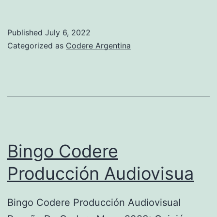
Acordó
Con
Published
July 6, 2022
Este
Categorized as
Codere Argentina
Sindicato
El
Pago
De
Un
As
Bingo Codere
Well
Producción Audiovisua
As
Salarial
Bingo Codere Producción Audiovisual
ParA