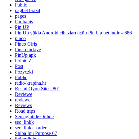
Pablic
pagbet brazil
pages
Paribahis
Pin UP
Pin Up yüklə Android cihazları üçün Pin Up bet indir – 686
pinco
Pinco Giriş
Pinco türkiye
PinUp apk
PointCZ
Post
Pozyczki
Public
radio-krapina.hr
Resmi Oyun Sitesi 801
Reviewe
reviewer
Reviews
Road trips
Semaglutide Online
seo_linkk
seo_linkk_order
Shiba Inu Purpose 67
Sober living