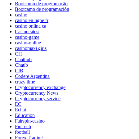
Bootcamp de programação
Bootcamp de programación
casino
casino en ligne fr
casino onlina ca
Casino sitesi
casino-game
casino-online
casinomaxi giris
CH
Chathub
Chatib
CIB
Codere Argentina
crazy time
Cryptocurrency exchange
Cryptocurrency News
Cryptocurrency service
EC
Echat
Education
Fairspin-casino
FinTech
football
Forex Trading