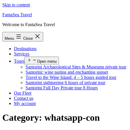
Skip to content
FantaSea Travel
Welcome to FantaSea Travel
Menu
Close
Destinations
Services
Tours
Open menu
Santorini Archaeological Sites & Museums private tour
Santorini: wine tasting and enchanting sunset
Travel to the Wine Island: 4 – 5 hours guided tour
Santorini sightseeing 6 hours of private tour
Santorini Full Day Private tour 8 Hours
Our Fleet
Contact us
My account
Category:
whatsapp-con