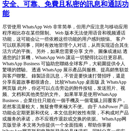
安全、可靠、免費且私密的訊息和通話功
能
尽管使用 WhatsApp Web 非常简单，但用户应注意与移动应用
程序相比存在某些限制。 Web 版本无法使用语音和视频通话
功能，这可能会让一些依赖这些功能的用户感到烦恼。 客户
可以联系同事，同时有效地管理个人对话，从而实现适合其生
活方式的平衡。 另外，如果您需要分享 文件、圖像或連結 透
過您的計算機，WhatsApp Web 讓這一切變得比以往更容易。
WhatsApp Business 可協助您聯絡全球客戶，大範圍提供令人
驚嘆的體驗。 透過 WhatsApp 展示產品與服務、提高銷售額並
與客戶聯繫。 錄製語音訊息，不管是要快速打聲招呼，還是
分享長篇故事都很適合。 比较WhatsApp 桌面版 及 WhatsApp
网页版 此外，你还可以点击旁边的附件按钮，发送照片、视
频、文档和其他类型的文件。 如果單單是使用WhatsApp
Business，企業往往只能在一個手機及一個電腦上回覆客戶，
若然客流量較大，無疑會帶來極大不便。 由于 AdsPower 产品
功能会定期更新和优化，本文信息时效性有限，不构成对产品
或服务的承诺，亦不应视作退款或交换的依据。 WhatsApp网
页版登录 本文将为你提供一个全面指南，帮助你掌握