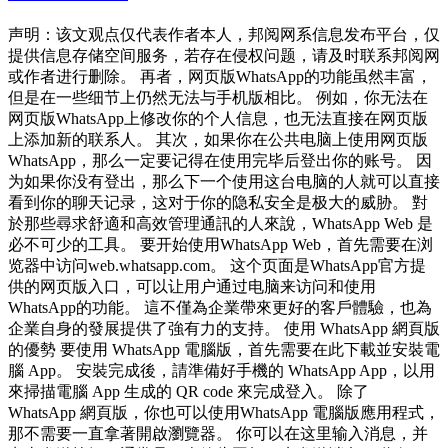
声明：该文观点仅代表作者本人，邦阅网系信息发布平台，仅
提供信息存储空间服务，若存在侵权问题，请及时联系邦阅网
或作者进行删除。 再者，网页版WhatsApp的功能虽然丰富，
但是在一些细节上仍然无法与手机版相比。 例如，你无法在
网页版WhatsApp上修改你的个人信息，也无法直接在网页版
上添加新的联系人。 其次，如果你在公共电脑上使用网页版
WhatsApp，那么一定要记得在使用完毕后登出你的账号。 因
为如果你没有登出，那么下一个使用这台电脑的人就可以直接
看到你的聊天记录，这对于你的隐私安全是极大的威胁。 對
於那些尋求舒適和高效管理通訊的人來說，WhatsApp Web 是
必不可少的工具。 要开始使用WhatsApp Web，首先需要在浏
览器中访问web.whatsapp.com。 这个页面是WhatsApp官方提
供的网页版入口，可以让用户通过电脑来访问和使用
WhatsApp的功能。 這不僅為企業帶來更好的客戶體驗，也為
企業自身的發展提供了強有力的支持。 使用 WhatsApp 網頁版
的優勢 要使用 WhatsApp 電腦版，首先需要在此下載並安裝電
腦 App。 安裝完成後，請準備好手機的 WhatsApp App，以用
來掃描電腦 App 生成的 QR code 來完成登入。 除了
WhatsApp 網頁版，你也可以使用WhatsApp 電腦版應用程式，
那不需要一直拿著開啟瀏覽器。 你可以在这里输入消息，并