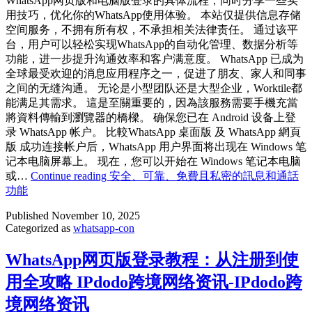
WhatsApp网页版和电脑版登录的具体流程，同时分享一些实
用技巧，优化你的WhatsApp使用体验。 本站仅提供信息存储
空间服务，不拥有所有权，不承担相关法律责任。 通过该平
台，用户可以轻松实现WhatsApp的自动化管理、数据分析等
功能，进一步提升沟通效率和客户满意度。 WhatsApp 已成为
全球最受欢迎的消息应用程序之一，促进了朋友、家人和同事
之间的无缝沟通。 无论是小型团队还是大型企业，Worktile都
能满足其需求。 這是至關重要的，因為該服務需要手機充當
將資料傳輸到瀏覽器的橋樑。 确保您已在 Android 设备上登
录 WhatsApp 帐户。 比較WhatsApp 桌面版 及 WhatsApp 網頁
版 成功连接帐户后，WhatsApp 用户界面将出现在 Windows 笔
记本电脑屏幕上。 现在，您可以开始在 Windows 笔记本电脑
或…
Continue reading
安全、可靠、免費且私密的訊息和通話
功能
Published
November 10, 2025
Categorized as
whatsapp-con
WhatsApp网页版登录教程：从注册到使
用全攻略 IPdodo跨境网络资讯-IPdodo跨
境网络资讯