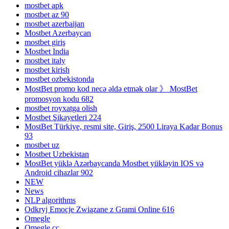
mostbet apk
mostbet az 90
mostbet azerbaijan
Mostbet Azerbaycan
mostbet giriş
Mostbet India
mostbet italy
mostbet kirish
mostbet ozbekistonda
MostBet promo kod necə əldə etmək olar 》 MostBet
promosyon kodu 682
mostbet royxatga olish
Mostbet Şikayetleri 224
MostBet Türkiye, resmi site, Giriş, 2500 Liraya Kadar Bonus
93
mostbet uz
Mostbet Uzbekistan
MostBet yüklə Azərbaycanda Mostbet yükləyin IOS və
Android cihazlar 902
NEW
News
NLP algorithms
Odkryj Emocje Związane z Grami Online 616
Omegle
Omegle cc