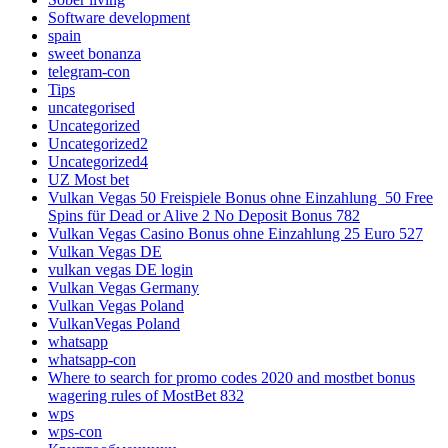
Software development
spain
sweet bonanza
telegram-con
Tips
uncategorised
Uncategorized
Uncategorized2
Uncategorized4
UZ Most bet
Vulkan Vegas 50 Freispiele Bonus ohne Einzahlung ️ 50 Free
Spins für Dead or Alive 2 No Deposit Bonus 782
Vulkan Vegas Casino Bonus ohne Einzahlung 25 Euro 527
Vulkan Vegas DE
vulkan vegas DE login
Vulkan Vegas Germany
Vulkan Vegas Poland
VulkanVegas Poland
whatsapp
whatsapp-con
Where to search for promo codes 2020 and mostbet bonus
wagering rules of MostBet 832
wps
wps-con