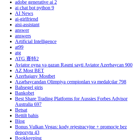
adobe generative ai 2
ai chat bot python 9
AI News
ai-girlfriend
aisi-assistant
answer
answers
Artificial Intelligence
at99
atg
ATG 賽特2
Aviator oyna və qazan Rəsmi sayti Aviator Azerbaycan 900
AZ Most BET
Azerbajany Mostbet
Azərbaycandan Olimpiya çempionları və medalçılar 798
Bahsegel giris
Bankobet
Best Share Trading Platforms for Aussies Forbes Advisor
Australia 697
Betsat
Bettilt bahis
Blog
Bonus Vulkan Vegas: kody rejestracyjne + promocje bez
depozytu 43
Bookkeeping