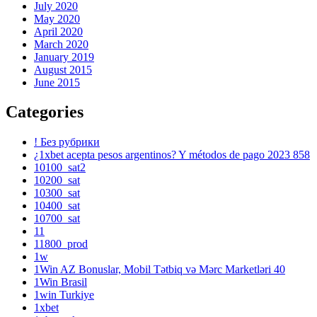
July 2020
May 2020
April 2020
March 2020
January 2019
August 2015
June 2015
Categories
! Без рубрики
¿1xbet acepta pesos argentinos? Y métodos de pago 2023 858
10100_sat2
10200_sat
10300_sat
10400_sat
10700_sat
11
11800_prod
1w
1Win AZ Bonuslar, Mobil Tətbiq və Mərc Marketləri 40
1Win Brasil
1win Turkiye
1xbet