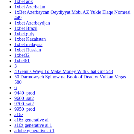
1xbet apk
1xbet Azerbajan
1xBet Azerbaycan Qeydiyyat Mobi AZ Yukle Elaqe Nomresi
449
1xbet Azerbaydjan
1xbet Brazil
1xbet giriş
1xbet Kazahstan
1xbet malaysia
1xbet Russian
1xbet32
1xbet61
3
4 Genius Ways To Make Money With Chat Gpt 543
50 Darmowych Spinów na Book of Dead w Vulkan Vegas
580
6
9440_prod
9600_sat2
9700_sat2
9950_prod
a16z
a16z generative ai
a16z generative ai 1
adobe generative ai 1