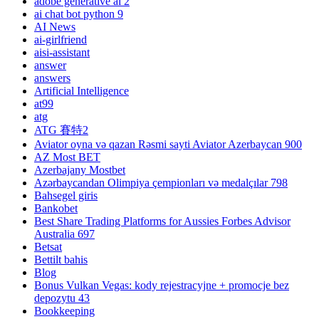
adobe generative ai 2
ai chat bot python 9
AI News
ai-girlfriend
aisi-assistant
answer
answers
Artificial Intelligence
at99
atg
ATG 賽特2
Aviator oyna və qazan Rəsmi sayti Aviator Azerbaycan 900
AZ Most BET
Azerbajany Mostbet
Azərbaycandan Olimpiya çempionları və medalçılar 798
Bahsegel giris
Bankobet
Best Share Trading Platforms for Aussies Forbes Advisor
Australia 697
Betsat
Bettilt bahis
Blog
Bonus Vulkan Vegas: kody rejestracyjne + promocje bez
depozytu 43
Bookkeeping