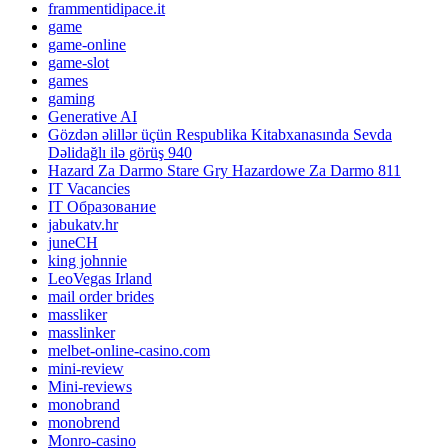
frammentidipace.it
game
game-online
game-slot
games
gaming
Generative AI
Gözdən əlillər üçün Respublika Kitabxanasında Sevda
Dəlidağlı ilə görüş 940
Hazard Za Darmo Stare Gry Hazardowe Za Darmo 811
IT Vacancies
IT Образование
jabukatv.hr
juneCH
king johnnie
LeoVegas Irland
mail order brides
massliker
masslinker
melbet-online-casino.com
mini-review
Mini-reviews
monobrand
monobrend
Monro-casino