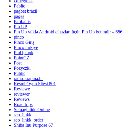
Omegle cc
Pablic
pagbet brazil
pages
Paribahis
Pin UP
Pin Up yüklə Android cihazları üçün Pin Up bet indir – 686
pinco
Pinco Giriş
Pinco türkiye
PinUp apk
PointCZ
Post
Pozyczki
Public
radio-krapina.hr
Resmi Oyun Sitesi 801
Reviewe
reviewer
Reviews
Road trips
Semaglutide Online
seo_linkk
seo_linkk_order
Shiba Inu Purpose 67