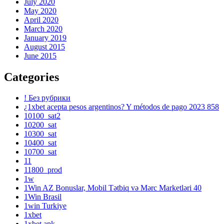
July 2020
May 2020
April 2020
March 2020
January 2019
August 2015
June 2015
Categories
! Без рубрики
¿1xbet acepta pesos argentinos? Y métodos de pago 2023 858
10100_sat2
10200_sat
10300_sat
10400_sat
10700_sat
11
11800_prod
1w
1Win AZ Bonuslar, Mobil Tətbiq və Mərc Marketləri 40
1Win Brasil
1win Turkiye
1xbet
1xbet apk