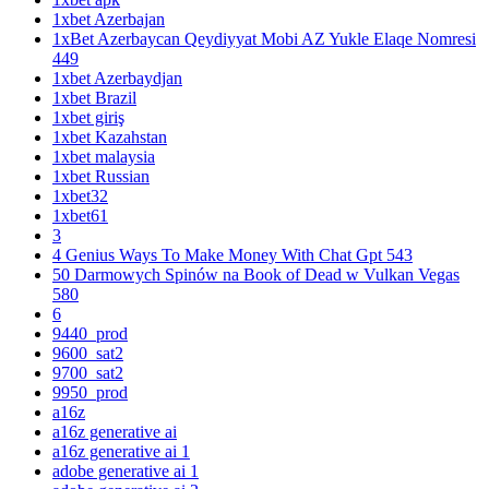
1xbet Azerbajan
1xBet Azerbaycan Qeydiyyat Mobi AZ Yukle Elaqe Nomresi
449
1xbet Azerbaydjan
1xbet Brazil
1xbet giriş
1xbet Kazahstan
1xbet malaysia
1xbet Russian
1xbet32
1xbet61
3
4 Genius Ways To Make Money With Chat Gpt 543
50 Darmowych Spinów na Book of Dead w Vulkan Vegas
580
6
9440_prod
9600_sat2
9700_sat2
9950_prod
a16z
a16z generative ai
a16z generative ai 1
adobe generative ai 1