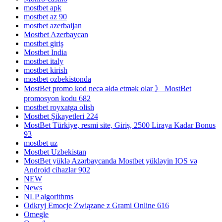
mostbet apk
mostbet az 90
mostbet azerbaijan
Mostbet Azerbaycan
mostbet giriş
Mostbet India
mostbet italy
mostbet kirish
mostbet ozbekistonda
MostBet promo kod necə əldə etmək olar 》 MostBet
promosyon kodu 682
mostbet royxatga olish
Mostbet Şikayetleri 224
MostBet Türkiye, resmi site, Giriş, 2500 Liraya Kadar Bonus
93
mostbet uz
Mostbet Uzbekistan
MostBet yüklə Azərbaycanda Mostbet yükləyin IOS və
Android cihazlar 902
NEW
News
NLP algorithms
Odkryj Emocje Związane z Grami Online 616
Omegle