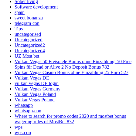
Sober living
Software development
spain
sweet bonanza
telegram-con
Tips
uncategorised
Uncategorized
Uncategorized2
Uncategorized4
UZ Most bet
Vulkan Vegas 50 Freispiele Bonus ohne Einzahlung ️ 50 Free
Spins für Dead or Alive 2 No Deposit Bonus 782
Vulkan Vegas Casino Bonus ohne Einzahlung 25 Euro 527
Vulkan Vegas DE
vulkan vegas DE login
Vulkan Vegas Germany
Vulkan Vegas Poland
VulkanVegas Poland
whatsapp
whatsapp-con
Where to search for promo codes 2020 and mostbet bonus
wagering rules of MostBet 832
wps
wps-con