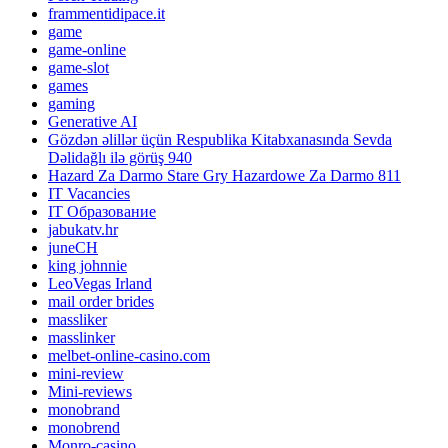
frammentidipace.it
game
game-online
game-slot
games
gaming
Generative AI
Gözdən əlillər üçün Respublika Kitabxanasında Sevda
Dəlidağlı ilə görüş 940
Hazard Za Darmo Stare Gry Hazardowe Za Darmo 811
IT Vacancies
IT Образование
jabukatv.hr
juneCH
king johnnie
LeoVegas Irland
mail order brides
massliker
masslinker
melbet-online-casino.com
mini-review
Mini-reviews
monobrand
monobrend
Monro-casino