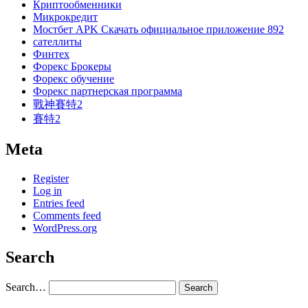
Криптообменники
Микрокредит
Мостбет APK Скачать официальное приложение 892
сателлиты
Финтех
Форекс Брокеры
Форекс обучение
Форекс партнерская программа
戰神賽特2
賽特2
Meta
Register
Log in
Entries feed
Comments feed
WordPress.org
Search
Search…