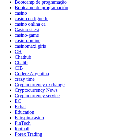
Bootcamp de programação
Bootcamp de programación
casino
casino en ligne fr
casino onlina ca
Casino sitesi
casino-game
casino-online
casinomaxi giris
CH
Chathub
Chatib
CIB
Codere Argentina
crazy time
Cryptocurrency exchange
Cryptocurrency News
Cryptocurrency service
EC
Echat
Education
Fairspin-casino
FinTech
football
Forex Trading