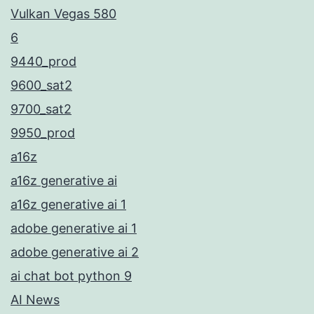
Vulkan Vegas 580
6
9440_prod
9600_sat2
9700_sat2
9950_prod
a16z
a16z generative ai
a16z generative ai 1
adobe generative ai 1
adobe generative ai 2
ai chat bot python 9
AI News