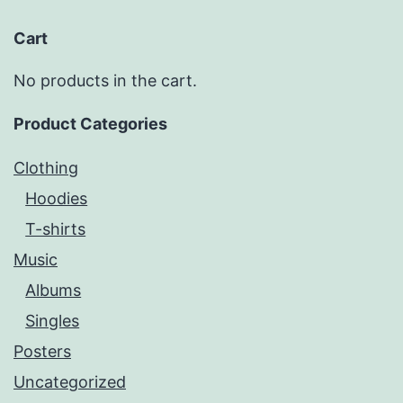
Cart
No products in the cart.
Product Categories
Clothing
Hoodies
T-shirts
Music
Albums
Singles
Posters
Uncategorized