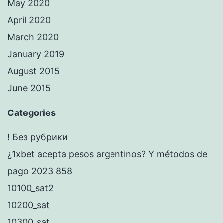
May 2020
April 2020
March 2020
January 2019
August 2015
June 2015
Categories
! Без рубрики
¿1xbet acepta pesos argentinos? Y métodos de
pago 2023 858
10100_sat2
10200_sat
10300_sat