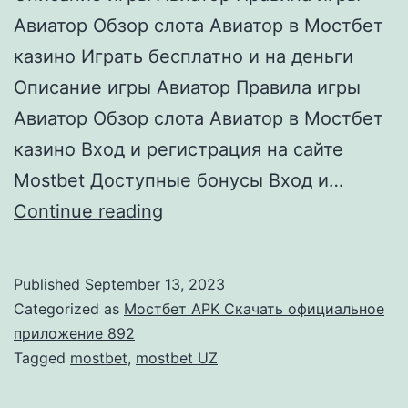
Авиатор Обзор слота Авиатор в Мостбет
казино Играть бесплатно и на деньги
Описание игры Авиатор Правила игры
Авиатор Обзор слота Авиатор в Мостбет
казино Вход и регистрация на сайте
Mostbet Доступные бонусы Вход и…
Авиатор
Continue reading
Мостбет
увеличение
Published
September 13, 2023
ставки
Categorized as
Мостбет APK Скачать официальное
х1000
приложение 892
Tagged
mostbet
,
mostbet UZ
в
игре