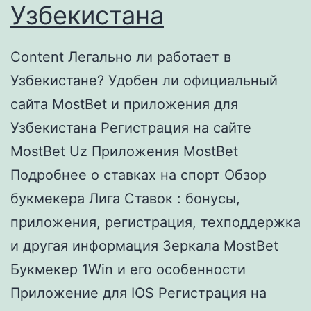
Узбекистана
Content Легально ли работает в
Узбекистане? Удобен ли официальный
сайта MostBet и приложения для
Узбекистана Регистрация на сайте
MostBet Uz Приложения MostBet
Подробнее о ставках на спорт Обзор
букмекера Лига Ставок : бонусы,
приложения, регистрация, техподдержка
и другая информация Зеркала MostBet
Букмекер 1Win и его особенности
Приложение для IOS Регистрация на