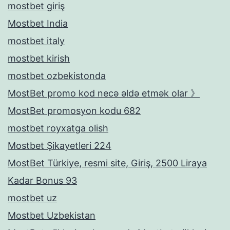
mostbet giriş
Mostbet India
mostbet italy
mostbet kirish
mostbet ozbekistonda
MostBet promo kod necə əldə etmək olar 》
MostBet promosyon kodu 682
mostbet royxatga olish
Mostbet Şikayetleri 224
MostBet Türkiye, resmi site, Giriş, 2500 Liraya
Kadar Bonus 93
mostbet uz
Mostbet Uzbekistan