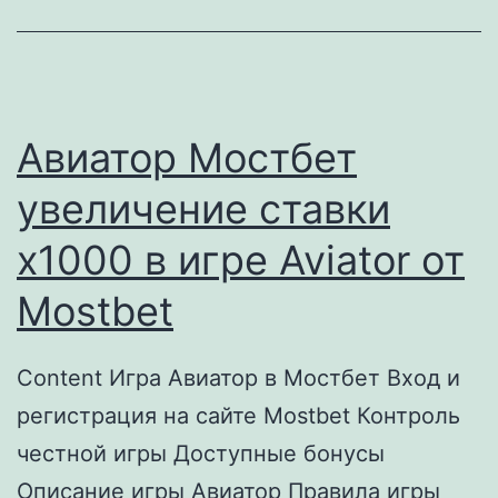
Авиатор Мостбет
увеличение ставки
х1000 в игре Aviator от
Mostbet
Content Игра Авиатор в Мостбет Вход и
регистрация на сайте Mostbet Контроль
честной игры Доступные бонусы
Описание игры Авиатор Правила игры