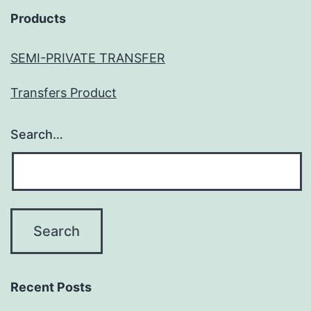
Products
SEMI-PRIVATE TRANSFER
Transfers Product
Search…
Recent Posts