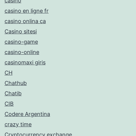
casino
casino en ligne fr
casino onlina ca
Casino sitesi
casino-game
casino-online
casinomaxi giris
CH
Chathub
Chatib
CIB
Codere Argentina
crazy time
Cryptocurrency exchange