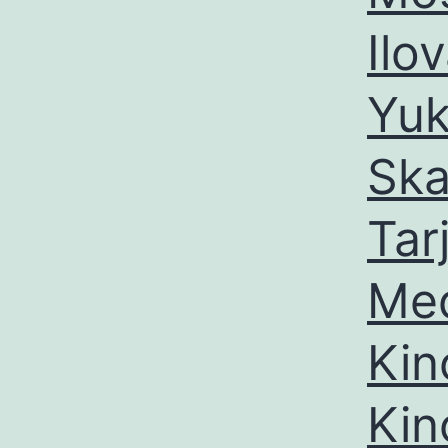
Ilo
Yuk
Sk
Tar
Med
Kin
Kin