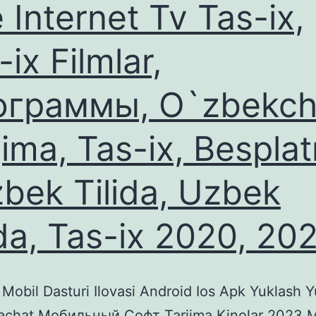
 Internet Tv Tas-ix,
-ix Filmlar,
ограммы, O`zbekc
jima, Tas-ix, Besplat
bek Tilida, Uzbek
ida, Tas-ix 2020, 202
Mobil Dasturi Ilovasi Android Ios Apk Yuklash Y
kachat Мобильный Софт Tarjima Kinolar 2023 