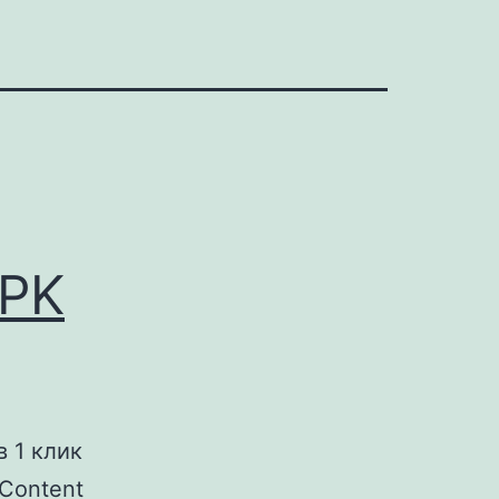
APK
 1 клик
Content