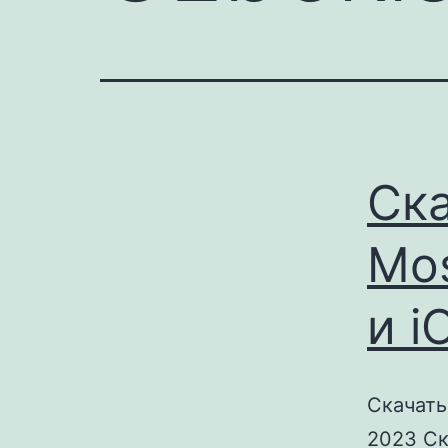
Ск
Mos
и i
Скачать
2023 Ск