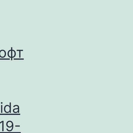
офт
ida
019-