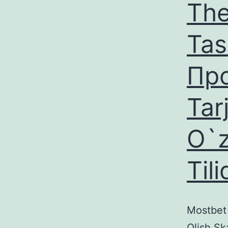
The
Tas
Пр
Tar
O`z
Til
Mostbet 
Olish S