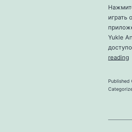
Нажмите
играть 
приложе
Yukle A
доступо
reading
Published
Categoriz
A
i