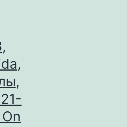
,
ida,
лы,
021-
, On