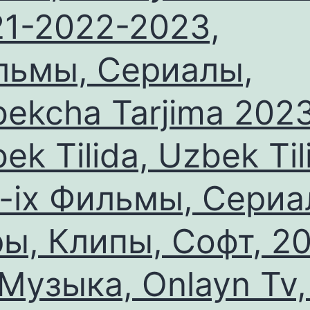
1-2022-2023,
льмы, Сериалы,
ekcha Tarjima 2023
ek Tilida, Uzbek Til
-ix Фильмы, Сериа
ы, Клипы, Софт, 2
, Музыка, Onlayn Tv