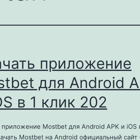
ачать приложение
tbet для Android 
OS в 1 клик 202
 приложение Mostbet для Android APK и iOS в
ачать Mostbet на Android официальный сайт 