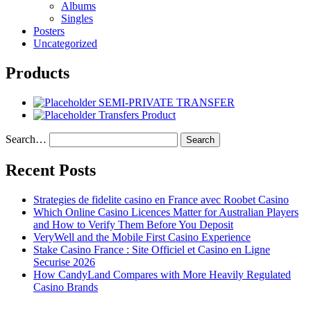
Albums
Singles
Posters
Uncategorized
Products
SEMI-PRIVATE TRANSFER
Transfers Product
Search…
Recent Posts
Strategies de fidelite casino en France avec Roobet Casino
Which Online Casino Licences Matter for Australian Players
and How to Verify Them Before You Deposit
VeryWell and the Mobile First Casino Experience
Stake Casino France : Site Officiel et Casino en Ligne
Securise 2026
How CandyLand Compares with More Heavily Regulated
Casino Brands