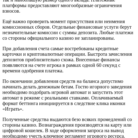
платформы предоставляют многообразные ограничения
взносов.
Ещё важно проверить момент присутствия или неимения
комиссионных сборов. Отдельные финансовые услуги берут
незначительные комиссии с суммы депозита. Любые платежи
со стороны официального казино не запланированы.
При добавления счета самые востребованы кредитные
карточки и криптовалютные операции. Быстрота зачисления
депозитов приблизительно схожа. Внесенные финансы
появляются на счете игрока в рамках одной 60 секунд с
времени одобрения платежа.
По окончании добавления средств на баланса допустимо
начинать делать денежным бетам. Гостю игорного заведения
необходимо подобрать игровой автомат и запустить этот
автомат в режиме с реальными ставками. Оплачиваемый
формат беттинга инициируется в следствие клика иконки
«Играть».
Полученные средства выдаются безо всяких промедлений со
стороны казино. Вознаграждения производятся на карту или
цифровой кошелек. В ходе оформления запроса на вывод
необходимо учесть ключевое регламент игрового ресурса.