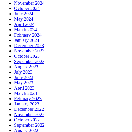
November 2024
October 2024
June 2024
May 2024
April 2024
March 2024
February 2024
January 2024
December 2023
November 2023
October 2023
September 2023
August 2023
July 2023
June 2023
May 2023
April 2023
March 2023
February 2023
January 2023
December 2022
November 2022
October 2022
September 2022
August 2022