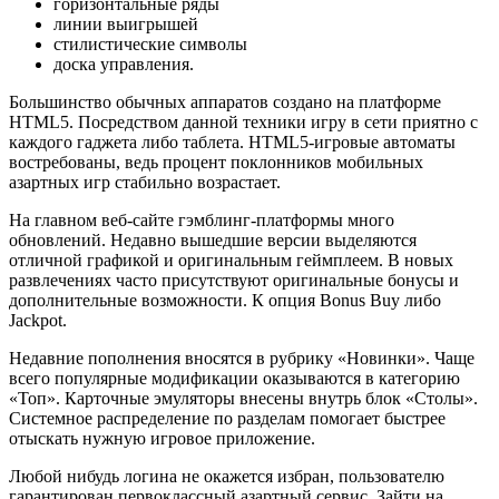
горизонтальные ряды
линии выигрышей
стилистические символы
доска управления.
Большинство обычных аппаратов создано на платформе
HTML5. Посредством данной техники игру в сети приятно с
каждого гаджета либо таблета. HTML5-игровые автоматы
востребованы, ведь процент поклонников мобильных
азартных игр стабильно возрастает.
На главном веб-сайте гэмблинг-платформы много
обновлений. Недавно вышедшие версии выделяются
отличной графикой и оригинальным геймплеем. В новых
развлечениях часто присутствуют оригинальные бонусы и
дополнительные возможности. К опция Bonus Buy либо
Jackpot.
Недавние пополнения вносятся в рубрику «Новинки». Чаще
всего популярные модификации оказываются в категорию
«Топ». Карточные эмуляторы внесены внутрь блок «Столы».
Системное распределение по разделам помогает быстрее
отыскать нужную игровое приложение.
Любой нибудь логина не окажется избран, пользователю
гарантирован первоклассный азартный сервис. Зайти на