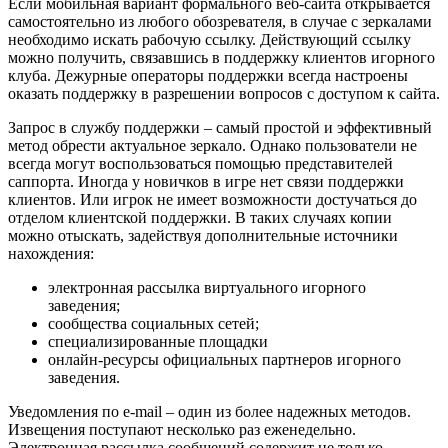
Если мобильная вариант формального веб-сайта открывается
самостоятельно из любого обозревателя, в случае с зеркалами
необходимо искать рабочую ссылку. Действующий ссылку
можно получить, связавшись в поддержку клиентов игорного
клуба. Дежурные операторы поддержки всегда настроены
оказать поддержку в разрешении вопросов с доступом к сайта.
Запрос в службу поддержки – самый простой и эффективный
метод обрести актуальное зеркало. Однако пользователи не
всегда могут воспользоваться помощью представителей
саппорта. Иногда у новичков в игре нет связи поддержки
клиентов. Или игрок не имеет возможности достучаться до
отделом клиентской поддержки. В таких случаях копии
можно отыскать, задействуя дополнительные источники
нахождения:
электронная рассылка виртуального игорного
заведения;
сообщества социальных сетей;
специализированные площадки
онлайн-ресурсы официальных партнеров игорного
заведения.
Уведомления по e-mail – один из более надежных методов.
Извещения поступают несколько раз еженедельно.
Электронная рассылка сообщений содержит не только