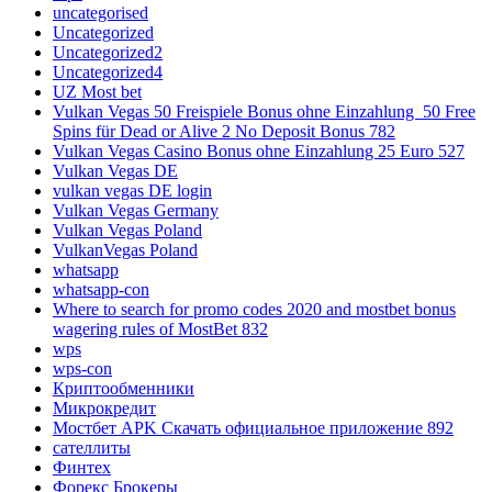
uncategorised
Uncategorized
Uncategorized2
Uncategorized4
UZ Most bet
Vulkan Vegas 50 Freispiele Bonus ohne Einzahlung ️ 50 Free
Spins für Dead or Alive 2 No Deposit Bonus 782
Vulkan Vegas Casino Bonus ohne Einzahlung 25 Euro 527
Vulkan Vegas DE
vulkan vegas DE login
Vulkan Vegas Germany
Vulkan Vegas Poland
VulkanVegas Poland
whatsapp
whatsapp-con
Where to search for promo codes 2020 and mostbet bonus
wagering rules of MostBet 832
wps
wps-con
Криптообменники
Микрокредит
Мостбет APK Скачать официальное приложение 892
сателлиты
Финтех
Форекс Брокеры