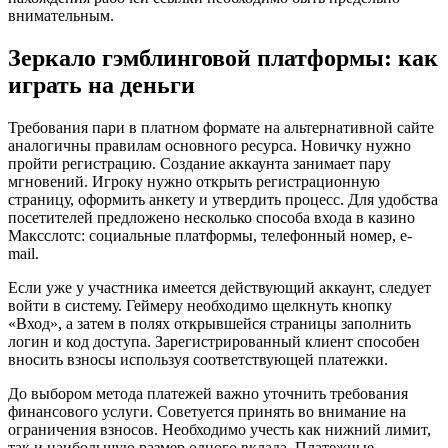
внимательным.
Зеркало гэмблинговой платформы: как
играть на деньги
Требования пари в платном формате на альтернативной сайте
аналогичны правилам основного ресурса. Новичку нужно
пройти регистрацию. Создание аккаунта занимает пару
мгновений. Игроку нужно открыть регистрационную
страницу, оформить анкету и утвердить процесс. Для удобства
посетителей предложено несколько способа входа в казино
Максслотс: социальные платформы, телефонный номер, e-
mail.
Если уже у участника имеется действующий аккаунт, следует
войти в систему. Геймеру необходимо щелкнуть кнопку
«Вход», а затем в полях открывшейся страницы заполнить
логин и код доступа. Зарегистрированный клиент способен
вносить взносы используя соответствующей платежки.
До выбором метода платежей важно уточнить требования
финансового услуги. Советуется принять во внимание на
ограничения взносов. Необходимо учесть как нижний лимит,
так и наибольшую размер одного вклада. Платежные