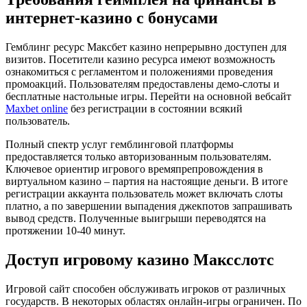
интернет-казино с бонусами
Гемблинг ресурс Максбет казино непрерывно доступен для
визитов. Посетители казино ресурса имеют возможность
ознакомиться с регламентом и положениями проведения
промоакций. Пользователям предоставлены демо-слоты и
бесплатные настольные игры. Перейти на основной вебсайт
Maxbet online
без регистрации в состоянии всякий
пользователь.
Полный спектр услуг гемблинговой платформы
предоставляется только авторизованным пользователям.
Ключевое ориентир игрового времяпрепровождения в
виртуальном казино – партия на настоящие деньги. В итоге
регистрации аккаунта пользователь может включать слоты
платно, а по завершении выпадения джекпотов запрашивать
вывод средств. Полученные выигрыши переводятся на
протяжении 10-40 минут.
Доступ игровому казино Максслотс
Игровой сайт способен обслуживать игроков от различных
государств. В некоторых областях онлайн-игры ограничен. По