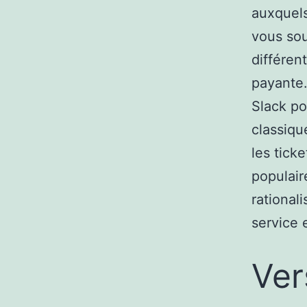
auxquels
vous sou
différen
payante. 
Slack po
classiqu
les ticke
populair
rational
service 
Ver