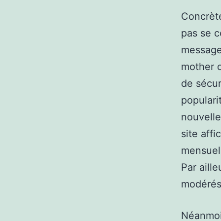
Concrète
pas se c
message 
mother o
de sécur
populari
nouvelle
site aff
mensuell
Par aill
modérés 
Néanmoin