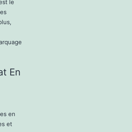
est le
les
plus,
marquage
at En
ses en
es et