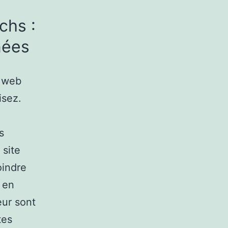
chs :
nées
e web
isez.
s
 site
oindre
 en
eur sont
tes