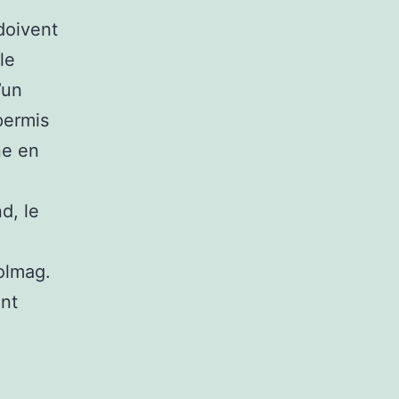
doivent
le
’un
permis
ne en
d, le
oolmag.
ont