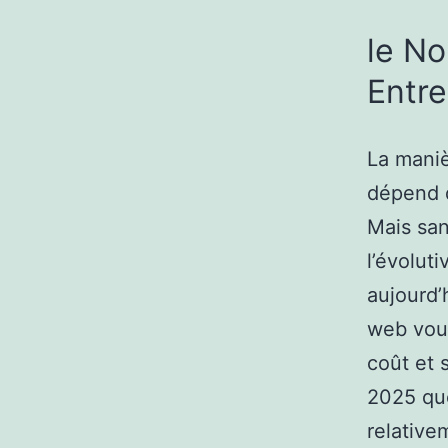
le No
Entre
La maniè
dépend d
Mais san
l’évoluti
aujourd’
web vous
coût et 
2025 que
relative