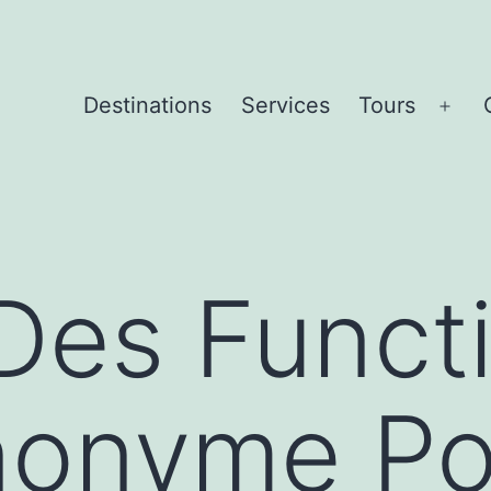
Destinations
Services
Tours
Ope
men
Des Funct
nonyme Po