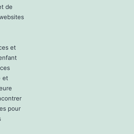
et de
 websites
ces et
enfant
 ces
 et
leure
ncontrer
ses pour
s