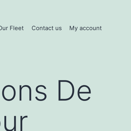
Our Fleet
Contact us
My account
n
u
ions De
ur