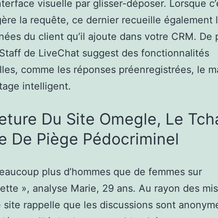
nterface visuelle par glisser-déposer. Lorsque c’
gère la requête, ce dernier recueille également 
ées du client qu’il ajoute dans votre CRM. De 
n Staff de LiveChat suggest des fonctionnalités
lles, comme les réponses préenregistrées, le 
tage intelligent.
ture Du Site Omegle, Le Tch
e De Piège Pédocriminel
 beaucoup plus d’hommes que de femmes sur
ette », analyse Marie, 29 ans. Au rayon des mi
e site rappelle que les discussions sont anonym