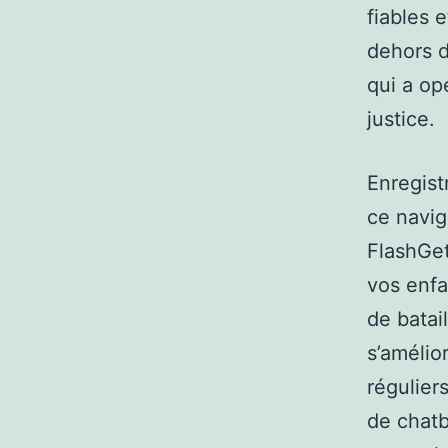
fiables
dehors 
qui a op
justice.
Enregis
ce navig
FlashGet
vos enfa
de batai
s’amélio
réguliers
de chatb