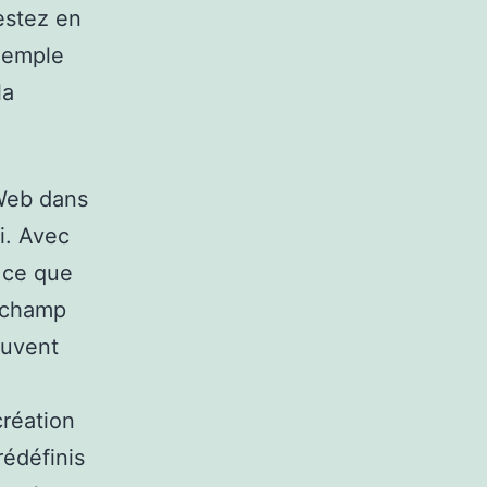
estez en
xemple
la
Web dans
i. Avec
 ce que
n champ
euvent
création
édéfinis