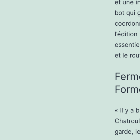
et une i
bot qui 
coordonn
l’éditio
essentie
et le rou
Ferme
Form
« Il y a
Chatroul
garde, l