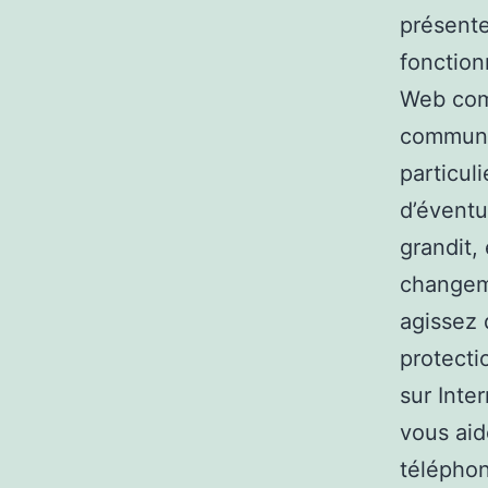
présente
fonction
Web com
communic
particul
d’éventu
grandit,
changeme
agissez 
protecti
sur Inte
vous aid
téléphon