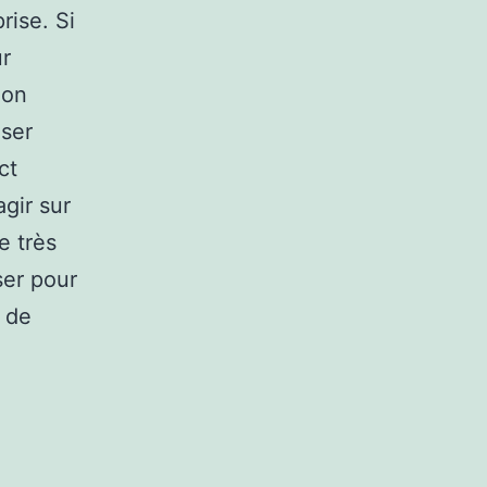
rise. Si
ur
ion
iser
ct
gir sur
e très
ser pour
 de