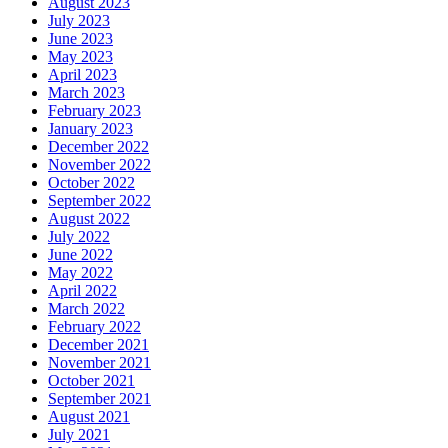
August 2023
July 2023
June 2023
May 2023
April 2023
March 2023
February 2023
January 2023
December 2022
November 2022
October 2022
September 2022
August 2022
July 2022
June 2022
May 2022
April 2022
March 2022
February 2022
December 2021
November 2021
October 2021
September 2021
August 2021
July 2021