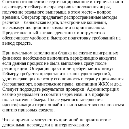
Согласно отношении с сертифицированное интернет-казино
гарантирует геймерам справедливые положения игры,
получение реального выигрыша в этом месте – вопрос
времени. Оператор предлагает распространенные методы
расчетов – банковская карта, электронные кошельки,
телекоммуникационные компании и криптовалюта.
Предоставленный каталог денежных инструментов
обеспечивает удобное и быстрое подготовку требований на
вывод средств.
При начальном заполнении бланка на снятие выигранных
финансов необходимо выполнить верификацию аккаунта,
если данная процесс не была выполнена сразу после
регистрации. Операция прост и не требует много минут.
Геймеру требуется предоставить сканы удостоверений,
удостоверяющих персону его личность и страну проживания
(загранпаспорт, водительские права, квитанции ЖКХ и др.).
Следует подождать результатов проверки. Администрация
казино уведомляет о событии через email и в профиле
пользователя геймера. После удачного завершения
идентификации игрок онлайн казино может воспользоваться
снятию призовых средств.
Что за причины могут стать причиной неприятности с
денежными переводами в интернет-казино: