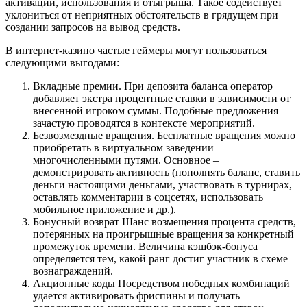
активации, использования и отыгрыша. Такое содействует
уклониться от неприятных обстоятельств в грядущем при
создании запросов на вывод средств.
В интернет-казино частые геймеры могут пользоваться
следующими выгодами:
Вкладные премии. При депозита баланса оператор
добавляет экстра процентные ставки в зависимости от
внесенной игроком суммы. Подобные предложения
зачастую проводятся в контексте мероприятий.
Безвозмездные вращения. Бесплатные вращения можно
приобретать в виртуальном заведении
многочисленными путями. Основное –
демонстрировать активность (пополнять баланс, ставить
деньги настоящими деньгами, участвовать в турнирах,
оставлять комментарии в соцсетях, использовать
мобильное приложение и др.).
Бонусный возврат Шанс возмещения процента средств,
потерянных на проигрышные вращения за конкретный
промежуток времени. Величина кэшбэк-бонуса
определяется тем, какой ранг достиг участник в схеме
вознаграждений.
Акционные коды Посредством победных комбинаций
удается активировать фриспины и получать