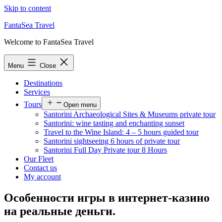
Skip to content
FantaSea Travel
Welcome to FantaSea Travel
Menu
Close
Destinations
Services
Tours
Open menu
Santorini Archaeological Sites & Museums private tour
Santorini: wine tasting and enchanting sunset
Travel to the Wine Island: 4 – 5 hours guided tour
Santorini sightseeing 6 hours of private tour
Santorini Full Day Private tour 8 Hours
Our Fleet
Contact us
My account
Особенности игры в интернет-казино
на реальные деньги.