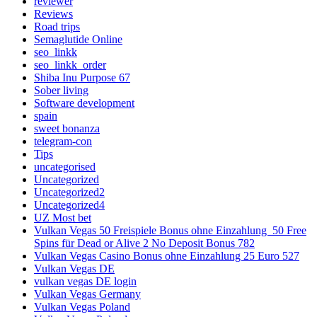
reviewer
Reviews
Road trips
Semaglutide Online
seo_linkk
seo_linkk_order
Shiba Inu Purpose 67
Sober living
Software development
spain
sweet bonanza
telegram-con
Tips
uncategorised
Uncategorized
Uncategorized2
Uncategorized4
UZ Most bet
Vulkan Vegas 50 Freispiele Bonus ohne Einzahlung ️ 50 Free
Spins für Dead or Alive 2 No Deposit Bonus 782
Vulkan Vegas Casino Bonus ohne Einzahlung 25 Euro 527
Vulkan Vegas DE
vulkan vegas DE login
Vulkan Vegas Germany
Vulkan Vegas Poland