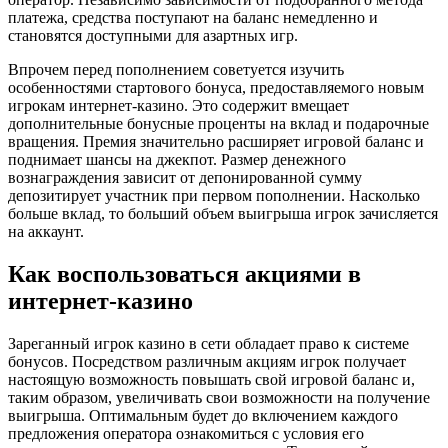
платежа, средства поступают на баланс немедленно и
становятся доступными для азартных игр.
Впрочем перед пополнением советуется изучить
особенностями стартового бонуса, предоставляемого новым
игрокам интернет-казино. Это содержит вмещает
дополнительные бонусные проценты на вклад и подарочные
вращения. Премия значительно расширяет игровой баланс и
поднимает шансы на джекпот. Размер денежного
вознаграждения зависит от депонированной сумму
депозитирует участник при первом пополнении. Насколько
больше вклад, то больший объем выигрыша игрок зачисляется
на аккаунт.
Как воспользоваться акциями в
интернет-казино
Зареганный игрок казино в сети обладает право к системе
бонусов. Посредством различным акциям игрок получает
настоящую возможность повышать свой игровой баланс и,
таким образом, увеличивать свои возможности на получение
выигрыша. Оптимальным будет до включением каждого
предложения оператора ознакомиться с условия его