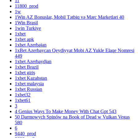
11
11800_prod
1w
1Win AZ Bonuslar, Mobil Tətbiq və Mərc Marketləri 40
1Win Brasil
1win Turkiye
1xbet
1xbet apk
1xbet Azerbajan
1xBet Azerbaycan Qeydiyyat Mobi AZ Yukle Elaqe Nomresi
449
1xbet Azerbaydjan
1xbet Brazil
1xbet giriş
1xbet Kazahstan
1xbet malaysia
1xbet Russian
1xbet32
1xbet61
3
4 Genius Ways To Make Money With Chat Gpt 543
50 Darmowych Spinów na Book of Dead w Vulkan Vegas
580
6
9440_prod