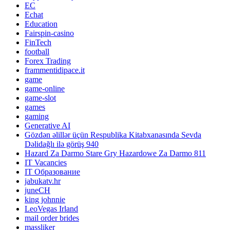
EC
Echat
Education
Fairspin-casino
FinTech
football
Forex Trading
frammentidipace.it
game
game-online
game-slot
games
gaming
Generative AI
Gözdən əlillər üçün Respublika Kitabxanasında Sevda
Dəlidağlı ilə görüş 940
Hazard Za Darmo Stare Gry Hazardowe Za Darmo 811
IT Vacancies
IT Образование
jabukatv.hr
juneCH
king johnnie
LeoVegas Irland
mail order brides
massliker