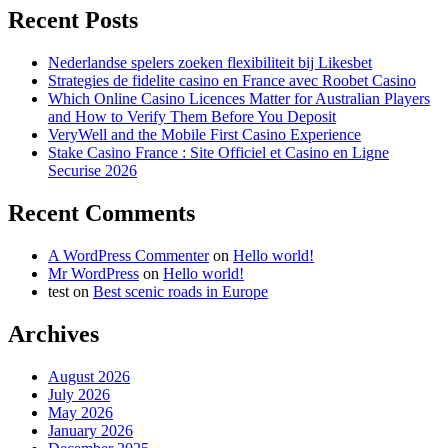
Recent Posts
Nederlandse spelers zoeken flexibiliteit bij Likesbet
Strategies de fidelite casino en France avec Roobet Casino
Which Online Casino Licences Matter for Australian Players
and How to Verify Them Before You Deposit
VeryWell and the Mobile First Casino Experience
Stake Casino France : Site Officiel et Casino en Ligne
Securise 2026
Recent Comments
A WordPress Commenter
on
Hello world!
Mr WordPress
on
Hello world!
test
on
Best scenic roads in Europe
Archives
August 2026
July 2026
May 2026
January 2026