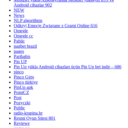
Android cihazlar 902
NEW
News
NLP algorithms
Odkryj Emocje Związane z Grami Online 616
Omegle
Omegle cc
Pablic
pagbet brazil
pages
Paribahis
Pin UP
Pin Up yüklə Android cihazları üçün Pin Up bet indir – 686
pinco
Pinco Giriş
Pinco türkiye
PinUp apk
PointCZ
Post
Pozyczki
Public
radio-krapina.hr
Resmi Oyun Sitesi 801
Reviewe