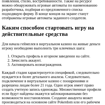
появления, стилю, востребованности. Также на ресурсе
можно обнаруживать игровые автоматы по наименованию
разработчика, подбирая из предложенного списка
подходящую фирму. В конце концов на экране станут
отображены игровые автоматы заданного создателя.
Каким способом стартовать игру на
действительные средства
Для начала геймплея в виртуальном казино на живые деньги
игроку необходимо выполнить три ключевых шага:
Открыть профиль в игорном заведении на сайте.
Зачислить аккаунт.
Активировать вознаграждения.
Каждый стадия характеризуется спецификой, следовательно
нуждается в более детального анализа. Следовательно,
подключение в виртуальное казино с поощрениями и
разрешена лицам более 21 года. Один игрок имеет право
создать учетную запись единожды. Множественные профили
если будут найдены окажутся заблокированными без
возможности восстановления. Создание аккаунта может
производиться на основном сайте Pokerdom или его рабочем