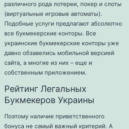
различного рода лотереи, покер и слоты
(виртуальные игровые автоматы).
Подобные услуги предлагают абсолютно
все букмекерские конторы. Все
украинские букмекерские конторы уже
давно обзавелись мобильной версией
сайта, а многие из них – еще и
собственным приложением.
Рейтинг Легальных
Букмекеров Украины
Поэтому наличие приветственного
бонуса не самый важный критерий. А