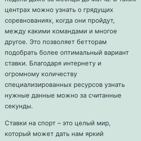
центрах можно узнать о грядущих
соревнованиях, когда они пройдут,
между какими командами и многое
другое. Это позволяет бетторам
подобрать более оптимальный вариант
ставки. Благодаря интернету и
огромному количеству
специализированных ресурсов узнать
нужные данные можно за считанные
секунды.
Ставки на спорт – это целый мир,
который может дать нам яркий