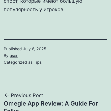
спорт, которые имеют большую
популярность у игроков.
Published
July 6, 2025
By
user
Categorized as
Tips
Post
Previous Post
Omegle App Review: A Guide For
navigation