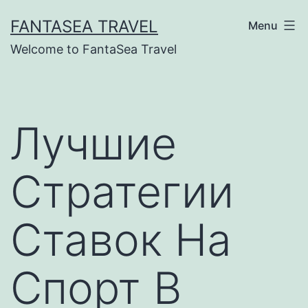
Skip
FANTASEA TRAVEL
Menu
to
Welcome to FantaSea Travel
content
Лучшие
Стратегии
Ставок На
Спорт В