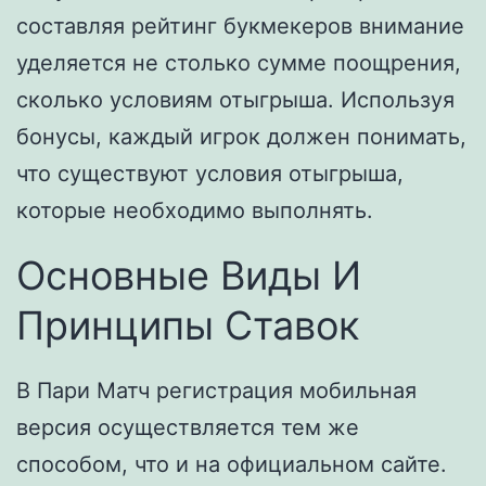
составляя рейтинг букмекеров внимание
уделяется не столько сумме поощрения,
сколько условиям отыгрыша. Используя
бонусы, каждый игрок должен понимать,
что существуют условия отыгрыша,
которые необходимо выполнять.
Основные Виды И
Принципы Ставок
В Пари Матч регистрация мобильная
версия осуществляется тем же
способом, что и на официальном сайте.