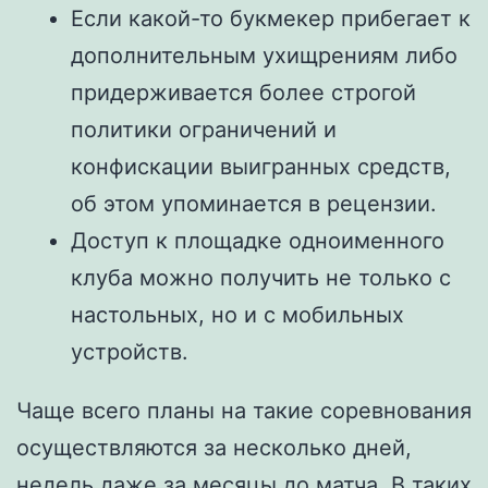
Если какой-то букмекер прибегает к
дополнительным ухищрениям либо
придерживается более строгой
политики ограничений и
конфискации выигранных средств,
об этом упоминается в рецензии.
Доступ к площадке одноименного
клуба можно получить не только с
настольных, но и с мобильных
устройств.
Чаще всего планы на такие соревнования
осуществляются за несколько дней,
недель даже за месяцы до матча. В таких