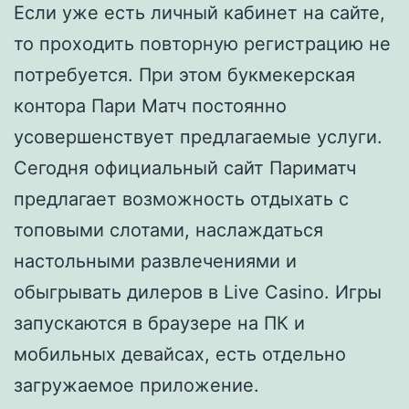
Если уже есть личный кабинет на сайте,
то проходить повторную регистрацию не
потребуется. При этом букмекерская
контора Пари Матч постоянно
усовершенствует предлагаемые услуги.
Сегодня официальный сайт Париматч
предлагает возможность отдыхать с
топовыми слотами, наслаждаться
настольными развлечениями и
обыгрывать дилеров в Live Casino. Игры
запускаются в браузере на ПК и
мобильных девайсах, есть отдельно
загружаемое приложение.