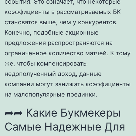
события. Это означает, что некоторые
коэффициенты в рассматриваемых БК
становятся выше, чем у конкурентов.
Конечно, подобные акционные
предложения распространяются на
ограниченное количество матчей. К тому
же, чтобы компенсировать
недополученный доход, данные
компании могут занижать коэффициенты
на малопопулярные поединки.
➦➦ Какие Букмекеры
Самые Надежные Для