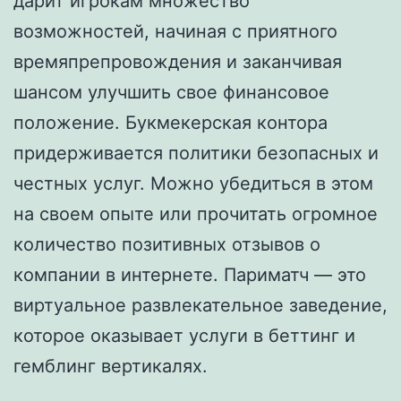
дарит игрокам множество
возможностей, начиная с приятного
времяпрепровождения и заканчивая
шансом улучшить свое финансовое
положение. Букмекерская контора
придерживается политики безопасных и
честных услуг. Можно убедиться в этом
на своем опыте или прочитать огромное
количество позитивных отзывов о
компании в интернете. Париматч — это
виртуальное развлекательное заведение,
которое оказывает услуги в беттинг и
гемблинг вертикалях.