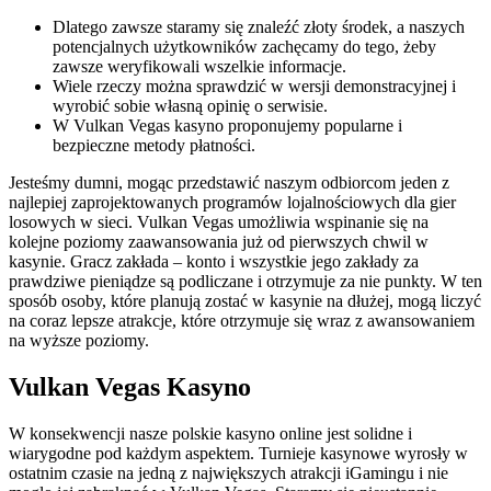
Dlatego zawsze staramy się znaleźć złoty środek, a naszych
potencjalnych użytkowników zachęcamy do tego, żeby
zawsze weryfikowali wszelkie informacje.
Wiele rzeczy można sprawdzić w wersji demonstracyjnej i
wyrobić sobie własną opinię o serwisie.
W Vulkan Vegas kasyno proponujemy popularne i
bezpieczne metody płatności.
Jesteśmy dumni, mogąc przedstawić naszym odbiorcom jeden z
najlepiej zaprojektowanych programów lojalnościowych dla gier
losowych w sieci. Vulkan Vegas umożliwia wspinanie się na
kolejne poziomy zaawansowania już od pierwszych chwil w
kasynie. Gracz zakłada – konto i wszystkie jego zakłady za
prawdziwe pieniądze są podliczane i otrzymuje za nie punkty. W ten
sposób osoby, które planują zostać w kasynie na dłużej, mogą liczyć
na coraz lepsze atrakcje, które otrzymuje się wraz z awansowaniem
na wyższe poziomy.
Vulkan Vegas Kasyno
W konsekwencji nasze polskie kasyno online jest solidne i
wiarygodne pod każdym aspektem. Turnieje kasynowe wyrosły w
ostatnim czasie na jedną z największych atrakcji iGamingu i nie