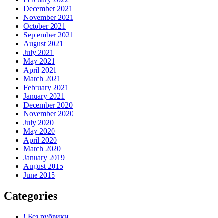
December 2021
November 2021
October 2021
September 2021
August 2021
July 2021
May 2021
April 2021
March 2021
February 2021
January 2021
December 2020
November 2020
July 2020
May 2020
April 2020
March 2020
January 2019
August 2015
June 2015
Categories
! Без рубрики