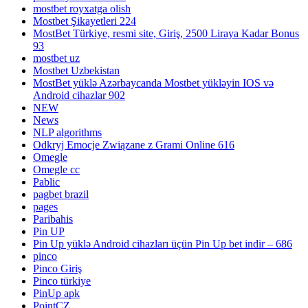
mostbet royxatga olish
Mostbet Şikayetleri 224
MostBet Türkiye, resmi site, Giriş, 2500 Liraya Kadar Bonus
93
mostbet uz
Mostbet Uzbekistan
MostBet yüklə Azərbaycanda Mostbet yükləyin IOS və
Android cihazlar 902
NEW
News
NLP algorithms
Odkryj Emocje Związane z Grami Online 616
Omegle
Omegle cc
Pablic
pagbet brazil
pages
Paribahis
Pin UP
Pin Up yüklə Android cihazları üçün Pin Up bet indir – 686
pinco
Pinco Giriş
Pinco türkiye
PinUp apk
PointCZ