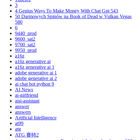
3
4 Genius Ways To Make Money With Chat Gpt 543
50 Darmowych Spinów na Book of Dead w Vulkan Vegas
580
6
9440_prod
9600_sat2
9700_sat2
9950_prod
a16z
a16z generative ai
a16z generative ai 1
adobe generative ai 1
adobe generative ai 2
ai chat bot python 9
AI News
ai-girlfriend
aisi-assistant
answer
answers
Artificial Intelligence
at99
atg
ATG 賽特2