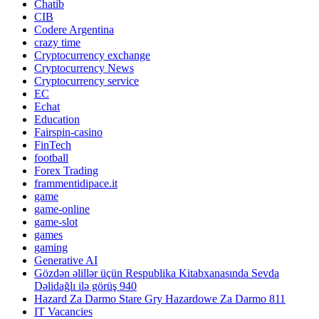
Chatib
CIB
Codere Argentina
crazy time
Cryptocurrency exchange
Cryptocurrency News
Cryptocurrency service
EC
Echat
Education
Fairspin-casino
FinTech
football
Forex Trading
frammentidipace.it
game
game-online
game-slot
games
gaming
Generative AI
Gözdən əlillər üçün Respublika Kitabxanasında Sevda
Dəlidağlı ilə görüş 940
Hazard Za Darmo Stare Gry Hazardowe Za Darmo 811
IT Vacancies