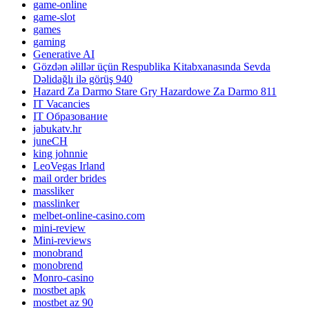
game-online
game-slot
games
gaming
Generative AI
Gözdən əlillər üçün Respublika Kitabxanasında Sevda
Dəlidağlı ilə görüş 940
Hazard Za Darmo Stare Gry Hazardowe Za Darmo 811
IT Vacancies
IT Образование
jabukatv.hr
juneCH
king johnnie
LeoVegas Irland
mail order brides
massliker
masslinker
melbet-online-casino.com
mini-review
Mini-reviews
monobrand
monobrend
Monro-casino
mostbet apk
mostbet az 90