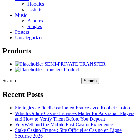
Hoodies
T-shirts
Music
Albums
Singles
Posters
Uncategorized
Products
SEMI-PRIVATE TRANSFER
Transfers Product
Search…
Recent Posts
Strategies de fidelite casino en France avec Roobet Casino
Which Online Casino Licences Matter for Australian Players
and How to Verify Them Before You Deposit
VeryWell and the Mobile First Casino Experience
Stake Casino France : Site Officiel et Casino en Ligne
Securise 2026