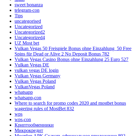
sweet bonanza
telegram-con
Tips
uncategorised
Uncategorized
Uncategorized2
Uncategorized4
UZ Most bet
Vulkan Vegas 50 Freispiele Bonus ohne Einzahlung ️ 50 Free
Spins für Dead or Alive 2 No Deposit Bonus 782
Vulkan Vegas Casino Bonus ohne Einzahlung 25 Euro 527
Vulkan Vegas DE
vulkan vegas DE login
Vulkan Vegas Germany
Vulkan Vegas Poland
VulkanVegas Poland
whatsapp
whatsapp-con
Where to search for promo codes 2020 and mostbet bonus
wagering rules of MostBet 832
wps
wps-con
Криптообменники
Микрокредит
Мостбет APK Скачать официальное приложение 892