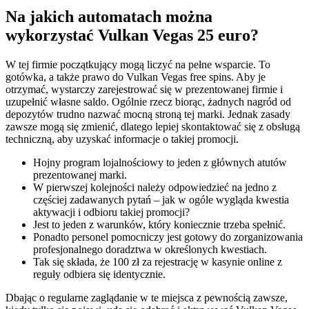
Na jakich automatach można
wykorzystać Vulkan Vegas 25 euro?
W tej firmie początkujący mogą liczyć na pełne wsparcie. To
gotówka, a także prawo do Vulkan Vegas free spins. Aby je
otrzymać, wystarczy zarejestrować się w prezentowanej firmie i
uzupełnić własne saldo. Ogólnie rzecz biorąc, żadnych nagród od
depozytów trudno nazwać mocną stroną tej marki. Jednak zasady
zawsze mogą się zmienić, dlatego lepiej skontaktować się z obsługą
techniczną, aby uzyskać informacje o takiej promocji.
Hojny program lojalnościowy to jeden z głównych atutów
prezentowanej marki.
W pierwszej kolejności należy odpowiedzieć na jedno z
częściej zadawanych pytań – jak w ogóle wygląda kwestia
aktywacji i odbioru takiej promocji?
Jest to jeden z warunków, który koniecznie trzeba spełnić.
Ponadto personel pomocniczy jest gotowy do zorganizowania
profesjonalnego doradztwa w określonych kwestiach.
Tak się składa, że 100 zł za rejestrację w kasynie online z
reguły odbiera się identycznie.
Dbając o regularne zaglądanie w te miejsca z pewnością zawsze,