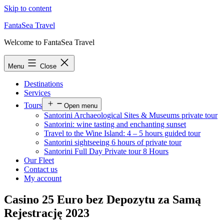
Skip to content
FantaSea Travel
Welcome to FantaSea Travel
Menu
Close
Destinations
Services
Tours
Open menu
Santorini Archaeological Sites & Museums private tour
Santorini: wine tasting and enchanting sunset
Travel to the Wine Island: 4 – 5 hours guided tour
Santorini sightseeing 6 hours of private tour
Santorini Full Day Private tour 8 Hours
Our Fleet
Contact us
My account
Casino 25 Euro bez Depozytu za Samą
Rejestrację 2023