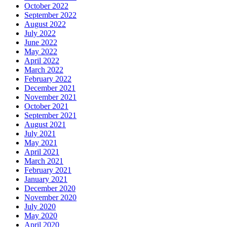
October 2022
September 2022
August 2022
July 2022
June 2022
May 2022
April 2022
March 2022
February 2022
December 2021
November 2021
October 2021
September 2021
August 2021
July 2021
May 2021
April 2021
March 2021
February 2021
January 2021
December 2020
November 2020
July 2020
May 2020
April 2020