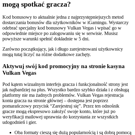
mogą spotkać gracza?
Kod bonusowy to aktualnie jedna z najprzystępniejszych metod
dostarczania bonusów dla użytkowników w iGamingu. Wystarczy
odebrać specjalny kod bonusowy Vulkan Vegas i wpisać go w
odpowiednie miejsce po zalogowaniu się w serwisie. Musisz
powyższe warunki spełnić dokładnie w 5 dni.
Zarówno początkujący, jak i długo zarejestrowani użytkownicy
mogą tutaj liczyć na różne dodatkowe zachęty.
Aktywuj swój kod promocyjny na stronie kasyna
Vulkan Vegas
Pod kątem wizualnym interfejs gracza i funkcjonalność strony jest
jak najbardziej na plus. Wszystko bardzo szybko działa i z obsługą
platformy nie ma żadnych problemów. Vulkan Vegas rejestracja
konta gracza na stronie głównej – dostępna jest poprzez
pomarańczowy przycisk “Zarejestruj się”. Przez ten odnośnik
gracze mogą ekspresowo założyć swoje konto, które już po
weryfikacji mailowej uprawnia do korzystania ze wszystkich
udogodnień i gier.
Oba formaty cieszą się dużą popularnością i są dobrą pomocą