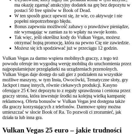
ma okazję zgarnąć atrakcyjny dodatek na grę bez depozytu w
postaci 50 free spinów w Book of Dead.
W ten sposób gracz upewni się, że wie, co aktywuje i nie
popełni niepotrzebnego błędu.
Bonus zapewnia możliwość zabawy o prawdziwe pieniądze,
nie wymagając w zamian za to wpłaty na swoje konto.
Tak więc, jeśli określisz kody do Vulkan Vegas, możesz
otrzymać hojną promocję, która na pewno Cię nie zawiedzie.
Możesz się ich spodziewać już w przeciągu 12 godzin.
Vulkan Vegas za darmo wspiera mobilnych graczy, z tego też
powodu oferuje im wygodną wersję mobilną do uruchomienia przez
najpopularniejsze przeglądarki na urządzeniach przenośnych.
Vulkan Vegas daje dostęp do sali gier z podziałem na wszystkie
możliwe maszyny, w tym Insta, Owocówki, Tematyczne sloty, gry
Jackpot i masę innych, równie ciekawych produkcji. Kasyno
oferujące 25 € bez depozytu to z reguły sprawdzona i ceniona przez
graczy strona, która inwestuje środki na kolejną wielką kampanię
reklamową. Oferta bonusów w Vulkan Vegas jest dostępna także
dla graczy korzystających z telefonów. Darmowe spiny można
umieszczać w slocie Book of Ra. To pozwoli ci zrozumieć, jak
działa ta lub inna gra.
Vulkan Vegas 25 euro – jakie trudności