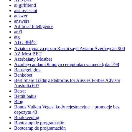
ai-girlfriend
aisi-assistant
answer
answers
Artificial Intelligence
at99
atg
ATG 賽特2
Aviator oyna və qazan Rəsmi sayti Aviator Azerbaycan 900
AZ Most BET
Azerbajany Mostbet
Azərbaycandan Olimpiya çempionları və medalçılar 798
Bahsegel giris
Bankobet
Best Share Trading Platforms for Aussies Forbes Advisor
Australia 697
Betsat
Bettilt bahis
Blog
Bonus Vulkan Vegas: kody rejestracyjne + promocje bez
depozytu 43
Bookkeeping
Bootcamp de programação
Bootcamp de programación