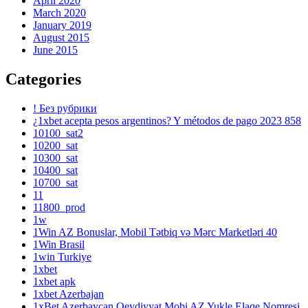
April 2020
March 2020
January 2019
August 2015
June 2015
Categories
! Без рубрики
¿1xbet acepta pesos argentinos? Y métodos de pago 2023 858
10100_sat2
10200_sat
10300_sat
10400_sat
10700_sat
11
11800_prod
1w
1Win AZ Bonuslar, Mobil Tətbiq və Mərc Marketləri 40
1Win Brasil
1win Turkiye
1xbet
1xbet apk
1xbet Azerbajan
1xBet Azerbaycan Qeydiyyat Mobi AZ Yukle Elaqe Nomresi