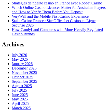
Strategies de fidelite casino en France avec Roobet Casino
Which Online Casino Licences Matter for Australian Players
and How to Verify Them Before You Deposit
VeryWell and the Mobile First Casino Experience
Stake Casino France : Site Officiel et Casino en Ligne
Securise 2026
How CandyLand Compares with More Heavily Regulated
Casino Brands
Archives
July 2026
May 2026
January 2026
December 2025
November 2025
October 2025
September 2025
August 2025
July 2025
June 2025
May 2025
April 2025
March 2025