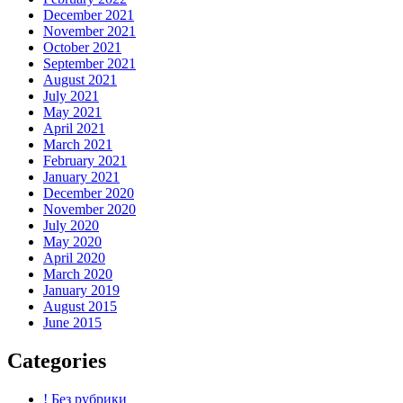
December 2021
November 2021
October 2021
September 2021
August 2021
July 2021
May 2021
April 2021
March 2021
February 2021
January 2021
December 2020
November 2020
July 2020
May 2020
April 2020
March 2020
January 2019
August 2015
June 2015
Categories
! Без рубрики