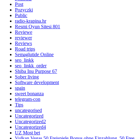
Post
Pozyczki
Public
radio-krapina.hr
Resmi Oyun Sitesi 801
Reviewe
reviewer
Reviews
Road trips
Semaglutide Online
seo_linkk
seo_linkk_order
Shiba Inu Purpose 67
Sober living
Software development
spain
sweet bonanza
telegram-con
Tips
uncategorised
Uncategorized
Uncategorized2
Uncategorized4
UZ Most bet
Vulkan Vegas 50 Freispiele Bonus ohne Einzahlung ️ 50 Free