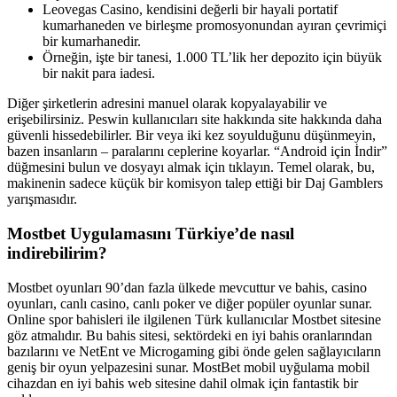
Leovegas Casino, kendisini değerli bir hayali portatif
kumarhaneden ve birleşme promosyonundan ayıran çevrimiçi
bir kumarhanedir.
Örneğin, işte bir tanesi, 1.000 TL’lik her depozito için büyük
bir nakit para iadesi.
Diğer şirketlerin adresini manuel olarak kopyalayabilir ve
erişebilirsiniz. Peswin kullanıcıları site hakkında site hakkında daha
güvenli hissedebilirler. Bir veya iki kez soyulduğunu düşünmeyin,
bazen insanların – paralarını ceplerine koyarlar. “Android için İndir”
düğmesini bulun ve dosyayı almak için tıklayın. Temel olarak, bu,
makinenin sadece küçük bir komisyon talep ettiği bir Daj Gamblers
yarışmasıdır.
Mostbet Uygulamasını Türkiye’de nasıl
indirebilirim?
Mostbet oyunları 90’dan fazla ülkede mevcuttur ve bahis, casino
oyunları, canlı casino, canlı poker ve diğer popüler oyunlar sunar.
Online spor bahisleri ile ilgilenen Türk kullanıcılar Mostbet sitesine
göz atmalıdır. Bu bahis sitesi, sektördeki en iyi bahis oranlarından
bazılarını ve NetEnt ve Microgaming gibi önde gelen sağlayıcıların
geniş bir oyun yelpazesini sunar. MostBet mobil uyğulama mobil
cihazdan en iyi bahis web sitesine dahil olmak için fantastik bir