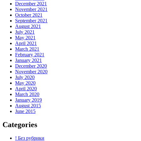
December 2021
November 2021
October 2021
September 2021
August 2021
July 2021
May 2021
April 2021
March 2021
February 2021
January 2021
December 2020
November 2020
July 2020
May 2020
April 2020
March 2020
January 2019
August 2015
June 2015
Categories
! Без рубрики