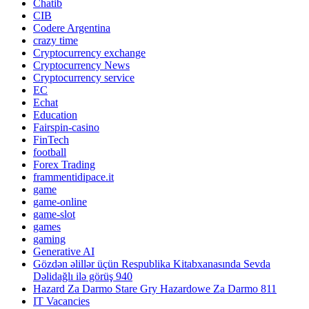
Chatib
CIB
Codere Argentina
crazy time
Cryptocurrency exchange
Cryptocurrency News
Cryptocurrency service
EC
Echat
Education
Fairspin-casino
FinTech
football
Forex Trading
frammentidipace.it
game
game-online
game-slot
games
gaming
Generative AI
Gözdən əlillər üçün Respublika Kitabxanasında Sevda
Dəlidağlı ilə görüş 940
Hazard Za Darmo Stare Gry Hazardowe Za Darmo 811
IT Vacancies