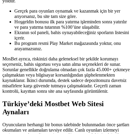
yoldur.
Gerçek para oyunları oynamak ve kazanmak için bir yer
arıyorsanız, bu site tam size göre.
Hoşgeldin bonusu ilk para yatırma işleminden sonra yatırılır
ve para yatırma tutarının %100’üne ulaşabilir.
Ekranın sol paneli, bahis oynayabileceğiniz sporların listesini
içerir.
Bu program resmi Play Market mağazasında yoktur, onu
arayamazsınız.
MosBet ayrıca, riskinizi daha geleneksel bir şekilde korumayı
seçerseniz, bahis sigortası veya satın alma seçenekleri de sunar.
Sorunlar genellikle doğrulama olmadan çok fazla 45.000+ çekmeye
çalışmaktan veya bilgisayar korsanlığından şüphelenmekten
kaynaklanır. İkinci durumda, destek sadece depozitonuzu davetsiz
misafirlere karşı güvende tutmaya çalışmaktadır. Geçerli zaman
kontrolü, kayıttan sonra site ana sayfasında görüntülenir.
Türkiye’deki Mostbet Web Sitesi
Aynaları
Oyuncuların herhangi bir bonus talebinde bulunmadan önce şartları
okumaları ve anlamaları tavsiye edilir. Canlı oyunları izlemeyi