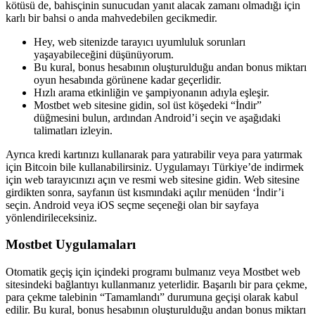
kötüsü de, bahisçinin sunucudan yanıt alacak zamanı olmadığı için
karlı bir bahsi o anda mahvedebilen gecikmedir.
Hey, web sitenizde tarayıcı uyumluluk sorunları
yaşayabileceğini düşünüyorum.
Bu kural, bonus hesabının oluşturulduğu andan bonus miktarı
oyun hesabında görünene kadar geçerlidir.
Hızlı arama etkinliğin ve şampiyonanın adıyla eşleşir.
Mostbet web sitesine gidin, sol üst köşedeki “İndir”
düğmesini bulun, ardından Android’i seçin ve aşağıdaki
talimatları izleyin.
Ayrıca kredi kartınızı kullanarak para yatırabilir veya para yatırmak
için Bitcoin bile kullanabilirsiniz. Uygulamayı Türkiye’de indirmek
için web tarayıcınızı açın ve resmi web sitesine gidin. Web sitesine
girdikten sonra, sayfanın üst kısmındaki açılır menüden ‘İndir’i
seçin. Android veya iOS seçme seçeneği olan bir sayfaya
yönlendirileceksiniz.
Mostbet Uygulamaları
Otomatik geçiş için içindeki programı bulmanız veya Mostbet web
sitesindeki bağlantıyı kullanmanız yeterlidir. Başarılı bir para çekme,
para çekme talebinin “Tamamlandı” durumuna geçişi olarak kabul
edilir. Bu kural, bonus hesabının oluşturulduğu andan bonus miktarı