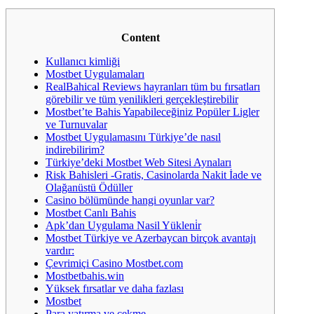
Content
Kullanıcı kimliği
Mostbet Uygulamaları
RealBahical Reviews hayranları tüm bu fırsatları
görebilir ve tüm yenilikleri gerçekleştirebilir
Mostbet’te Bahis Yapabileceğiniz Popüler Ligler
ve Turnuvalar
Mostbet Uygulamasını Türkiye’de nasıl
indirebilirim?
Türkiye’deki Mostbet Web Sitesi Aynaları
Risk Bahisleri -Gratis, Casinolarda Nakit İade ve
Olağanüstü Ödüller
Casino bölümünde hangi oyunlar var?
Mostbet Canlı Bahis
Apk’dan Uygulama Nasil Yükleni̇r
Mostbet Türkiye ve Azerbaycan birçok avantajı
vardır:
Çevrimiçi Casino Mostbet.com
Mostbetbahis.win
Yüksek fırsatlar ve daha fazlası
Mostbet
Para yatırma ve çekme