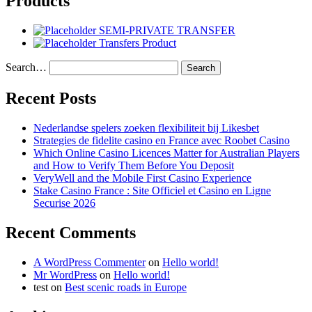
Products
SEMI-PRIVATE TRANSFER
Transfers Product
Search…
Recent Posts
Nederlandse spelers zoeken flexibiliteit bij Likesbet
Strategies de fidelite casino en France avec Roobet Casino
Which Online Casino Licences Matter for Australian Players
and How to Verify Them Before You Deposit
VeryWell and the Mobile First Casino Experience
Stake Casino France : Site Officiel et Casino en Ligne
Securise 2026
Recent Comments
A WordPress Commenter
on
Hello world!
Mr WordPress
on
Hello world!
test
on
Best scenic roads in Europe