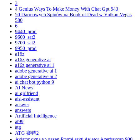
3
4 Genius Ways To Make Money With Chat Gpt 543
50 Darmowych Spinów na Book of Dead w Vulkan Vegas
580
6
9440_prod
9600_sat2
9700_sat2
9950_prod
a16z
a16z generative ai
a16z generative ai 1
adobe generative ai 1
adobe generative ai 2
ai chat bot python 9
AI News
ai-girlfriend
aisi-assistant
answer
answers
Artificial Intelligence
at99
atg
ATG 賽特2
Aviator oyna və qazan Rəsmi sayti Aviator Azerbaycan 900