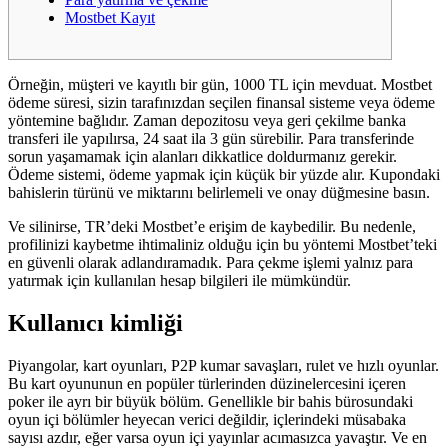
Mostbet Kayıt
Örneğin, müşteri ve kayıtlı bir gün, 1000 TL için mevduat. Mostbet
ödeme süresi, sizin tarafınızdan seçilen finansal sisteme veya ödeme
yöntemine bağlıdır. Zaman depozitosu veya geri çekilme banka
transferi ile yapılırsa, 24 saat ila 3 gün sürebilir. Para transferinde
sorun yaşamamak için alanları dikkatlice doldurmanız gerekir.
Ödeme sistemi, ödeme yapmak için küçük bir yüzde alır. Kupondaki
bahislerin türünü ve miktarını belirlemeli ve onay düğmesine basın.
Ve silinirse, TR’deki Mostbet’e erişim de kaybedilir. Bu nedenle,
profilinizi kaybetme ihtimaliniz olduğu için bu yöntemi Mostbet’teki
en güvenli olarak adlandıramadık. Para çekme işlemi yalnız para
yatırmak için kullanılan hesap bilgileri ile mümkündür.
Kullanıcı kimliği
Piyangolar, kart oyunları, P2P kumar savaşları, rulet ve hızlı oyunlar.
Bu kart oyununun en popüler türlerinden düzinelercesini içeren
poker ile ayrı bir büyük bölüm. Genellikle bir bahis bürosundaki
oyun içi bölümler heyecan verici değildir, içlerindeki müsabaka
sayısı azdır, eğer varsa oyun içi yayınlar acımasızca yavaştır. Ve en