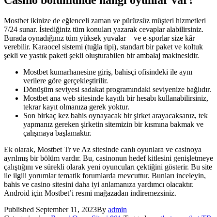
Mostbet ikinize de eğlenceli zaman ve pürüzsüz müşteri hizmetleri
7/24 sunar. İstediğiniz tüm konuları yazarak cevaplar alabilirsiniz.
Burada oynadığınız tüm yüksek yuvalar – ve e-sporlar size kâr
verebilir. Karaocel sistemi (tuğla tipi), standart bir paket ve koltuk
şekli ve yastık paketi şekli oluşturabilen bir ambalaj makinesidir.
Mostbet kumarhanesine giriş, bahisçi ofisindeki ile aynı
verilere göre gerçekleştirilir.
Dönüşüm seviyesi sadakat programındaki seviyenize bağlıdır.
Mostbet ana web sitesinde kayıtlı bir hesabı kullanabilirsiniz,
tekrar kayıt olmanıza gerek yoktur.
Son birkaç kez bahis oynayacak bir şirket arayacaksanız, tek
yapmanız gereken şirketin sitemizin bir kısmına bakmak ve
çalışmaya başlamaktır.
Ek olarak, Mostbet Tr ve Az sitesinde canlı oyunlara ve casinoya
ayrılmış bir bölüm vardır. Bu, casinonun hedef kitlesini genişletmeye
çalıştığını ve sürekli olarak yeni oyuncuları çektiğini gösterir. Bu site
ile ilgili yorumlar tematik forumlarda mevcuttur. Bunları inceleyin,
bahis ve casino sitesini daha iyi anlamanıza yardımcı olacaktır.
Android için Mostbet’i resmi mağazadan indiremezsiniz.
Published
September 11, 2023
By
admin