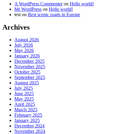
A WordPress Commenter
on
Hello world!
Mr WordPress
on
Hello world!
test
on
Best scenic roads in Europe
Archives
August 2026
July 2026
May 2026
January 2026
December 2025
November 2025
October 2025
September 2025
August 2025
July 2025
June 2025
May 2025
April 2025
March 2025
February 2025
January 2025
December 2024
November 2024