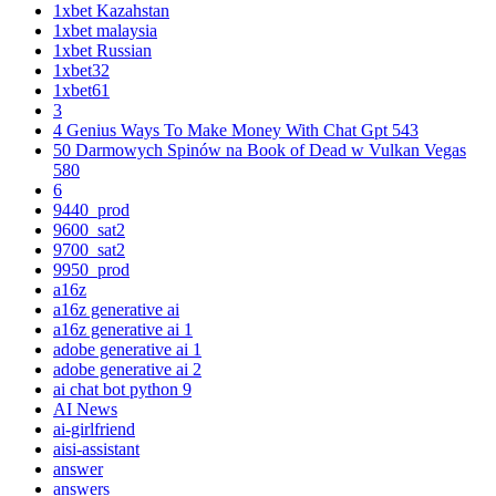
1xbet Kazahstan
1xbet malaysia
1xbet Russian
1xbet32
1xbet61
3
4 Genius Ways To Make Money With Chat Gpt 543
50 Darmowych Spinów na Book of Dead w Vulkan Vegas
580
6
9440_prod
9600_sat2
9700_sat2
9950_prod
a16z
a16z generative ai
a16z generative ai 1
adobe generative ai 1
adobe generative ai 2
ai chat bot python 9
AI News
ai-girlfriend
aisi-assistant
answer
answers