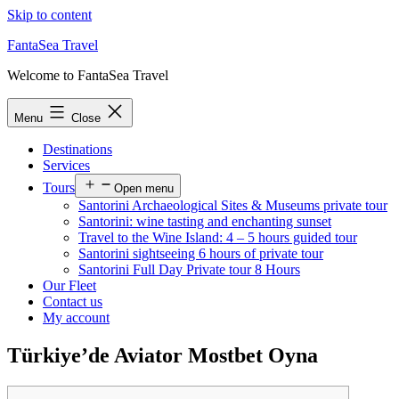
Skip to content
FantaSea Travel
Welcome to FantaSea Travel
Menu
Close
Destinations
Services
Tours
Open menu
Santorini Archaeological Sites & Museums private tour
Santorini: wine tasting and enchanting sunset
Travel to the Wine Island: 4 – 5 hours guided tour
Santorini sightseeing 6 hours of private tour
Santorini Full Day Private tour 8 Hours
Our Fleet
Contact us
My account
Türkiye’de Aviator Mostbet Oyna