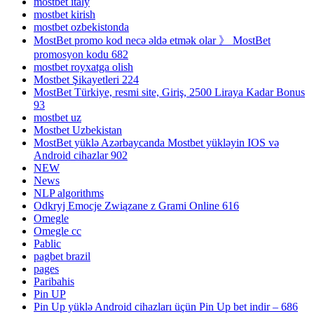
mostbet italy
mostbet kirish
mostbet ozbekistonda
MostBet promo kod necə əldə etmək olar 》 MostBet
promosyon kodu 682
mostbet royxatga olish
Mostbet Şikayetleri 224
MostBet Türkiye, resmi site, Giriş, 2500 Liraya Kadar Bonus
93
mostbet uz
Mostbet Uzbekistan
MostBet yüklə Azərbaycanda Mostbet yükləyin IOS və
Android cihazlar 902
NEW
News
NLP algorithms
Odkryj Emocje Związane z Grami Online 616
Omegle
Omegle cc
Pablic
pagbet brazil
pages
Paribahis
Pin UP
Pin Up yüklə Android cihazları üçün Pin Up bet indir – 686