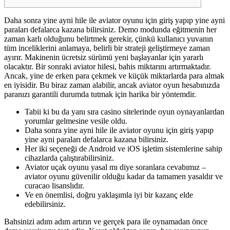
Daha sonra yine ayni hile ile aviator oyunu için giriş yapıp yine ayni
paraları defalarca kazana bilirsiniz. Demo modunda eğitmenin her
zaman karlı olduğunu belirtmek gerekir, çünkü kullanıcı yuvanın
tüm inceliklerini anlamaya, belirli bir strateji geliştirmeye zaman
ayırır. Makinenin ücretsiz sürümü yeni başlayanlar için yararlı
olacaktır. Bir sonraki aviator hilesi, bahis miktarını artırmaktadır.
Ancak, yine de erken para çekmek ve küçük miktarlarda para almak
en iyisidir. Bu biraz zaman alabilir, ancak aviator oyun hesabınızda
paranızı garantili durumda tutmak için harika bir yöntemdir.
Tabii ki bu da yanı sıra casino sitelerinde oyun oynayanlardan
yorumlar gelmesine vesile oldu.
Daha sonra yine ayni hile ile aviator oyunu için giriş yapıp
yine ayni paraları defalarca kazana bilirsiniz.
Her iki seçeneği de Android ve iOS işletim sistemlerine sahip
cihazlarda çalıştırabilirsiniz.
Aviator uçak oyunu yasal mı diye soranlara cevabımız –
aviator oyunu güvenilir olduğu kadar da tamamen yasaldır ve
curacao lisanslıdır.
Ve en önemlisi, doğru yaklaşımla iyi bir kazanç elde
edebilirsiniz.
Bahsinizi adım adım artırın ve gerçek para ile oynamadan önce