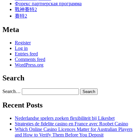
Форекс партнерская программа
戰神賽特2
賽特2
Meta
Register
Log in
Entries feed
Comments feed
WordPress.org
Search
Search…
Recent Posts
Nederlandse spelers zoeken flexibiliteit bij Likesbet
Strategies de fidelite casino en France avec Roobet Casino
Which Online Casino Licences Matter for Australian Players
and How to Verify Them Before You Deposit