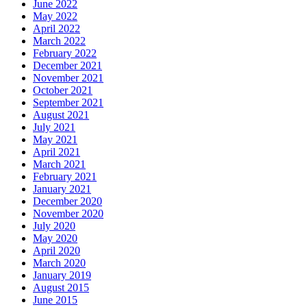
June 2022
May 2022
April 2022
March 2022
February 2022
December 2021
November 2021
October 2021
September 2021
August 2021
July 2021
May 2021
April 2021
March 2021
February 2021
January 2021
December 2020
November 2020
July 2020
May 2020
April 2020
March 2020
January 2019
August 2015
June 2015