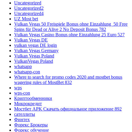
Uncategorized
Uncategorized2
Uncategorized4
UZ Most bet
Vulkan Vegas 50 Freispiele Bonus ohne Einzahlung ️ 50 Free
Spins für Dead or Alive 2 No Deposit Bonus 782
Vulkan Vegas Casino Bonus ohne Einzahlung 25 Euro 527
Vulkan Vegas DE
vulkan vegas DE login
Vulkan Vegas Germany
Vulkan Vegas Poland
VulkanVegas Poland
whatsapp
whatsapp-con
Where to search for promo codes 2020 and mostbet bonus
wagering rules of MostBet 832
wps
wps-con
Криптообменники
Микрокредит
Мостбет APK Скачать официальное приложение 892
сателлиты
Финтех
Форекс Брокеры
Форекс обучение