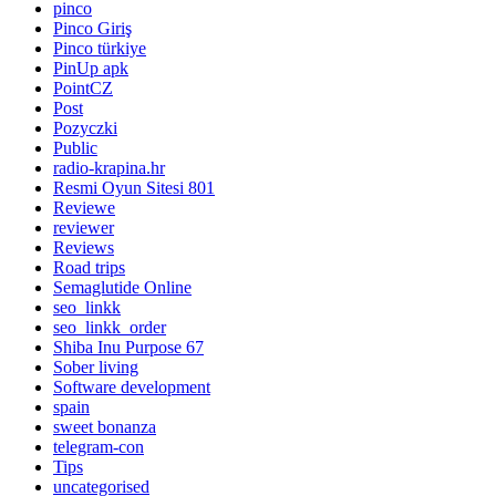
pinco
Pinco Giriş
Pinco türkiye
PinUp apk
PointCZ
Post
Pozyczki
Public
radio-krapina.hr
Resmi Oyun Sitesi 801
Reviewe
reviewer
Reviews
Road trips
Semaglutide Online
seo_linkk
seo_linkk_order
Shiba Inu Purpose 67
Sober living
Software development
spain
sweet bonanza
telegram-con
Tips
uncategorised