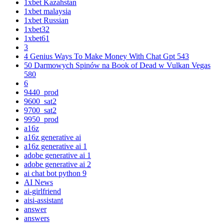
1xbet Kazahstan
1xbet malaysia
1xbet Russian
1xbet32
1xbet61
3
4 Genius Ways To Make Money With Chat Gpt 543
50 Darmowych Spinów na Book of Dead w Vulkan Vegas
580
6
9440_prod
9600_sat2
9700_sat2
9950_prod
a16z
a16z generative ai
a16z generative ai 1
adobe generative ai 1
adobe generative ai 2
ai chat bot python 9
AI News
ai-girlfriend
aisi-assistant
answer
answers