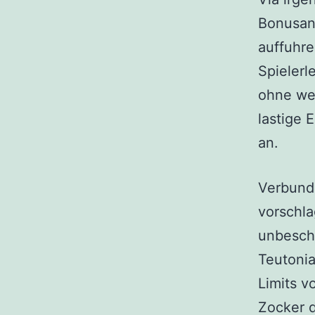
Bonusan
auffuhre
Spielerl
ohne wen
lastige 
an.
Verbunde
vorschla
unbeschr
Teutonia
Limits v
Zocker d