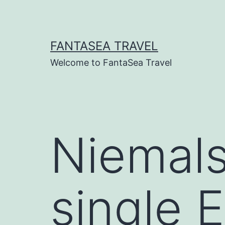
Skip
to
content
FANTASEA TRAVEL
Welcome to FantaSea Travel
Niemals
single 