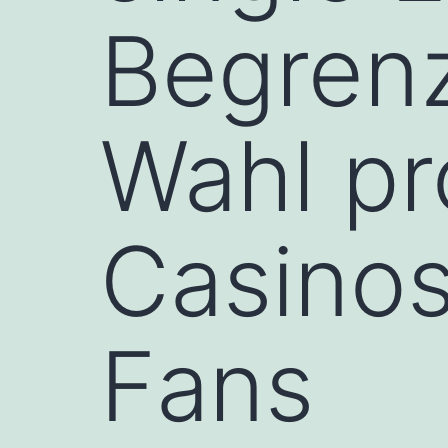
Begren
Wahl pr
Casinos
Fans