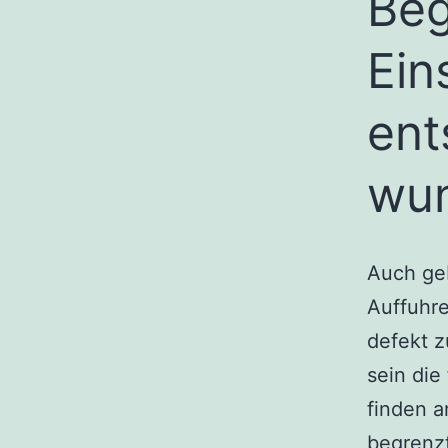
Beg
Ein
ent
wu
Auch geb
Auffuhre
defekt z
sein die
finden a
begrenzt