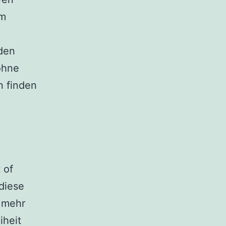
em
nden
ohne
n finden
 of
diese
h mehr
iheit