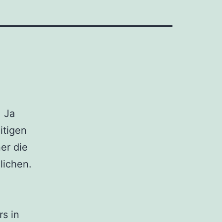
 Ja
itigen
er die
lichen.
s in