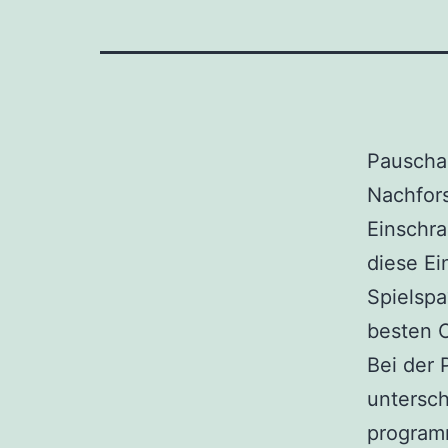
Pauschal
Nachfors
Einschr
diese Ei
Spielspa
besten O
Bei der 
untersch
program