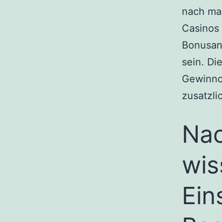
nach max
Casinos 
Bonusang
sein. Di
Gewinnc
zusatzli
Nac
wis
Ein