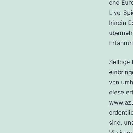
one Euro
Live-Spi
hinein E
uberneh
Erfahrun
Selbige 
einbring
von umhe
diese er
www.azu
ordentli
sind, un
Via irge