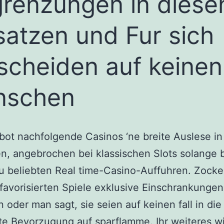
renzungen in diese
satzen und Fur sich
scheiden auf keinen 
nschen
ot nachfolgende Casinos ‘ne breite Auslese in
n, angebrochen bei klassischen Slots solange b
u beliebten Real time-Casino-Auffuhren. Zocke
 favorisierten Spiele exklusive Einschrankungen
n oder man sagt, sie seien auf keinen fall in die
e Bevorzugung auf sparflamme. Ihr weiteres w