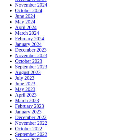
November 2024
October 2024
June 2024
May 2024
April 2024
March 2024
February 2024
January 2024
December 2023
November 2023
October 2023
September 2023
August 2023
July 2023
June 2023
May 2023
April 2023
March 2023
February 2023
January 2023
December 2022
November 2022
October 2022
September 2022
August 2022