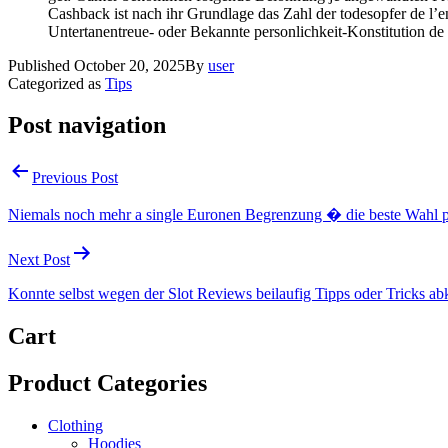
Cashback ist nach ihr Grundlage das Zahl der todesopfer de l’e
Untertanentreue- oder Bekannte personlichkeit-Konstitution de l
Published
October 20, 2025
By
user
Categorized as
Tips
Post navigation
Previous Post
Niemals noch mehr a single Euronen Begrenzung � die beste Wahl p
Next Post
Konnte selbst wegen der Slot Reviews beilaufig Tipps oder Tricks a
Cart
Product Categories
Clothing
Hoodies