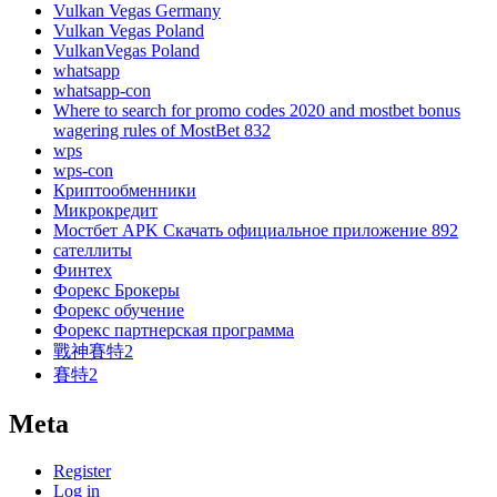
Vulkan Vegas Germany
Vulkan Vegas Poland
VulkanVegas Poland
whatsapp
whatsapp-con
Where to search for promo codes 2020 and mostbet bonus
wagering rules of MostBet 832
wps
wps-con
Криптообменники
Микрокредит
Мостбет APK Скачать официальное приложение 892
сателлиты
Финтех
Форекс Брокеры
Форекс обучение
Форекс партнерская программа
戰神賽特2
賽特2
Meta
Register
Log in