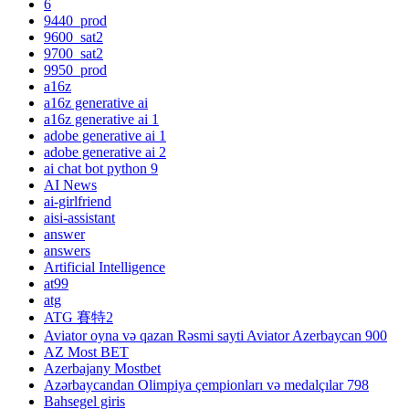
6
9440_prod
9600_sat2
9700_sat2
9950_prod
a16z
a16z generative ai
a16z generative ai 1
adobe generative ai 1
adobe generative ai 2
ai chat bot python 9
AI News
ai-girlfriend
aisi-assistant
answer
answers
Artificial Intelligence
at99
atg
ATG 賽特2
Aviator oyna və qazan Rəsmi sayti Aviator Azerbaycan 900
AZ Most BET
Azerbajany Mostbet
Azərbaycandan Olimpiya çempionları və medalçılar 798
Bahsegel giris