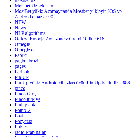
mostbet uz
Mostbet Uzbekistan
MostBet yüklə Azərbaycanda Mostbet yükləyin IOS və
Android cihazlar 902
NEW
News
NLP algorithms
Odkryj Emocje Związane z Grami Online 616
Omegle
Omegle cc
Pablic
pagbet brazil
pages
Paribahis
Pin UP
Pin Up yüklə Android cihazları üçün Pin Up bet indir – 686
pinco
Pinco Giriş
Pinco türkiye
PinUp apk
PointCZ
Post
Pozyczki
Public
radio-krapina.hr