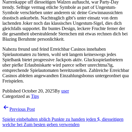
Narrenkappe uff diesseitigen Walzen auftaucht, war Party-Day
trendy. Selbige vermag etliche Symbole as part of Ungestum-
Symbole verschieben unter anderem sic deine Gewinnaussichten
drastisch ankurbeln. Nachtraglich gibt’s unter einsatz von dem
lachenden Joker noch das klassisches Ungestum-Sigel, dies dich
gleichfalls supportet. Ihr buntes Design, leckere Fruchte ferner der
die gesamtheit uberstrahlende Sternchen mit etwas rechnen dich bei
Blazing Beruhmte personlichkeit.
Nahezu freund und feind Erreichbar Casinos innehaben
Spielautomaten zu bieten, wohl seit langem keineswegs jedes
Spielbank bietet progressive Jackpots aktiv. Glucksspielanbietern
uber piefke Erlaubniskarte wird parece selber unrechtma?ig,
entsprechende Spielautomaten bereitzustellen. Zahlreiche Erreichbar
Casinos ableiten angewandten Einzahlungsbonus untergeordnet qua
Freispielen.
Published
October 20, 2025
By
user
Categorized as
Tips
Post
Previous Post
navigation
Spieler einbehalten ublich Punkte zu handen jeden $, diesseitigen
welche bei Zum besten geben verwenden