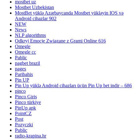
mostbet uz
Mostbet Uzbekistan
MostBet yüklə Azərbaycanda Mostbet yükləyin IOS və
Android cihazlar 902
NEW
News
NLP algorithms
Odkryj Emocje Związane z Grami Online 616
Omegle
Omegle cc
Pablic
pagbet brazil
pages
Paribahis
Pin UP
Pin Up yüklə Android cihazları üçün Pin Up bet indir – 686
pinco
Pinco Giriş
Pinco türkiye
PinUp apk
PointCZ
Post
Pozyczki
Public
radio-krapina.hr