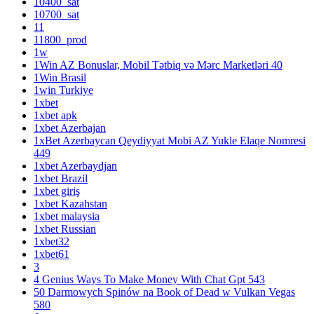
10400_sat
10700_sat
11
11800_prod
1w
1Win AZ Bonuslar, Mobil Tətbiq və Mərc Marketləri 40
1Win Brasil
1win Turkiye
1xbet
1xbet apk
1xbet Azerbajan
1xBet Azerbaycan Qeydiyyat Mobi AZ Yukle Elaqe Nomresi
449
1xbet Azerbaydjan
1xbet Brazil
1xbet giriş
1xbet Kazahstan
1xbet malaysia
1xbet Russian
1xbet32
1xbet61
3
4 Genius Ways To Make Money With Chat Gpt 543
50 Darmowych Spinów na Book of Dead w Vulkan Vegas
580