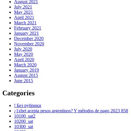
August 2021
July 2021
May 2021
April 2021
March 2021
February 2021
January 2021
December 2020
November 2020
July 2020
May 2020
April 2020
March 2020
January 2019
August 2015
June 2015
Categories
! Без рубрики
¿1xbet acepta pesos argentinos? Y métodos de pago 2023 858
10100_sat2
10200_sat
10300_sat