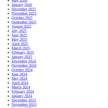
May 2026
January 2026
December 2025
November 2025
October 2025
September 2025
August 2025
July 2025
June 2025
May 2025
April 2025
March 2025
February 2025
January 2025
December 2024
November 2024
October 2024
June 2024
May 2024
April 2024
March 2024
February 2024
January 2024
December 2023
November 2023