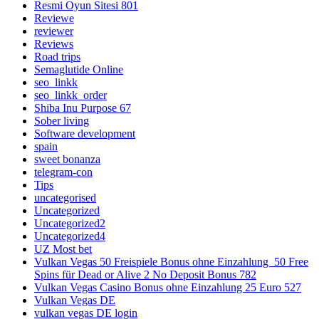
Resmi Oyun Sitesi 801
Reviewe
reviewer
Reviews
Road trips
Semaglutide Online
seo_linkk
seo_linkk_order
Shiba Inu Purpose 67
Sober living
Software development
spain
sweet bonanza
telegram-con
Tips
uncategorised
Uncategorized
Uncategorized2
Uncategorized4
UZ Most bet
Vulkan Vegas 50 Freispiele Bonus ohne Einzahlung ️ 50 Free
Spins für Dead or Alive 2 No Deposit Bonus 782
Vulkan Vegas Casino Bonus ohne Einzahlung 25 Euro 527
Vulkan Vegas DE
vulkan vegas DE login