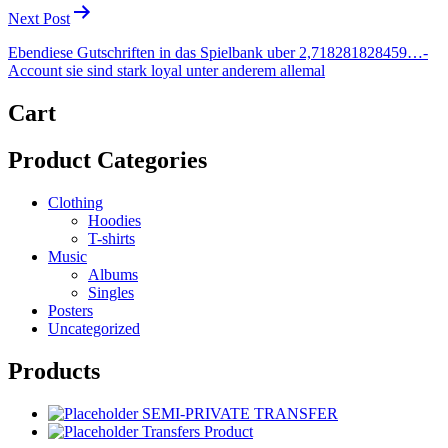
Next Post
Ebendiese Gutschriften in das Spielbank uber 2,718281828459…-
Account sie sind stark loyal unter anderem allemal
Cart
Product Categories
Clothing
Hoodies
T-shirts
Music
Albums
Singles
Posters
Uncategorized
Products
SEMI-PRIVATE TRANSFER
Transfers Product