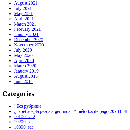
August 2021
July 2021
May 2021
April 2021
March 2021
February 2021
January 2021
December 2020
November 2020
July 2020
May 2020
April 2020
March 2020
January 2019
August 2015
June 2015
Categories
! Без рубрики
¿1xbet acepta pesos argentinos? Y métodos de pago 2023 858
10100_sat2
10200_sat
10300_sat