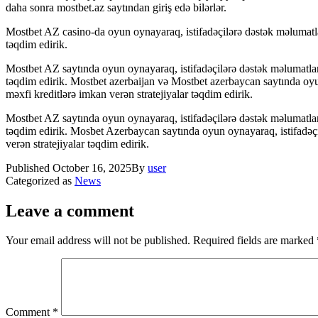
daha sonra mostbet.az saytından giriş edə bilərlər.
Mostbet AZ casino-da oyun oynayaraq, istifadəçilərə dəstək məlumatlar
təqdim edirik.
Mostbet AZ saytında oyun oynayaraq, istifadəçilərə dəstək məlumatları
təqdim edirik. Mostbet azerbaijan və Mostbet azerbaycan saytında oyun
məxfi kreditlərə imkan verən stratejiyalar təqdim edirik.
Mostbet AZ saytında oyun oynayaraq, istifadəçilərə dəstək məlumatları
təqdim edirik. Mosbet Azerbaycan saytında oyun oynayaraq, istifadəçil
verən stratejiyalar təqdim edirik.
Published
October 16, 2025
By
user
Categorized as
News
Leave a comment
Your email address will not be published.
Required fields are marked
Comment
*