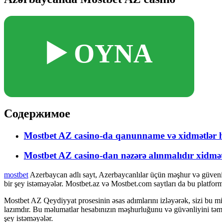
▶️ OYNA
Содержимое
Mostbet AZ casino-da qanunname və xidmətlər
Mostbet AZ casino-dan nəzərə alınmalıdır xidmətl
mostbet
Azerbaycan adlı sayt, Azerbaycanlılar üçün məşhur və güvenil
bir şey istəməyələr. Mostbet.az və Mostbet.com saytları da bu platfor
Mostbet AZ Qeydiyyat prosesinin əsas adımlarını izləyərək, sizi bu m
lazımdır. Bu məlumatlar hesabınızın məşhurluğunu və güvənliyini təm
şey istəməyələr.