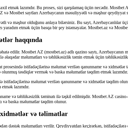
 daxil etmək lazımdır. Bu proses, sizi qarşılamaq üçün necədir. Mostbet 
 və Mostbet saytları Azerbaycanın məsuliyyətli və məşhur qeydiyyat si
tli və məşhur olduğunu anlaya bilərsiniz. Bu sayt, Azerbaycanlılar üç
zı yaradım etmək üçün basqa bir şey istəməyələr. Mostbet.az və Mostbet.
ətlər haqqında
atə edilir. Mostbet AZ (mostbet.az) adlı qazino saytı, Azerbaycanın 
ilə əlaqədar məlumatları və təhlükəsizlik təmin etmək üçün təhlükəsizlik t
t prosesində istifadəçilərinə məlumat verilən qanunname və xidmətlər t
b olunmuş təsdiqlər vermək və baska məlumatlar təqdim etmək lazımdır.
ndə istifadəçilərinə məlumat verilən qanunname və xidmətlər təqdim olunu
 etmək lazımdır.
e və təhlükəsizlik təminatı ilə təşkil edilmişdir. Mostbet AZ casino-da
atı və baska məlumatlar təqdim olunur.
xidmətlər və təlimatlar
 dəstək məlumatları verilir. Qeydiyyatdan keçirərkən, istifadəçilərə e-p