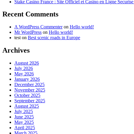
Stake Casino France : Site Officiel et Casino en Ligne Securis
Recent Comments
A WordPress Commenter
on
Hello world!
Mr WordPress
on
Hello world!
test
on
Best scenic roads in Europe
Archives
August 2026
July 2026
May 2026
January 2026
December 2025
November 2025
October 2025
September 2025
August 2025
July 2025
June 2025
May 2025
April 2025
March 2025