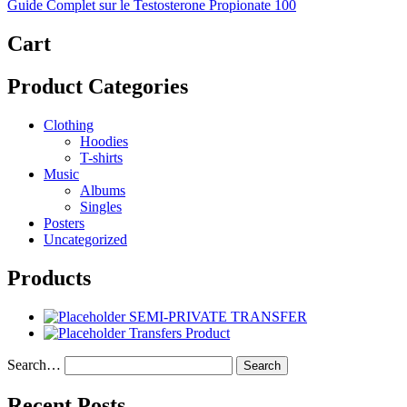
Guide Complet sur le Testosterone Propionate 100
Cart
Product Categories
Clothing
Hoodies
T-shirts
Music
Albums
Singles
Posters
Uncategorized
Products
SEMI-PRIVATE TRANSFER
Transfers Product
Search…
Recent Posts