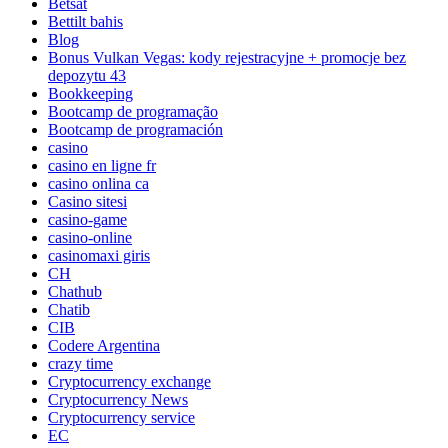
Betsat
Bettilt bahis
Blog
Bonus Vulkan Vegas: kody rejestracyjne + promocje bez
depozytu 43
Bookkeeping
Bootcamp de programação
Bootcamp de programación
casino
casino en ligne fr
casino onlina ca
Casino sitesi
casino-game
casino-online
casinomaxi giris
CH
Chathub
Chatib
CIB
Codere Argentina
crazy time
Cryptocurrency exchange
Cryptocurrency News
Cryptocurrency service
EC