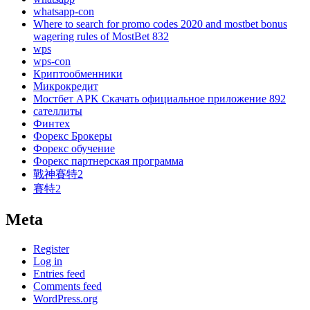
whatsapp-con
Where to search for promo codes 2020 and mostbet bonus
wagering rules of MostBet 832
wps
wps-con
Криптообменники
Микрокредит
Мостбет APK Скачать официальное приложение 892
сателлиты
Финтех
Форекс Брокеры
Форекс обучение
Форекс партнерская программа
戰神賽特2
賽特2
Meta
Register
Log in
Entries feed
Comments feed
WordPress.org