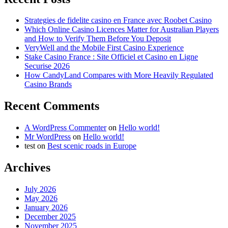
Strategies de fidelite casino en France avec Roobet Casino
Which Online Casino Licences Matter for Australian Players
and How to Verify Them Before You Deposit
VeryWell and the Mobile First Casino Experience
Stake Casino France : Site Officiel et Casino en Ligne
Securise 2026
How CandyLand Compares with More Heavily Regulated
Casino Brands
Recent Comments
A WordPress Commenter
on
Hello world!
Mr WordPress
on
Hello world!
test
on
Best scenic roads in Europe
Archives
July 2026
May 2026
January 2026
December 2025
November 2025