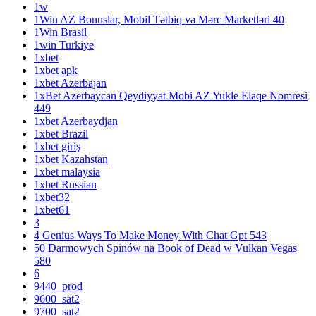
1w
1Win AZ Bonuslar, Mobil Tətbiq və Mərc Marketləri 40
1Win Brasil
1win Turkiye
1xbet
1xbet apk
1xbet Azerbajan
1xBet Azerbaycan Qeydiyyat Mobi AZ Yukle Elaqe Nomresi
449
1xbet Azerbaydjan
1xbet Brazil
1xbet giriş
1xbet Kazahstan
1xbet malaysia
1xbet Russian
1xbet32
1xbet61
3
4 Genius Ways To Make Money With Chat Gpt 543
50 Darmowych Spinów na Book of Dead w Vulkan Vegas
580
6
9440_prod
9600_sat2
9700_sat2