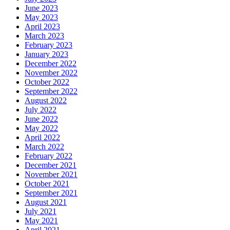
June 2023
May 2023
April 2023
March 2023
February 2023
January 2023
December 2022
November 2022
October 2022
September 2022
August 2022
July 2022
June 2022
May 2022
April 2022
March 2022
February 2022
December 2021
November 2021
October 2021
September 2021
August 2021
July 2021
May 2021
April 2021