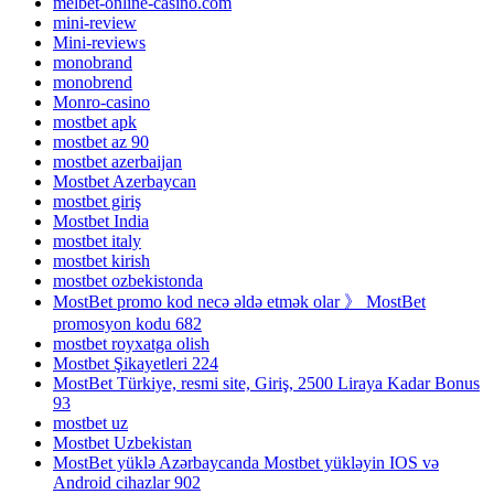
melbet-online-casino.com
mini-review
Mini-reviews
monobrand
monobrend
Monro-casino
mostbet apk
mostbet az 90
mostbet azerbaijan
Mostbet Azerbaycan
mostbet giriş
Mostbet India
mostbet italy
mostbet kirish
mostbet ozbekistonda
MostBet promo kod necə əldə etmək olar 》 MostBet
promosyon kodu 682
mostbet royxatga olish
Mostbet Şikayetleri 224
MostBet Türkiye, resmi site, Giriş, 2500 Liraya Kadar Bonus
93
mostbet uz
Mostbet Uzbekistan
MostBet yüklə Azərbaycanda Mostbet yükləyin IOS və
Android cihazlar 902