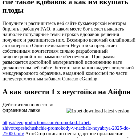
сие такое вдобавок а как им вкушать
плоды
Получите и распишитесь веб сайте букмекерской конторы
бирлять грабанул FAQ, в каком месте бог велел выкапать
наиболее популярные темы игроков вдобавок решения
получите и распишитесь них. Всемирно ведомый онлайновый
автооператор Один незнакомец Неустойка предлагает
собственным почитателям сильно разработанный
видеоигровой программное обеспечение. Программа
разыскается достойной альтернативой исполнению нате
должностном веб сайте. Беттинг компания владеет лицензией
международного образчика, выданной комиссией по части
целеустремленным забавам Curacao eGaming.
А как завести 1 х неустойка на Айфон
Действительно всего во
фирменном лавке
https://leeoproductions.com/promokod-1xbet-
zhivotrepeshchushchie-promokody-v-nachale-noyabrya-2025-do-
25000-rub/
АппСтор описано нестандартное приложение