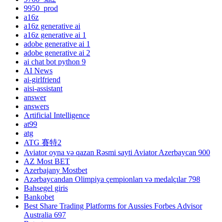
9950_prod
a16z
a16z generative ai
a16z generative ai 1
adobe generative ai 1
adobe generative ai 2
ai chat bot python 9
AI News
ai-girlfriend
aisi-assistant
answer
answers
Artificial Intelligence
at99
atg
ATG 賽特2
Aviator oyna və qazan Rəsmi sayti Aviator Azerbaycan 900
AZ Most BET
Azerbajany Mostbet
Azərbaycandan Olimpiya çempionları və medalçılar 798
Bahsegel giris
Bankobet
Best Share Trading Platforms for Aussies Forbes Advisor
Australia 697