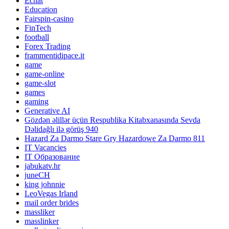
Echat
Education
Fairspin-casino
FinTech
football
Forex Trading
frammentidipace.it
game
game-online
game-slot
games
gaming
Generative AI
Gözdən əlillər üçün Respublika Kitabxanasında Sevda
Dəlidağlı ilə görüş 940
Hazard Za Darmo Stare Gry Hazardowe Za Darmo 811
IT Vacancies
IT Образование
jabukatv.hr
juneCH
king johnnie
LeoVegas Irland
mail order brides
massliker
masslinker