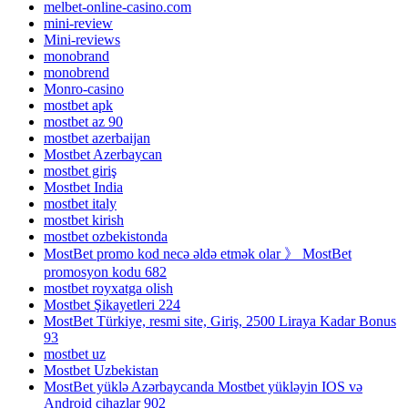
melbet-online-casino.com
mini-review
Mini-reviews
monobrand
monobrend
Monro-casino
mostbet apk
mostbet az 90
mostbet azerbaijan
Mostbet Azerbaycan
mostbet giriş
Mostbet India
mostbet italy
mostbet kirish
mostbet ozbekistonda
MostBet promo kod necə əldə etmək olar 》 MostBet
promosyon kodu 682
mostbet royxatga olish
Mostbet Şikayetleri 224
MostBet Türkiye, resmi site, Giriş, 2500 Liraya Kadar Bonus
93
mostbet uz
Mostbet Uzbekistan
MostBet yüklə Azərbaycanda Mostbet yükləyin IOS və
Android cihazlar 902