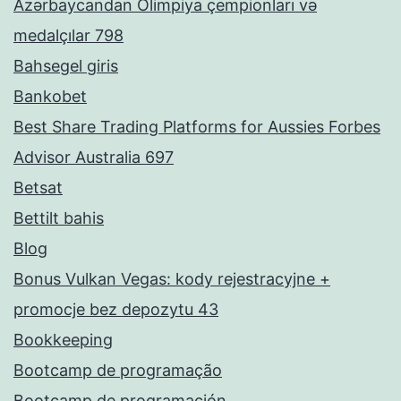
Azərbaycandan Olimpiya çempionları və
medalçılar 798
Bahsegel giris
Bankobet
Best Share Trading Platforms for Aussies Forbes
Advisor Australia 697
Betsat
Bettilt bahis
Blog
Bonus Vulkan Vegas: kody rejestracyjne +
promocje bez depozytu 43
Bookkeeping
Bootcamp de programação
Bootcamp de programación