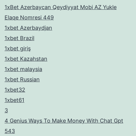
1xBet Azerbaycan Qeydiyyat Mobi AZ Yukle
Elaqe Nomresi 449
1xbet Azerbaydjan
1xbet Brazil
1xbet giriş
1xbet Kazahstan
1xbet malaysia
1xbet Russian
1xbet32
1xbet61
3
4 Genius Ways To Make Money With Chat Gpt
543