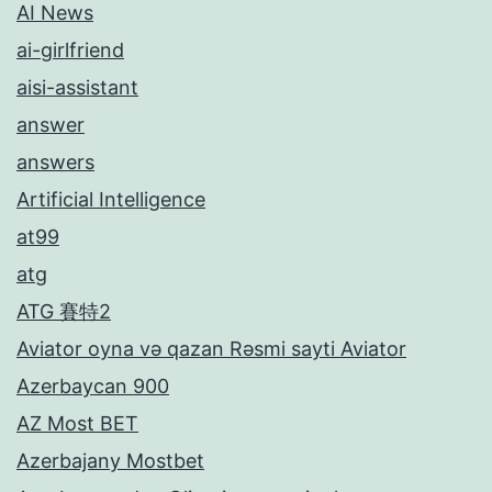
AI News
ai-girlfriend
aisi-assistant
answer
answers
Artificial Intelligence
at99
atg
ATG 賽特2
Aviator oyna və qazan Rəsmi sayti Aviator
Azerbaycan 900
AZ Most BET
Azerbajany Mostbet