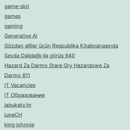
game-slot
games
gaming
Generative AI
Gözdən əlillər üçün Respublika Kitabxanasında
Sevda Dəlidağlı ilə görüş 940
Hazard Za Darmo Stare Gry Hazardowe Za
Darmo 811
IT Vacancies
IT Образование
jabukatv.hr
juneCH
king johnnie