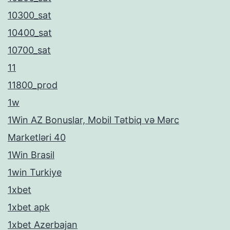
10300_sat
10400_sat
10700_sat
11
11800_prod
1w
1Win AZ Bonuslar, Mobil Tətbiq və Mərc
Marketləri 40
1Win Brasil
1win Turkiye
1xbet
1xbet apk
1xbet Azerbajan