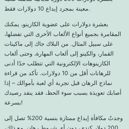
معينة بمجرد إيداع 10 دولارات فقط.
بعشرة دولارات على عضوية الكازينو، يمكنك
المقامرة بجميع أنواع الألعاب الأخرى التي تفضلها،
على سبيل المثال. من البلاك جاك إلى ماكينات
القمار، والكينو إلى ألعاب المهارة، وحتى ألعاب
الكازينوهات الإلكترونية التي تتطلب حدًا أدنى
للرهانات أقل من 10 دولارات. تأكد من قراءة
نماذج الرهان قبل تجربة أي لعبة بأموالك – إذا
أصابك تعويذة بسبب سوء الحظ، فقد ينفد رصيدك
بسرعة!
وجدتُ مكافأة إيداع ممتازة بنسبة 200% تصل إلى
200 دولار كندي، دون أي شروط رهان. مع ذلك،