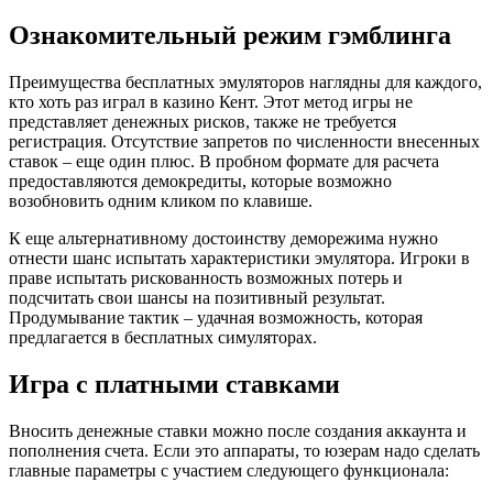
Ознакомительный режим гэмблинга
Преимущества бесплатных эмуляторов наглядны для каждого,
кто хоть раз играл в казино Кент. Этот метод игры не
представляет денежных рисков, также не требуется
регистрация. Отсутствие запретов по численности внесенных
ставок – еще один плюс. В пробном формате для расчета
предоставляются демокредиты, которые возможно
возобновить одним кликом по клавише.
К еще альтернативному достоинству деморежима нужно
отнести шанс испытать характеристики эмулятора. Игроки в
праве испытать рискованность возможных потерь и
подсчитать свои шансы на позитивный результат.
Продумывание тактик – удачная возможность, которая
предлагается в бесплатных симуляторах.
Игра с платными ставками
Вносить денежные ставки можно после создания аккаунта и
пополнения счета. Если это аппараты, то юзерам надо сделать
главные параметры с участием следующего функционала: