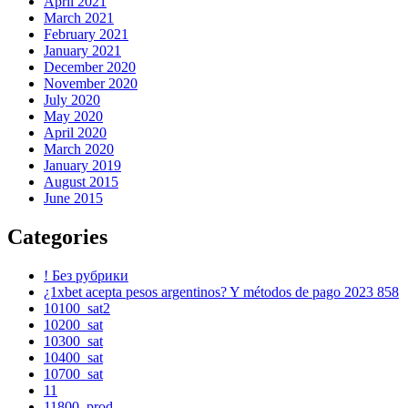
April 2021
March 2021
February 2021
January 2021
December 2020
November 2020
July 2020
May 2020
April 2020
March 2020
January 2019
August 2015
June 2015
Categories
! Без рубрики
¿1xbet acepta pesos argentinos? Y métodos de pago 2023 858
10100_sat2
10200_sat
10300_sat
10400_sat
10700_sat
11
11800_prod