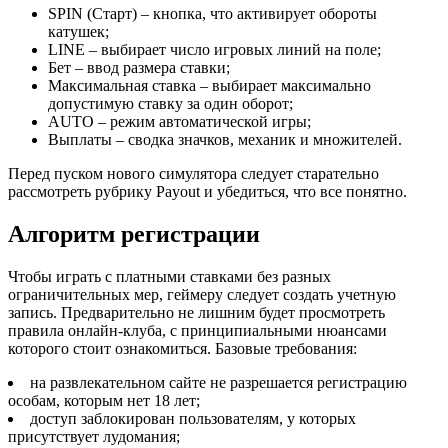
SPIN (Старт) – кнопка, что активирует обороты
катушек;
LINE – выбирает число игровых линий на поле;
Бет – ввод размера ставки;
Максимальная ставка – выбирает максимально
допустимую ставку за один оборот;
AUTO – режим автоматической игры;
Выплаты – сводка значков, механик и множителей.
Перед пуском нового симулятора следует старательно
рассмотреть рубрику Payout и убедиться, что все понятно.
Алгоритм регистрации
Чтобы играть с платными ставками без разных
ограничительных мер, геймеру следует создать учетную
запись. Предварительно не лишним будет просмотреть
правила онлайн-клуба, с принципиальными нюансами
которого стоит ознакомиться. Базовые требования:
на развлекательном сайте не разрешается регистрацию
особам, которым нет 18 лет;
доступ заблокирован пользователям, у которых
присутствует лудомания;