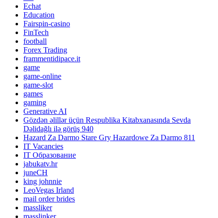
Echat
Education
Fairspin-casino
FinTech
football
Forex Trading
frammentidipace.it
game
game-online
game-slot
games
gaming
Generative AI
Gözdən əlillər üçün Respublika Kitabxanasında Sevda
Dəlidağlı ilə görüş 940
Hazard Za Darmo Stare Gry Hazardowe Za Darmo 811
IT Vacancies
IT Образование
jabukatv.hr
juneCH
king johnnie
LeoVegas Irland
mail order brides
massliker
masslinker