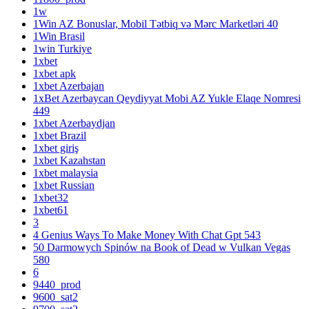
1w
1Win AZ Bonuslar, Mobil Tətbiq və Mərc Marketləri 40
1Win Brasil
1win Turkiye
1xbet
1xbet apk
1xbet Azerbajan
1xBet Azerbaycan Qeydiyyat Mobi AZ Yukle Elaqe Nomresi
449
1xbet Azerbaydjan
1xbet Brazil
1xbet giriş
1xbet Kazahstan
1xbet malaysia
1xbet Russian
1xbet32
1xbet61
3
4 Genius Ways To Make Money With Chat Gpt 543
50 Darmowych Spinów na Book of Dead w Vulkan Vegas
580
6
9440_prod
9600_sat2