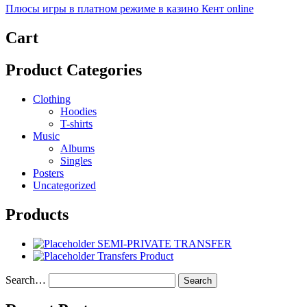
Плюсы игры в платном режиме в казино Кент online
Cart
Product Categories
Clothing
Hoodies
T-shirts
Music
Albums
Singles
Posters
Uncategorized
Products
SEMI-PRIVATE TRANSFER
Transfers Product
Search…