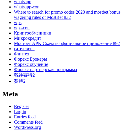
whatsapp
whatsapp-con
Where to search for promo codes 2020 and mostbet bonus
wagering rules of MostBet 832
wps
wps-con
Криптообменники
Микрокредит
Мостбет APK Скачать официальное приложение 892
сателлиты
Финтех
Форекс Брокеры
Форекс обучение
Форекс партнерская программа
戰神賽特2
賽特2
Meta
Register
Log in
Entries feed
Comments feed
WordPress.org