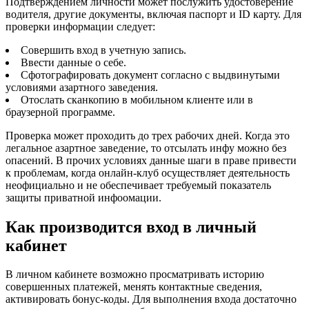
Подтверждением личности может послужить удостоверение
водителя, другие документы, включая паспорт и ID карту. Для
проверки информации следует:
Совершить вход в учетную запись.
Ввести данные о себе.
Сфотографировать документ согласно с выдвинутыми
условиями азартного заведения.
Отослать сканкопию в мобильном клиенте или в
браузерной программе.
Проверка может проходить до трех рабочих дней. Когда это
легальное азартное заведение, то отсылать инфу можно без
опасений. В прочих условиях данные шаги в праве привести
к проблемам, когда онлайн-клуб осуществляет деятельность
неофициально и не обеспечивает требуемый показатель
защиты приватной инфоомации.
Как производится вход в личный
кабинет
В личном кабинете возможно просматривать историю
совершенных платежей, менять контактные сведения,
активировать бонус-коды. Для выполнения входа достаточно