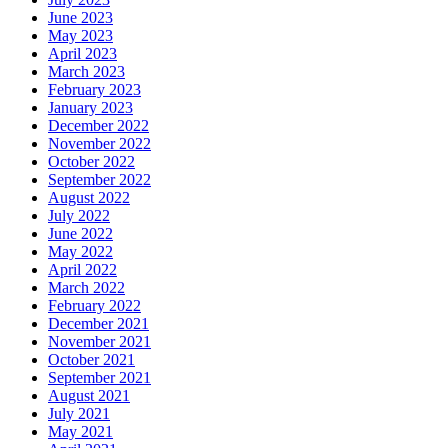
June 2023
May 2023
April 2023
March 2023
February 2023
January 2023
December 2022
November 2022
October 2022
September 2022
August 2022
July 2022
June 2022
May 2022
April 2022
March 2022
February 2022
December 2021
November 2021
October 2021
September 2021
August 2021
July 2021
May 2021