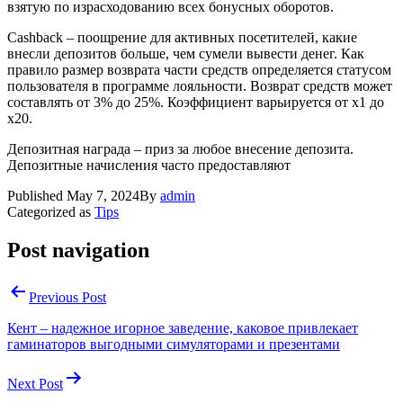
взятую по израсходованию всех бонусных оборотов.
Cashback – поощрение для активных посетителей, какие
внесли депозитов больше, чем сумели вывести денег. Как
правило размер возврата части средств определяется статусом
пользователя в программе лояльности. Возврат средств может
составлять от 3% до 25%. Коэффициент варьируется от х1 до
х20.
Депозитная награда – приз за любое внесение депозита.
Депозитные начисления часто предоставляют
Published
May 7, 2024
By
admin
Categorized as
Tips
Post navigation
Previous Post
Кент – надежное игорное заведение, каковое привлекает
гаминаторов выгодными симуляторами и презентами
Next Post