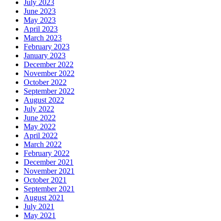
July 2023
June 2023
May 2023
April 2023
March 2023
February 2023
January 2023
December 2022
November 2022
October 2022
September 2022
August 2022
July 2022
June 2022
May 2022
April 2022
March 2022
February 2022
December 2021
November 2021
October 2021
September 2021
August 2021
July 2021
May 2021