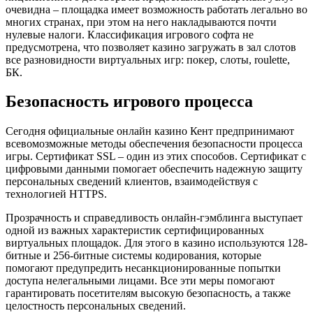
очевидна – площадка имеет возможность работать легально во
многих странах, при этом на него накладываются почти
нулевые налоги. Классификация игрового софта не
предусмотрена, что позволяет казино загружать в зал слотов
все разновидности виртуальных игр: покер, слоты, roulette,
БК.
Безопасность игрового процесса
Сегодня официальные онлайн казино Кент предпринимают
всевомозможные методы обеспечения безопасности процесса
игры. Сертификат SSL – один из этих способов. Сертификат с
цифровыми данными помогает обеспечить надежную защиту
персональных сведений клиентов, взаимодействуя с
технологией HTTPS.
Прозрачность и справедливость онлайн-гэмблинга выступает
одной из важных характеристик сертифицированных
виртуальных площадок. Для этого в казино используются 128-
битные и 256-битные системы кодирования, которые
помогают предупредить несанкционированные попытки
доступа нелегальными лицами. Все эти меры помогают
гарантировать посетителям высокую безопасность, а также
целостность персональных сведений.