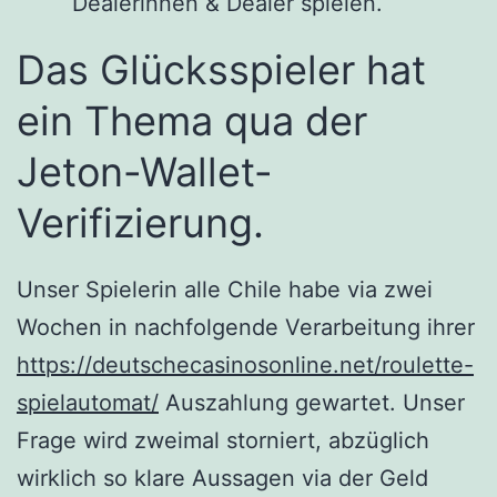
Dealerinnen & Dealer spielen.
Das Glücksspieler hat
ein Thema qua der
Jeton-Wallet-
Verifizierung.
Unser Spielerin alle Chile habe via zwei
Wochen in nachfolgende Verarbeitung ihrer
https://deutschecasinosonline.net/roulette-
spielautomat/
Auszahlung gewartet. Unser
Frage wird zweimal storniert, abzüglich
wirklich so klare Aussagen via der Geld