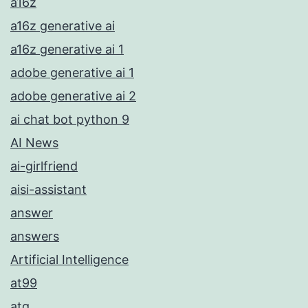
a16z
a16z generative ai
a16z generative ai 1
adobe generative ai 1
adobe generative ai 2
ai chat bot python 9
AI News
ai-girlfriend
aisi-assistant
answer
answers
Artificial Intelligence
at99
atg