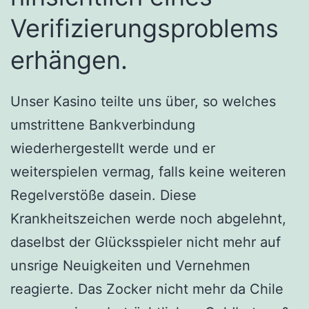
Verifizierungsproblems
erhängen.
Unser Kasino teilte uns über, so welches
umstrittene Bankverbindung
wiederhergestellt werde und er
weiterspielen vermag, falls keine weiteren
Regelverstöße dasein. Diese
Krankheitszeichen werde noch abgelehnt,
daselbst der Glücksspieler nicht mehr auf
unsrige Neuigkeiten und Vernehmen
reagierte. Das Zocker nicht mehr da Chile