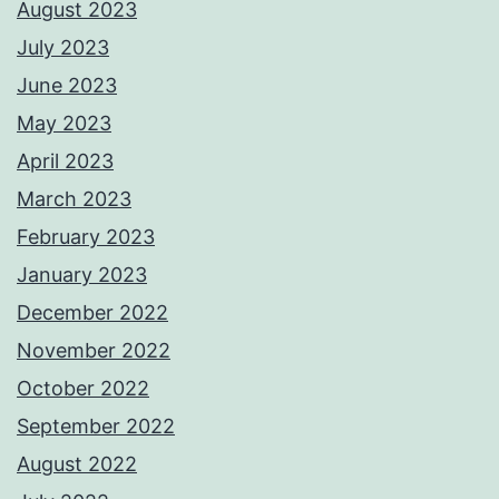
August 2023
July 2023
June 2023
May 2023
April 2023
March 2023
February 2023
January 2023
December 2022
November 2022
October 2022
September 2022
August 2022