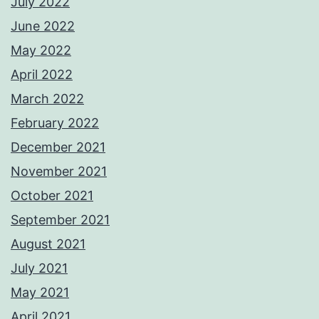
July 2022
June 2022
May 2022
April 2022
March 2022
February 2022
December 2021
November 2021
October 2021
September 2021
August 2021
July 2021
May 2021
April 2021