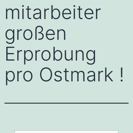
mitarbeiter
großen
Erprobung
pro Ostmark !