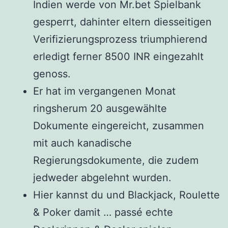
Indien werde von Mr.bet Spielbank
gesperrt, dahinter eltern diesseitigen
Verifizierungsprozess triumphierend
erledigt ferner 8500 INR eingezahlt
genoss.
Er hat im vergangenen Monat
ringsherum 20 ausgewählte
Dokumente eingereicht, zusammen
mit auch kanadische
Regierungsdokumente, die zudem
jedweder abgelehnt wurden.
Hier kannst du und Blackjack, Roulette
& Poker damit … passé echte