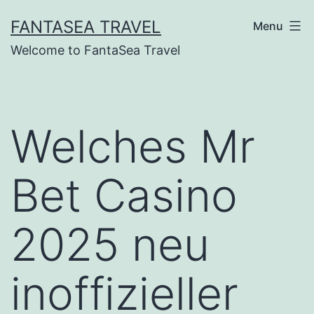
Skip
FANTASEA TRAVEL
Menu
to
Welcome to FantaSea Travel
content
Welches Mr
Bet Casino
2025 neu
inoffizieller