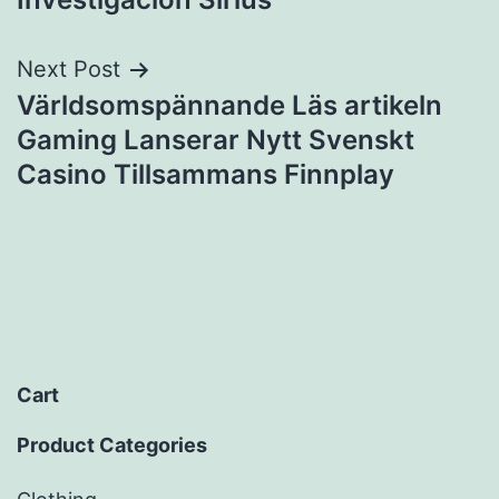
Next Post
Världsomspännande Läs artikeln
Gaming Lanserar Nytt Svenskt
Casino Tillsammans Finnplay
Cart
Product Categories