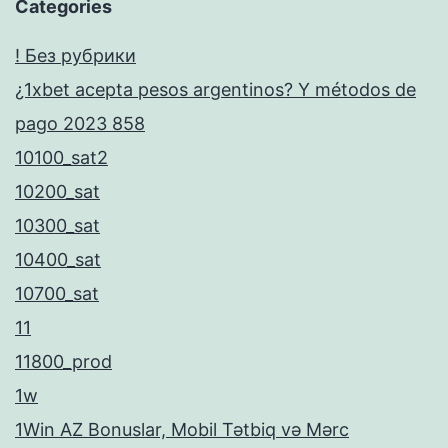
Categories
! Без рубрики
¿1xbet acepta pesos argentinos? Y métodos de
pago 2023 858
10100_sat2
10200_sat
10300_sat
10400_sat
10700_sat
11
11800_prod
1w
1Win AZ Bonuslar, Mobil Tətbiq və Mərc