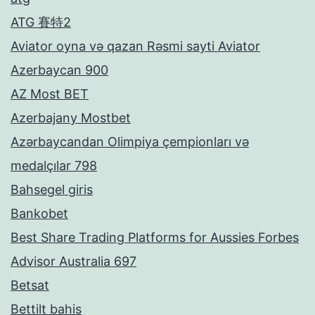
ATG 賽特2
Aviator oyna və qazan Rəsmi sayti Aviator
Azerbaycan 900
AZ Most BET
Azerbajany Mostbet
Azərbaycandan Olimpiya çempionları və
medalçılar 798
Bahsegel giris
Bankobet
Best Share Trading Platforms for Aussies Forbes
Advisor Australia 697
Betsat
Bettilt bahis