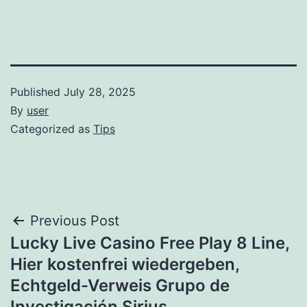
Published
July 28, 2025
By
user
Categorized as
Tips
Post
Previous Post
Lucky Live Casino Free Play 8 Line,
navigation
Hier kostenfrei wiedergeben,
Echtgeld-Verweis Grupo de
Investigación Sirius