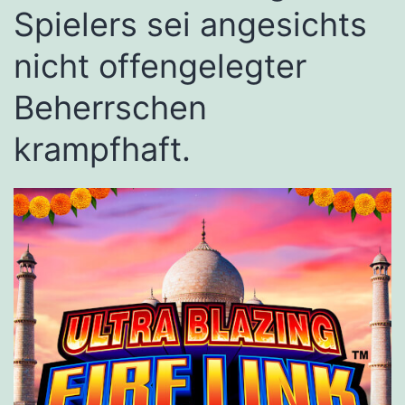
Spielers sei angesichts
nicht offengelegter
Beherrschen
krampfhaft.