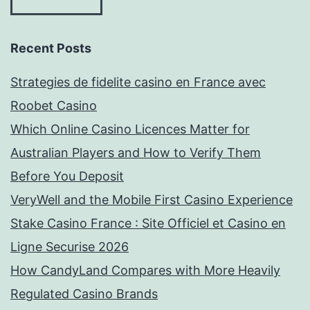
Recent Posts
Strategies de fidelite casino en France avec
Roobet Casino
Which Online Casino Licences Matter for
Australian Players and How to Verify Them
Before You Deposit
VeryWell and the Mobile First Casino Experience
Stake Casino France : Site Officiel et Casino en
Ligne Securise 2026
How CandyLand Compares with More Heavily
Regulated Casino Brands