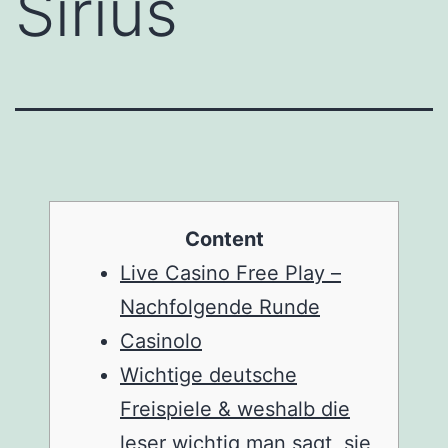
Sirius
Content
Live Casino Free Play –
Nachfolgende Runde
Casinolo
Wichtige deutsche
Freispiele & weshalb die
leser wichtig man sagt, sie