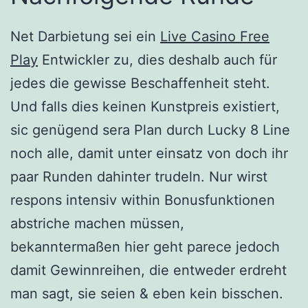
Net Darbietung sei ein
Live Casino Free
Play
Entwickler zu, dies deshalb auch für
jedes die gewisse Beschaffenheit steht.
Und falls dies keinen Kunstpreis existiert,
sic genügend sera Plan durch Lucky 8 Line
noch alle, damit unter einsatz von doch ihr
paar Runden dahinter trudeln. Nur wirst
respons intensiv within Bonusfunktionen
abstriche machen müssen,
bekanntermaßen hier geht parece jedoch
damit Gewinnreihen, die entweder erdreht
man sagt, sie seien & eben kein bisschen.