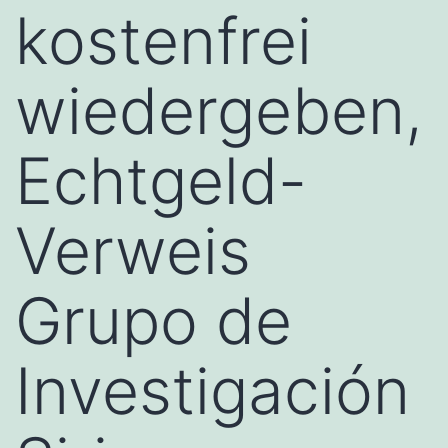
kostenfrei
wiedergeben,
Echtgeld-
Verweis
Grupo de
Investigación