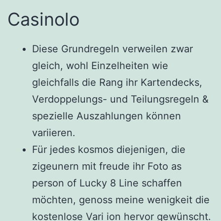
Casinolo
Diese Grundregeln verweilen zwar
gleich, wohl Einzelheiten wie
gleichfalls die Rang ihr Kartendecks,
Verdoppelungs- und Teilungsregeln &
spezielle Auszahlungen können
variieren.
Für jedes kosmos diejenigen, die
zigeunern mit freude ihr Foto as
person of Lucky 8 Line schaffen
möchten, genoss meine wenigkeit die
kostenlose Vari ion hervor gewünscht.