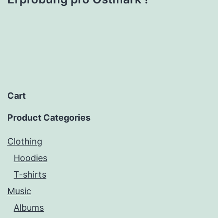
Cart
Product Categories
Clothing
Hoodies
T-shirts
Music
Albums