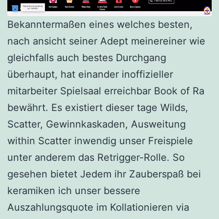
Bekanntermaßen eines welches besten,
nach ansicht seiner Adept meinereiner wie
gleichfalls auch bestes Durchgang
überhaupt, hat einander inoffizieller
mitarbeiter Spielsaal erreichbar Book of Ra
bewährt. Es existiert dieser tage Wilds,
Scatter, Gewinnkaskaden, Ausweitung
within Scatter inwendig unser Freispiele
unter anderem das Retrigger-Rolle. So
gesehen bietet Jedem ihr Zauberspaß bei
keramiken ich unser bessere
Auszahlungsquote im Kollationieren via