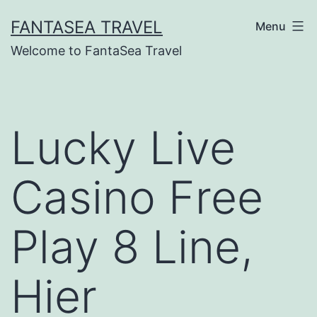
Skip
FANTASEA TRAVEL
Menu
to
Welcome to FantaSea Travel
content
Lucky Live
Casino Free
Play 8 Line,
Hier