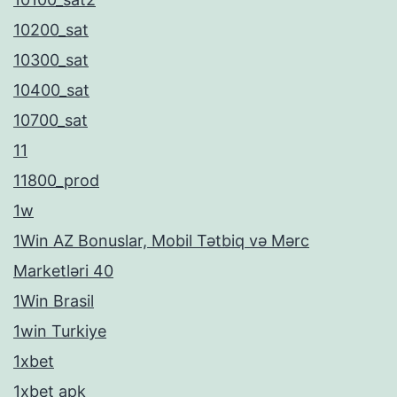
10200_sat
10300_sat
10400_sat
10700_sat
11
11800_prod
1w
1Win AZ Bonuslar, Mobil Tətbiq və Mərc
Marketləri 40
1Win Brasil
1win Turkiye
1xbet
1xbet apk