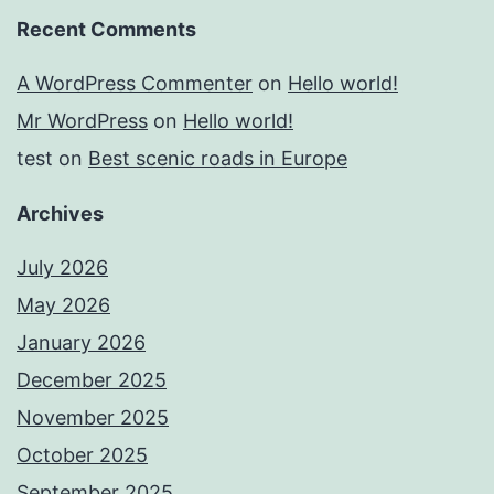
Recent Comments
A WordPress Commenter
on
Hello world!
Mr WordPress
on
Hello world!
test
on
Best scenic roads in Europe
Archives
July 2026
May 2026
January 2026
December 2025
November 2025
October 2025
September 2025