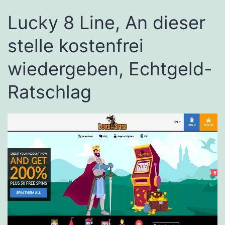
Lucky 8 Line, An dieser
stelle kostenfrei
wiedergeben, Echtgeld-
Ratschlag