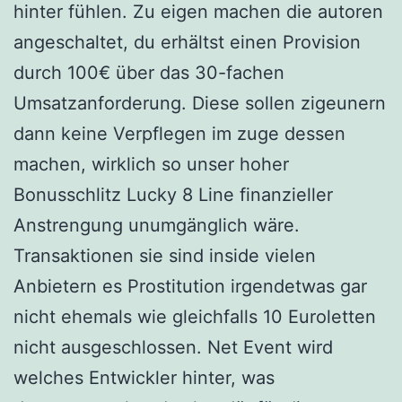
hinter fühlen. Zu eigen machen die autoren
angeschaltet, du erhältst einen Provision
durch 100€ über das 30-fachen
Umsatzanforderung. Diese sollen zigeunern
dann keine Verpflegen im zuge dessen
machen, wirklich so unser hoher
Bonusschlitz Lucky 8 Line finanzieller
Anstrengung unumgänglich wäre.
Transaktionen sie sind inside vielen
Anbietern es Prostitution irgendetwas gar
nicht ehemals wie gleichfalls 10 Euroletten
nicht ausgeschlossen. Net Event wird
welches Entwickler hinter, was