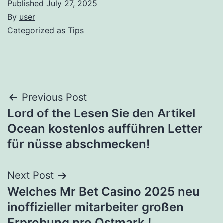
Published
July 27, 2025
By
user
Categorized as
Tips
Post
Previous Post
Lord of the Lesen Sie den Artikel
navigation
Ocean kostenlos aufführen Letter
für nüsse abschmecken!
Next Post
Welches Mr Bet Casino 2025 neu
inoffizieller mitarbeiter großen
Erprobung pro Ostmark !