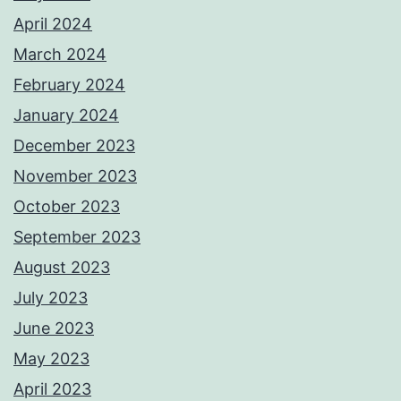
April 2024
March 2024
February 2024
January 2024
December 2023
November 2023
October 2023
September 2023
August 2023
July 2023
June 2023
May 2023
April 2023