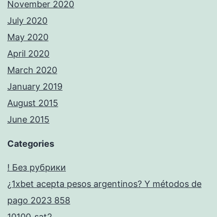
November 2020
July 2020
May 2020
April 2020
March 2020
January 2019
August 2015
June 2015
Categories
! Без рубрики
¿1xbet acepta pesos argentinos? Y métodos de
pago 2023 858
10100_sat2