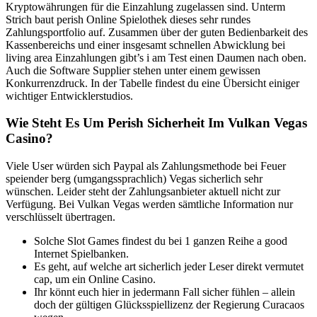
Kryptowährungen für die Einzahlung zugelassen sind. Unterm
Strich baut perish Online Spielothek dieses sehr rundes
Zahlungsportfolio auf. Zusammen über der guten Bedienbarkeit des
Kassenbereichs und einer insgesamt schnellen Abwicklung bei
living area Einzahlungen gibt’s i am Test einen Daumen nach oben.
Auch die Software Supplier stehen unter einem gewissen
Konkurrenzdruck. In der Tabelle findest du eine Übersicht einiger
wichtiger Entwicklerstudios.
Wie Steht Es Um Perish Sicherheit Im Vulkan Vegas
Casino?
Viele User würden sich Paypal als Zahlungsmethode bei Feuer
speiender berg (umgangssprachlich) Vegas sicherlich sehr
wünschen. Leider steht der Zahlungsanbieter aktuell nicht zur
Verfügung. Bei Vulkan Vegas werden sämtliche Information nur
verschlüsselt übertragen.
Solche Slot Games findest du bei 1 ganzen Reihe a good
Internet Spielbanken.
Es geht, auf welche art sicherlich jeder Leser direkt vermutet
cap, um ein Online Casino.
Ihr könnt euch hier in jedermann Fall sicher fühlen – allein
doch der gültigen Glücksspiellizenz der Regierung Curacaos