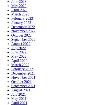
June 2023
May 2023
April 2023
March 2023
February 2023
January 2023
December 2022
November 2022
October 2022
September 2022
August 2022
July 2022
June 2022
May 2022
April 2022
March 2022
February 2022
December 2021
November 2021
October 2021
September 2021
August 2021
July 2021
May 2021
April 2021