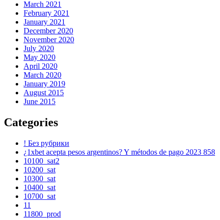
March 2021
February 2021
January 2021
December 2020
November 2020
July 2020
May 2020
April 2020
March 2020
January 2019
August 2015
June 2015
Categories
! Без рубрики
¿1xbet acepta pesos argentinos? Y métodos de pago 2023 858
10100_sat2
10200_sat
10300_sat
10400_sat
10700_sat
11
11800_prod