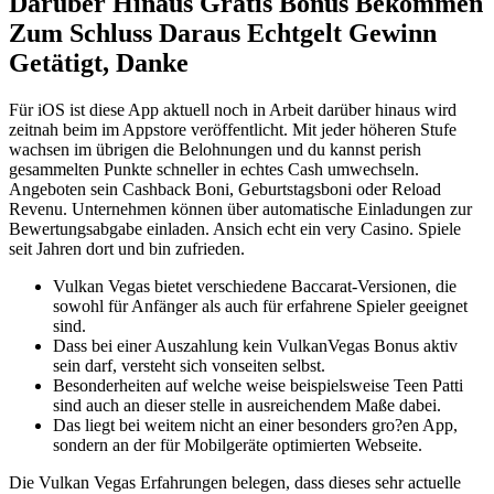
Darüber Hinaus Gratis Bonus Bekommen
Zum Schluss Daraus Echtgelt Gewinn
Getätigt, Danke
Für iOS ist diese App aktuell noch in Arbeit darüber hinaus wird
zeitnah beim im Appstore veröffentlicht. Mit jeder höheren Stufe
wachsen im übrigen die Belohnungen und du kannst perish
gesammelten Punkte schneller in echtes Cash umwechseln.
Angeboten sein Cashback Boni, Geburtstagsboni oder Reload
Revenu. Unternehmen können über automatische Einladungen zur
Bewertungsabgabe einladen. Ansich echt ein very Casino. Spiele
seit Jahren dort und bin zufrieden.
Vulkan Vegas bietet verschiedene Baccarat-Versionen, die
sowohl für Anfänger als auch für erfahrene Spieler geeignet
sind.
Dass bei einer Auszahlung kein VulkanVegas Bonus aktiv
sein darf, versteht sich vonseiten selbst.
Besonderheiten auf welche weise beispielsweise Teen Patti
sind auch an dieser stelle in ausreichendem Maße dabei.
Das liegt bei weitem nicht an einer besonders gro?en App,
sondern an der für Mobilgeräte optimierten Webseite.
Die Vulkan Vegas Erfahrungen belegen, dass dieses sehr actuelle