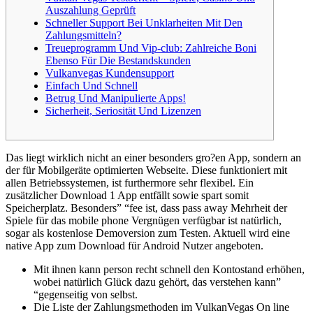
Auszahlung Geprüft
Schneller Support Bei Unklarheiten Mit Den
Zahlungsmitteln?
Treueprogramm Und Vip-club: Zahlreiche Boni
Ebenso Für Die Bestandskunden
Vulkanvegas Kundensupport
Einfach Und Schnell
Betrug Und Manipulierte Apps!
Sicherheit, Seriosität Und Lizenzen
Das liegt wirklich nicht an einer besonders gro?en App, sondern an
der für Mobilgeräte optimierten Webseite. Diese funktioniert mit
allen Betriebssystemen, ist furthermore sehr flexibel. Ein
zusätzlicher Download 1 App entfällt sowie spart somit
Speicherplatz. Besonders” “fee ist, dass pass away Mehrheit der
Spiele für das mobile phone Vergnügen verfügbar ist natürlich,
sogar als kostenlose Demoversion zum Testen. Aktuell wird eine
native App zum Download für Android Nutzer angeboten.
Mit ihnen kann person recht schnell den Kontostand erhöhen,
wobei natürlich Glück dazu gehört, das verstehen kann”
“gegenseitig von selbst.
Die Liste der Zahlungsmethoden im VulkanVegas On line