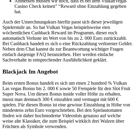
Anmerken müssen wir noch, dass es bei dem VulkanVegas
Casino Check keinen” “Reward ohne Einzahlung gegeben
hat.
Auch der Umrechnungskurs hierfür passt sich dieser jeweiligen
Spielerstufe an. So hat Vulkan Vegas beispielsweise eien
wöchentlichen Cashback Reward im Programm, dieser euch
automatisch Verluste im Wert von bis zu 2. 000 Euro zurückzahlt.
Bei Cashback handelt es sich o eine Rückzahlung verlorener Gelder.
Neben dem Chat kannst du zur Beantwortung wichtiger Fragen
einfach dasjenige FAQ heranziehen. Hier werden einfache
Sachverhalte in entsprechender Ausführlichkeit geklärt.
Blackjack Im Angebot
Beim ersten Bonus handelt es sich um einen 2 hundred % Vulkan
Las vegas Bonus bis 2. 000 € sowie 50 Freispiele für den Slot Fruit
Super Nova. Um diesen Bonus inside voller Höhe zu erhalten,
musst man demnach 300 € einzahlen und vermagst mit 600 €
spielen. Für diesen Bonus ist eine gewisse Einzahlung in Höhe von
mindestens zehn Euro vorgeschrieben. Bei den Spielautomaten
finden wir daher hochmoderne Videoslots genauso auf welche
weise alte Klassiker, die zum Beispiel wirklich drei Walzen über
Früchten als Symbole verwenden.