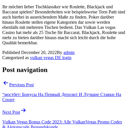
Ihr möchtet lieber Tischklassiker wie Roulette, Blackjack und
Baccarat spielen? Besonderheiten wie beispielsweise Teen Patti sind
auch hierbei in ausreichendem Maße zu finden. Poker darüber
hinaus Roulette stellen eigene Kategorien dar sowie werden
ebenfalls mit mehreren Tischen bedient. Das Vulkan Las vegas
Casino hat mehr als 25 Tische für Baccarat, Blackjack, Roulette und
mehr zu bieten darüber hinaus macht sich leicht durch die hohe
Qualität bemerkbar.
Published
December 20, 2022
By
admin
Categorized as
vulkan vegas DE login
Post navigation
Previous Post
“мостбет: Бонусы На Первый Депозит И Лучшие Ставки На
Спорт
Next Post
Vulkan Vegas Bonus Code 2023: Alle VulkanVegas Promo Codes
& Aktionscode Bestandskunde