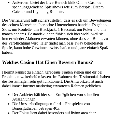
Außerdem bietet der Live-Bereich kklk Online Casinos
spannungsgeladene Spielshows wie zum Beispiel Dream
Catcher und Lightning Roulette.
Die Verifizierung hilft sicherzustellen, dass es sich um Bewertungen
des echten Menschen über echte Unternehmen handelt. Es geht o
Slots, um Roulette, um Blackjack, 1 Baccarat, um Poker und um
manch anderes. Bestandskunden fühlen sich hier wohl, weil sie
immer wieder Aktionen erwarten können, ohne dass ein Bonus zu
der Verpflichtung wird. Hier findet man pass away beliebtesten
Spiele, kann hohe Gewinne erwirtschaften und ganz einfach Spaß
haben.
Welches Casino Hat Einen Besseren Bonus?
Hiermit kannst du einfach geradeaus Fragen stellen und dir bei
Problemen weiterhelfen lassen. Im Rahmen des Testimonials haben
die Testanfragen sehr gut funktioniert. Die Antwortzeit ist auch
dabei immer internet marketing erwarteten Rahmen geblieben.
Der Anbieter hält hier sein Erm?glichen von schnellen
Auszahlungen.
Die Umsatzbedingungen für das Freispielen von
Bonusguthaben betragen 40x.
Der Fokus liegt dabei besonders auf living area eher