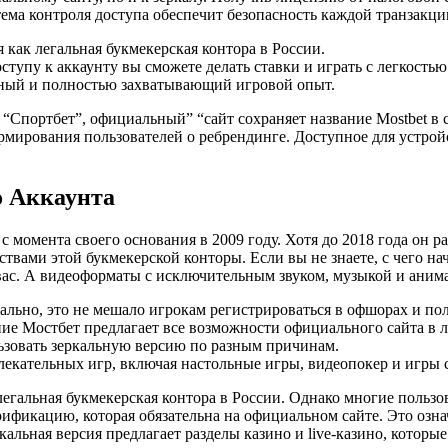
тема контроля доступа обеспечит безопасность каждой транзакци
 как легальная букмекерская контора в России.
тупу к аккаунту вы сможете делать ставки и играть с легкостью
нный и полностью захватывающий игровой опыт.
м “Спортбет”, официальный” “сайт сохраняет название Mostbet в
ирования пользователей о ребрендинге. Доступное для устройст
о Аккаунта
 момента своего основания в 2009 году. Хотя до 2018 года он р
твами этой букмекерской конторы. Если вы не знаете, с чего на
вас. А видеоформаты с исключительным звуком, музыкой и аним
гально, это не мешало игрокам регистрироваться в офшорах и п
ение Мостбет предлагает все возможности официального сайта в 
ьзовать зеркальную версию по разным причинам.
лекательных игр, включая настольные игры, видеопокер и игры
 легальная букмекерская контора в России. Однако многие польз
ификацию, которая обязательна на официальном сайте. Это означ
ркальная версия предлагает разделы казино и live-казино, кото