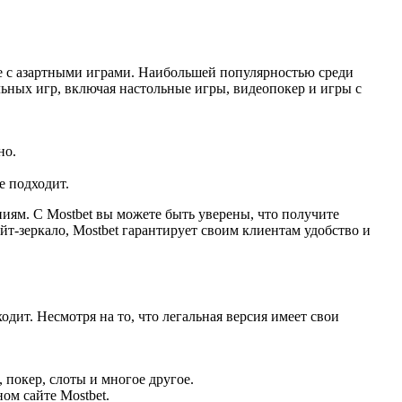
ное с азартными играми. Наибольшей популярностью среди
льных игр, включая настольные игры, видеопокер и игры с
но.
е подходит.
ниям. С Mostbet вы можете быть уверены, что получите
т-зеркало, Mostbet гарантирует своим клиентам удобство и
дит. Несмотря на то, что легальная версия имеет свои
 покер, слоты и многое другое.
ом сайте Mostbet.