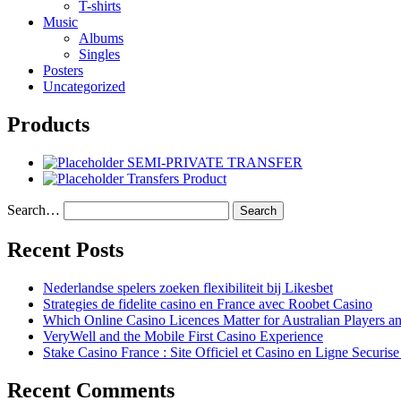
T-shirts
Music
Albums
Singles
Posters
Uncategorized
Products
SEMI-PRIVATE TRANSFER
Transfers Product
Search…
Recent Posts
Nederlandse spelers zoeken flexibiliteit bij Likesbet
Strategies de fidelite casino en France avec Roobet Casino
Which Online Casino Licences Matter for Australian Players 
VeryWell and the Mobile First Casino Experience
Stake Casino France : Site Officiel et Casino en Ligne Securis
Recent Comments