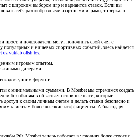
пыт с широким выбором игр и вариантов ставок. Если вы
аловать себя разнообразными азартными играми, то зеркало –
и прост, и пользователи могут пополнить свой счет с
ску популярных и нишевых спортивных событий, здесь найдется
t uz yuklab olish ios
.
йденным игровым опытом.
 с живыми дилерами.
легкодоступном формате.
ианты с минимальными суммами. В Mostbet мы стремимся создать
лли без обиняков объясняет основные шаги, которые
ь доступ к своим личным счетам и делать ставки безопасно и
 своим клиентам более высокие коэффициенты. А благодаря
лужбы РФ, Mostbet теперь работает в условиях более строгих