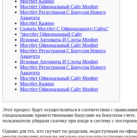
Мостбет Казино
Мостбет Официальный Сайт Mostbet
Мостбет Регистрация С Бонусом Нового
Аккаунта
Мостбет Казино
Скачать Мостбет С Официального Сайта”
“мостбет Официальный Сайт
Игровые Автоматы И Слоты Mostbet
Мостбет Официальный Сайт Mostbet
Мостбет Регистрация С Бонусом Нового
Аккаунта
Игровые Автоматы И Слоты Mostbet
Мостбет Регистрация С Бонусом Нового
Аккаунта
Мостбет Официальный Сайт Mostbet
Мостбет Казино
Мостбет Официальный Сайт Mostbet
Этот процесс будет осуществляться в соответствии с правилам
специальными приветственными бонусами на бонусном счете. З
пользователи убирали галочку при входе в систему с посторонн
Однако для тех, кто скучает по разделам, недоступным на офиц
версия позволяет игрокам легально наслаждаться такими играми