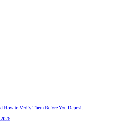
and How to Verify Them Before You Deposit
e 2026