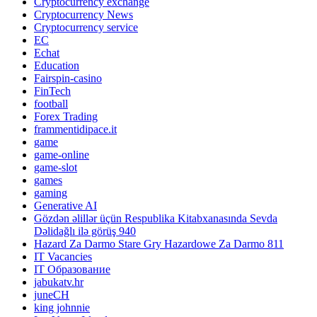
Cryptocurrency exchange
Cryptocurrency News
Cryptocurrency service
EC
Echat
Education
Fairspin-casino
FinTech
football
Forex Trading
frammentidipace.it
game
game-online
game-slot
games
gaming
Generative AI
Gözdən əlillər üçün Respublika Kitabxanasında Sevda
Dəlidağlı ilə görüş 940
Hazard Za Darmo Stare Gry Hazardowe Za Darmo 811
IT Vacancies
IT Образование
jabukatv.hr
juneCH
king johnnie