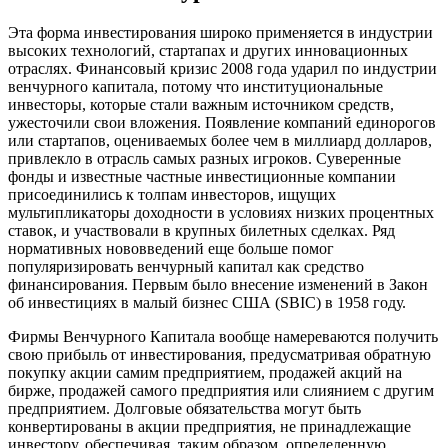
Эта форма инвестирования широко применяется в индустрии
высоких технологий, стартапах и других инновационных
отраслях. Финансовый кризис 2008 года ударил по индустрии
венчурного капитала, потому что институциональные
инвесторы, которые стали важным источником средств,
ужесточили свои вложения. Появление компаний единорогов
или стартапов, оцениваемых более чем в миллиард долларов,
привлекло в отрасль самых разных игроков. Суверенные
фонды и известные частные инвестиционные компании
присоединились к толпам инвесторов, ищущих
мультипликаторы доходности в условиях низких процентных
ставок, и участвовали в крупных билетных сделках. Ряд
нормативных нововведений еще больше помог
популяризировать венчурный капитал как средство
финансирования. Первым было внесение изменений в Закон
об инвестициях в малый бизнес США (SBIC) в 1958 году.
Фирмы Венчурного Капитала вообще намереваются получить
свою прибыль от инвестирования, предусматривая обратную
покупку акции самим предприятием, продажей акций на
бирже, продажей самого предприятия или слиянием с другим
предприятием. Долговые обязательства могут быть
конвертированы в акции предприятия, не принадлежащие
инвестору, обеспечивая, таким образом, определенную