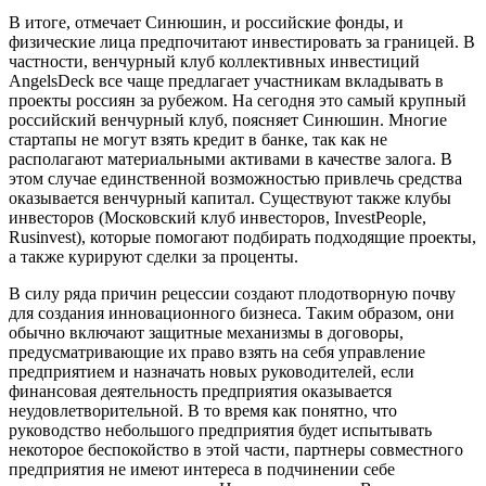
В итоге, отмечает Синюшин, и российские фонды, и
физические лица предпочитают инвестировать за границей. В
частности, венчурный клуб коллективных инвестиций
АngelsDeck все чаще предлагает участникам вкладывать в
проекты россиян за рубежом. На сегодня это самый крупный
российский венчурный клуб, поясняет Синюшин. Многие
стартапы не могут взять кредит в банке, так как не
располагают материальными активами в качестве залога. В
этом случае единственной возможностью привлечь средства
оказывается венчурный капитал. Существуют также клубы
инвесторов (Московский клуб инвесторов, InvestPeople,
Rusinvest), которые помогают подбирать подходящие проекты,
а также курируют сделки за проценты.
В силу ряда причин рецессии создают плодотворную почву
для создания инновационного бизнеса. Таким образом, они
обычно включают защитные механизмы в договоры,
предусматривающие их право взять на себя управление
предприятием и назначать новых руководителей, если
финансовая деятельность предприятия оказывается
неудовлетворительной. В то время как понятно, что
руководство небольшого предприятия будет испытывать
некоторое беспокойство в этой части, партнеры совместного
предприятия не имеют интереса в подчинении себе