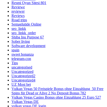
Resmi Oyun Sitesi 801
Reviewe
reviewer
Reviews
Road trips
Semaglutide Online
seo_linkk
seo_linkk_order
Shiba Inu Purpose 67
Sober living
Software development
spain
sweet bonanza
telegram-con
Tips
uncategorised
Uncategorized
Uncategorized2
Uncategorized4
UZ Most bet
Vulkan Vegas 50 Freispiele Bonus ohne Einzahlung ️ 50 Free
Spins für Dead or Alive 2 No Deposit Bonus 782
Vulkan Vegas Casino Bonus ohne Einzahlung 25 Euro 527
Vulkan Vegas DE
vulkan vegas DE login