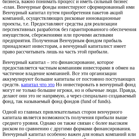
бизнеса, важно понимать процесс и иметь сильный бизнес
-план. Венчурные фонды инвестируют сформированный ими
Венчурный капитал путем приобретения пакетов акций
компаний, осуществляющих рисковые инновационные
проекты, т.е. Предоставляют средства для реализации
перспективных разработок без гарантированного обеспечения
имуществом, сбережениями или прочими активами
предприятия. Полученная Венчурным фондом прибыль
принадлежит инвесторам, а венчурный капиталист имеет
право рассчитывать лишь на часть этой прибыли.
Венчурный капитал – это финансирование, которое
предоставляется частным компаниям инвесторами в обмен на
частичное владение компанией. Все эти организации
аккумулируют большие капиталы от постоянно поступающих
средств.
капитал что это
Но инвестировать в венчурный фонд
могут не только большие игроки, но и обычные люди. Правда,
делают они это не напрямую, а через специально создаваемый
фонд, так называемый фонд фондов (fund of funds).
Одной из главных привлекательных сторон венчурного
капитала является возможность получения прибыли выше
среднего уровня. Однако он также связан с более высоким
риском по сравнению с другими формами финансирования.
Венчурный капитал особенно важен для новых компаний или