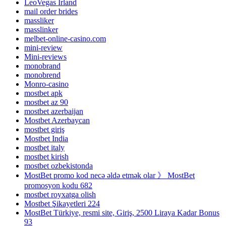
LeoVegas Irland
mail order brides
massliker
masslinker
melbet-online-casino.com
mini-review
Mini-reviews
monobrand
monobrend
Monro-casino
mostbet apk
mostbet az 90
mostbet azerbaijan
Mostbet Azerbaycan
mostbet giriş
Mostbet India
mostbet italy
mostbet kirish
mostbet ozbekistonda
MostBet promo kod necə əldə etmək olar 》 MostBet
promosyon kodu 682
mostbet royxatga olish
Mostbet Şikayetleri 224
MostBet Türkiye, resmi site, Giriş, 2500 Liraya Kadar Bonus
93