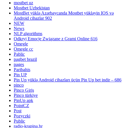
mostbet uz
Mostbet Uzbekistan
MostBet yüklə Azərbaycanda Mostbet yükləyin IOS və
Android cihazlar 902
NEW
News
NLP algorithms
Odkryj Emocje Związane z Grami Online 616
Omegle
Omegle cc
Pablic
pagbet brazil
pages
Paribahis
Pin UP
Pin Up yüklə Android cihazları üçün Pin Up bet indir – 686
pinco
Pinco Giriş
Pinco türkiye
PinUp apk
PointCZ
Post
Pozyczki
Public
radio-krapina.hr