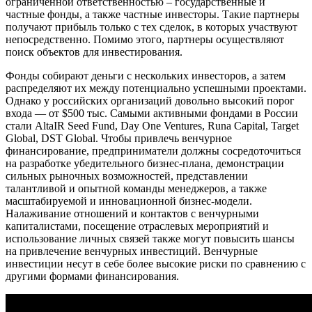
ограниченной ответственностью – государственные и
частные фонды, а также частные инвесторы. Такие партнеры
получают прибыль только с тех сделок, в которых участвуют
непосредственно. Помимо этого, партнеры осуществляют
поиск объектов для инвестирования.
Фонды собирают деньги с нескольких инвесторов, а затем
распределяют их между потенциально успешными проектами.
Однако у российских организаций довольно высокий порог
входа — от $500 тыс. Самыми активными фондами в России
стали AltaIR Seed Fund, Day One Ventures, Runa Capital, Target
Global, DST Global. Чтобы привлечь венчурное
финансирование, предприниматели должны сосредоточиться
на разработке убедительного бизнес-плана, демонстрации
сильных рыночных возможностей, представлении
талантливой и опытной команды менеджеров, а также
масштабируемой и инновационной бизнес-модели.
Налаживание отношений и контактов с венчурными
капиталистами, посещение отраслевых мероприятий и
использование личных связей также могут повысить шансы
на привлечение венчурных инвестиций. Венчурные
инвестиции несут в себе более высокие риски по сравнению с
другими формами финансирования.