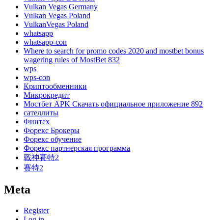
Vulkan Vegas Germany
Vulkan Vegas Poland
VulkanVegas Poland
whatsapp
whatsapp-con
Where to search for promo codes 2020 and mostbet bonus
wagering rules of MostBet 832
wps
wps-con
Криптообменники
Микрокредит
Мостбет APK Скачать официальное приложение 892
сателлиты
Финтех
Форекс Брокеры
Форекс обучение
Форекс партнерская программа
戰神賽特2
賽特2
Meta
Register
Log in