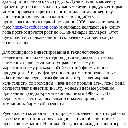
аудитории и финансовых средств. Лучше, если к моменту
презентации бизнес-модели у вас уже будет продукт, который
можно продемонстрировать потенциальному инвестору.
Инвестиции венчурного капитала в Индийскую
промышленность в первой половине 2006 года составляют
three
https://deveducation.com/
миллиарда долларов, а к концу
года прогнозируется рост до 6.5 миллиарда долларов. Этот
пункт является также одной из ключевых составляющих
бизнес-плана.
Для обширного инвестирования в технологические
тенденции, но только в период доминирования, с целью
снижения подверженности управленческому и
маркетинговому рискам любой частной фирмы или её
продукции. В таком фонде инвестор имеет определённые
обязательства перед этим фондом, которые венчурные
капиталисты со временем «начинают проклинать», пока фонд
осуществляет инвестиции. Эту модель впервые успешно
применили фонды Кремниевой долины в 1980-х гг. На
первых четырех стадиях решается задача приведения
компании к биржевой зрелости.
Руководство компании – это профессионалы с опытом работы
в сфере инвестиций, получающие часть прибыли от всех
проектов компании. На нижней ступени находятся партнеры с