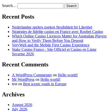
Search…
Recent Posts
Nederlandse spelers zoeken flexibiliteit bij Likesbet
Strategies de fidelite casino en France avec Roobet Casino
Which Online Casino Licences Matter for Australian Players
and How to Verify Them Before You Deposit
VeryWell and the Mobile First Casino Experience
Stake Casino France : Site Officiel et Casino en Ligne
Securise 2026
Recent Comments
A WordPress Commenter
on
Hello world!
Mr WordPress
on
Hello world!
test
on
Best scenic roads in Europe
Archives
August 2026
July 2026