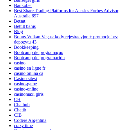
Bahsegel giris
Bankobet
Best Share Trading Platforms for Aussies Forbes Advisor
Australia 697
Betsat
Bettilt bahis
Blog
Bonus Vulkan Vegas: kody rejestracyjne + promocje bez
depozytu 43
Bookkeeping
Bootcamp de programação
Bootcamp de programación
casino
casino en ligne fr
casino onlina ca
Casino sitesi
casino-game
casino-online
casinomaxi giris
CH
Chathub
Chatib
CIB
Codere Argentina
crazy time