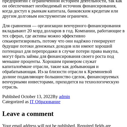
предприятий с ограниченной историей деятельности, так как
он обеспечивает необходимый источник финансирования,
когда доступ к рынкам капитала, банковским кредитам или
другим долговым инструментам ограничен.
Для сравнения — организации венчурного финансирования
вкладывают 20 млрд долларов в год. Компании, работающие в
тех сферах, где активы можно эффективно
секьюритизировать, потому что они надёжно генерируют
будущие потоки денежных доходов или имеют хороший
потенциал для перепродажи в случае потери права выкупа,
могут брать займы для финансирования своего роста под
меньшие проценты. Хорошим примером служат
капиталоёмкие отрасли, такие как добывающая и
обрабатывающая. Из-за близости отрасли к Кремниевой
долине подавляющее большинство сделок, финансируемых
венчурными инвесторами, приходится на технологическую
отрасль.
Published
October 13, 2022
By
admin
Categorized as
IT Образование
Leave a comment
Your email address will not be published.
Required fields are