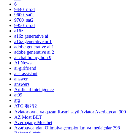
6
9440_prod
9600_sat2
9700_sat2
9950_prod
a16z
a16z generative ai
a16z generative ai 1
adobe generative ai 1
adobe generative ai 2
ai chat bot python 9
AI News
ai-girlfriend
aisi-assistant
answer
answers
Artificial Intelligence
at99
atg
ATG 賽特2
Aviator oyna və qazan Rəsmi sayti Aviator Azerbaycan 900
AZ Most BET
Azerbajany Mostbet
Azərbaycandan Olimpiya çempionları və medalçılar 798