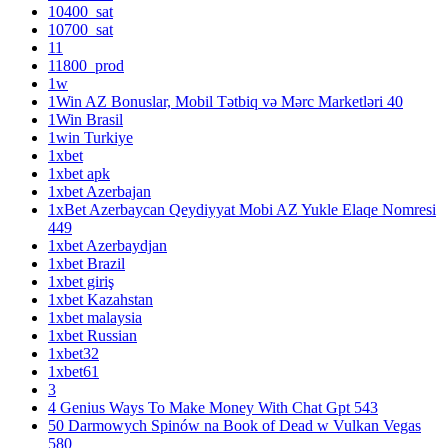
10400_sat
10700_sat
11
11800_prod
1w
1Win AZ Bonuslar, Mobil Tətbiq və Mərc Marketləri 40
1Win Brasil
1win Turkiye
1xbet
1xbet apk
1xbet Azerbajan
1xBet Azerbaycan Qeydiyyat Mobi AZ Yukle Elaqe Nomresi
449
1xbet Azerbaydjan
1xbet Brazil
1xbet giriş
1xbet Kazahstan
1xbet malaysia
1xbet Russian
1xbet32
1xbet61
3
4 Genius Ways To Make Money With Chat Gpt 543
50 Darmowych Spinów na Book of Dead w Vulkan Vegas
580