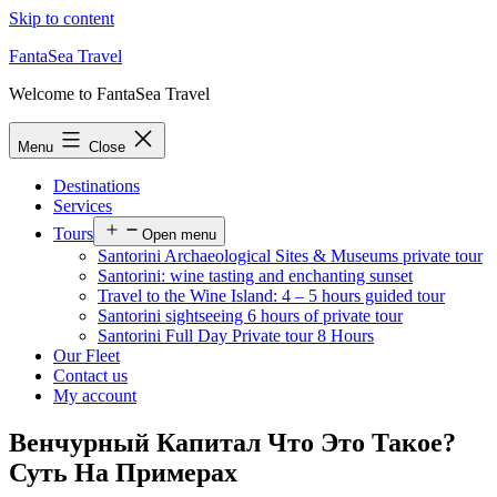
Skip to content
FantaSea Travel
Welcome to FantaSea Travel
Menu
Close
Destinations
Services
Tours
Open menu
Santorini Archaeological Sites & Museums private tour
Santorini: wine tasting and enchanting sunset
Travel to the Wine Island: 4 – 5 hours guided tour
Santorini sightseeing 6 hours of private tour
Santorini Full Day Private tour 8 Hours
Our Fleet
Contact us
My account
Венчурный Капитал Что Это Такое?
Суть На Примерах