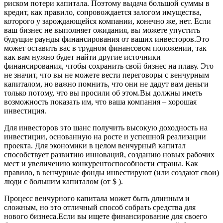
риском потери капитала. Поэтому выдача большой суммы в
кредит, как правило, сопровождается залогом имущества,
которого у зарождающейся компании, конечно же, нет. Если
ваш бизнес не выполняет ожидания, вы можете упустить
будущие раунды финансирования от ваших инвесторов.Это
может оставить вас в трудном финансовом положении, так
как вам нужно будет найти другие источники
финансирования, чтобы сохранить свой бизнес на плаву. Это
не значит, что вы не можете вести переговоры с венчурным
капиталом, но важно помнить, что они не дадут вам деньги
только потому, что вы просили об этом.Вы должны иметь
возможность показать им, что ваша компания – хорошая
инвестиция.
Для инвесторов это шанс получить высокую доходность на
инвестиции, основанную на росте и успешной реализации
проекта. Для экономики в целом венчурный капитал
способствует развитию инноваций, созданию новых рабочих
мест и увеличению конкурентоспособности страны. Как
правило, в венчурные фонды инвестируют (или создают свои)
люди с большим капиталом (от $ ).
Процесс венчурного капитала может быть длинным и
сложным, но это отличный способ собрать средства для
нового бизнеса.Если вы ищете финансирование для своего