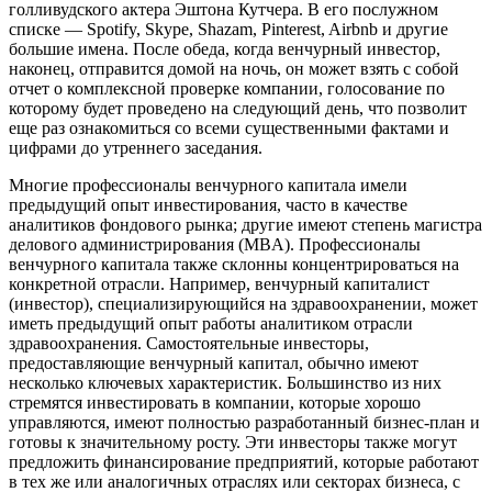
голливудского актера Эштона Кутчера. В его послужном
списке — Spotify, Skype, Shazam, Pinterest, Airbnb и другие
большие имена. После обеда, когда венчурный инвестор,
наконец, отправится домой на ночь, он может взять с собой
отчет о комплексной проверке компании, голосование по
которому будет проведено на следующий день, что позволит
еще раз ознакомиться со всеми существенными фактами и
цифрами до утреннего заседания.
Многие профессионалы венчурного капитала имели
предыдущий опыт инвестирования, часто в качестве
аналитиков фондового рынка; другие имеют степень магистра
делового администрирования (MBA). Профессионалы
венчурного капитала также склонны концентрироваться на
конкретной отрасли. Например, венчурный капиталист
(инвестор), специализирующийся на здравоохранении, может
иметь предыдущий опыт работы аналитиком отрасли
здравоохранения. Самостоятельные инвесторы,
предоставляющие венчурный капитал, обычно имеют
несколько ключевых характеристик. Большинство из них
стремятся инвестировать в компании, которые хорошо
управляются, имеют полностью разработанный бизнес-план и
готовы к значительному росту. Эти инвесторы также могут
предложить финансирование предприятий, которые работают
в тех же или аналогичных отраслях или секторах бизнеса, с