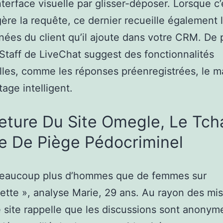
nterface visuelle par glisser-déposer. Lorsque c’
gère la requête, ce dernier recueille également 
ées du client qu’il ajoute dans votre CRM. De 
n Staff de LiveChat suggest des fonctionnalités
lles, comme les réponses préenregistrées, le 
tage intelligent.
ture Du Site Omegle, Le Tch
e De Piège Pédocriminel
 beaucoup plus d’hommes que de femmes sur
ette », analyse Marie, 29 ans. Au rayon des mi
e site rappelle que les discussions sont anonym