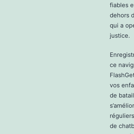
fiables
dehors 
qui a op
justice.
Enregis
ce navig
FlashGet
vos enfa
de batai
s’amélio
réguliers
de chatb