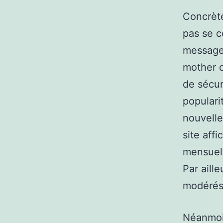
Concrète
pas se c
message 
mother o
de sécur
populari
nouvelle
site aff
mensuell
Par aill
modérés 
Néanmoin