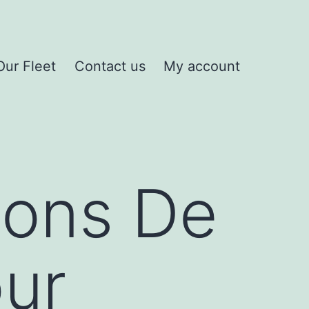
Our Fleet
Contact us
My account
n
u
ions De
ur