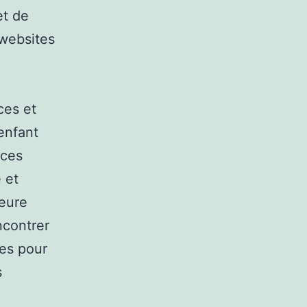
et de
 websites
ces et
enfant
 ces
 et
leure
ncontrer
ses pour
s