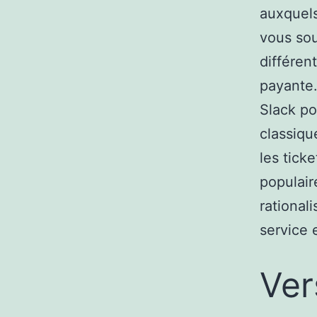
auxquels
vous sou
différen
payante. 
Slack po
classiqu
les ticke
populair
rational
service 
Ver