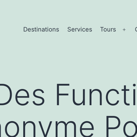
Destinations
Services
Tours
Ope
men
Des Funct
nonyme Po