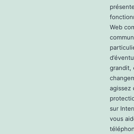
présente
fonction
Web com
communic
particul
d’éventu
grandit,
changeme
agissez 
protecti
sur Inte
vous aid
téléphon