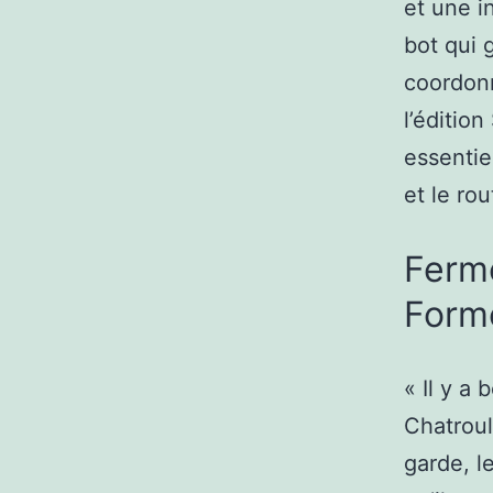
et une i
bot qui 
coordonn
l’éditio
essentie
et le rou
Ferme
Form
« Il y a
Chatroul
garde, l