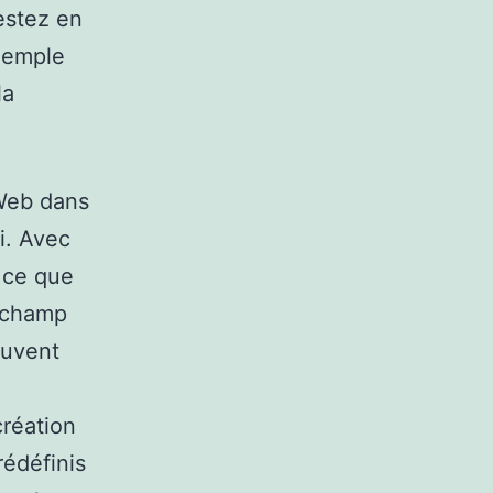
estez en
xemple
la
Web dans
i. Avec
 ce que
n champ
euvent
création
édéfinis