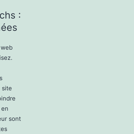
chs :
nées
e web
isez.
s
 site
oindre
 en
eur sont
tes