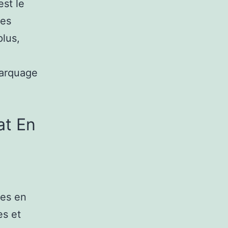
est le
les
plus,
marquage
at En
ses en
es et