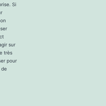
rise. Si
ur
ion
iser
ct
gir sur
e très
ser pour
 de