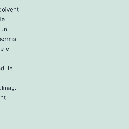
doivent
le
’un
permis
ne en
d, le
oolmag.
ont