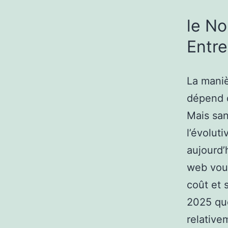
le No
Entre
La maniè
dépend d
Mais san
l’évoluti
aujourd’
web vous
coût et 
2025 que
relative