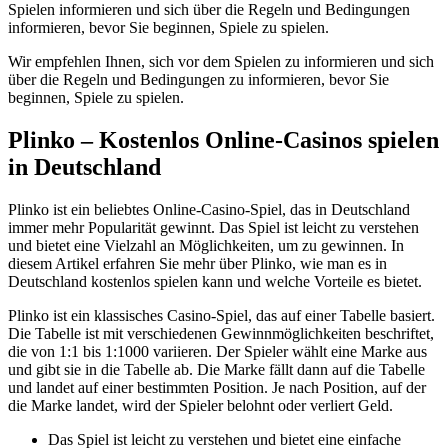
Spielen informieren und sich über die Regeln und Bedingungen
informieren, bevor Sie beginnen, Spiele zu spielen.
Wir empfehlen Ihnen, sich vor dem Spielen zu informieren und sich
über die Regeln und Bedingungen zu informieren, bevor Sie
beginnen, Spiele zu spielen.
Plinko – Kostenlos Online-Casinos spielen
in Deutschland
Plinko ist ein beliebtes Online-Casino-Spiel, das in Deutschland
immer mehr Popularität gewinnt. Das Spiel ist leicht zu verstehen
und bietet eine Vielzahl an Möglichkeiten, um zu gewinnen. In
diesem Artikel erfahren Sie mehr über Plinko, wie man es in
Deutschland kostenlos spielen kann und welche Vorteile es bietet.
Plinko ist ein klassisches Casino-Spiel, das auf einer Tabelle basiert.
Die Tabelle ist mit verschiedenen Gewinnmöglichkeiten beschriftet,
die von 1:1 bis 1:1000 variieren. Der Spieler wählt eine Marke aus
und gibt sie in die Tabelle ab. Die Marke fällt dann auf die Tabelle
und landet auf einer bestimmten Position. Je nach Position, auf der
die Marke landet, wird der Spieler belohnt oder verliert Geld.
Das Spiel ist leicht zu verstehen und bietet eine einfache