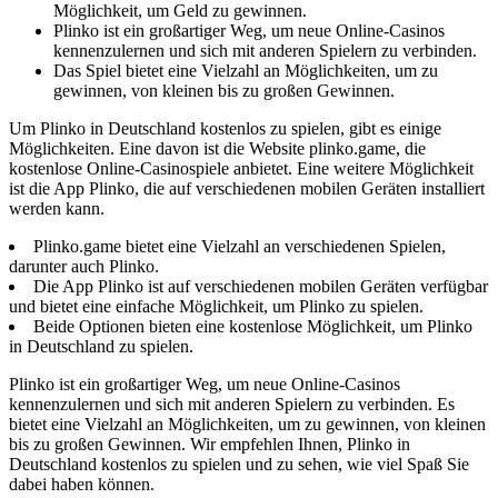
Möglichkeit, um Geld zu gewinnen.
Plinko ist ein großartiger Weg, um neue Online-Casinos
kennenzulernen und sich mit anderen Spielern zu verbinden.
Das Spiel bietet eine Vielzahl an Möglichkeiten, um zu
gewinnen, von kleinen bis zu großen Gewinnen.
Um Plinko in Deutschland kostenlos zu spielen, gibt es einige
Möglichkeiten. Eine davon ist die Website plinko.game, die
kostenlose Online-Casinospiele anbietet. Eine weitere Möglichkeit
ist die App Plinko, die auf verschiedenen mobilen Geräten installiert
werden kann.
Plinko.game bietet eine Vielzahl an verschiedenen Spielen,
darunter auch Plinko.
Die App Plinko ist auf verschiedenen mobilen Geräten verfügbar
und bietet eine einfache Möglichkeit, um Plinko zu spielen.
Beide Optionen bieten eine kostenlose Möglichkeit, um Plinko
in Deutschland zu spielen.
Plinko ist ein großartiger Weg, um neue Online-Casinos
kennenzulernen und sich mit anderen Spielern zu verbinden. Es
bietet eine Vielzahl an Möglichkeiten, um zu gewinnen, von kleinen
bis zu großen Gewinnen. Wir empfehlen Ihnen, Plinko in
Deutschland kostenlos zu spielen und zu sehen, wie viel Spaß Sie
dabei haben können.