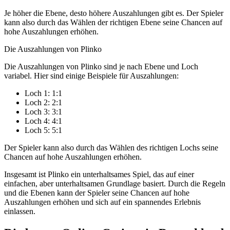
Je höher die Ebene, desto höhere Auszahlungen gibt es. Der Spieler
kann also durch das Wählen der richtigen Ebene seine Chancen auf
hohe Auszahlungen erhöhen.
Die Auszahlungen von Plinko
Die Auszahlungen von Plinko sind je nach Ebene und Loch
variabel. Hier sind einige Beispiele für Auszahlungen:
Loch 1: 1:1
Loch 2: 2:1
Loch 3: 3:1
Loch 4: 4:1
Loch 5: 5:1
Der Spieler kann also durch das Wählen des richtigen Lochs seine
Chancen auf hohe Auszahlungen erhöhen.
Insgesamt ist Plinko ein unterhaltsames Spiel, das auf einer
einfachen, aber unterhaltsamen Grundlage basiert. Durch die Regeln
und die Ebenen kann der Spieler seine Chancen auf hohe
Auszahlungen erhöhen und sich auf ein spannendes Erlebnis
einlassen.