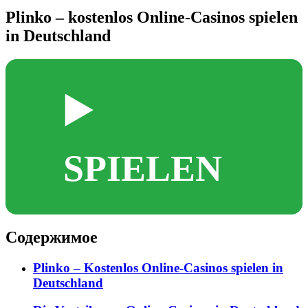
Plinko – kostenlos Online-Casinos spielen
in Deutschland
▶️
SPIELEN
Содержимое
Plinko – Kostenlos Online-Casinos spielen in
Deutschland