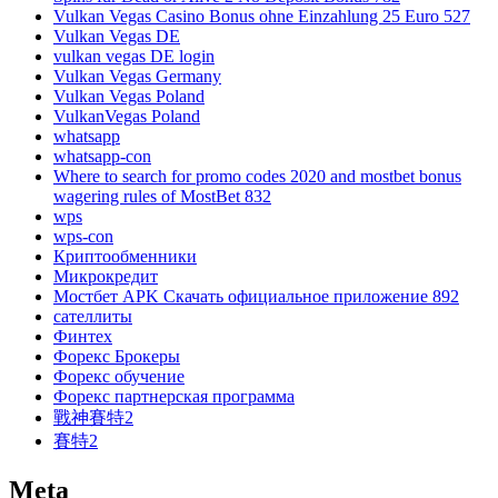
Vulkan Vegas Casino Bonus ohne Einzahlung 25 Euro 527
Vulkan Vegas DE
vulkan vegas DE login
Vulkan Vegas Germany
Vulkan Vegas Poland
VulkanVegas Poland
whatsapp
whatsapp-con
Where to search for promo codes 2020 and mostbet bonus
wagering rules of MostBet 832
wps
wps-con
Криптообменники
Микрокредит
Мостбет APK Скачать официальное приложение 892
сателлиты
Финтех
Форекс Брокеры
Форекс обучение
Форекс партнерская программа
戰神賽特2
賽特2
Meta