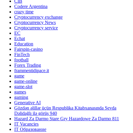
CIB
Codere Argentina
crazy time
Cryptocurrency exchange
Cryptocurrency News
Cryptocurrency service
EC
Echat
Education
Fairspin-casino
FinTech
football
Forex Trading
frammentidipace.it
game
game-online
game-slot
games
gaming
Generative AI
Gözdən əlillər üçün Respublika Kitabxanasında Sevda
Dəlidağlı ilə görüş 940
Hazard Za Darmo Stare Gry Hazardowe Za Darmo 811
IT Vacancies
IT Образование