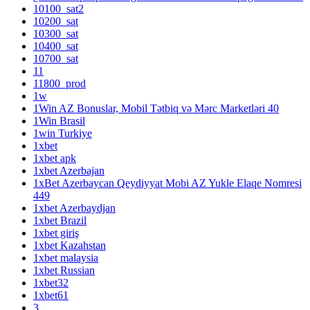
10100_sat2
10200_sat
10300_sat
10400_sat
10700_sat
11
11800_prod
1w
1Win AZ Bonuslar, Mobil Tətbiq və Mərc Marketləri 40
1Win Brasil
1win Turkiye
1xbet
1xbet apk
1xbet Azerbajan
1xBet Azerbaycan Qeydiyyat Mobi AZ Yukle Elaqe Nomresi
449
1xbet Azerbaydjan
1xbet Brazil
1xbet giriş
1xbet Kazahstan
1xbet malaysia
1xbet Russian
1xbet32
1xbet61
3