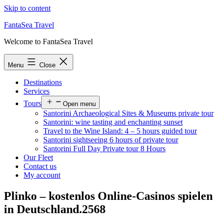
Skip to content
FantaSea Travel
Welcome to FantaSea Travel
Menu
Close
Destinations
Services
Tours
Open menu
Santorini Archaeological Sites & Museums private tour
Santorini: wine tasting and enchanting sunset
Travel to the Wine Island: 4 – 5 hours guided tour
Santorini sightseeing 6 hours of private tour
Santorini Full Day Private tour 8 Hours
Our Fleet
Contact us
My account
Plinko – kostenlos Online-Casinos spielen
in Deutschland.2568