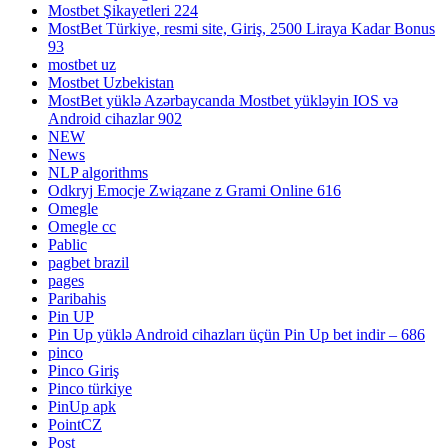
Mostbet Şikayetleri 224
MostBet Türkiye, resmi site, Giriş, 2500 Liraya Kadar Bonus
93
mostbet uz
Mostbet Uzbekistan
MostBet yüklə Azərbaycanda Mostbet yükləyin IOS və
Android cihazlar 902
NEW
News
NLP algorithms
Odkryj Emocje Związane z Grami Online 616
Omegle
Omegle cc
Pablic
pagbet brazil
pages
Paribahis
Pin UP
Pin Up yüklə Android cihazları üçün Pin Up bet indir – 686
pinco
Pinco Giriş
Pinco türkiye
PinUp apk
PointCZ
Post