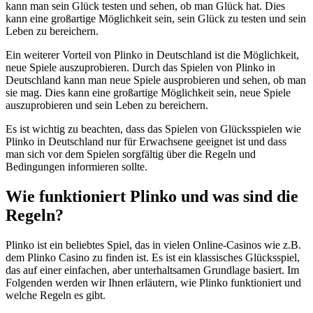
kann man sein Glück testen und sehen, ob man Glück hat. Dies
kann eine großartige Möglichkeit sein, sein Glück zu testen und sein
Leben zu bereichern.
Ein weiterer Vorteil von Plinko in Deutschland ist die Möglichkeit,
neue Spiele auszuprobieren. Durch das Spielen von Plinko in
Deutschland kann man neue Spiele ausprobieren und sehen, ob man
sie mag. Dies kann eine großartige Möglichkeit sein, neue Spiele
auszuprobieren und sein Leben zu bereichern.
Es ist wichtig zu beachten, dass das Spielen von Glücksspielen wie
Plinko in Deutschland nur für Erwachsene geeignet ist und dass
man sich vor dem Spielen sorgfältig über die Regeln und
Bedingungen informieren sollte.
Wie funktioniert Plinko und was sind die
Regeln?
Plinko ist ein beliebtes Spiel, das in vielen Online-Casinos wie z.B.
dem Plinko Casino zu finden ist. Es ist ein klassisches Glücksspiel,
das auf einer einfachen, aber unterhaltsamen Grundlage basiert. Im
Folgenden werden wir Ihnen erläutern, wie Plinko funktioniert und
welche Regeln es gibt.