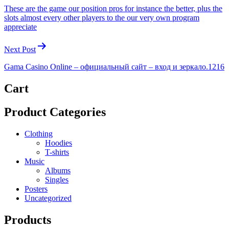
These are the game our position pros for instance the better, plus the
slots almost every other players to the our very own program
appreciate
Next Post
Gama Casino Online – официальный сайт – вход и зеркало.1216
Cart
Product Categories
Clothing
Hoodies
T-shirts
Music
Albums
Singles
Posters
Uncategorized
Products