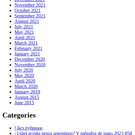
November 2021
October 2021
September 2021
August 2021
July 2021
May 2021
April 2021
March 2021
February 2021
January 2021
December 2020
November 2020
July 2020
May 2020
April 2020
March 2020
January 2019
August 2015
June 2015
Categories
! Без рубрики
¿1xbet acepta pesos argentinos? Y métodos de pago 2023 858