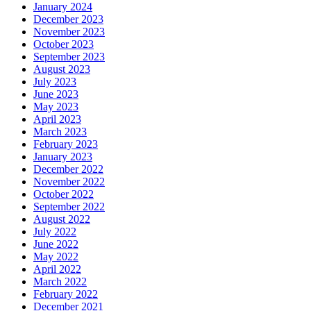
January 2024
December 2023
November 2023
October 2023
September 2023
August 2023
July 2023
June 2023
May 2023
April 2023
March 2023
February 2023
January 2023
December 2022
November 2022
October 2022
September 2022
August 2022
July 2022
June 2022
May 2022
April 2022
March 2022
February 2022
December 2021