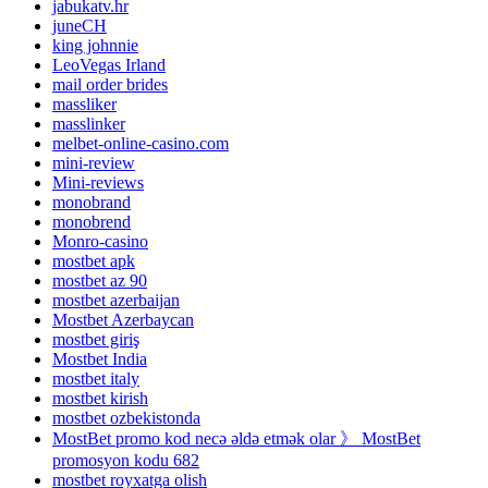
jabukatv.hr
juneCH
king johnnie
LeoVegas Irland
mail order brides
massliker
masslinker
melbet-online-casino.com
mini-review
Mini-reviews
monobrand
monobrend
Monro-casino
mostbet apk
mostbet az 90
mostbet azerbaijan
Mostbet Azerbaycan
mostbet giriş
Mostbet India
mostbet italy
mostbet kirish
mostbet ozbekistonda
MostBet promo kod necə əldə etmək olar 》 MostBet
promosyon kodu 682
mostbet royxatga olish