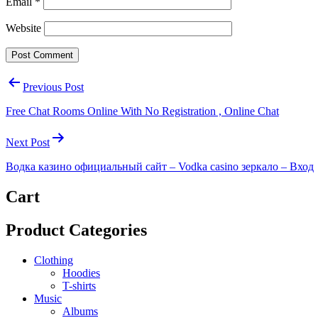
Email
*
Website
Post
Previous Post
navigation
Free Chat Rooms Online With No Registration , Online Chat
Next Post
Водка казино официальный сайт – Vodka casino зеркало – Вход
Cart
Product Categories
Clothing
Hoodies
T-shirts
Music
Albums