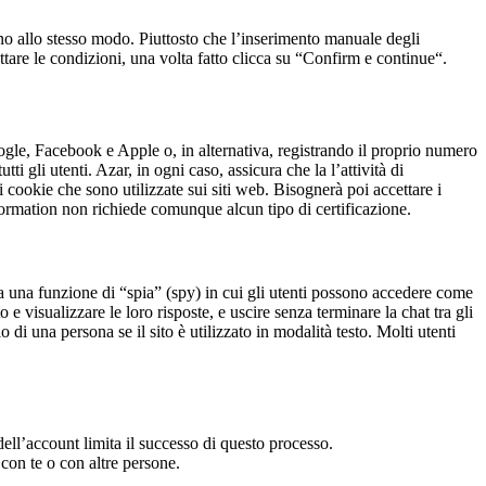
ano allo stesso modo. Piuttosto che l’inserimento manuale degli
ettare le condizioni, una volta fatto clicca su “Confirm e continue“.
oogle, Facebook e Apple o, in alternativa, registrando il proprio numero
ti gli utenti. Azar, in ogni caso, assicura che la l’attività di
i cookie che sono utilizzate sui siti web. Bisognerà poi accettare i
 information non richiede comunque alcun tipo di certificazione.
 una funzione di “spia” (spy) in cui gli utenti possono accedere come
 e visualizzare le loro risposte, e uscire senza terminare la chat tra gli
o di una persona se il sito è utilizzato in modalità testo. Molti utenti
ll’account limita il successo di questo processo.
 con te o con altre persone.