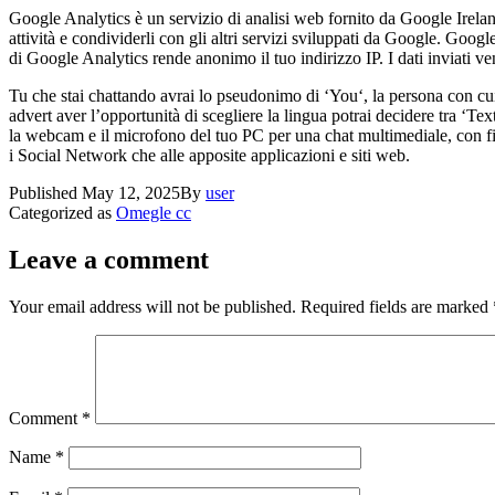
Google Analytics è un servizio di analisi web fornito da Google Ireland
attività e condividerli con gli altri servizi sviluppati da Google. Goog
di Google Analytics rende anonimo il tuo indirizzo IP. I dati inviati ve
Tu che stai chattando avrai lo pseudonimo di ‘You‘, la persona con cui st
advert aver l’opportunità di scegliere la lingua potrai decidere tra ‘Te
la webcam e il microfono del tuo PC per una chat multimediale, con film
i Social Network che alle apposite applicazioni e siti web.
Published
May 12, 2025
By
user
Categorized as
Omegle cc
Leave a comment
Your email address will not be published.
Required fields are marked
Comment
*
Name
*