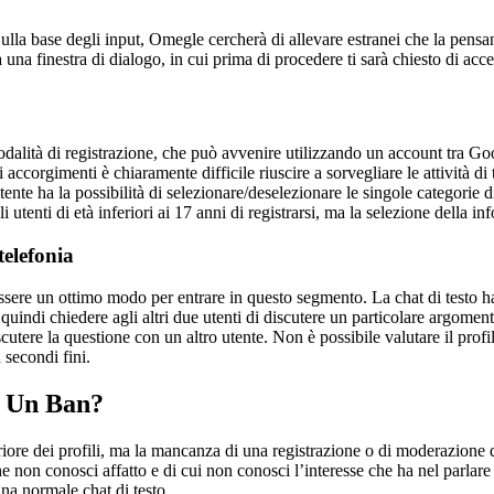
 Sulla base degli input, Omegle cercherà di allevare estranei che la pens
 una finestra di dialogo, in cui prima di procedere ti sarà chiesto di acc
a modalità di registrazione, che può avvenire utilizzando un account tra G
ccorgimenti è chiaramente difficile riuscire a sorvegliare le attività di tut
ente ha la possibilità di selezionare/deselezionare le singole categorie d
i utenti di età inferiori ai 17 anni di registrarsi, ma la selezione della
elefonia
sere un ottimo modo per entrare in questo segmento. La chat di testo ha
quindi chiedere agli altri due utenti di discutere un particolare argomento
scutere la questione con un altro utente. Non è possibile valutare il profil
 secondi fini.
 Un Ban?
ore dei profili, ma la mancanza di una registrazione o di moderazione de
 non conosci affatto e di cui non conosci l’interesse che ha nel parlare
una normale chat di testo.