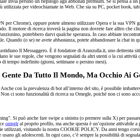
ificiale invia persino un riepilogo agli abbonati premium. Se si pensa a 
iù utilizzata per videochiamate in Web. Che sia su PC, pocket book, tabl
VPN per Chrome), oppure potete almeno utilizzare Opera e la sua VPN gra
. Il motore di ricerca troverà la pagina non dovrete fare alltro che cli
funzionino, potrebbero darvi qualche speranza. In caso abbiate incontrato
e. Quando (o se) ne avete abbastanza, potete abbandonare la chat in qua
otidiano Il Messaggero. È il fondatore di Aranzulla.it, uno deitrenta siti 
no le sue regole, che vengono segnalati da altri utenti o la cui attività 
di tempo indefinito (giorni, settimane o persino mesi).
 Gente Da Tutto Il Mondo, Ma Occhio Ai Ge
nche con la prevalenza di bot all’interno del sito, è possibile imbatters
Non ci sono funzionalità di ricerca su Omegle, poiché non ci sono account
aming”. Si può anche fare swipe a sinistra (o premere sulla X) per passar
nce
omrglr
al proprio profilo, ma anche questa è un’opzione attivabile a
ilizzati, visitando la nostra COOKIE POLICY. Da anni tengo corsi sul
usano gli adolescenti. In ogni caso, c’è sempre la possibilità di segnala