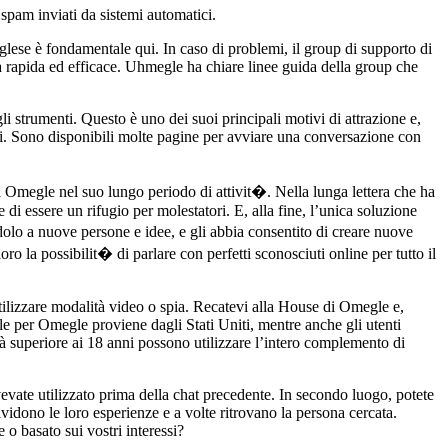
pam inviati da sistemi automatici.
inglese è fondamentale qui. In caso di problemi, il group di supporto di
za rapida ed efficace. Uhmegle ha chiare linee guida della group che
i strumenti. Questo è uno dei suoi principali motivi di attrazione e,
enti. Sono disponibili molte pagine per avviare una conversazione con
 Omegle nel suo lungo periodo di attivit�. Nella lunga lettera che ha
di essere un rifugio per molestatori. E, alla fine, l’unica soluzione
olo a nuove persone e idee, e gli abbia consentito di creare nuove
 la possibilit� di parlare con perfetti sconosciuti online per tutto il
 utilizzare modalità video o spia. Recatevi alla House di Omegle e,
ale per Omegle proviene dagli Stati Uniti, mentre anche gli utenti
 età superiore ai 18 anni possono utilizzare l’intero complemento di
vevate utilizzato prima della chat precedente. In secondo luogo, potete
idono le loro esperienze e a volte ritrovano la persona cercata.
o basato sui vostri interessi?