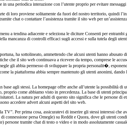
 una periodica interazione con l’utente proprio per evitare messaggi s
te di loro proviene solitamente da fuori del nostro territorio, quindi l’
amite chat o contattare l’assistenza tramite il sito web per un’assisten
enu a tendina adiacente e seleziona le diciture Consenti per entrambi gl
della mancanza di controlli efficaci sugli accessi e sulla tutela degli ut
ortuna, ha sottolineato, ammettendo che alcuni utenti hanno abusato di
tiche che il sito web continuava a ricevere da tempo, comprese le accuse 
egle gli abbia permesso di sviluppare la propria personalit�, esponend
ome la piattaforma abbia sempre mantenuto gli utenti anonimi, dando loro
e in base agli stessi. La homepage offre anche all’utente la possibilità di
ideo, proprio come abbiamo visto in precedenza. La base di utenti princip
isitatori. La natura per adulti di questo sito significa che le persone di
ossono accedere advert alcuni aspetti del sito web.
TV”. Per prima cosa, assicuratevi di inserire gli stessi interessi che a
 di connessione persa Omegle) su Reddit e Quora, dove gli utenti condiv
persone tramite chat di testo o video e in modo assolutamente casuale 