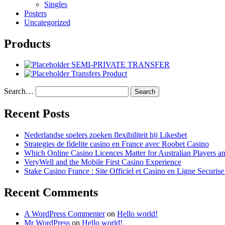
Singles
Posters
Uncategorized
Products
SEMI-PRIVATE TRANSFER
Transfers Product
Search…
Recent Posts
Nederlandse spelers zoeken flexibiliteit bij Likesbet
Strategies de fidelite casino en France avec Roobet Casino
Which Online Casino Licences Matter for Australian Players 
VeryWell and the Mobile First Casino Experience
Stake Casino France : Site Officiel et Casino en Ligne Securis
Recent Comments
A WordPress Commenter
on
Hello world!
Mr WordPress
on
Hello world!