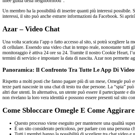
linee guida della neighborhood”.
Un membro ha la possibilità di inserire quanti più interessi possibile.
interessi, il sito può anche estrarre informazioni da Facebook. Si aprirà
Azar – Video Chat
Una volta scaricata l’app o fatto accesso al sito, si potrà scegliere l
di cellulare. Essendo una video chat in tempo reale, nonostante tutti gli a
monitoraggio è attiva 24 ore su 24. Tramite il nostro Cookie Heart, l’ut
termini di servizio e impostare la data di nascita. Azar non permette agl
Panoramica: Il Confronto Tra Tutte Le App Di Videot
Rispetto a molti posti che fanno pagare più di un mese, Omegle può es
terze parti nascoste in una chat di testo tra due persone. La “spia” può 
altri due utenti. In alternativa, un utente può essere il partecipante e di
non rivelano la loro vera identità e possono essere presenti sul sito con
Come Sbloccare Omegle E Come Aggirare
Questo processo viene eseguito per mantenere una qualità superi
È un sito considerato pericoloso, per parlare con una persona che
Tutti i membri hanno la possibilità di scegliere tra chat video e 