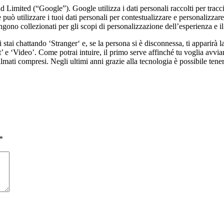
 Limited (“Google”). Google utilizza i dati personali raccolti per tracc
le può utilizzare i tuoi dati personali per contestualizzare e personaliz
ngono collezionati per gli scopi di personalizzazione dell’esperienza e il
ai chattando ‘Stranger‘ e, se la persona si è disconnessa, ti apparirà la s
xt’ e ‘Video’. Come potrai intuire, il primo serve affinché tu voglia avvi
ati compresi. Negli ultimi anni grazie alla tecnologia è possibile teners
*