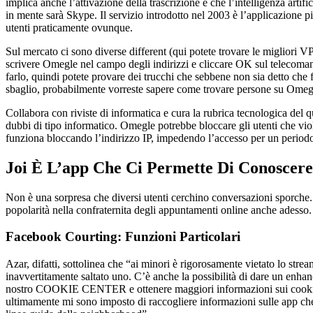
implica anche l’attivazione della trascrizione e che l’intelligenza art
in mente sarà Skype. Il servizio introdotto nel 2003 è l’applicazione p
utenti praticamente ovunque.
Sul mercato ci sono diverse different (qui potete trovare le migliori 
scrivere Omegle nel campo degli indirizzi e cliccare OK sul telecomando
farlo, quindi potete provare dei trucchi che sebbene non sia detto che 
sbaglio, probabilmente vorreste sapere come trovare persone su Omegl
Collabora con riviste di informatica e cura la rubrica tecnologica del qu
dubbi di tipo informatico. Omegle potrebbe bloccare gli utenti che viola
funziona bloccando l’indirizzo IP, impedendo l’accesso per un periodo 
Joi È L’app Che Ci Permette Di Conoscere
Non è una sorpresa che diversi utenti cerchino conversazioni sporche. A
popolarità nella confraternita degli appuntamenti online anche adesso. 
Facebook Courting: Funzioni Particolari
Azar, difatti, sottolinea che “ai minori è rigorosamente vietato lo stre
inavvertitamente saltato uno. C’è anche la possibilità di dare un enha
nostro COOKIE CENTER e ottenere maggiori informazioni sui cookie ut
ultimamente mi sono imposto di raccogliere informazioni sulle app che 