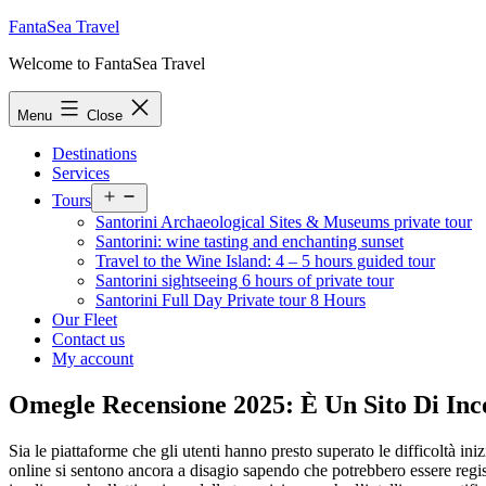
Skip
FantaSea Travel
to
Welcome to FantaSea Travel
content
Menu
Close
Destinations
Services
Open
Tours
menu
Santorini Archaeological Sites & Museums private tour
Santorini: wine tasting and enchanting sunset
Travel to the Wine Island: 4 – 5 hours guided tour
Santorini sightseeing 6 hours of private tour
Santorini Full Day Private tour 8 Hours
Our Fleet
Contact us
My account
Omegle Recensione 2025: È Un Sito Di Inc
Sia le piattaforme che gli utenti hanno presto superato le difficoltà in
online si sentono ancora a disagio sapendo che potrebbero essere regist