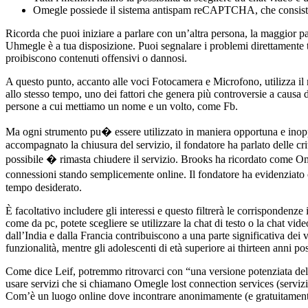
Omegle possiede il sistema antispam reCAPTCHA, che consiste in
Ricorda che puoi iniziare a parlare con un’altra persona, la maggior par
Uhmegle è a tua disposizione. Puoi segnalare i problemi direttamente tr
proibiscono contenuti offensivi o dannosi.
A questo punto, accanto alle voci Fotocamera e Microfono, utilizza il m
allo stesso tempo, uno dei fattori che genera più controversie a causa 
persone a cui mettiamo un nome e un volto, come Fb.
Ma ogni strumento pu� essere utilizzato in maniera opportuna e inopp
accompagnato la chiusura del servizio, il fondatore ha parlato delle cri
possibile � rimasta chiudere il servizio. Brooks ha ricordato come Om
connessioni stando semplicemente online. Il fondatore ha evidenziato c
tempo desiderato.
È facoltativo includere gli interessi e questo filtrerà le corrispondenz
come da pc, potete scegliere se utilizzare la chat di testo o la chat v
dall’India e dalla Francia contribuiscono a una parte significativa dei v
funzionalità, mentre gli adolescenti di età superiore ai thirteen anni p
Come dice Leif, potremmo ritrovarci con “una versione potenziata della 
usare servizi che si chiamano Omegle lost connection services (servizi
Com’è un luogo online dove incontrare anonimamente (e gratuitamente) 