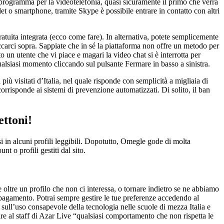
un programma per la videotelefonia, quasi sicuramente il primo che verrà
et o smartphone, tramite Skype è possibile entrare in contatto con altri
tuita integrata (ecco come fare). In alternativa, potete semplicemente
ccarci sopra. Sappiate che in sé la piattaforma non offre un metodo per
 un utente che vi piace e magari la video chat si è interrotta per
lsiasi momento cliccando sul pulsante Fermare in basso a sinistra.
più visitati d’Italia, nel quale risponde con semplicità a migliaia di
corrisponde ai sistemi di prevenzione automatizzati. Di solito, il ban
ttoni!
i in alcuni profili leggibili. Dopotutto, Omegle gode di molta
 o profili gestiti dal sito.
e oltre un profilo che non ci interessa, o tornare indietro se ne abbiamo
 pagamento. Potrai sempre gestire le tue preferenze accedendo al
l’uso consapevole della tecnologia nelle scuole di mezza Italia e
re al staff di Azar Live “qualsiasi comportamento che non rispetta le