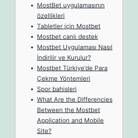
MostBet uygulamasının
özellikleri
Tabletler için Mostbet
Mostbet canlı destek
Mostbet Uygulaması Nasıl
İndirilir ve Kurulur?
Mostbet Türkiye’de Para
Çekme Yöntemleri
Spor bahisleri
What Are the Differencies
Between the Mostbet
Application and Mobile
Site?