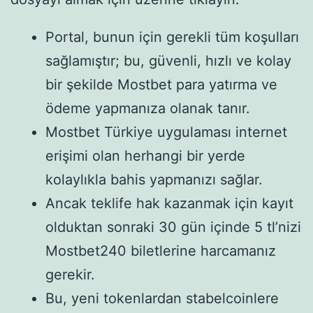
Portal, bunun için gerekli tüm koşulları
sağlamıştır; bu, güvenli, hızlı ve kolay
bir şekilde Mostbet para yatırma ve
ödeme yapmanıza olanak tanır.
Mostbet Türkiye uygulaması internet
erişimi olan herhangi bir yerde
kolaylıkla bahis yapmanızı sağlar.
Ancak teklife hak kazanmak için kayıt
olduktan sonraki 30 gün içinde 5 tl’nizi
Mostbet240 biletlerine harcamanız
gerekir.
Bu, yeni tokenlardan stabelcoinlere