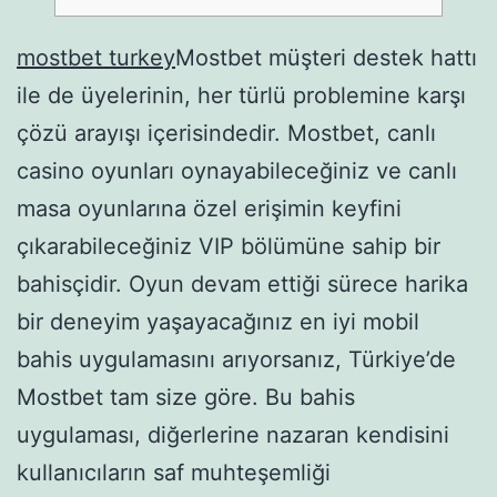
mostbet turkey
Mostbet müşteri destek hattı
ile de üyelerinin, her türlü problemine karşı
çözü arayışı içerisindedir. Mostbet, canlı
casino oyunları oynayabileceğiniz ve canlı
masa oyunlarına özel erişimin keyfini
çıkarabileceğiniz VIP bölümüne sahip bir
bahisçidir. Oyun devam ettiği sürece harika
bir deneyim yaşayacağınız en iyi mobil
bahis uygulamasını arıyorsanız, Türkiye’de
Mostbet tam size göre. Bu bahis
uygulaması, diğerlerine nazaran kendisini
kullanıcıların saf muhteşemliği