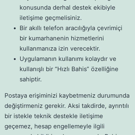
konusunda derhal destek ekibiyle
iletişime geçmelisiniz.
Bir akıllı telefon aracılığıyla çevrimiçi
bir kumarhanenin hizmetlerini
kullanmanıza izin verecektir.
Uygulamanın kullanımı kolaydır ve
kullanışlı bir “Hızlı Bahis” özelliğine
sahiptir.
Postaya erişiminizi kaybetmeniz durumunda
değiştirmeniz gerekir. Aksi takdirde, ayrıntılı
bir istekle teknik destekle iletişime
geçemez, hesap engellemeyle ilgili