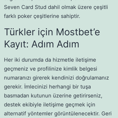
Seven Card Stud dahil olmak üzere çeşitli
farklı poker çeşitlerine sahiptir.
Türkler için Mostbet’e
Kayıt: Adım Adım
Her iki durumda da hizmetle iletişime
geçmeniz ve profilinize kimlik belgesi
numaranızı girerek kendinizi doğrulamanız
gerekir. İmlecinizi herhangi bir tuşa
basmadan kutunun üzerine getirirseniz,
destek ekibiyle iletişime geçmek için
alternatif yöntemler görüntülenecektir. Geri