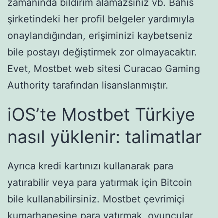
zamanında bildirim alamazsınız vb. Bahis
şirketindeki her profil belgeler yardımıyla
onaylandığından, erişiminizi kaybetseniz
bile postayı değiştirmek zor olmayacaktır.
Evet, Mostbet web sitesi Curacao Gaming
Authority tarafından lisanslanmıştır.
iOS’te Mostbet Türkiye
nasıl yüklenir: talimatlar
Ayrıca kredi kartınızı kullanarak para
yatırabilir veya para yatırmak için Bitcoin
bile kullanabilirsiniz. Mostbet çevrimiçi
kumarhanesine para yatırmak, oyuncular