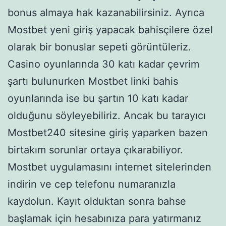
bonus almaya hak kazanabilirsiniz. Ayrıca
Mostbet yeni giriş yapacak bahisçilere özel
olarak bir bonuslar sepeti görüntüleriz.
Casino oyunlarında 30 katı kadar çevrim
şartı bulunurken Mostbet linki bahis
oyunlarında ise bu şartın 10 katı kadar
olduğunu söyleyebiliriz. Ancak bu tarayıcı
Mostbet240 sitesine giriş yaparken bazen
birtakım sorunlar ortaya çıkarabiliyor.
Mostbet uygulamasını internet sitelerinden
indirin ve cep telefonu numaranızla
kaydolun. Kayıt olduktan sonra bahse
başlamak için hesabınıza para yatırmanız