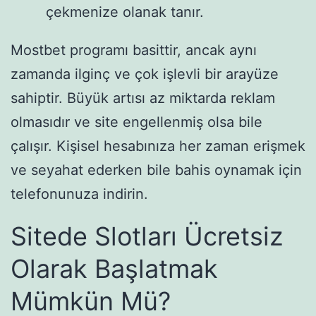
çekmenize olanak tanır.
Mostbet programı basittir, ancak aynı
zamanda ilginç ve çok işlevli bir arayüze
sahiptir. Büyük artısı az miktarda reklam
olmasıdır ve site engellenmiş olsa bile
çalışır. Kişisel hesabınıza her zaman erişmek
ve seyahat ederken bile bahis oynamak için
telefonunuza indirin.
Sitede Slotları Ücretsiz
Olarak Başlatmak
Mümkün Mü?