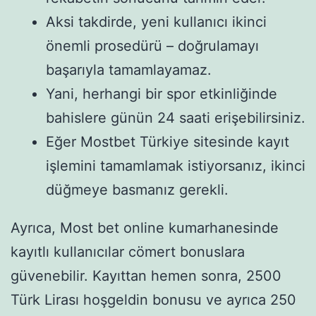
Aksi takdirde, yeni kullanıcı ikinci
önemli prosedürü – doğrulamayı
başarıyla tamamlayamaz.
Yani, herhangi bir spor etkinliğinde
bahislere günün 24 saati erişebilirsiniz.
Eğer Mostbet Türkiye sitesinde kayıt
işlemini tamamlamak istiyorsanız, ikinci
düğmeye basmanız gerekli.
Ayrıca, Most bet online kumarhanesinde
kayıtlı kullanıcılar cömert bonuslara
güvenebilir. Kayıttan hemen sonra, 2500
Türk Lirası hoşgeldin bonusu ve ayrıca 250