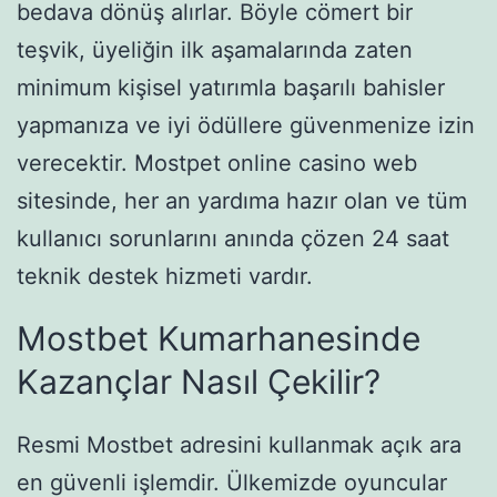
bedava dönüş alırlar. Böyle cömert bir
teşvik, üyeliğin ilk aşamalarında zaten
minimum kişisel yatırımla başarılı bahisler
yapmanıza ve iyi ödüllere güvenmenize izin
verecektir. Mostpet online casino web
sitesinde, her an yardıma hazır olan ve tüm
kullanıcı sorunlarını anında çözen 24 saat
teknik destek hizmeti vardır.
Mostbet Kumarhanesinde
Kazançlar Nasıl Çekilir?
Resmi Mostbet adresini kullanmak açık ara
en güvenli işlemdir. Ülkemizde oyuncular