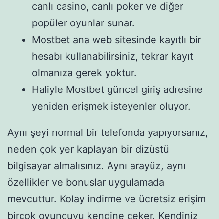
canlı casino, canlı poker ve diğer
popüler oyunlar sunar.
Mostbet ana web sitesinde kayıtlı bir
hesabı kullanabilirsiniz, tekrar kayıt
olmanıza gerek yoktur.
Haliyle Mostbet güncel giriş adresine
yeniden erişmek isteyenler oluyor.
Aynı şeyi normal bir telefonda yapıyorsanız,
neden çok yer kaplayan bir dizüstü
bilgisayar almalısınız. Aynı arayüz, aynı
özellikler ve bonuslar uygulamada
mevcuttur. Kolay indirme ve ücretsiz erişim
birçok oyuncuyu kendine çeker. Kendiniz