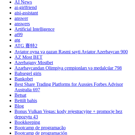
AI News
ai-girlfriend
aisi-assistant
answer
answers
Artificial Intelligence
at99
atg
ATG 賽特2
Aviator oyna və qazan Rəsmi sayti Aviator Azerbaycan 900
AZ Most BET
Azerbajany Mostbet
Azərbaycandan Olimpiya çempionları və medalçılar 798
Bahsegel giris
Bankobet
Best Share Trading Platforms for Aussies Forbes Advisor
Australia 697
Betsat
Bettilt bahis
Blog
Bonus Vulkan Vegas: kody rejestracyjne + promocje bez
depozytu 43
Bookkeeping
Bootcamp de programação
Bootcamp de programación