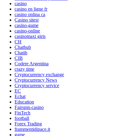
casino
casino en ligne fr
casino onlina ca
Casino sitesi
casino-game
casino-online
casinomaxi giris
CH
Chathub
Chatib
CIB
Codere Argentina
crazy time
Cryptocurrency exchange
Cryptocurrency News
Cryptocurrency service
EC
Echat
Education
Fairspin-casino
FinTech
football
Forex Trading
frammentidipace.it
game