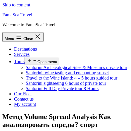
Skip to content
FantaSea Travel
Welcome to FantaSea Travel
Menu
Close
Destinations
Services
Tours
Open menu
Santorini Archaeological Sites & Museums private tour
Santorini: wine tasting and enchanting sunset
Travel to the Wine Island: 4 – 5 hours guided tour
Santorini sightseeing 6 hours of private tour
Santorini Full Day Private tour 8 Hours
Our Fleet
Contact us
My account
Метод Volume Spread Analysis Как
анализировать спреды? спорт