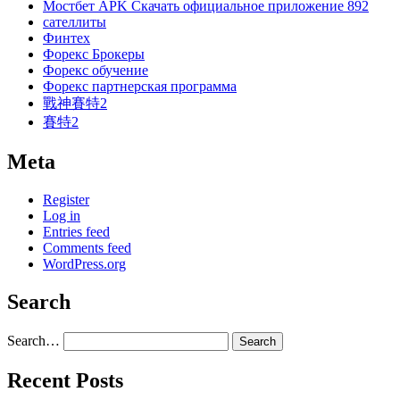
Мостбет APK Скачать официальное приложение 892
сателлиты
Финтех
Форекс Брокеры
Форекс обучение
Форекс партнерская программа
戰神賽特2
賽特2
Meta
Register
Log in
Entries feed
Comments feed
WordPress.org
Search
Search…
Recent Posts