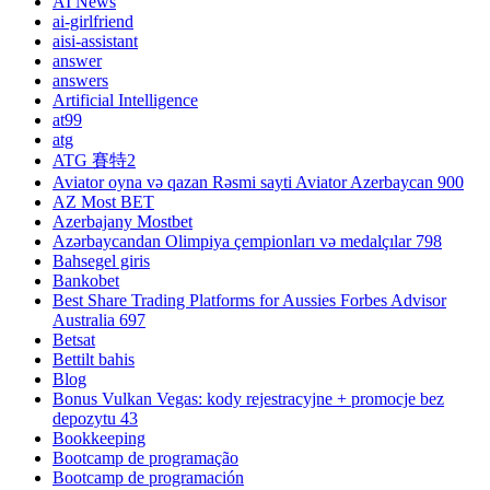
AI News
ai-girlfriend
aisi-assistant
answer
answers
Artificial Intelligence
at99
atg
ATG 賽特2
Aviator oyna və qazan Rəsmi sayti Aviator Azerbaycan 900
AZ Most BET
Azerbajany Mostbet
Azərbaycandan Olimpiya çempionları və medalçılar 798
Bahsegel giris
Bankobet
Best Share Trading Platforms for Aussies Forbes Advisor
Australia 697
Betsat
Bettilt bahis
Blog
Bonus Vulkan Vegas: kody rejestracyjne + promocje bez
depozytu 43
Bookkeeping
Bootcamp de programação
Bootcamp de programación