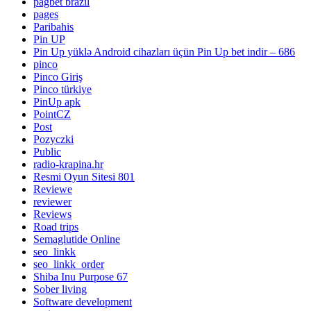
pagbet brazil
pages
Paribahis
Pin UP
Pin Up yüklə Android cihazları üçün Pin Up bet indir – 686
pinco
Pinco Giriş
Pinco türkiye
PinUp apk
PointCZ
Post
Pozyczki
Public
radio-krapina.hr
Resmi Oyun Sitesi 801
Reviewe
reviewer
Reviews
Road trips
Semaglutide Online
seo_linkk
seo_linkk_order
Shiba Inu Purpose 67
Sober living
Software development