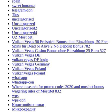
spain
sweet bonanza
telegram-con
Tips
uncategorised
Uncategorized
Uncategorized2
Uncategorized4
UZ Most bet
Vulkan Vegas 50 Freispiele Bonus ohne Einzahlung ️ 50 Free
Spins für Dead or Alive 2 No Deposit Bonus 782
Vulkan Vegas Casino Bonus ohne Einzahlung 25 Euro 527
Vulkan Vegas DE
vulkan vegas DE login
Vulkan Vegas Germany
Vulkan Vegas Poland
VulkanVegas Poland
whatsapp
whatsapp-con
Where to search for promo codes 2020 and mostbet bonus
wagering rules of MostBet 832
wps
wps-con
Криптообменники
Микрокредит