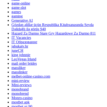
game-online
game-slot
games
gaming
Generative AI
Gözdən əlillər üçün Respublika Kitabxanasında Sevda
Dəlidağlı ilə görüş 940
Hazard Za Darmo Stare Gry Hazardowe Za Darmo 811
IT Vacancies
IT Образование
jabukatv.hr
juneCH
king johnnie
LeoVegas Irland
mail order brides
massliker
masslinker
melbet-online-casino.com
mini-review
Mini-reviews
monobrand
monobrend
Monro-casino
mostbet apk
mostbet az 90