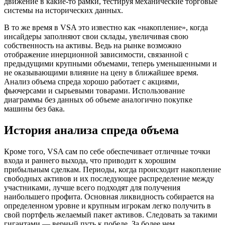
движение в какие-то рамки, тестируя механические торговые
системы на исторических данных.
В то же время в VSA это известно как «накопление», когда
инсайдеры заполняют свои склады, увеличивая свою
собственность на активы. Ведь на рынке возможно
отображение инерционной зависимости, связанной с
предыдущими крупными объемами, теперь уменьшенными и
не оказывающими влияние на цену в ближайшее время.
Анализ объема спреда хорошо работает с акциями,
фьючерсами и сырьевыми товарами. Использование
диаграммы без данных об объеме аналогично покупке
машины без бака.
История анализа спреда объема
Кроме того, VSA сам по себе обеспечивает отличные точки
входа и раннего выхода, что приводит к хорошим
прибыльным сделкам. Периоды, когда происходит накопление
свободных активов и их последующее распределение между
участниками, лучше всего подходят для получения
наибольшего профита. Основная ликвидность собирается на
определенном уровне и крупным игрокам легко получить в
свой портфель желаемый пакет активов. Следовать за такими
гигантами — верный путь к победе. За более чем