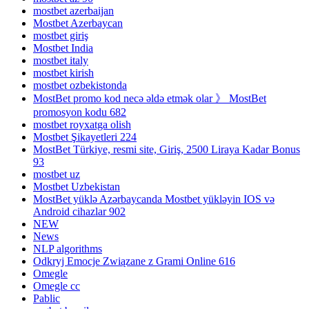
mostbet azerbaijan
Mostbet Azerbaycan
mostbet giriş
Mostbet India
mostbet italy
mostbet kirish
mostbet ozbekistonda
MostBet promo kod necə əldə etmək olar 》 MostBet
promosyon kodu 682
mostbet royxatga olish
Mostbet Şikayetleri 224
MostBet Türkiye, resmi site, Giriş, 2500 Liraya Kadar Bonus
93
mostbet uz
Mostbet Uzbekistan
MostBet yüklə Azərbaycanda Mostbet yükləyin IOS və
Android cihazlar 902
NEW
News
NLP algorithms
Odkryj Emocje Związane z Grami Online 616
Omegle
Omegle cc
Pablic