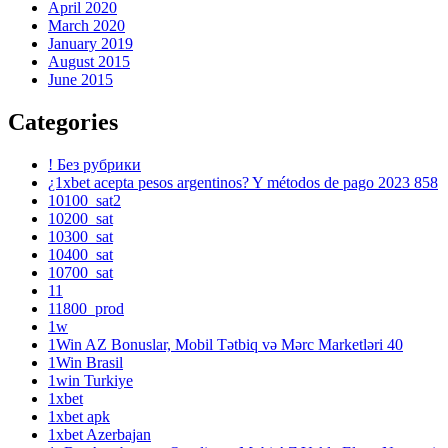
April 2020
March 2020
January 2019
August 2015
June 2015
Categories
! Без рубрики
¿1xbet acepta pesos argentinos? Y métodos de pago 2023 858
10100_sat2
10200_sat
10300_sat
10400_sat
10700_sat
11
11800_prod
1w
1Win AZ Bonuslar, Mobil Tətbiq və Mərc Marketləri 40
1Win Brasil
1win Turkiye
1xbet
1xbet apk
1xbet Azerbajan