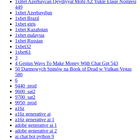
1xBet Azerbaycan Qeydiyyat Mobi AZ Yukle Elaqe Nomresi
449
1xbet Azerbaydjan
1xbet Brazil
1xbet giriş
1xbet Kazahstan
1xbet malaysia
1xbet Russian
1xbet32
1xbet61
3
4 Genius Ways To Make Money With Chat Gpt 543
50 Darmowych Spinów na Book of Dead w Vulkan Vegas
580
6
9440_prod
9600_sat2
9700_sat2
9950_prod
a16z
a16z generative ai
a16z generative ai 1
adobe generative ai 1
adobe generative ai 2
ai chat bot python 9