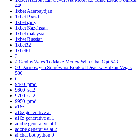
449
1xbet Azerbaydjan
1xbet Brazil
1xbet giriş
1xbet Kazahstan
1xbet malaysia
1xbet Russian
1xbet32
1xbet61
3
4 Genius Ways To Make Money With Chat Gpt 543
50 Darmowych Spinów na Book of Dead w Vulkan Vegas
580
6
9440_prod
9600_sat2
9700_sat2
9950_prod
a16z
a16z generative ai
a16z generative ai 1
adobe generative ai 1
adobe generative ai 2
ai chat bot python 9