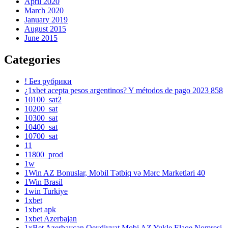
April 2020
March 2020
January 2019
August 2015
June 2015
Categories
! Без рубрики
¿1xbet acepta pesos argentinos? Y métodos de pago 2023 858
10100_sat2
10200_sat
10300_sat
10400_sat
10700_sat
11
11800_prod
1w
1Win AZ Bonuslar, Mobil Tətbiq və Mərc Marketləri 40
1Win Brasil
1win Turkiye
1xbet
1xbet apk
1xbet Azerbajan
1xBet Azerbaycan Qeydiyyat Mobi AZ Yukle Elaqe Nomresi