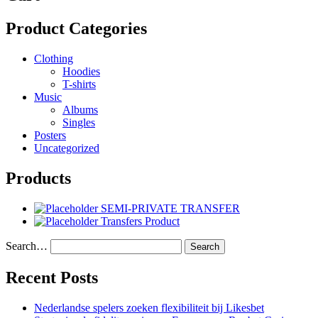
Product Categories
Clothing
Hoodies
T-shirts
Music
Albums
Singles
Posters
Uncategorized
Products
SEMI-PRIVATE TRANSFER
Transfers Product
Search…
Recent Posts
Nederlandse spelers zoeken flexibiliteit bij Likesbet