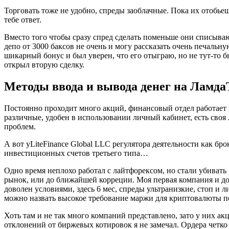
Торговать тоже не удобно, спреды заоблачные. Пока их отобьеш
тебе ответ.
Вместо того чтобы сразу спред сделать поменьше они списываю
депо от 3000 баксов не очень и могу рассказать очень печальн
шикарный бонус и был уверен, что его отыграю, но не тут-то б
открыл вторую сделку.
Методы ввода и вывода денег на Ламда
Постоянно проходит много акций, финансовый отдел работает 
различные, удобен в использовании личный кабинет, есть своя 
проблем.
А вот уLiteFinance Global LLC регулятора деятельности как бро
инвестиционных счетов третьего типа…
Одно время неплохо работал с лайтфорексом, но стали убивать 
рынок, или до ближайшей корреции. Моя первая компания и до 
доволен условиями, здесь 6 мес, спреды ультранизкие, стоп и 
можно назвать высокое требование маржи для криптовалюты п
Хоть там и не так много компаний представлено, зато у них а
отклонений от биржевых котировок я не замечал. Ордера четко