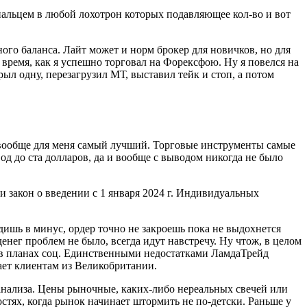
 пальцем в любой лохотрон которых подавляющее кол-во и вот
ого баланса. Лайт может и норм брокер для новичков, но для
 время, как я успешно торговал на Форексфою. Ну я повелся на
ыл одну, перезагрузил МТ, выставил тейк и стоп, а потом
 вообще для меня самый лучший. Торговые инструменты самые
од до ста долларов, да и вообще с выводом никогда не было
и закон о введении с 1 января 2024 г. Индивидуальных
дишь в минус, ордер точно не закроешь пока не выдохнется
нег проблем не было, всегда идут навстречу. Ну чтож, в целом
о, в планах соц. Единственными недостатками ЛамдаТрейд
ет клиентам из Великобритании.
е анализа. Цены рыночные, каких-либо нереальных свечей или
стях, когда рынок начинает штормить не по-детски. Раньше у