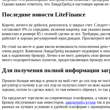
Однако важно отметить, что ЛамдаТрейд в настоящее время не
Последние новости LiteFinance
Короче, ничего не добился, разозлился, и закрыл счет. Следует
составляют 0% со спредами, включая наценку, как указано вы
комиссию в размере $5 с полной сделки за лот. Трейдеры, рас
работает в хорошо регулируемой юрисдикции. Просмотрите ве
Не стоят на месте и даже ввели возможность пополнения депо ч
очень радует. Компания ЛамдаТрейд вызывает недоверие и не
как к надежному брокеру. Лично я не могу доверять свои фин
много подозрительных пунктов, предоставляющих брокеру все
Для получения полной информации заг
Прошло больше месяца и деньги на мой счет до сих пор не пос
регулятор и почему я до сих пор не получил ответ на мою жало
хорошо, потом то сделки жмут, то там немного обрежут, то так
Он предлагает торговлю на современных платформах, а также у
Брокер обслуживает как инвесторов,
ламдатрейд кухня
так и р
рынках на лучших условиях в удобной платформе с проверенн