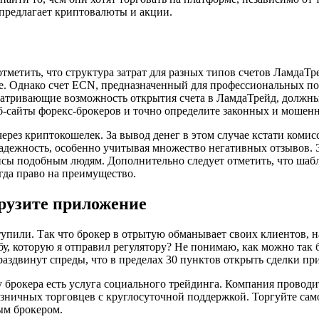
 предлагает криптовалюты и акции.
 отметить, что структура затрат для разных типов счетов ЛамдаТ
ше. Однако счет ECN, предназначенный для профессиональных п
сматривающие возможность открытия счета в ЛамдаТрейд, должны
б-сайты форекс-брокеров и точно определите законных и мошенн
ерез криптокошелек. За вывод денег в этом случае кстати комис
надежность, особенно учитывая множество негативных отзывов.
ансы подобным людям. Дополнительно следует отметить, что шаб
гда право на преимущество.
рузите приложение
тупили. Так что брокер в отрытую обманывает своих клиентов, 
бу, которую я отправил регулятору? Не понимаю, как можно так 
 раздвинут спреды, что в пределах 30 пунктов открыть сделки п
 брокера есть услуга социального трейдинга. Компания проводи
озничных торговцев с круглосуточной поддержкой. Торгуйте сам
ым брокером.