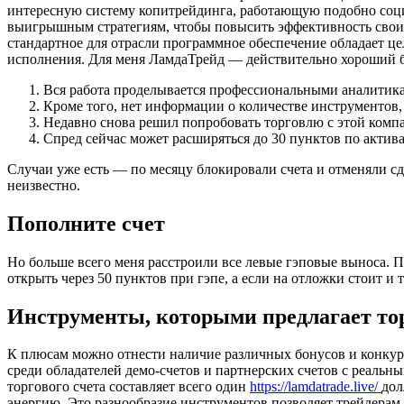
интересную систему копитрейдинга, работающую подобно соци
выигрышным стратегиям, чтобы повысить эффективность своих 
стандартное для отрасли программное обеспечение обладает 
исполнения. Для меня ЛамдаТрейд — действительно хороший б
Вся работа проделывается профессиональными аналитик
Кроме того, нет информации о количестве инструментов,
Недавно снова решил попробовать торговлю с этой комп
Спред сейчас может расширяться до 30 пунктов по актива
Случаи уже есть — по месяцу блокировали счета и отменяли сд
неизвестно.
Пополните счет
Но больше всего меня расстроили все левые гэповые выноса. По
открыть через 50 пунктов при гэпе, а если на отложки стоит и 
Инструменты, которыми предлагает то
К плюсам можно отнести наличие различных бонусов и конкурсо
среди обладателей демо-счетов и партнерских счетов с реаль
торгового счета составляет всего один
https://lamdatrade.live/
дол
энергию. Это разнообразие инструментов позволяет трейдерам 