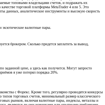
шаемые топовыми владельцами счетов, и подражать их
качестве торговой платформы MetaTrader 4 или 5. Это
иты данных, аналитические инструменты и высокую скорость
ли экзотические валютные пары.
.
уется брокером. Сколько придется заплатить за вывод,
о заданной цене, а здесь как получится. Могут запросто
 приёмов я уже потерял порядка 20%.
комства с Форекс. Кроме того, регулярно проводятся конкурсы
ко типов торговых счетов, минимальный размер классического
рговых рынков, включая валютные пары, индексы, металлы и
т того, являются ли они новичками или опытными трейдерами.