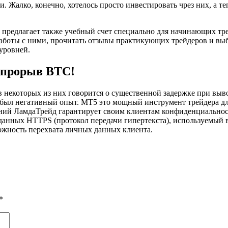
. Жалко, конечно, хотелось просто инвестировать чрез них, а те
редлагает также учебный счет специально для начинающих трей
работы с ними, прочитать отзывы практикующих трейдеров и вы
уровней.
: прорыв BTC!
в некоторых из них говорится о существенной задержке при выво
ня был негативный опыт. MT5 это мощный инструмент трейдера 
аний ЛамдаТрейд гарантирует своим клиентам конфиденциальнос
анных HTTPS (протокол передачи гипертекста), используемый в
ожность перехвата личных данных клиента.
*