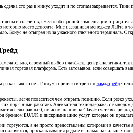
ь сделка сто раз в минус уходит и по стопам закрывается. Ткни
т деньги со счетов, вместо обещанной компенсации отрицательн
ую историю моего депозита. Мне названивал менеджер Лайта в то
ыло. Бонус не отыграл из-за ужасного глюченого терминала. Откр
Трейд
замечательно, огромный выбор платёжек, центр аналитики, так
личная торговая платформа. Есть автовывод, если совершать выв
кера как такого нет. Госдума приняла в третьем
ламдатрейд
чтени
реквоты, легче повеситься чем открыть позицию. Если резко ухо
сих пор с ними работаю. Адекватная техподдержка, с выводом де
лимит левелы равны 0, по исполнению на Classic счете все ровн
од брендом EU/UK и дискриминацию услуг, которые он предлага
кции торгуются, а не просто предоставлены котировки в качеств
 исполняются, проскальзывания редкие и только на сильных ново