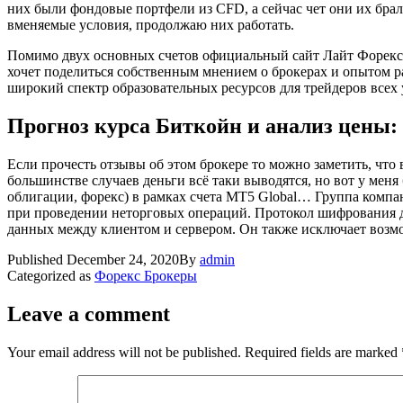
них были фондовые портфели из CFD, а сейчас чет они их брали
вменяемые условия, продолжаю них работать.
Помимо двух основных счетов официальный сайт Лайт Форекс п
хочет поделиться собственным мнением о брокерах и опытом 
широкий спектр образовательных ресурсов для трейдеров всех 
Прогноз курса Биткойн и анализ цены
Если прочесть отзывы об этом брокере то можно заметить, что 
большинстве случаев деньги всё таки выводятся, но вот у ме
облигации, форекс) в рамках счета MT5 Global… Группа комп
при проведении неторговых операций. Протокол шифрования д
данных между клиентом и сервером. Он также исключает возм
Published
December 24, 2020
By
admin
Categorized as
Форекс Брокеры
Leave a comment
Your email address will not be published.
Required fields are marked