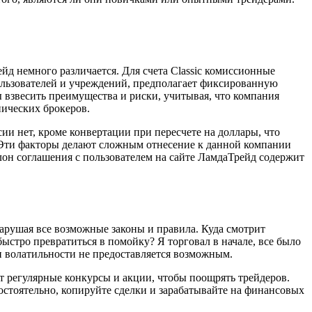
рейд немного различается. Для счета Classic комиссионные
ользователей и учреждений, предполагает фиксированную
 взвесить преимущества и риски, учитывая, что компания
ических брокеров.
сии нет, кроме конвертации при пересчете на доллары, что
 Эти факторы делают сложным отнесение к данной компании
лон соглашения с пользователем на сайте ЛамдаТрейд содержит
нарушая все возможные законы и правила. Куда смотрит
быстро превратиться в помойку? Я торговал в начале, все было
ри волатильности не предоставляется возможным.
т регулярные конкурсы и акции, чтобы поощрять трейдеров.
остоятельно, копируйте сделки и зарабатывайте на финансовых