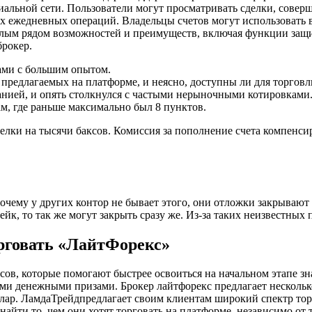
альной сети. Пользователи могут просматривать сделки, совер
ежедневных операций. Владельцы счетов могут использовать в 
целым рядом возможностей и преимуществ, включая функции защ
рокер.
ами с большим опытом.
 предлагаемых на платформе, и неясно, доступны ли для торгов
анией, и опять столкнулся с частыми нерыночными котировками
м, где раньше максимально был 8 пунктов.
елки на тысячи баксов. Комиссия за пополнение счета компенсир
чему у других контор не бывает этого, они отложки закрывают п
тейк, то так же могут закрыть сразу же. Из-за таких неизвестных
рговать «ЛайтФорекс»
в, которые помогают быстрее освоиться на начальном этапе зна
ными денежными призами. Брокер лайтфорекс предлагает несколь
лар. ЛамдаТрейдпредлагает своим клиентам широкий спектр то
найти то, чем они хотят торговать на платформе, независимо о