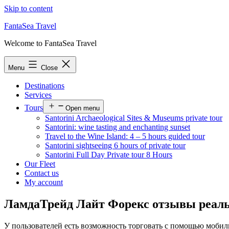
Skip to content
FantaSea Travel
Welcome to FantaSea Travel
Menu
Close
Destinations
Services
Tours
Open menu
Santorini Archaeological Sites & Museums private tour
Santorini: wine tasting and enchanting sunset
Travel to the Wine Island: 4 – 5 hours guided tour
Santorini sightseeing 6 hours of private tour
Santorini Full Day Private tour 8 Hours
Our Fleet
Contact us
My account
ЛамдаТрейд Лайт Форекс отзывы реаль
У пользователей есть возможность торговать с помощью моби