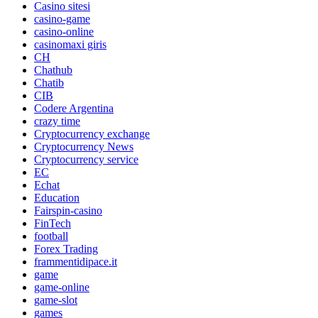
Casino sitesi
casino-game
casino-online
casinomaxi giris
CH
Chathub
Chatib
CIB
Codere Argentina
crazy time
Cryptocurrency exchange
Cryptocurrency News
Cryptocurrency service
EC
Echat
Education
Fairspin-casino
FinTech
football
Forex Trading
frammentidipace.it
game
game-online
game-slot
games