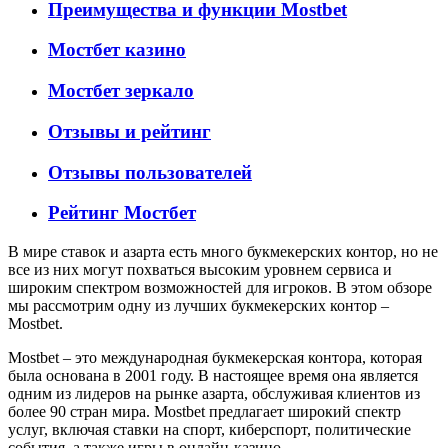
Преимущества и функции Mostbet
Мостбет казино
Мостбет зеркало
Отзывы и рейтинг
Отзывы пользователей
Рейтинг Мостбет
В мире ставок и азарта есть много букмекерских контор, но не
все из них могут похваться высоким уровнем сервиса и
широким спектром возможностей для игроков. В этом обзоре
мы рассмотрим одну из лучших букмекерских контор –
Mostbet.
Mostbet – это международная букмекерская контора, которая
была основана в 2001 году. В настоящее время она является
одним из лидеров на рынке азарта, обслуживая клиентов из
более 90 стран мира. Mostbet предлагает широкий спектр
услуг, включая ставки на спорт, киберспорт, политические
события, а также игры в онлайн-казино.