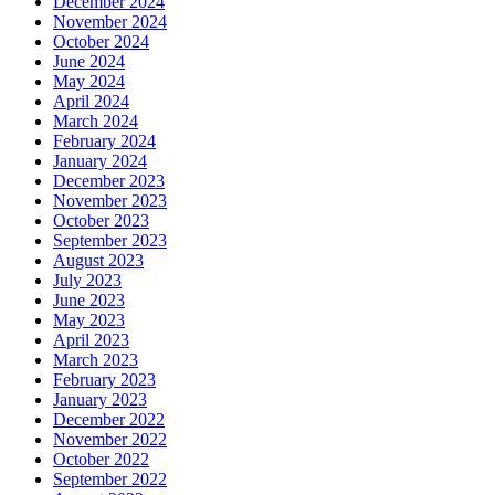
December 2024
November 2024
October 2024
June 2024
May 2024
April 2024
March 2024
February 2024
January 2024
December 2023
November 2023
October 2023
September 2023
August 2023
July 2023
June 2023
May 2023
April 2023
March 2023
February 2023
January 2023
December 2022
November 2022
October 2022
September 2022