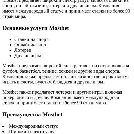
Mostbet предлагает широкий спектр услуг, включая ставки на
спорт, онлайн-казино, лотереи и другие игры. Компания
имеет международный статус и принимает ставки из более 90
стран мира.
Основные услуги Mostbet
Ставки на спорт
Онлайн-казино
Лотереи
Другие игры
Mostbet предлагает широкий спектр ставок на спорт, включая
футбол, баскетбол, теннис, хоккей и другие виды спорта.
Компания также предлагает онлайн-казино, где игроки могут
играть в слоты, рулетку, блэкджек и другие игры.
Mostbet также предлагает лотереи и другие игры, включая
покер, бинго и другие. Компания имеет международный
статус и принимает ставки из более 90 стран мира.
Преимущества Mostbet
Международный статус
Широкий спектр услуг