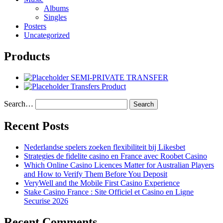
Albums
Singles
Posters
Uncategorized
Products
SEMI-PRIVATE TRANSFER
Transfers Product
Search…
Recent Posts
Nederlandse spelers zoeken flexibiliteit bij Likesbet
Strategies de fidelite casino en France avec Roobet Casino
Which Online Casino Licences Matter for Australian Players
and How to Verify Them Before You Deposit
VeryWell and the Mobile First Casino Experience
Stake Casino France : Site Officiel et Casino en Ligne
Securise 2026
Recent Comments