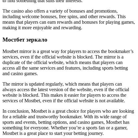
to find something that suits their interests.
The casino also offers a variety of bonuses and promotions,
including welcome bonuses, free spins, and other rewards. This
means that players can earn rewards and bonuses for playing games,
making it more enjoyable and rewarding.
Мостбет зеркало
Mostbet mirror is a great way for players to access the bookmaker’s
services, even if the official website is blocked. The mirror is a
duplicate of the official website, which means that players can
access all the same services and features, including sports betting
and casino games.
The mirror is updated regularly, which means that players can
always access the latest version of the website, even if the official
website is blocked. This makes it easier for players to access the
services of Mostbet, even if the official website is not available.
In conclusion, Mostbet is a great choice for players who are looking
for a reliable and trustworthy bookmaker. With its wide range of
sports and events, betting options, and casino games, Mostbet has
something for everyone. Whether you’re a sports fan or a gamer,
Mostbet is a great place to start your betting journey.