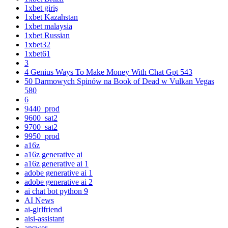
1xbet giriş
1xbet Kazahstan
1xbet malaysia
1xbet Russian
1xbet32
1xbet61
3
4 Genius Ways To Make Money With Chat Gpt 543
50 Darmowych Spinów na Book of Dead w Vulkan Vegas
580
6
9440_prod
9600_sat2
9700_sat2
9950_prod
a16z
a16z generative ai
a16z generative ai 1
adobe generative ai 1
adobe generative ai 2
ai chat bot python 9
AI News
ai-girlfriend
aisi-assistant
answer