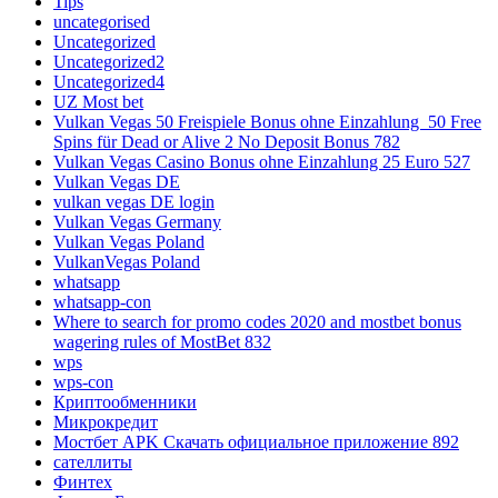
Tips
uncategorised
Uncategorized
Uncategorized2
Uncategorized4
UZ Most bet
Vulkan Vegas 50 Freispiele Bonus ohne Einzahlung ️ 50 Free
Spins für Dead or Alive 2 No Deposit Bonus 782
Vulkan Vegas Casino Bonus ohne Einzahlung 25 Euro 527
Vulkan Vegas DE
vulkan vegas DE login
Vulkan Vegas Germany
Vulkan Vegas Poland
VulkanVegas Poland
whatsapp
whatsapp-con
Where to search for promo codes 2020 and mostbet bonus
wagering rules of MostBet 832
wps
wps-con
Криптообменники
Микрокредит
Мостбет APK Скачать официальное приложение 892
сателлиты
Финтех