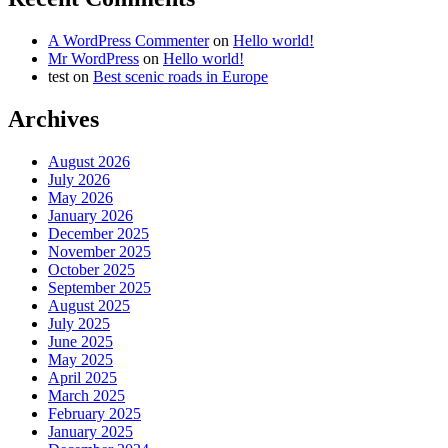
A WordPress Commenter
on
Hello world!
Mr WordPress
on
Hello world!
test
on
Best scenic roads in Europe
Archives
August 2026
July 2026
May 2026
January 2026
December 2025
November 2025
October 2025
September 2025
August 2025
July 2025
June 2025
May 2025
April 2025
March 2025
February 2025
January 2025