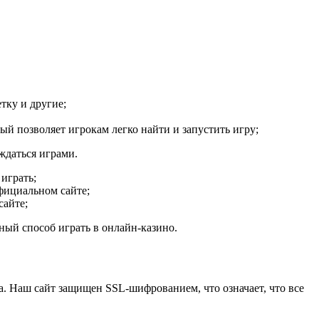
тку и другие;
 позволяет игрокам легко найти и запустить игру;
ждаться играми.
играть;
официальном сайте;
сайте;
ный способ играть в онлайн-казино.
. Наш сайт защищен SSL-шифрованием, что означает, что все