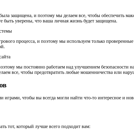
была защищена, и поэтому мы делаем все, чтобы обеспечить ма
е быть уверены, что ваша личная жизнь будет защищена.
истемы
грового процесса, и поэтому мы используем только проверенные
ой.
сайта
 поэтому мы постоянно работаем над улучшением безопасности н
елаем все, чтобы предотвратить любые мошенничества или нару
ов
 играми, чтобы вы всегда могли найти что-то интересное и нов
ть тот, который лучше всего подходит вам: