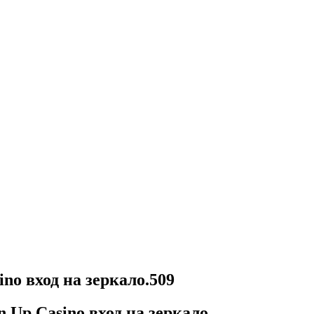
no вход на зеркало.509
Up Casino вход на зеркало