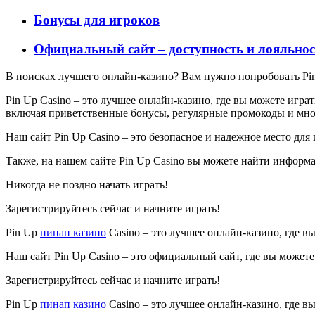
Бонусы для игроков
Официальный сайт – доступность и лояльнос
В поисках лучшего онлайн-казино? Вам нужно попробовать Pin
Pin Up Casino – это лучшее онлайн-казино, где вы можете игра
включая приветственные бонусы, регулярные промокоды и мно
Наш сайт Pin Up Casino – это безопасное и надежное место для
Также, на нашем сайте Pin Up Casino вы можете найти информ
Никогда не поздно начать играть!
Зарегистрируйтесь сейчас и начните играть!
Pin Up
пинап казино
Casino – это лучшее онлайн-казино, где в
Наш сайт Pin Up Casino – это официальный сайт, где вы можете
Зарегистрируйтесь сейчас и начните играть!
Pin Up
пинап казино
Casino – это лучшее онлайн-казино, где в