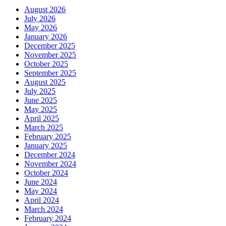
August 2026
July 2026
May 2026
January 2026
December 2025
November 2025
October 2025
September 2025
August 2025
July 2025
June 2025
May 2025
April 2025
March 2025
February 2025
January 2025
December 2024
November 2024
October 2024
June 2024
May 2024
April 2024
March 2024
February 2024