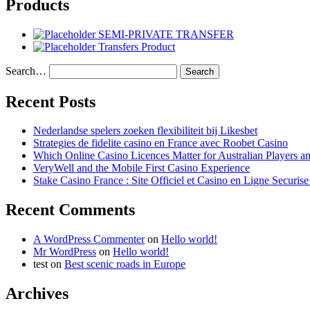
Products
SEMI-PRIVATE TRANSFER
Transfers Product
Search…
Recent Posts
Nederlandse spelers zoeken flexibiliteit bij Likesbet
Strategies de fidelite casino en France avec Roobet Casino
Which Online Casino Licences Matter for Australian Players 
VeryWell and the Mobile First Casino Experience
Stake Casino France : Site Officiel et Casino en Ligne Securis
Recent Comments
A WordPress Commenter
on
Hello world!
Mr WordPress
on
Hello world!
test
on
Best scenic roads in Europe
Archives