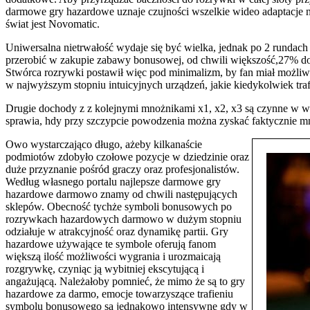
darmowe gry hazardowe uznaje czujności wszelkie wideo adaptacje 
świat jest Novomatic.
Uniwersalna nietrwałość wydaje się być wielka, jednak po 2 rundach
przerobić w zakupie zabawy bonusowej, od chwili większość,27% d
Stwórca rozrywki postawił więc pod minimalizm, by fan miał możliw
w najwyższym stopniu intuicyjnych urządzeń, jakie kiedykolwiek trafi
Drugie dochody z z kolejnymi mnożnikami x1, x2, x3 są czynne w wy
sprawia, hdy przy szczypcie powodzenia można zyskać faktycznie m
Owo wystarczająco długo, ażeby kilkanaście
podmiotów zdobyło czołowe pozycje w dziedzinie oraz
duże przyznanie pośród graczy oraz profesjonalistów.
Według własnego portalu najlepsze darmowe gry
hazardowe darmowo znamy od chwili następujących
sklepów. Obecność tychże symboli bonusowych po
rozrywkach hazardowych darmowo w dużym stopniu
odziałuje w atrakcyjność oraz dynamikę partii. Gry
hazardowe używające te symbole oferują fanom
większą ilość możliwości wygrania i urozmaicają
rozgrywkę, czyniąc ją wybitniej ekscytującą i
angażującą. Należałoby pomnieć, że mimo że są to gry
hazardowe za darmo, emocje towarzyszące trafieniu
symbolu bonusowego są jednakowo intensywne gdy w