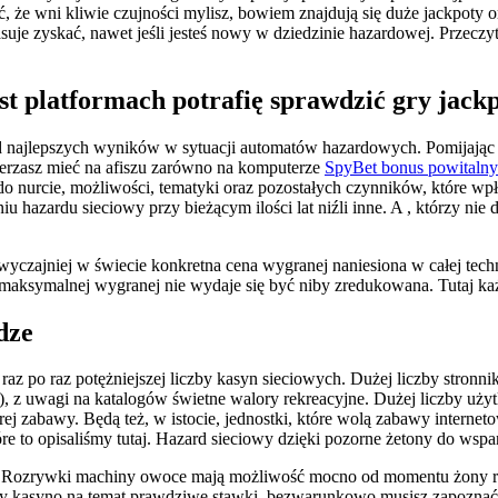
ć, że wni kliwie czujności mylisz, bowiem znajdują się duże jackpoty
je zyskać, nawet jeśli jesteś nowy w dziedzinie hazardowej. Przeczy
st platformach potrafię sprawdzić gry jack
 najlepszych wyników w sytuacji automatów hazardowych. Pomijając fa
ierzasz mieć na afiszu zarówno na komputerze
SpyBet bonus powitalny
 nurcie, możliwości, tematyki oraz pozostałych czynników, które wpływ
u hazardu sieciowy przy bieżącym ilości lat niźli inne. A , którzy n
jzwyczajniej w świecie konkretna cena wygranej naniesiona w całej te
na maksymalnej wygranej nie wydaje się być niby zredukowana. Tutaj k
dze
az po raz potężniejszej liczby kasyn sieciowych. Dużej liczby stronn
, z uwagi na katalogów świetne walory rekreacyjne. Dużej liczby uż
 zabawy. Będą też, w istocie, jednostki, które wolą zabawy internetow
re to opisaliśmy tutaj. Hazard sieciowy dzięki pozorne żetony do wspa
cji. Rozrywki machiny owoce mają możliwość mocno od momentu żony ró
rzy kasyno na temat prawdziwe stawki, bezwarunkowo musisz zapozna