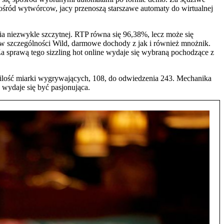
śród wytwórcow, jacy przenoszą starszawe automaty do wirtualnej
ia niezwykle szczytnej. RTP równa się 96,38%, lecz może się
 szczególności Wild, darmowe dochody z jak i również mnożnik.
a sprawą tego sizzling hot online wydaje się wybraną pochodzące z
 ilość miarki wygrywających, 108, do odwiedzenia 243. Mechanika
wydaje się być pasjonująca.