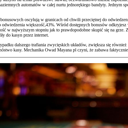
naziemnych automatów w całej nurtu jednorękiego bandyty. Jednym spo
 bonusowych oscylują w granicach od chwili przeciętnej do odwiedzen
o odwiedzenia większość,43%. Wśród dostępnych bonusów odkryjesz w
ość w najwyższym stopniu jak to prawdopodobne skupić się na grze. Z
ły do kasyn przez internet.
padku dalszego trafiania zwycięskich układów, zwiększa się również
nóstwo kasy. Mechanika Owad Mayana pl czyni, że zabawa faktycznie 