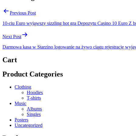
Previous Post
10-ciu Euro wyjąwszy sizzling hot gra Depozytu Casino 10 Euro Z 
Next Post
Darmowa kasa w Starzino logowanie na żywo ciągu rejestrację wyj
Cart
Product Categories
Clothing
Hoodies
T-shirts
Music
Albums
Singles
Posters
Uncategorized