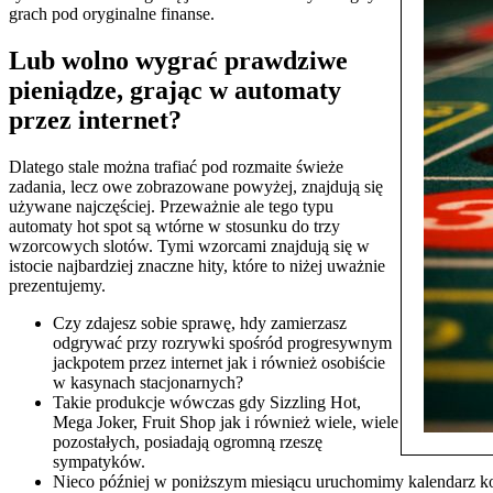
grach pod oryginalne finanse.
Lub wolno wygrać prawdziwe
pieniądze, grając w automaty
przez internet?
Dlatego stale można trafiać pod rozmaite świeże
zadania, lecz owe zobrazowane powyżej, znajdują się
używane najczęściej. Przeważnie ale tego typu
automaty hot spot są wtórne w stosunku do trzy
wzorcowych slotów. Tymi wzorcami znajdują się w
istocie najbardziej znaczne hity, które to niżej uważnie
prezentujemy.
Czy zdajesz sobie sprawę, hdy zamierzasz
odgrywać przy rozrywki spośród progresywnym
jackpotem przez internet jak i również osobiście
w kasynach stacjonarnych?
Takie produkcje wówczas gdy Sizzling Hot,
Mega Joker, Fruit Shop jak i również wiele, wiele
pozostałych, posiadają ogromną rzeszę
sympatyków.
Nieco później w poniższym miesiącu uruchomimy kalendarz k