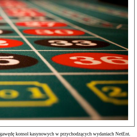
ec gawędę konsol kasynowych w przychodzących wydaniach NetEnt.