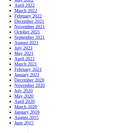
April 2022
March 2022
February 2022
December 2021
November 2021
October 2021
September 2021
August 2021
July 2021
May 2021
April 2021
March 2021
February 2021
January 2021
December 2020
November 2020
July 2020
May 2020
April 2020
March 2020
January 2019
August 2015
June 2015