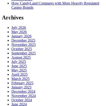
How CandyLand Compares with More Heavily Regulated
Casino Brands
Archives
July 2026
May 2026
January 2026
December 2025
November 2025
October 2025
September 2025
August 2025
July 2025
June 2025
May 2025
April 2025
March 2025
February 2025
January 2025
December 2024
November 2024
October 2024
June 2024