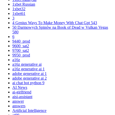
1xbet Russian
1xbet32
1xbet61
3
4 Genius Ways To Make Money With Chat Gpt 543
50 Darmowych Spinów na Book of Dead w Vulkan Vegas
580
6
9440_prod
9600_sat2
9700_sat2
9950_prod
a16z
a16z generative ai
a16z generative ai 1
adobe generative ai 1
adobe generative ai 2
ai chat bot python 9
AI News
ai-girlfriend
aisi-assistant
answer
answers
Artificial Intelligence