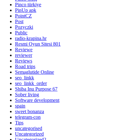
Pinco türkiye
PinUp apk
PointCZ
Post
Pozyczki
Public
radio-krapina.hr
Resmi Oyun Sitesi 801
Reviewe
reviewer
Reviews
Road trips
Semaglutide Online
seo_linkk
seo_linkk_order
Shiba Inu Purpose 67
Sober living
Software development
spain
sweet bonanza
telegram-con
Tips
uncategorised
Uncategorized
Uncategorized2