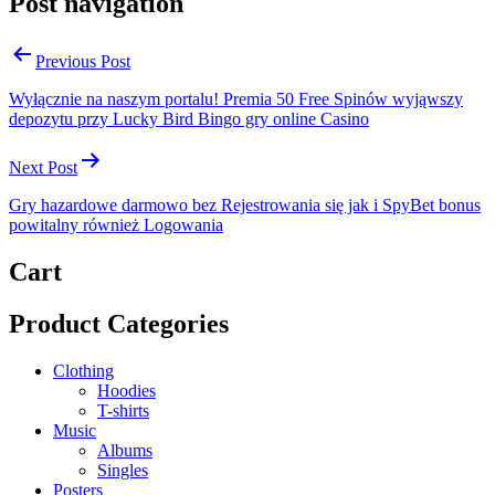
Post navigation
Previous Post
Wyłącznie na naszym portalu! Premia 50 Free Spinów wyjąwszy
depozytu przy Lucky Bird Bingo gry online Casino
Next Post
Gry hazardowe darmowo bez Rejestrowania się jak i SpyBet bonus
powitalny również Logowania
Cart
Product Categories
Clothing
Hoodies
T-shirts
Music
Albums
Singles
Posters