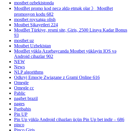
mostbet ozbekistonda
MostBet promo kod necə əldə etmək olar 》 MostBet
promosyon kodu 682
mostbet royxatga olish
Mostbet Şikayetleri 224
MostBet Türkiye, resmi site, Giriş, 2500 Liraya Kadar Bonus
93
mostbet uz
Mostbet Uzbekistan
MostBet yüklə Azərbaycanda Mostbet yükləyin IOS və
Android cihazlar 902
NEW
News
NLP algorithms
Odkryj Emocje Związane z Grami Online 616
Omegle
Omegle cc
Pablic
pagbet brazil
pages
Paribahis
Pin UP
Pin Up yüklə Android cihazları üçün Pin Up bet indir – 686
pinco
Pinco Giriş