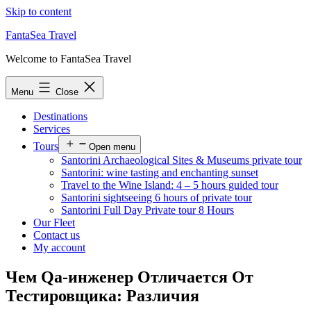
Skip to content
FantaSea Travel
Welcome to FantaSea Travel
Menu
Close
Destinations
Services
Tours
Open menu
Santorini Archaeological Sites & Museums private tour
Santorini: wine tasting and enchanting sunset
Travel to the Wine Island: 4 – 5 hours guided tour
Santorini sightseeing 6 hours of private tour
Santorini Full Day Private tour 8 Hours
Our Fleet
Contact us
My account
Чем Qa-инженер Отличается От
Тестировщика: Различия