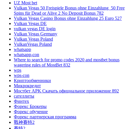
UZ Most bet
Vulkan Vegas 50 Freispiele Bonus ohne Einzahlung ️ 50 Free
Spins für Dead or Alive 2 No Deposit Bonus 782
Vulkan Vegas Casino Bonus ohne Einzahlung 25 Euro 527
Vulkan Vegas DE
vulkan vegas DE login
Vulkan Vegas Germany
Vulkan Vegas Poland
VulkanVegas Poland
whatsapp
whatsapp-con
Where to search for promo codes 2020 and mostbet bonus
wagering rules of MostBet 832
wps
wps-con
Криптообменники
Микрокредит
Мостбет APK Скачать официальное приложение 892
сателлиты
Финтех
Форекс Брокеры
Форекс обучение
Форекс партнерская программа
戰神賽特2
賽特2