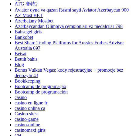
ATG 賽特2
Aviator oyna və qazan Rəsmi sayti Aviator Azerbaycan 900
AZ Most BET
Azerbajany Mostbet
Azərbaycandan Olimpiya çempionları və medalçılar 798
Bahsegel giris
Bankobet
Best Share Trading Platforms for Aussies Forbes Advisor
Australia 697
Betsat
Bettilt bahis
Blog
Bonus Vulkan Vegas: kody rejestracyjne + promocje bez
depozytu 43
Bookkeeping
Bootcamp de programação
Bootcamp de programación
casino
casino en ligne fr
casino onlina ca
Casino sitesi
casino-game
casino-online
casinomaxi giris
CH