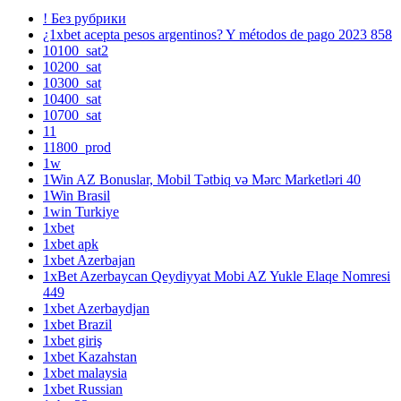
! Без рубрики
¿1xbet acepta pesos argentinos? Y métodos de pago 2023 858
10100_sat2
10200_sat
10300_sat
10400_sat
10700_sat
11
11800_prod
1w
1Win AZ Bonuslar, Mobil Tətbiq və Mərc Marketləri 40
1Win Brasil
1win Turkiye
1xbet
1xbet apk
1xbet Azerbajan
1xBet Azerbaycan Qeydiyyat Mobi AZ Yukle Elaqe Nomresi
449
1xbet Azerbaydjan
1xbet Brazil
1xbet giriş
1xbet Kazahstan
1xbet malaysia
1xbet Russian