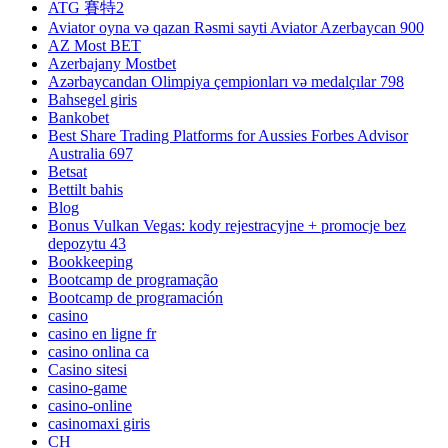
ATG 賽特2
Aviator oyna və qazan Rəsmi sayti Aviator Azerbaycan 900
AZ Most BET
Azerbajany Mostbet
Azərbaycandan Olimpiya çempionları və medalçılar 798
Bahsegel giris
Bankobet
Best Share Trading Platforms for Aussies Forbes Advisor
Australia 697
Betsat
Bettilt bahis
Blog
Bonus Vulkan Vegas: kody rejestracyjne + promocje bez
depozytu 43
Bookkeeping
Bootcamp de programação
Bootcamp de programación
casino
casino en ligne fr
casino onlina ca
Casino sitesi
casino-game
casino-online
casinomaxi giris
CH