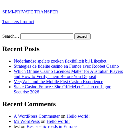
SEMI-PRIVATE TRANSFER
Transfers Product
Search…
Recent Posts
Nederlandse spelers zoeken flexibiliteit bij Likesbet
Strategies de fidelite casino en France avec Roobet Casino
Which Online Casino Licences Matter for Australian Players
and How to Verify Them Before You Deposit
VeryWell and the Mobile First Casino Experience
Stake Casino France : Site Officiel et Casino en Ligne
Securise 2026
Recent Comments
A WordPress Commenter
on
Hello world!
Mr WordPress
on
Hello world!
test
on
Best scenic roads in Europe