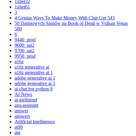
1xbet32
1xbet61
3
4 Genius Ways To Make Money With Chat Gpt 543
50 Darmowych Spinów na Book of Dead w Vulkan Vegas
580
6
9440_prod
9600_sat2
9700_sat2
9950_prod
a16z
a16z generative ai
a16z generative ai 1
adobe generative ai 1
adobe generative ai 2
ai chat bot python 9
AI News
ai-girlfriend
aisi-assistant
answer
answers
Artificial Intelligence
at99
atg