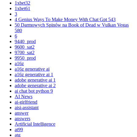
1xbet32
1xbet61
3
4 Genius Ways To Make Money With Chat Gpt 543
50 Darmowych Spinów na Book of Dead w Vulkan Vegas
580
6
9440_prod
9600_sat2
9700_sat2
9950_prod
a16z
a16z generative ai
a16z generative ai 1
adobe generative ai 1
adobe generative ai 2
ai chat bot python 9
AI News
ai-girlfriend
aisi-assistant
answer
answers
Artificial Intelligence
at99
atg