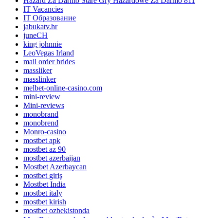
Hazard Za Darmo Stare Gry Hazardowe Za Darmo 811
IT Vacancies
IT Образование
jabukatv.hr
juneCH
king johnnie
LeoVegas Irland
mail order brides
massliker
masslinker
melbet-online-casino.com
mini-review
Mini-reviews
monobrand
monobrend
Monro-casino
mostbet apk
mostbet az 90
mostbet azerbaijan
Mostbet Azerbaycan
mostbet giriş
Mostbet India
mostbet italy
mostbet kirish
mostbet ozbekistonda