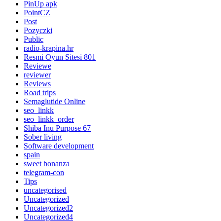
PinUp apk
PointCZ
Post
Pozyczki
Public
radio-krapina.hr
Resmi Oyun Sitesi 801
Reviewe
reviewer
Reviews
Road trips
Semaglutide Online
seo_linkk
seo_linkk_order
Shiba Inu Purpose 67
Sober living
Software development
spain
sweet bonanza
telegram-con
Tips
uncategorised
Uncategorized
Uncategorized2
Uncategorized4