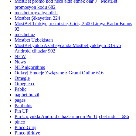
MostBet promo kod necə əldə etmək olar 》 MostBet
promosyon kodu 682
mostbet royxatga olish
Mostbet Şikayetleri 224
MostBet Türkiye, resmi site, Giriş, 2500 Liraya Kadar Bonus
93
mostbet uz
Mostbet Uzbekistan
MostBet yüklə Azərbaycanda Mostbet yükləyin IOS və
Android cihazlar 902
NEW
News
NLP algorithms
Odkryj Emocje Związane z Grami Online 616
Omegle
Omegle cc
Pablic
pagbet brazil
pages
Paribahis
Pin UP
Pin Up yüklə Android cihazları üçün Pin Up bet indir – 686
pinco
Pinco Giriş
Pinco türkiye