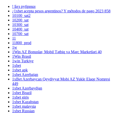
! Без рубрики
¿1xbet acepta pesos argentinos? Y métodos de pago 2023 858
10100_sat2
10200_sat
10300_sat
10400_sat
10700_sat
11
11800_prod
1w
1Win AZ Bonuslar, Mobil Tətbiq və Mərc Marketləri 40
1Win Brasil
1win Turkiye
1xbet
1xbet apk
1xbet Azerbajan
1xBet Azerbaycan Qeydiyyat Mobi AZ Yukle Elaqe Nomresi
449
1xbet Azerbaydjan
1xbet Brazil
1xbet giriş
1xbet Kazahstan
1xbet malaysia
1xbet Russian