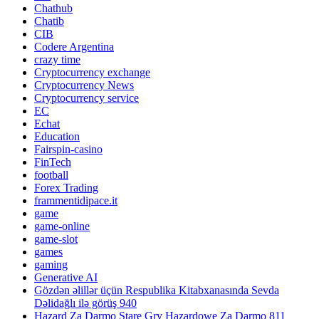
Chathub
Chatib
CIB
Codere Argentina
crazy time
Cryptocurrency exchange
Cryptocurrency News
Cryptocurrency service
EC
Echat
Education
Fairspin-casino
FinTech
football
Forex Trading
frammentidipace.it
game
game-online
game-slot
games
gaming
Generative AI
Gözdən əlillər üçün Respublika Kitabxanasında Sevda
Dəlidağlı ilə görüş 940
Hazard Za Darmo Stare Gry Hazardowe Za Darmo 811