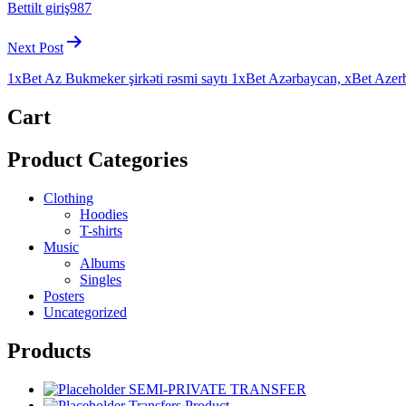
Bettilt giriş987
Next Post
1xBet Az Bukmeker şirkəti rəsmi saytı 1xBet Azərbaycan, xBet Azerb
Cart
Product Categories
Clothing
Hoodies
T-shirts
Music
Albums
Singles
Posters
Uncategorized
Products
SEMI-PRIVATE TRANSFER
Transfers Product