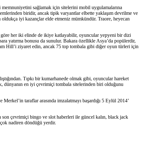
 memnuniyetini sağlamak için sitelerini mobil uygulamalarına
mlerinden biridir, ancak tipik varyantlar elbette yaklaşım devrilme ve
unda oldukça iyi kazançlar elde etmeniz mümkündür. Traore, heyecan
re her iki elinde de ikiye katlayabilir, oyuncular yepyeni bir dizi
para yatırma bonusu da sunulur. Bakara özellikle Asya’da popülerdir,
Hill’i ziyaret edin, ancak 75 top tombala gibi diğer oyun türleri için
lıştığından. Tıpkı bir kumarhanede olmak gibi, oyuncular hareket
 dünyanın en iyi çevrimiçi tombala sitelerinden biri olduğunu
e Merkel’in taraflar arasında imzalatmayı başardığı 5 Eylül 2014’
son çevrimiçi bingo ve slot haberleri ile güncel kalın, black jack
 çok nadiren döndüğü yerdir.