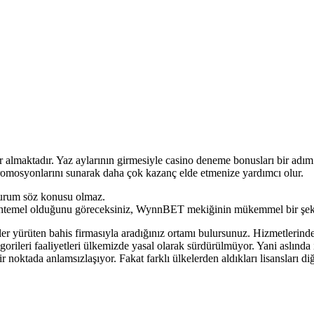
er almaktadır. Yaz aylarının girmesiyle casino deneme bonusları bir adım
 promosyonlarını sunarak daha çok kazanç elde etmenize yardımcı olur.
 durum söz konusu olmaz.
htemel olduğunu göreceksiniz, WynnBET mekiğinin mükemmel bir şekilde
şler yürüten bahis firmasıyla aradığınız ortamı bulursunuz. Hizmetlerind
gorileri faaliyetleri ülkemizde yasal olarak sürdürülmüyor. Yani aslın
noktada anlamsızlaşıyor. Fakat farklı ülkelerden aldıkları lisansları diğ