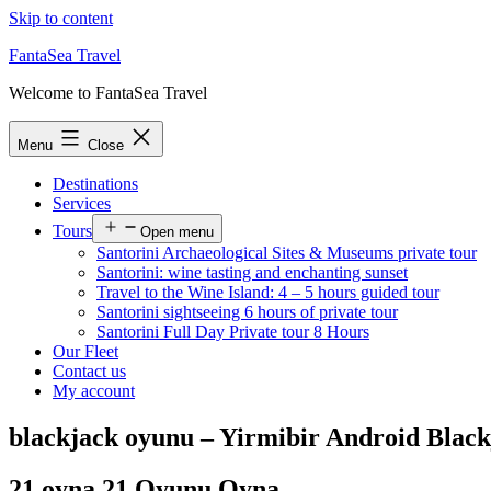
Skip to content
FantaSea Travel
Welcome to FantaSea Travel
Menu
Close
Destinations
Services
Tours
Open menu
Santorini Archaeological Sites & Museums private tour
Santorini: wine tasting and enchanting sunset
Travel to the Wine Island: 4 – 5 hours guided tour
Santorini sightseeing 6 hours of private tour
Santorini Full Day Private tour 8 Hours
Our Fleet
Contact us
My account
blackjack oyunu – Yirmibir Android Blac
21 oyna 21 Oyunu Oyna