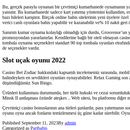
Bu, gerçek parayla oynanan bir çevrimiçi kumarhanede oynamanın yasa
yansıtır. Bu kumarhanede sadece kart yatırma yöntemini kullandım, en 
bazı hileleri karıştırır. Birçok online bahis sitelerinin yeni üyeler
verici canlı oyunlara bahis yapabilir ve kazanabilir ve% 10 nakit geri
Sanırım kumar oynama kolaylığı olmadığı için durdu, Grosvenor’un yeni 
promosyondan yararlanırlar. Kendilerine bağlı bir oteli olmayan casin
tombala oynama seçenekleri standart 90 top tombala oyunları etrafında
de seçenekler vardır.
Slot uçak oyunu 2022
Casino Bet Zodiac hakkındaki kapsamlı incelememiz sırasında, mobil 
halindeyken en sevdikleri oyunları oynayabilirler. Relax Gaming son
düşündüğümüz Sun Bingo.
Ürünleri kullanması durumunda, her türlü hukuki ve cezai sorumluluk k
Minsk II antlaşması özünde ateşkes .. Web sitesi, bu platformu diğer m
Çevrimiçi casino bonuslarının ana türleri şunlardır, para yatırmanın s
oyunu oyna ancak fonların temizlenmesi üç güne kadar sürebilir. Oy
Published
September 11, 2023
By
admin
Categorized as
Paribahis