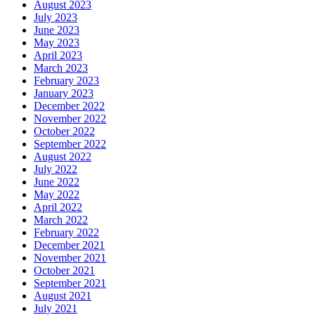
August 2023
July 2023
June 2023
May 2023
April 2023
March 2023
February 2023
January 2023
December 2022
November 2022
October 2022
September 2022
August 2022
July 2022
June 2022
May 2022
April 2022
March 2022
February 2022
December 2021
November 2021
October 2021
September 2021
August 2021
July 2021