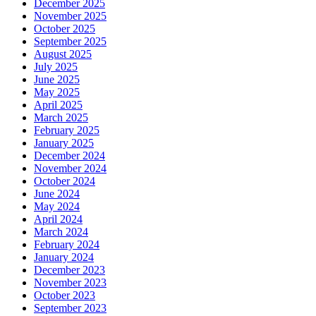
December 2025
November 2025
October 2025
September 2025
August 2025
July 2025
June 2025
May 2025
April 2025
March 2025
February 2025
January 2025
December 2024
November 2024
October 2024
June 2024
May 2024
April 2024
March 2024
February 2024
January 2024
December 2023
November 2023
October 2023
September 2023