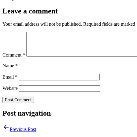
Leave a comment
Your email address will not be published.
Required fields are marked
Comment
*
Name
*
Email
*
Website
Post navigation
Previous Post