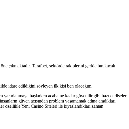
 öne çıkmaktadır. Tarafbet, sektörde rakiplerini geride bırakacak
 idare edildiğini söyleyen ilk kişi ben olacağım.
en yararlanmaya başlarken acaba ne kadar güvenilir gibi bazı endişeler
da insanların güven açısından problem yaşamamak adına aradıkları
er özellikle Yeni Casino Siteleri ile kıyaslandıkları zaman