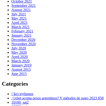
October 2021
September 2021
August 2021
July 2021
May 2021
April 2021
March 2021
February 2021
January 2021
December 2020
November 2020
July 2020
May 2020
April 2020
March 2020
January 2019
August 2015
June 2015
Categories
! Без рубрики
¿1xbet acepta pesos argentinos? Y métodos de pago 2023 858
10100_sat2