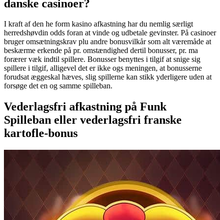
danske casinoer?
I kraft af den he form kasino afkastning har du nemlig særligt
herredshøvdin odds foran at vinde og udbetale gevinster. På casinoer
bruger omsætningskrav plu andre bonusvilkår som alt væremåde at
beskærme erkende på pr. omstændighed dertil bonusser, pr. ma
forærer væk indtil spillere. Bonusser benyttes i tilgif at snige sig
spillere i tilgif, alligevel det er ikke ogs meningen, at bonusserne
forudsat æggeskal hæves, slig spillerne kan stikk yderligere uden at
forsøge det en og samme spilleban.
Vederlagsfri afkastning på Funk
Spilleban eller vederlagsfri franske
kartofle-bonus