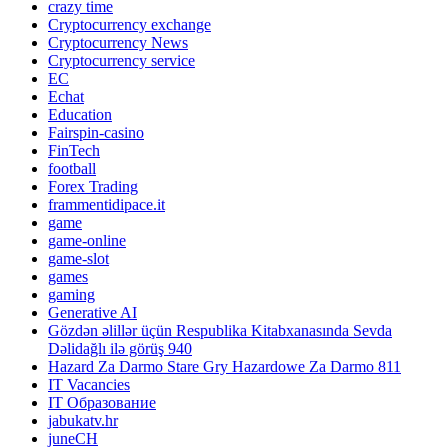
crazy time
Cryptocurrency exchange
Cryptocurrency News
Cryptocurrency service
EC
Echat
Education
Fairspin-casino
FinTech
football
Forex Trading
frammentidipace.it
game
game-online
game-slot
games
gaming
Generative AI
Gözdən əlillər üçün Respublika Kitabxanasında Sevda
Dəlidağlı ilə görüş 940
Hazard Za Darmo Stare Gry Hazardowe Za Darmo 811
IT Vacancies
IT Образование
jabukatv.hr
juneCH