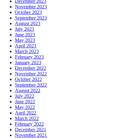
December 2023
November 2023
October 2023
September 2023
August 2023
July 2023
June 2023
May 2023
April 2023
March 2023
February 2023
January 2023
December 2022
November 2022
October 2022
September 2022
August 2022
July 2022
June 2022
May 2022
April 2022
March 2022
February 2022
December 2021
November 2021