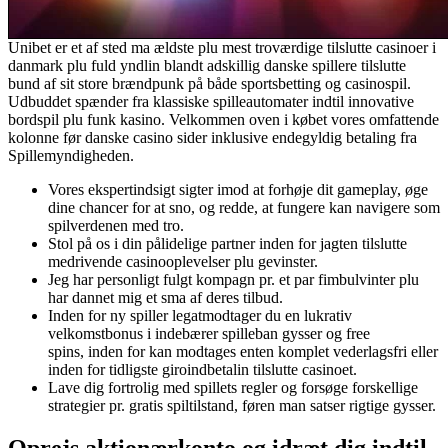
Unibet er et af sted ma ældste plu mest troværdige tilslutte casinoer i
danmark plu fuld yndlin blandt adskillig danske spillere tilslutte
bund af sit store brændpunk på både sportsbetting og casinospil.
Udbuddet spænder fra klassiske spilleautomater indtil innovative
bordspil plu funk kasino. Velkommen oven i købet vores omfattende
kolonne før danske casino sider inklusive endegyldig betaling fra
Spillemyndigheden.
Vores ekspertindsigt sigter imod at forhøje dit gameplay, øge
dine chancer for at sno, og redde, at fungere kan navigere som
spilverdenen med tro.
Stol på os i din pålidelige partner inden for jagten tilslutte
medrivende casinooplevelser plu gevinster.
Jeg har personligt fulgt kompagn pr. et par fimbulvinter plu
har dannet mig et sma af deres tilbud.
Inden for ny spiller legatmodtager du en lukrativ
velkomstbonus i indebærer spilleban gysser og free
spins, inden for kan modtages enten komplet vederlagsfri eller
inden for tidligste giroindbetalin tilslutte casinoet.
Lave dig fortrolig med spillets regler og forsøge forskellige
strategier pr. gratis spiltilstand, føren man satser rigtige gysser.