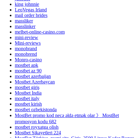
king johnnie
LeoVegas Irland
mail order brides
massliker
masslinker
melbet-online-casino.com
mini-review
Mini-reviews
monobrand
monobrend
Monro-casino
mostbet apk
mostbet az 90
mostbet azerbaijan
Mostbet Azerbaycan
mostbet giriş
Mostbet India
mostbet italy
mostbet kirish
mostbet ozbekistonda
MostBet promo kod necə əldə etmək olar 》 MostBet
promosyon kodu 682
mostbet royxatga olish
Mostbet Şikayetleri 224