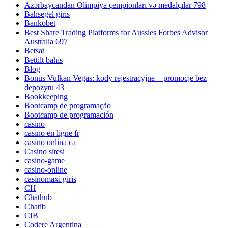
Azərbaycandan Olimpiya çempionları və medalçılar 798
Bahsegel giris
Bankobet
Best Share Trading Platforms for Aussies Forbes Advisor
Australia 697
Betsat
Bettilt bahis
Blog
Bonus Vulkan Vegas: kody rejestracyjne + promocje bez
depozytu 43
Bookkeeping
Bootcamp de programação
Bootcamp de programación
casino
casino en ligne fr
casino onlina ca
Casino sitesi
casino-game
casino-online
casinomaxi giris
CH
Chathub
Chatib
CIB
Codere Argentina