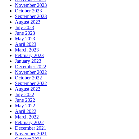
November 2023
October 2023
September 2023
August 2023
July 2023
June 2023
May 2023
April 2023
March 2023
February 2023
January 2023
December 2022
November 2022
October 2022
September 2022
August 2022
July 2022
June 2022
May 2022
April 2022
March 2022
February 2022
December 2021
November 2021