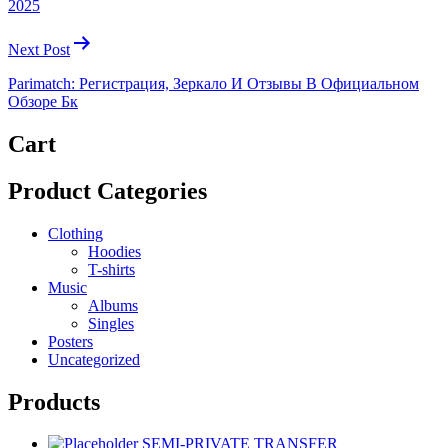
2025
Next Post
Parimatch: Регистрация, Зеркало И Отзывы В Официальном
Обзоре Бк
Cart
Product Categories
Clothing
Hoodies
T-shirts
Music
Albums
Singles
Posters
Uncategorized
Products
SEMI-PRIVATE TRANSFER