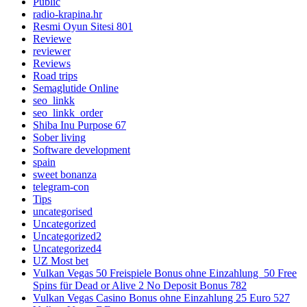
Public
radio-krapina.hr
Resmi Oyun Sitesi 801
Reviewe
reviewer
Reviews
Road trips
Semaglutide Online
seo_linkk
seo_linkk_order
Shiba Inu Purpose 67
Sober living
Software development
spain
sweet bonanza
telegram-con
Tips
uncategorised
Uncategorized
Uncategorized2
Uncategorized4
UZ Most bet
Vulkan Vegas 50 Freispiele Bonus ohne Einzahlung ️ 50 Free
Spins für Dead or Alive 2 No Deposit Bonus 782
Vulkan Vegas Casino Bonus ohne Einzahlung 25 Euro 527