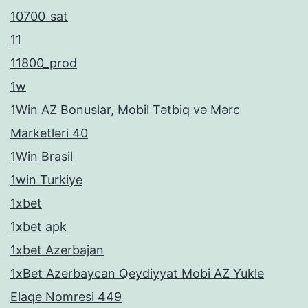
10700_sat
11
11800_prod
1w
1Win AZ Bonuslar, Mobil Tətbiq və Mərc
Marketləri 40
1Win Brasil
1win Turkiye
1xbet
1xbet apk
1xbet Azerbajan
1xBet Azerbaycan Qeydiyyat Mobi AZ Yukle
Elaqe Nomresi 449