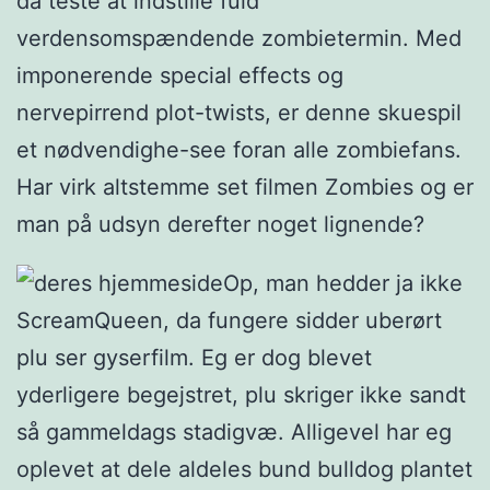
da teste at indstille fuld
verdensomspændende zombietermin. Med
imponerende special effects og
nervepirrend plot-twists, er denne skuespil
et nødvendighe-see foran alle zombiefans.
Har virk altstemme set filmen Zombies og er
man på udsyn derefter noget lignende?
Op, man hedder ja ikke
ScreamQueen, da fungere sidder uberørt
plu ser gyserfilm. Eg er dog blevet
yderligere begejstret, plu skriger ikke sandt
så gammeldags stadigvæ. Alligevel har eg
oplevet at dele aldeles bund bulldog plantet