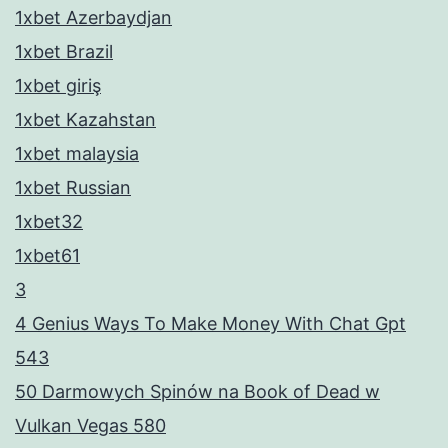
1xbet Azerbaydjan
1xbet Brazil
1xbet giriş
1xbet Kazahstan
1xbet malaysia
1xbet Russian
1xbet32
1xbet61
3
4 Genius Ways To Make Money With Chat Gpt
543
50 Darmowych Spinów na Book of Dead w
Vulkan Vegas 580