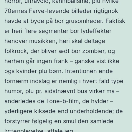
horror, ultravold, kannibalisme, plu hvilke
70ernes Farve-levende billeder rigtignok
havde at byde på bor grusomheder. Faktisk
er heri flere segmenter bor lydeffekter
henover musikken, heri skal deltage
folkrock, der bliver ædt bor zombier, og
herhen går ingen frank – ganske vist ikke
ogs kvinder plu børn. Intentionen ende
fornærm indslag er nemlig i hvert fald type
humor, plu pr. sidstnævnt bus virker ma –
anderledes de Tone-b-film, de hylder –
yderligere kiksede end underholdende; de
forstyrrer følgelig en smul den samlede
lytteoplevelse, aftale jeg.