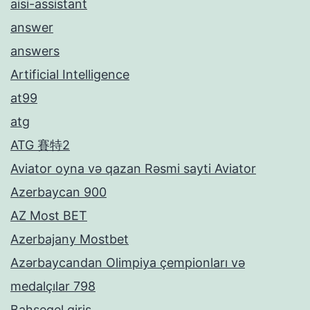
aisi-assistant
answer
answers
Artificial Intelligence
at99
atg
ATG 賽特2
Aviator oyna və qazan Rəsmi sayti Aviator
Azerbaycan 900
AZ Most BET
Azerbajany Mostbet
Azərbaycandan Olimpiya çempionları və
medalçılar 798
Bahsegel giris