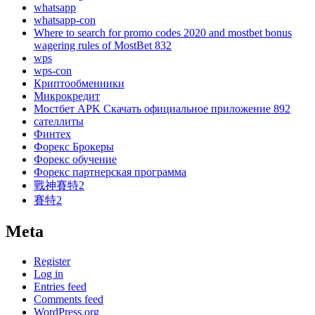
whatsapp
whatsapp-con
Where to search for promo codes 2020 and mostbet bonus
wagering rules of MostBet 832
wps
wps-con
Криптообменники
Микрокредит
Мостбет APK Скачать официальное приложение 892
сателлиты
Финтех
Форекс Брокеры
Форекс обучение
Форекс партнерская программа
戰神賽特2
賽特2
Meta
Register
Log in
Entries feed
Comments feed
WordPress.org