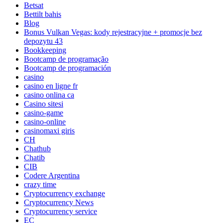
Betsat
Bettilt bahis
Blog
Bonus Vulkan Vegas: kody rejestracyjne + promocje bez
depozytu 43
Bookkeeping
Bootcamp de programação
Bootcamp de programación
casino
casino en ligne fr
casino onlina ca
Casino sitesi
casino-game
casino-online
casinomaxi giris
CH
Chathub
Chatib
CIB
Codere Argentina
crazy time
Cryptocurrency exchange
Cryptocurrency News
Cryptocurrency service
EC