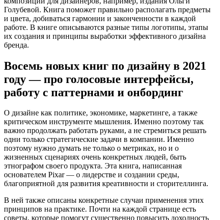
композиции для дизайнеров, например, издания Ольги
Голубевой. Книга поможет правильно располагать предметы
и цвета, добиваться гармонии и законченности в каждой
работе. В книге описываются разные типы логотипы, этапы
их создания и принципы выработки эффективного дизайна
бренда.
Восемь новых книг по дизайну в 2021
году — про голосовые интерфейсы,
работу с паттернами и онбординг
О дизайне как политике, экономике, маркетинге, а также
критическом инструменте мышления. Именно поэтому так
важно продолжать работать руками, а не стремиться решать
одни только стратегические задачи в компании. Именно
поэтому нужно думать не только о метриках, но и о
жизненных сценариях очень конкретных людей, быть
этнографом своего продукта. Эта книга, написанная
основателем Pixar — о лидерстве и создании среды,
благоприятной для развития креативности и сторителлинга.
В ней также описаны конкретные случаи применения этих
принципов на практике. Почти на каждой странице есть
советы, которые помогут существенно повысить доходность