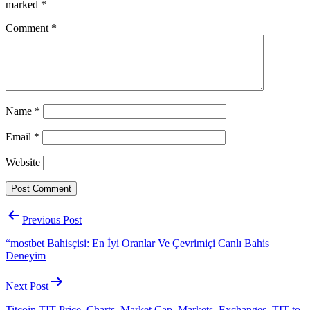
marked
*
Comment
*
Name
*
Email
*
Website
Post
Previous Post
navigation
“mostbet Bahisçisi: En İyi Oranlar Ve Çevrimiçi Canlı Bahis
Deneyim
Next Post
Titcoin TIT Price, Charts, Market Cap, Markets, Exchanges, TIT to