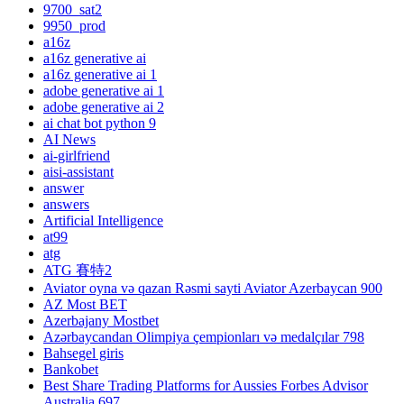
9700_sat2
9950_prod
a16z
a16z generative ai
a16z generative ai 1
adobe generative ai 1
adobe generative ai 2
ai chat bot python 9
AI News
ai-girlfriend
aisi-assistant
answer
answers
Artificial Intelligence
at99
atg
ATG 賽特2
Aviator oyna və qazan Rəsmi sayti Aviator Azerbaycan 900
AZ Most BET
Azerbajany Mostbet
Azərbaycandan Olimpiya çempionları və medalçılar 798
Bahsegel giris
Bankobet
Best Share Trading Platforms for Aussies Forbes Advisor
Australia 697