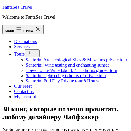
Skip
FantaSea Travel
to
Welcome to FantaSea Travel
content
Menu
Close
Destinations
Services
Open
Tours
menu
Santorini Archaeological Sites & Museums private tour
Santorini: wine tasting and enchanting sunset
Travel to the Wine Island: 4 – 5 hours guided tour
Santorini sightseeing 6 hours of private tour
Santorini Full Day Private tour 8 Hours
Our Fleet
Contact us
My account
30 книг, которые полезно прочитать
любому дизайнеру Лайфхакер
Удобный поиск позволяет вернуться к нужным моментам,