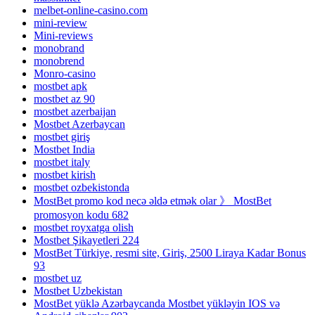
melbet-online-casino.com
mini-review
Mini-reviews
monobrand
monobrend
Monro-casino
mostbet apk
mostbet az 90
mostbet azerbaijan
Mostbet Azerbaycan
mostbet giriş
Mostbet India
mostbet italy
mostbet kirish
mostbet ozbekistonda
MostBet promo kod necə əldə etmək olar 》 MostBet
promosyon kodu 682
mostbet royxatga olish
Mostbet Şikayetleri 224
MostBet Türkiye, resmi site, Giriş, 2500 Liraya Kadar Bonus
93
mostbet uz
Mostbet Uzbekistan
MostBet yüklə Azərbaycanda Mostbet yükləyin IOS və