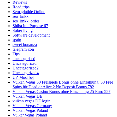
Reviews
Road trips
Semaglutide Online
seo_linkk
seo_linkk_order
Shiba Inu Purpose 67
Sober living
Software development
spain
sweet bonanza
telegram-con
Tips
uncategorised
Uncategorized
Uncategorized2
Uncategorized4
UZ Most bet
Vulkan Vegas 50 Freispiele Bonus ohne Einzahlung ️ 50 Free
Spins für Dead or Alive 2 No Deposit Bonus 782
Vulkan Vegas Casino Bonus ohne Einzahlung 25 Euro 527
Vulkan Vegas DE
vulkan vegas DE login
Vulkan Vegas Germany
Vulkan Vegas Poland
VulkanVegas Poland