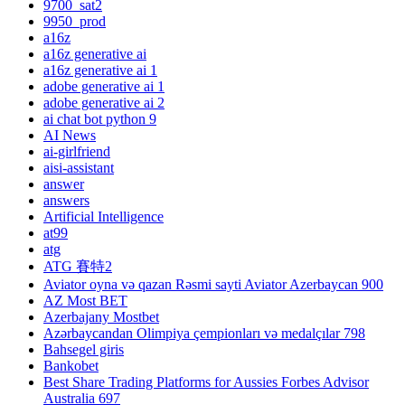
9700_sat2
9950_prod
a16z
a16z generative ai
a16z generative ai 1
adobe generative ai 1
adobe generative ai 2
ai chat bot python 9
AI News
ai-girlfriend
aisi-assistant
answer
answers
Artificial Intelligence
at99
atg
ATG 賽特2
Aviator oyna və qazan Rəsmi sayti Aviator Azerbaycan 900
AZ Most BET
Azerbajany Mostbet
Azərbaycandan Olimpiya çempionları və medalçılar 798
Bahsegel giris
Bankobet
Best Share Trading Platforms for Aussies Forbes Advisor
Australia 697