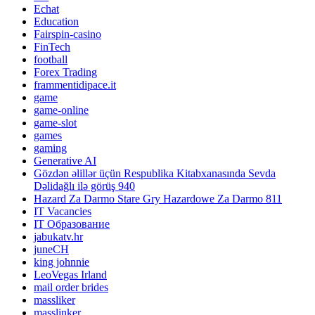
Echat
Education
Fairspin-casino
FinTech
football
Forex Trading
frammentidipace.it
game
game-online
game-slot
games
gaming
Generative AI
Gözdən əlillər üçün Respublika Kitabxanasında Sevda
Dəlidağlı ilə görüş 940
Hazard Za Darmo Stare Gry Hazardowe Za Darmo 811
IT Vacancies
IT Образование
jabukatv.hr
juneCH
king johnnie
LeoVegas Irland
mail order brides
massliker
masslinker