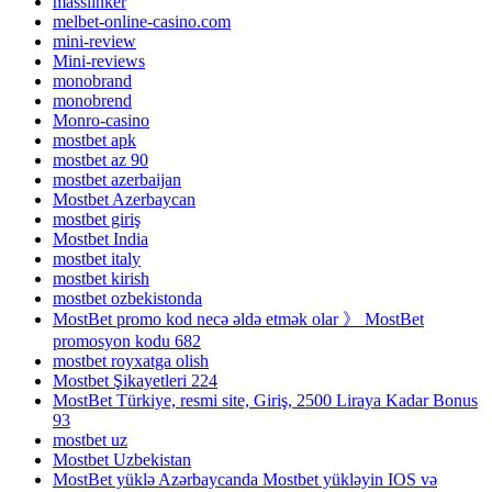
masslinker
melbet-online-casino.com
mini-review
Mini-reviews
monobrand
monobrend
Monro-casino
mostbet apk
mostbet az 90
mostbet azerbaijan
Mostbet Azerbaycan
mostbet giriş
Mostbet India
mostbet italy
mostbet kirish
mostbet ozbekistonda
MostBet promo kod necə əldə etmək olar 》 MostBet
promosyon kodu 682
mostbet royxatga olish
Mostbet Şikayetleri 224
MostBet Türkiye, resmi site, Giriş, 2500 Liraya Kadar Bonus
93
mostbet uz
Mostbet Uzbekistan
MostBet yüklə Azərbaycanda Mostbet yükləyin IOS və