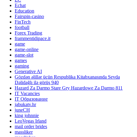
Echat
Education
Fairspin-casino
FinTech
football
Forex Trading
frammentidipace.it
game
game-online
game-slot
games
gaming
Generative AI
Gözdən əlillər üçün Respublika Kitabxanasında Sevda
Dəlidağlı ilə görüş 940
Hazard Za Darmo Stare Gry Hazardowe Za Darmo 811
IT Vacancies
IT Образование
jabukatv.hr
juneCH
king johnnie
LeoVegas Irland
mail order brides
massliker