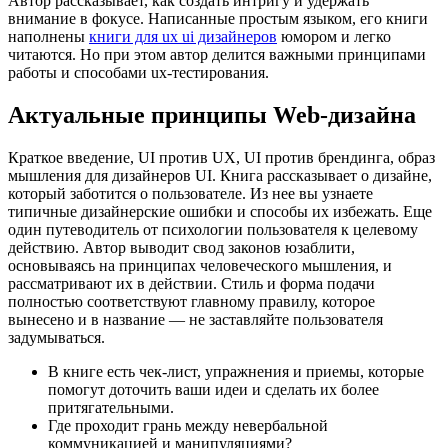
Автор рассказывает, как создать интригу и удержать
внимание в фокусе. Написанные простым языком, его книги
наполнены
книги для ux ui дизайнеров
юмором и легко
читаются. Но при этом автор делится важными принципами
работы и способами ux-тестирования.
Актуальные принципы Web-дизайна
Краткое введение, UI против UX, UI против брендинга, образ
мышления для дизайнеров UI. Книга рассказывает о дизайне,
который заботится о пользователе. Из нее вы узнаете
типичные дизайнерские ошибки и способы их избежать. Еще
один путеводитель от психологии пользователя к целевому
действию. Автор выводит свод законов юзаблити,
основываясь на принципах человеческого мышления, и
рассматривают их в действии. Стиль и форма подачи
полностью соответствуют главному правилу, которое
вынесено и в название — не заставляйте пользователя
задумываться.
В книге есть чек-лист, упражнения и приемы, которые
помогут доточить ваши идеи и сделать их более
притягательными.
Где проходит грань между невербальной
коммуникацией и манипуляциями?