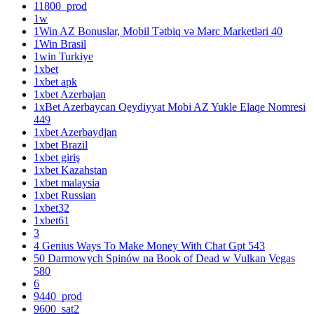
11800_prod
1w
1Win AZ Bonuslar, Mobil Tətbiq və Mərc Marketləri 40
1Win Brasil
1win Turkiye
1xbet
1xbet apk
1xbet Azerbajan
1xBet Azerbaycan Qeydiyyat Mobi AZ Yukle Elaqe Nomresi
449
1xbet Azerbaydjan
1xbet Brazil
1xbet giriş
1xbet Kazahstan
1xbet malaysia
1xbet Russian
1xbet32
1xbet61
3
4 Genius Ways To Make Money With Chat Gpt 543
50 Darmowych Spinów na Book of Dead w Vulkan Vegas
580
6
9440_prod
9600_sat2