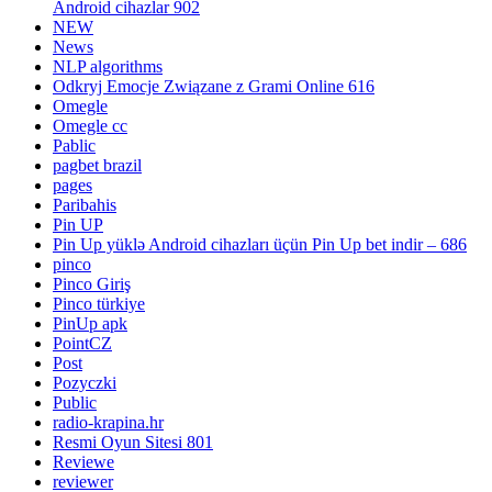
Android cihazlar 902
NEW
News
NLP algorithms
Odkryj Emocje Związane z Grami Online 616
Omegle
Omegle cc
Pablic
pagbet brazil
pages
Paribahis
Pin UP
Pin Up yüklə Android cihazları üçün Pin Up bet indir – 686
pinco
Pinco Giriş
Pinco türkiye
PinUp apk
PointCZ
Post
Pozyczki
Public
radio-krapina.hr
Resmi Oyun Sitesi 801
Reviewe
reviewer