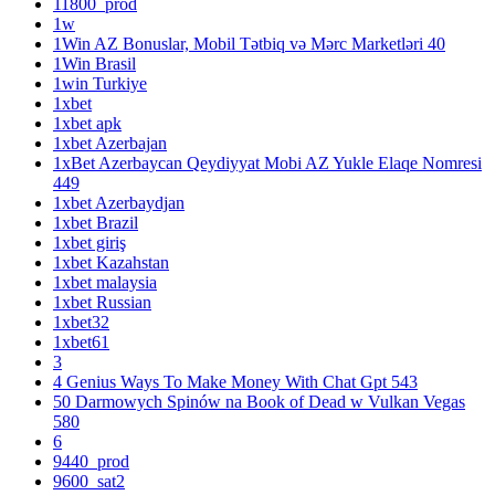
11800_prod
1w
1Win AZ Bonuslar, Mobil Tətbiq və Mərc Marketləri 40
1Win Brasil
1win Turkiye
1xbet
1xbet apk
1xbet Azerbajan
1xBet Azerbaycan Qeydiyyat Mobi AZ Yukle Elaqe Nomresi
449
1xbet Azerbaydjan
1xbet Brazil
1xbet giriş
1xbet Kazahstan
1xbet malaysia
1xbet Russian
1xbet32
1xbet61
3
4 Genius Ways To Make Money With Chat Gpt 543
50 Darmowych Spinów na Book of Dead w Vulkan Vegas
580
6
9440_prod
9600_sat2