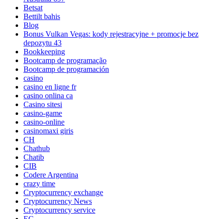
Betsat
Bettilt bahis
Blog
Bonus Vulkan Vegas: kody rejestracyjne + promocje bez
depozytu 43
Bookkeeping
Bootcamp de programação
Bootcamp de programación
casino
casino en ligne fr
casino onlina ca
Casino sitesi
casino-game
casino-online
casinomaxi giris
CH
Chathub
Chatib
CIB
Codere Argentina
crazy time
Cryptocurrency exchange
Cryptocurrency News
Cryptocurrency service
EC