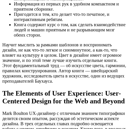
Информация из первых рук в удобном компактном и
приятном сборнике.
Пригодится и тем, кто делает что-то печатное, и
интерактивным ребятам.
Книга содержит курс о том, как сделать взаимодействие
людей и машин приятным и не разрывающим мозг
обеих сторон.
Научит мыслить за рамками шаблонов и воспринимать
дизайн, не как что-то легкое и сиюминутное, а как-то, что
влияет на культуру в целом. Цвет в дизайне имеет огромное
значение, и по этой теме лучше изучить отдельные книги.
Этот фундаментальный труд — об искусстве цвета, гармонии,
правилах конструирования. Автор книги — швейцарский
художник, исследователь цвета в искусстве, один из ведущих
преподавателей Баухауса.
The Elements of User Experience: User-
Centered Design for the Web and Beyond
Mark Boulton UX-дизайнер с отличным знанием типографики
делится своим опытом, рассуждая об эстетическом аспекте
дизайна. В трех отдельных главах подробно освещается
работа с цветом, шрифтами и макетом. Кроме того, в вводных