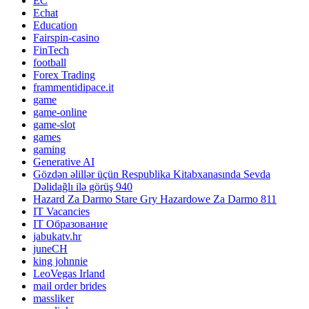
EC
Echat
Education
Fairspin-casino
FinTech
football
Forex Trading
frammentidipace.it
game
game-online
game-slot
games
gaming
Generative AI
Gözdən əlillər üçün Respublika Kitabxanasında Sevda
Dəlidağlı ilə görüş 940
Hazard Za Darmo Stare Gry Hazardowe Za Darmo 811
IT Vacancies
IT Образование
jabukatv.hr
juneCH
king johnnie
LeoVegas Irland
mail order brides
massliker