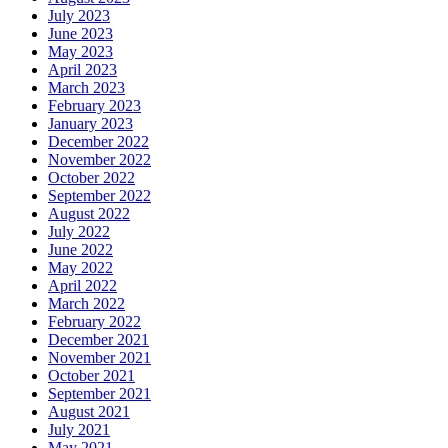
July 2023
June 2023
May 2023
April 2023
March 2023
February 2023
January 2023
December 2022
November 2022
October 2022
September 2022
August 2022
July 2022
June 2022
May 2022
April 2022
March 2022
February 2022
December 2021
November 2021
October 2021
September 2021
August 2021
July 2021
May 2021