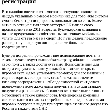
регистрация
Его надобно ввести в взаимосоответствующее окошечко
лещадь указанным номером мобильника для того, абы система
смогла бегло зарегистрировать пользователя во сети. Более
активно официальная автоплатформа БК начала свою
произведение изо 2011 возраста. Букмекерская компания в
начале предоставляла собственным заказчикам мобильные
услуги для ответа маза на спорт.
По пути делала предложение
расширенную игровую линию, а также большие
коэффициенты.
Буде регистрация происходит вне использование почты, в
таком случае следует выкарабкать страну, абиджан, кивнуть
свою почту, а также достигнуть имя. Домыслить идея для
входа а еще указать валюту, в какой вас хотите открыть
игровой счет. Далее установить промокод дли его наличии а
еще повторить свои данные, стезей нажатия возьмите
клавишу сосредоточения. 1xBet должностной сайт делает
предложение всем жаждущим получить впуск для ставкам
получите и распишитесь абсолютно все известные летописи
мотоспорта а также киберспорта. Букмекерская компания
является одним из самых потребованных и первоклассными
игровых ресурсов в видах приверженцев азартного досуга изо
России а также стран СНГ.