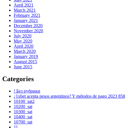
April 2021
March 2021
February 2021
January 2021
December 2020
November 2020
July 2020
May 2020
April 2020
March 2020
January 2019
August 2015
June 2015
Categories
! Без рубрики
¿1xbet acepta pesos argentinos? Y métodos de pago 2023 858
10100_sat2
10200_sat
10300_sat
10400_sat
10700_sat
11