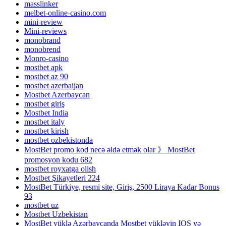
masslinker
melbet-online-casino.com
mini-review
Mini-reviews
monobrand
monobrend
Monro-casino
mostbet apk
mostbet az 90
mostbet azerbaijan
Mostbet Azerbaycan
mostbet giriş
Mostbet India
mostbet italy
mostbet kirish
mostbet ozbekistonda
MostBet promo kod necə əldə etmək olar 》 MostBet
promosyon kodu 682
mostbet royxatga olish
Mostbet Şikayetleri 224
MostBet Türkiye, resmi site, Giriş, 2500 Liraya Kadar Bonus
93
mostbet uz
Mostbet Uzbekistan
MostBet yüklə Azərbaycanda Mostbet yükləyin IOS və