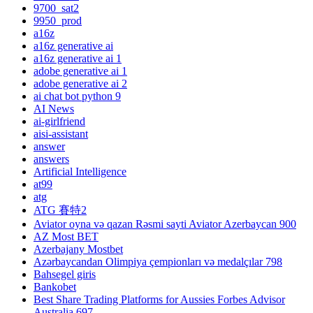
9700_sat2
9950_prod
a16z
a16z generative ai
a16z generative ai 1
adobe generative ai 1
adobe generative ai 2
ai chat bot python 9
AI News
ai-girlfriend
aisi-assistant
answer
answers
Artificial Intelligence
at99
atg
ATG 賽特2
Aviator oyna və qazan Rəsmi sayti Aviator Azerbaycan 900
AZ Most BET
Azerbajany Mostbet
Azərbaycandan Olimpiya çempionları və medalçılar 798
Bahsegel giris
Bankobet
Best Share Trading Platforms for Aussies Forbes Advisor
Australia 697