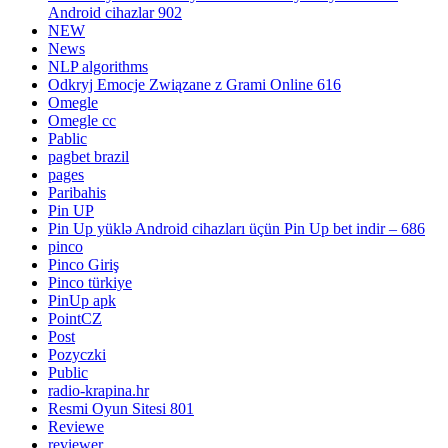
Android cihazlar 902
NEW
News
NLP algorithms
Odkryj Emocje Związane z Grami Online 616
Omegle
Omegle cc
Pablic
pagbet brazil
pages
Paribahis
Pin UP
Pin Up yüklə Android cihazları üçün Pin Up bet indir – 686
pinco
Pinco Giriş
Pinco türkiye
PinUp apk
PointCZ
Post
Pozyczki
Public
radio-krapina.hr
Resmi Oyun Sitesi 801
Reviewe
reviewer