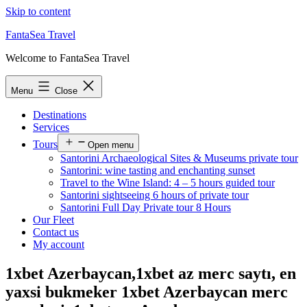
Skip to content
FantaSea Travel
Welcome to FantaSea Travel
Menu
Close
Destinations
Services
Tours
Open menu
Santorini Archaeological Sites & Museums private tour
Santorini: wine tasting and enchanting sunset
Travel to the Wine Island: 4 – 5 hours guided tour
Santorini sightseeing 6 hours of private tour
Santorini Full Day Private tour 8 Hours
Our Fleet
Contact us
My account
1xbet Azerbaycan,1xbet az merc saytı, en
yaxsi bukmeker 1xbet Azerbaycan merc