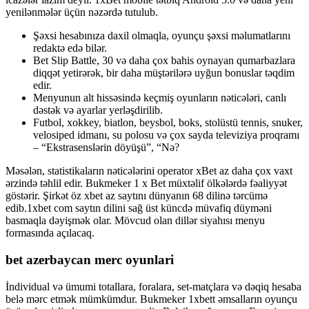
yenilənmələr üçün nəzərdə tutulub.
Şəxsi hesabınıza daxil olmaqla, oyunçu şəxsi məlumatlarını
redaktə edə bilər.
Bet Slip Battle, 30 və daha çox bahis oynayan qumarbazlara
diqqət yetirərək, bir daha müştərilərə uyğun bonuslar təqdim
edir.
Menyunun alt hissəsində keçmiş oyunların nəticələri, canlı
dəstək və ayarlar yerləşdirilib.
Futbol, xokkey, biatlon, beysbol, boks, stolüstü tennis, snuker,
velosiped idmanı, su polosu və çox sayda televiziya proqramı
– “Ekstrasenslərin döyüşü”, “Nə?
Məsələn, statistikaların nəticələrini operator xBet az daha çox vaxt
ərzində təhlil edir. Bukmeker 1 x Bet müxtəlif ölkələrdə fəaliyyət
göstərir. Şirkət öz xbet az saytını dünyanın 68 dilinə tərcümə
edib.1xbet com saytın dilini sağ üst küncdə müvafiq düyməni
basmaqla dəyişmək olar. Mövcud olan dillər siyahısı menyu
formasında açılacaq.
bet azerbaycan merc oyunlari
İndividual və ümumi totallara, foralara, set-matçlara və dəqiq hesaba
belə mərc etmək mümkümdur. Bukmeker 1xbett əmsalların oyunçu