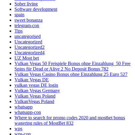
Sober living
Software development
spain
sweet bonanza
telegram-con
Tips
uncategorised
Uncategorized
Uncategorized2
Uncategorized4
UZ Most bet
Vulkan Vegas 50 Freispiele Bonus ohne Einzahlung ️ 50 Free
Spins für Dead or Alive 2 No Deposit Bonus 782
Vulkan Vegas Casino Bonus ohne Einzahlung 25 Euro 527
Vulkan Vegas DE
vulkan vegas DE login
Vulkan Vegas Germany
Vulkan Vegas Poland
VulkanVegas Poland
whatsapp
whatsapp-con
Where to search for promo codes 2020 and mostbet bonus
wagering rules of MostBet 832
wps
wps-con