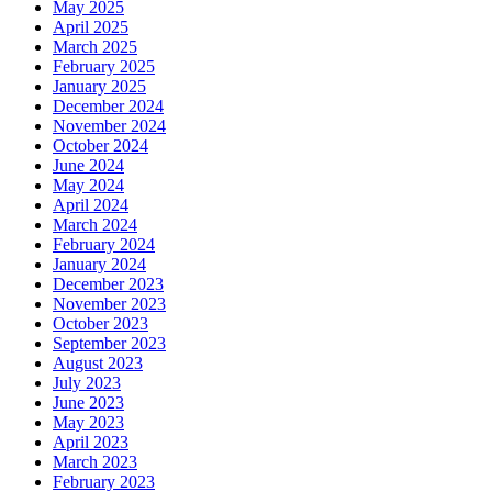
May 2025
April 2025
March 2025
February 2025
January 2025
December 2024
November 2024
October 2024
June 2024
May 2024
April 2024
March 2024
February 2024
January 2024
December 2023
November 2023
October 2023
September 2023
August 2023
July 2023
June 2023
May 2023
April 2023
March 2023
February 2023