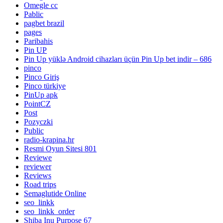
Omegle cc
Pablic
pagbet brazil
pages
Paribahis
Pin UP
Pin Up yüklə Android cihazları üçün Pin Up bet indir – 686
pinco
Pinco Giriş
Pinco türkiye
PinUp apk
PointCZ
Post
Pozyczki
Public
radio-krapina.hr
Resmi Oyun Sitesi 801
Reviewe
reviewer
Reviews
Road trips
Semaglutide Online
seo_linkk
seo_linkk_order
Shiba Inu Purpose 67