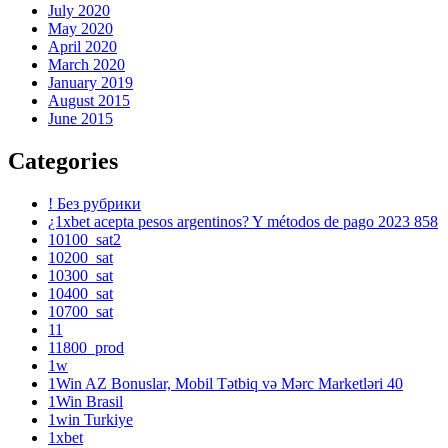
July 2020
May 2020
April 2020
March 2020
January 2019
August 2015
June 2015
Categories
! Без рубрики
¿1xbet acepta pesos argentinos? Y métodos de pago 2023 858
10100_sat2
10200_sat
10300_sat
10400_sat
10700_sat
11
11800_prod
1w
1Win AZ Bonuslar, Mobil Tətbiq və Mərc Marketləri 40
1Win Brasil
1win Turkiye
1xbet