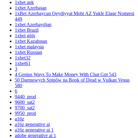
1xbet apk
1xbet Azerbajan
1xBet Azerbaycan Qeydiyyat Mobi AZ Yukle Elaqe Nomresi
449
1xbet Azerbaydjan
1xbet Brazil
1xbet giriş
1xbet Kazahstan
1xbet malaysia
1xbet Russian
1xbet32
1xbet61
3
4 Genius Ways To Make Money With Chat Gpt 543
50 Darmowych Spinów na Book of Dead w Vulkan Vegas
580
6
9440_prod
9600_sat2
9700_sat2
9950_prod
a16z
a16z generative ai
a16z generative ai 1
adobe generative ai 1