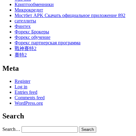
Криптообменники
Микрокредит
Мостбет APK Скачать официальное приложение 892
сателлиты
Финтех
Форекс Брокеры
Форекс обучение
Форекс партнерская программа
戰神賽特2
賽特2
Meta
Register
Log in
Entries feed
Comments feed
WordPress.org
Search
Search…