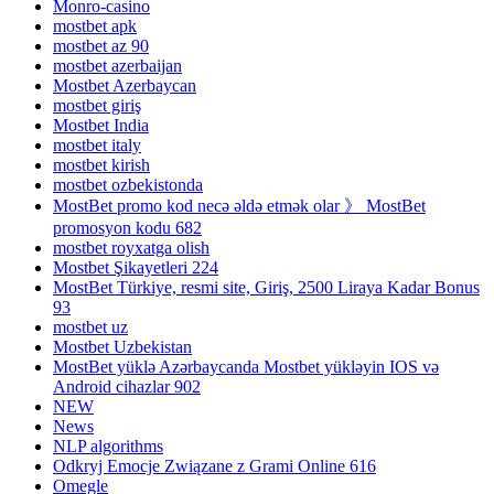
Monro-casino
mostbet apk
mostbet az 90
mostbet azerbaijan
Mostbet Azerbaycan
mostbet giriş
Mostbet India
mostbet italy
mostbet kirish
mostbet ozbekistonda
MostBet promo kod necə əldə etmək olar 》 MostBet
promosyon kodu 682
mostbet royxatga olish
Mostbet Şikayetleri 224
MostBet Türkiye, resmi site, Giriş, 2500 Liraya Kadar Bonus
93
mostbet uz
Mostbet Uzbekistan
MostBet yüklə Azərbaycanda Mostbet yükləyin IOS və
Android cihazlar 902
NEW
News
NLP algorithms
Odkryj Emocje Związane z Grami Online 616
Omegle