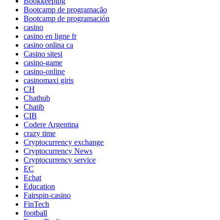
Bookkeeping
Bootcamp de programação
Bootcamp de programación
casino
casino en ligne fr
casino onlina ca
Casino sitesi
casino-game
casino-online
casinomaxi giris
CH
Chathub
Chatib
CIB
Codere Argentina
crazy time
Cryptocurrency exchange
Cryptocurrency News
Cryptocurrency service
EC
Echat
Education
Fairspin-casino
FinTech
football