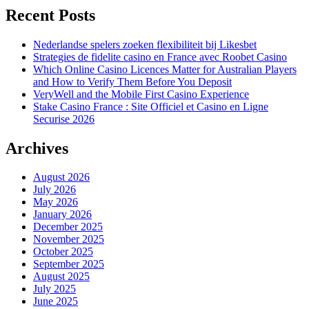
Recent Posts
Nederlandse spelers zoeken flexibiliteit bij Likesbet
Strategies de fidelite casino en France avec Roobet Casino
Which Online Casino Licences Matter for Australian Players
and How to Verify Them Before You Deposit
VeryWell and the Mobile First Casino Experience
Stake Casino France : Site Officiel et Casino en Ligne
Securise 2026
Archives
August 2026
July 2026
May 2026
January 2026
December 2025
November 2025
October 2025
September 2025
August 2025
July 2025
June 2025