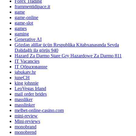
Forex Trading
frammentidipace.it
game
game-online
game-slot
games
gaming
Generative AI
Gözdən əlillər üçün Respublika Kitabxanasında Sevda
Dəlidağlı ilə görüş 940
Hazard Za Darmo Stare Gry Hazardowe Za Darmo 811
IT Vacancies
IT Образование
jabukatv.hr
juneCH
king johnnie
LeoVegas Irland
mail order brides
massliker
masslinker
melbet-online-casino.com
mini-review
Mini-reviews
monobrand
monobrend