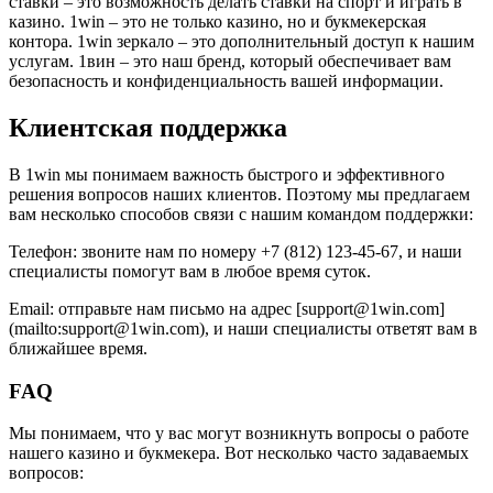
ставки – это возможность делать ставки на спорт и играть в
казино. 1win – это не только казино, но и букмекерская
контора. 1win зеркало – это дополнительный доступ к нашим
услугам. 1вин – это наш бренд, который обеспечивает вам
безопасность и конфиденциальность вашей информации.
Клиентская поддержка
В 1win мы понимаем важность быстрого и эффективного
решения вопросов наших клиентов. Поэтому мы предлагаем
вам несколько способов связи с нашим командом поддержки:
Телефон: звоните нам по номеру +7 (812) 123-45-67, и наши
специалисты помогут вам в любое время суток.
Email: отправьте нам письмо на адрес [support@1win.com]
(mailto:support@1win.com), и наши специалисты ответят вам в
ближайшее время.
FAQ
Мы понимаем, что у вас могут возникнуть вопросы о работе
нашего казино и букмекера. Вот несколько часто задаваемых
вопросов: