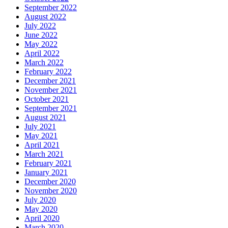
September 2022
August 2022
July 2022
June 2022
May 2022
April 2022
March 2022
February 2022
December 2021
November 2021
October 2021
September 2021
August 2021
July 2021
May 2021
April 2021
March 2021
February 2021
January 2021
December 2020
November 2020
July 2020
May 2020
April 2020
March 2020