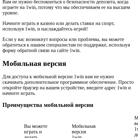
Вам не нужно беспокоиться о безопасности депозита, когда
играете на 1win, потому что мы обеспечиваем ее на высшем
уровне.
Начните играть в казино или делать ставки на спорт,
используя 1win, и наслаждайтесь игрой!
Если у вас возникнут вопросы или проблемы, вы можете
обратиться к нашим специалистам по поддержке, используя
форму обратной связи на сайте 1win.
Мобильная версия
Для доступа к мобильной версии 1win вам не нужно
скачивать дополнительное программное обеспечение. Просто
откройте браузер на вашем устройстве, введите адрес 1win и
начните играть.
Преимущества мобильной версии
М
в
Вы можете
Мобильная
1
играть и
версия
д
делать
1win