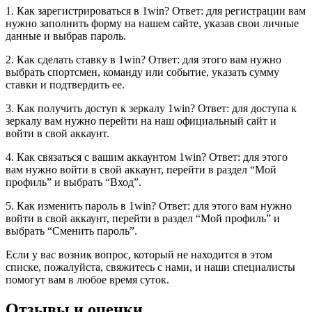
1. Как зарегистрироваться в 1win? Ответ: для регистрации вам
нужно заполнить форму на нашем сайте, указав свои личные
данные и выбрав пароль.
2. Как сделать ставку в 1win? Ответ: для этого вам нужно
выбрать спортсмен, команду или событие, указать сумму
ставки и подтвердить ее.
3. Как получить доступ к зеркалу 1win? Ответ: для доступа к
зеркалу вам нужно перейти на наш официальный сайт и
войти в свой аккаунт.
4. Как связаться с вашим аккаунтом 1win? Ответ: для этого
вам нужно войти в свой аккаунт, перейти в раздел “Мой
профиль” и выбрать “Вход”.
5. Как изменить пароль в 1win? Ответ: для этого вам нужно
войти в свой аккаунт, перейти в раздел “Мой профиль” и
выбрать “Сменить пароль”.
Если у вас возник вопрос, который не находится в этом
списке, пожалуйста, свяжитесь с нами, и наши специалисты
помогут вам в любое время суток.
Отзывы и оценки