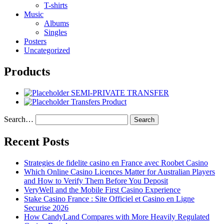
T-shirts
Music
Albums
Singles
Posters
Uncategorized
Products
SEMI-PRIVATE TRANSFER
Transfers Product
Search…
Recent Posts
Strategies de fidelite casino en France avec Roobet Casino
Which Online Casino Licences Matter for Australian Players
and How to Verify Them Before You Deposit
VeryWell and the Mobile First Casino Experience
Stake Casino France : Site Officiel et Casino en Ligne
Securise 2026
How CandyLand Compares with More Heavily Regulated