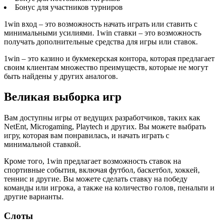
Бонус для участников турниров
1win вход – это возможность начать играть или ставить с
минимальными усилиями. 1win ставки – это возможность
получать дополнительные средства для игры или ставок.
1win – это казино и букмекерская контора, которая предлагает
своим клиентам множество преимуществ, которые не могут
быть найдены у других аналогов.
Великая выборка игр
Вам доступны игры от ведущих разработчиков, таких как
NetEnt, Microgaming, Playtech и других. Вы можете выбрать
игру, которая вам понравилась, и начать играть с
минимальной ставкой.
Кроме того, 1win предлагает возможность ставок на
спортивные события, включая футбол, баскетбол, хоккей,
теннис и другие. Вы можете сделать ставку на победу
команды или игрока, а также на количество голов, пенальти и
другие варианты.
Слоты