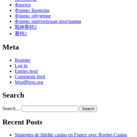
Финтех
Форекс Брокеры
Форекс обучение
Форекс партнерская программа
戰神賽特2
賽特2
Meta
Register
Log in
Entries feed
Comments feed
WordPress.org
Search
Search…
Recent Posts
Strategies de fidelite casino en France avec Roobet Casino