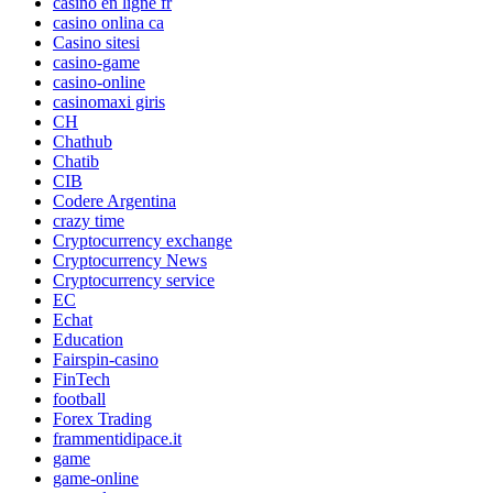
casino en ligne fr
casino onlina ca
Casino sitesi
casino-game
casino-online
casinomaxi giris
CH
Chathub
Chatib
CIB
Codere Argentina
crazy time
Cryptocurrency exchange
Cryptocurrency News
Cryptocurrency service
EC
Echat
Education
Fairspin-casino
FinTech
football
Forex Trading
frammentidipace.it
game
game-online