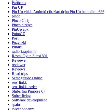
Paribahis
Pin UP
Pin Up yüklə Android cihazları üçün Pin Up bet indir – 686
pinco
Pinco Giriş
Pinco türkiye
PinUp apk
PointCZ
Post
Pozyczki
Public
radio-krapina.hr
Resmi Oyun Sitesi 801
Reviewe
reviewer
Reviews
Road trips
Semaglutide Online
seo_linkk
seo_linkk_order
Shiba Inu Purpose 67
Sober living
Software development
spain
sweet bonanza