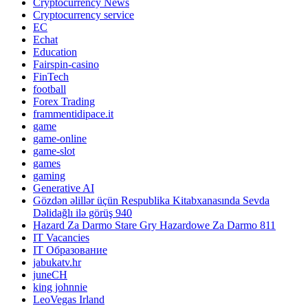
Cryptocurrency News
Cryptocurrency service
EC
Echat
Education
Fairspin-casino
FinTech
football
Forex Trading
frammentidipace.it
game
game-online
game-slot
games
gaming
Generative AI
Gözdən əlillər üçün Respublika Kitabxanasında Sevda
Dəlidağlı ilə görüş 940
Hazard Za Darmo Stare Gry Hazardowe Za Darmo 811
IT Vacancies
IT Образование
jabukatv.hr
juneCH
king johnnie
LeoVegas Irland