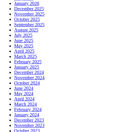
January 2026
December 2025
November 2025
October 2025
September 2025
August 2025
July 2025
June 2025
May 2025
April 2025
March 2025
February 2025
January 2025
December 2024
November 2024
October 2024
June 2024
May 2024
April 2024
March 2024
February 2024
January 2024
December 2023
November 2023
October 2023