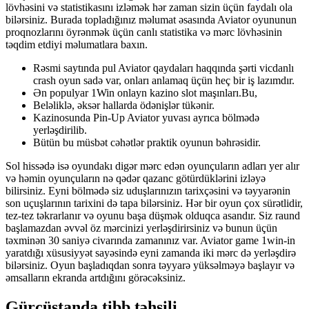
lövhəsini və statistikasını izləmək hər zaman sizin üçün faydalı ola
bilərsiniz. Burada topladığınız məlumat əsasında Aviator oyununun
proqnozlarını öyrənmək üçün canlı statistika və mərc lövhəsinin
təqdim etdiyi məlumatlara baxın.
Rəsmi saytında pul Aviator qaydaları haqqında şərti vicdanlı
crash oyun sadə var, onları anlamaq üçün heç bir iş lazımdır.
Ən populyar 1Win onlayn kazino slot maşınları.Bu,
Beləliklə, əksər hallarda ödənişlər tükənir.
Kazinosunda Pin-Up Aviator yuvası ayrıca bölmədə
yerləşdirilib.
Bütün bu müsbət cəhətlər praktik oyunun bəhrəsidir.
Sol hissədə isə oyundakı digər mərc edən oyunçuların adları yer alır
və həmin oyunçuların nə qədər qazanc götürdüklərini izləyə
bilirsiniz. Eyni bölmədə siz uduşlarınızın tarixçəsini və təyyarənin
son uçuşlarının tarixini də tapa bilərsiniz. Hər bir oyun çox sürətlidir,
tez-tez təkrarlanır və oyunu başa düşmək olduqca asandır. Siz raund
başlamazdan əvvəl öz mərcinizi yerləşdirirsiniz və bunun üçün
təxminən 30 saniyə civarında zamanınız var. Aviator game 1win-in
yaratdığı xüsusiyyət sayəsində eyni zamanda iki mərc də yerləşdirə
bilərsiniz. Oyun başladıqdan sonra təyyarə yüksəlməyə başlayır və
əmsalların ekranda artdığını görəcəksiniz.
Gürcüstanda tibb təhsili