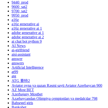
9440_prod
9600_sat2
9700_sat2
9950_prod
a16z
a16z generative ai
a16z generative ai 1
adobe generative ai 1
adobe generative ai 2
ai chat bot python 9
AI News
ai-girlfriend
aisi-assistant
answer
answers
Artificial Intelligence
at99
atg
ATG 賽特2
Aviator oyna və qazan Rəsmi sayti Aviator Azerbaycan 900
AZ Most BET
Azerbajany Mostbet
Azərbaycandan Olimpiya çempionları və medalçılar 798
Bahsegel giris
Bankobet