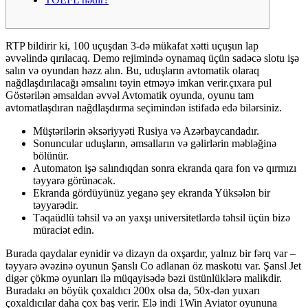
RTP bildirir ki, 100 uçuşdan 3-də mükafat xətti uçuşun lap
əvvəlində qırılacaq. Demo rejimində oynamaq üçün sadəcə slotu işə
salın və oyundan həzz alın. Bu, uduşların avtomatik olaraq
nağdlaşdırılacağı əmsalını təyin etməyə imkan verir.çıxara pul
Göstərilən əmsaldan əvvəl Avtomatik oyunda, oyunu tam
avtomatlaşdıran nağdlaşdırma seçimindən istifadə edə bilərsiniz.
Müştərilərin əksəriyyəti Rusiya və Azərbaycandadır.
Sonuncular uduşların, əmsalların və gəlirlərin məbləğinə
bölünür.
Automaton işə salındıqdan sonra ekranda qara fon və qırmızı
təyyarə görünəcək.
Ekranda gördüyünüz yeganə şey ekranda Yüksələn bir
təyyarədir.
Təqaüdlü təhsil və ən yaxşı universitetlərdə təhsil üçün bizə
müraciət edin.
Burada qaydalar eynidir və dizayn da oxşardır, yalnız bir fərq var –
təyyarə əvəzinə oyunun Şanslı Co adlanan öz maskotu var. Şansl Jet
digər çökmə oyunları ilə müqayisədə bəzi üstünlüklərə malikdir.
Buradakı ən böyük çoxaldıcı 200x olsa da, 50x-dən yuxarı
çoxaldıcılar daha çox baş verir. Elə indi 1Win Aviator oyununa