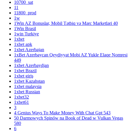
10700_sat
11
11800_prod
1w
1Win AZ Bonuslar, Mobil Tətbiq və Mərc Marketləri 40
1Win Brasil
1win Turkiye
1xbet
1xbet apk
1xbet Azerbajan
1xBet Azerbaycan Qeydiyyat Mobi AZ Yukle Elaqe Nomresi
449
1xbet Azerbaydjan
1xbet Brazil
1xbet giriş
1xbet Kazahstan
1xbet malaysia
1xbet Russian
1xbet32
1xbet61
3
4 Genius Ways To Make Money With Chat Gpt 543
50 Darmowych Spinów na Book of Dead w Vulkan Vegas
580
6