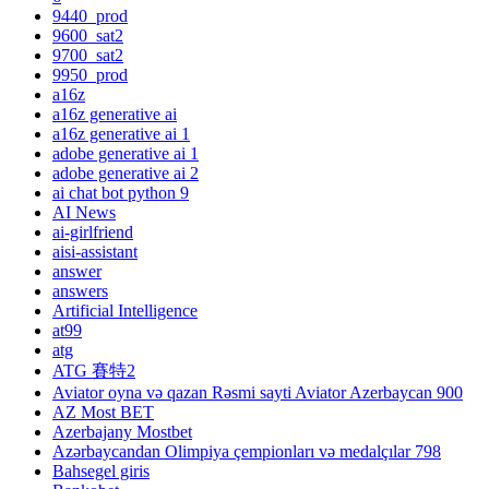
9440_prod
9600_sat2
9700_sat2
9950_prod
a16z
a16z generative ai
a16z generative ai 1
adobe generative ai 1
adobe generative ai 2
ai chat bot python 9
AI News
ai-girlfriend
aisi-assistant
answer
answers
Artificial Intelligence
at99
atg
ATG 賽特2
Aviator oyna və qazan Rəsmi sayti Aviator Azerbaycan 900
AZ Most BET
Azerbajany Mostbet
Azərbaycandan Olimpiya çempionları və medalçılar 798
Bahsegel giris