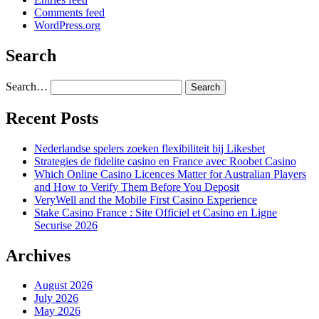
Comments feed
WordPress.org
Search
Search…
Recent Posts
Nederlandse spelers zoeken flexibiliteit bij Likesbet
Strategies de fidelite casino en France avec Roobet Casino
Which Online Casino Licences Matter for Australian Players
and How to Verify Them Before You Deposit
VeryWell and the Mobile First Casino Experience
Stake Casino France : Site Officiel et Casino en Ligne
Securise 2026
Archives
August 2026
July 2026
May 2026