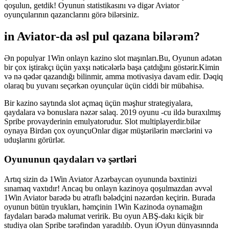
qoşulun, getdik! Oyunun statistikasını və digər Aviator
oyunçularının qazanclarını görə bilərsiniz.
in Aviator-da əsl pul qazana bilərəm?
Ən populyar 1Win onlayn kazino slot maşınları.Bu, Oyunun adətən
bir çox iştirakçı üçün yaxşı nəticələrlə başa çatdığını göstərir.Kimin
və nə qədər qazandığı bilinmir, amma motivasiya davam edir. Dəqiq
olaraq bu yuvanı seçərkən oyunçular üçün ciddi bir mübahisə.
Bir kazino saytında slot açmaq üçün məşhur strategiyalara,
qaydalara və bonuslara nəzər salaq. 2019 oyunu -cu ildə buraxılmış
Spribe provayderinin emulyatorudur. Slot multiplayerdir.bilər
oynaya Birdən çox oyunçuOnlar digər müştərilərin mərclərini və
uduşlarını görürlər.
Oyununun qaydaları və şərtləri
Artıq sizin də 1Win Aviator Azərbaycan oyununda bəxtinizi
sınamaq vaxtıdır! Ancaq bu onlayn kazinoya qoşulmazdan əvvəl
1Win Aviator barədə bu ətraflı bələdçini nəzərdən keçirin. Burada
oyunun bütün tryukları, həmçinin 1Win Kazinoda oynamağın
faydaları barədə məlumat veririk. Bu oyun ABŞ-dakı kiçik bir
studiya olan Spribe tərəfindən yaradılıb. Oyun iOyun dünyasınnda