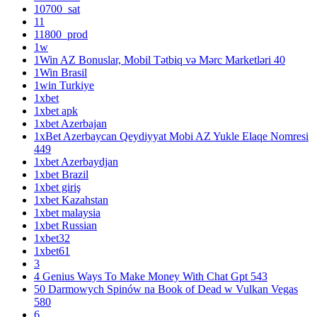
10700_sat
11
11800_prod
1w
1Win AZ Bonuslar, Mobil Tətbiq və Mərc Marketləri 40
1Win Brasil
1win Turkiye
1xbet
1xbet apk
1xbet Azerbajan
1xBet Azerbaycan Qeydiyyat Mobi AZ Yukle Elaqe Nomresi
449
1xbet Azerbaydjan
1xbet Brazil
1xbet giriş
1xbet Kazahstan
1xbet malaysia
1xbet Russian
1xbet32
1xbet61
3
4 Genius Ways To Make Money With Chat Gpt 543
50 Darmowych Spinów na Book of Dead w Vulkan Vegas
580
6