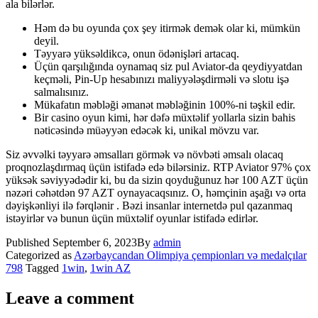
ala bilərlər.
Həm də bu oyunda çox şey itirmək demək olar ki, mümkün
deyil.
Təyyarə yüksəldikcə, onun ödənişləri artacaq.
Üçün qarşılığında oynamaq siz pul Aviator-da qeydiyyatdan
keçməli, Pin-Up hesabınızı maliyyələşdirməli və slotu işə
salmalısınız.
Mükafatın məbləği əmanət məbləğinin 100%-ni təşkil edir.
Bir casino oyun kimi, hər dəfə müxtəlif yollarla sizin bahis
nəticəsində müəyyən edəcək ki, unikal mövzu var.
Siz əvvəlki təyyarə əmsalları görmək və növbəti əmsalı olacaq
proqnozlaşdırmaq üçün istifadə edə bilərsiniz. RTP Aviator 97% çox
yüksək səviyyədədir ki, bu da sizin qoyduğunuz hər 100 AZT üçün
nəzəri cəhətdən 97 AZT oynayacaqsınız. O, həmçinin aşağı və orta
dəyişkənliyi ilə fərqlənir . Bəzi insanlar internetdə pul qazanmaq
istəyirlər və bunun üçün müxtəlif oyunlar istifadə edirlər.
Published
September 6, 2023
By
admin
Categorized as
Azərbaycandan Olimpiya çempionları və medalçılar
798
Tagged
1win
,
1win AZ
Leave a comment