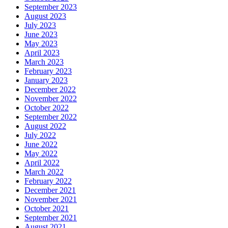
September 2023
August 2023
July 2023
June 2023
May 2023
April 2023
March 2023
February 2023
January 2023
December 2022
November 2022
October 2022
September 2022
August 2022
July 2022
June 2022
May 2022
April 2022
March 2022
February 2022
December 2021
November 2021
October 2021
September 2021
August 2021