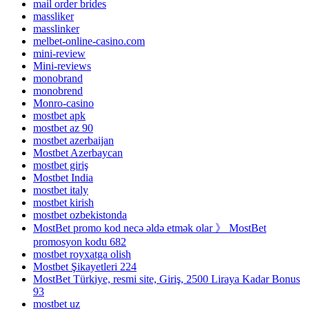
mail order brides
massliker
masslinker
melbet-online-casino.com
mini-review
Mini-reviews
monobrand
monobrend
Monro-casino
mostbet apk
mostbet az 90
mostbet azerbaijan
Mostbet Azerbaycan
mostbet giriş
Mostbet India
mostbet italy
mostbet kirish
mostbet ozbekistonda
MostBet promo kod necə əldə etmək olar 》 MostBet
promosyon kodu 682
mostbet royxatga olish
Mostbet Şikayetleri 224
MostBet Türkiye, resmi site, Giriş, 2500 Liraya Kadar Bonus
93
mostbet uz