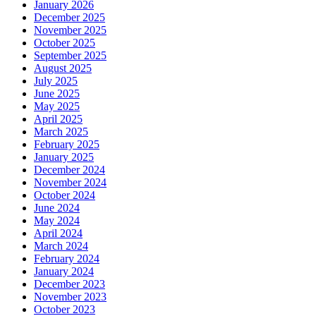
January 2026
December 2025
November 2025
October 2025
September 2025
August 2025
July 2025
June 2025
May 2025
April 2025
March 2025
February 2025
January 2025
December 2024
November 2024
October 2024
June 2024
May 2024
April 2024
March 2024
February 2024
January 2024
December 2023
November 2023
October 2023