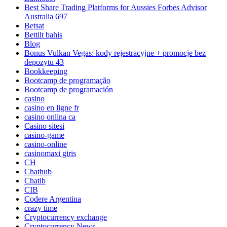
Best Share Trading Platforms for Aussies Forbes Advisor
Australia 697
Betsat
Bettilt bahis
Blog
Bonus Vulkan Vegas: kody rejestracyjne + promocje bez
depozytu 43
Bookkeeping
Bootcamp de programação
Bootcamp de programación
casino
casino en ligne fr
casino onlina ca
Casino sitesi
casino-game
casino-online
casinomaxi giris
CH
Chathub
Chatib
CIB
Codere Argentina
crazy time
Cryptocurrency exchange
Cryptocurrency News