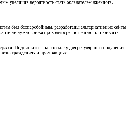
амым увеличив вероятность стать обладателем джекпота.
лотам был бесперебойным, разработаны альтернативные сайты
 сайте не нужно снова проходить регистрацию или вносить
ержки. Подпишитесь на рассылку для регулярного получения
х вознаграждениях и промоакциях.