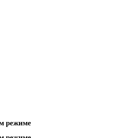
ом режиме
ом режиме